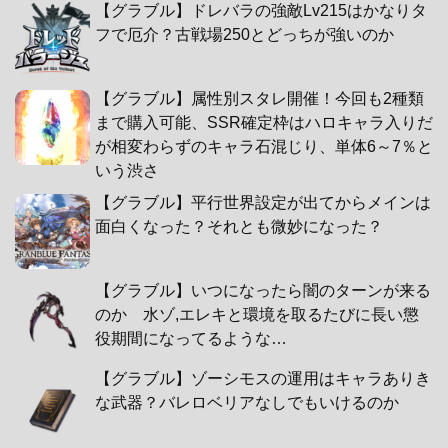
【グラブル】ドレバラの強敵Lv215はかなりタ
フで厄介？古戦場250とどっちが強いのか
【グラブル】属性別スタレ開催！今回も2種類
まで購入可能、SSR確定枠はハロキャラ入りだ
が相変わらずのキャラ石混じり、単体6～7％と
いう渋さ
【グラブル】平行世界設定が出てからメインは
面白くなった？それとも微妙になった？
【グラブル】いつになったら闇のターンが来る
のか 水ゾ,エレキと環境を取るたびに長い懲
役期間になってるような…
【グラブル】ゾーシモスの運用はキャラありき
な武器？バレロベリアなしでもいけるのか