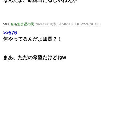
なんだよ、結構当たるじゃねえか
580:
名も無き星の民
2021/06/10(木) 20:46:09.61 ID:oxZRNPXX0
>>576
何やってるんだよ団長？！
まあ、ただの希望だけどねw