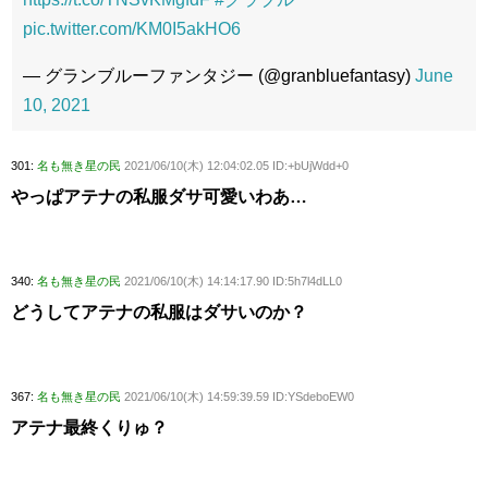
pic.twitter.com/KM0I5akHO6
— グランブルーファンタジー (@granbluefantasy)
June
10, 2021
301:
名も無き星の民
2021/06/10(木) 12:04:02.05 ID:+bUjWdd+0
やっぱアテナの私服ダサ可愛いわあ…
340:
名も無き星の民
2021/06/10(木) 14:14:17.90 ID:5h7l4dLL0
どうしてアテナの私服はダサいのか？
367:
名も無き星の民
2021/06/10(木) 14:59:39.59 ID:YSdeboEW0
アテナ最終くりゅ？