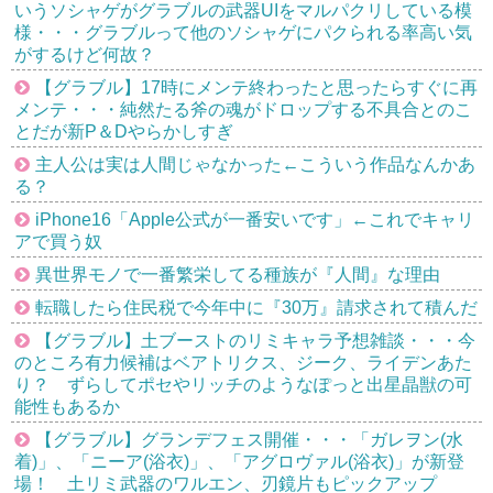
いうソシャゲがグラブルの武器UIをマルパクリしている模
様・・・グラブルって他のソシャゲにパクられる率高い気
がするけど何故？
【グラブル】17時にメンテ終わったと思ったらすぐに再
メンテ・・・純然たる斧の魂がドロップする不具合とのこ
とだが新P＆Dやらかしすぎ
主人公は実は人間じゃなかった←こういう作品なんかあ
る？
iPhone16「Apple公式が一番安いです」←これでキャリ
アで買う奴
異世界モノで一番繁栄してる種族が『人間』な理由
転職したら住民税で今年中に『30万』請求されて積んだ
【グラブル】土ブーストのリミキャラ予想雑談・・・今
のところ有力候補はベアトリクス、ジーク、ライデンあた
り？ ずらしてポセやリッチのようなぽっと出星晶獣の可
能性もあるか
【グラブル】グランデフェス開催・・・「ガレヲン(水
着)」、「ニーア(浴衣)」、「アグロヴァル(浴衣)」が新登
場！ 土リミ武器のワルエン、刃鏡片もピックアップ