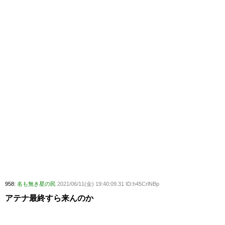
958:
名も無き星の民
2021/06/11(金) 19:40:09.31 ID:h45CrlNBp
アテナ最終すら来んのか