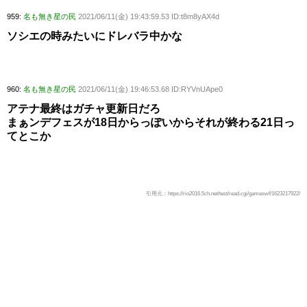
959:
名も無き星の民
2021/06/11(金) 19:43:59.53 ID:t8m8yAX4d
ソシエの時みたいにドレバラ中かな
960:
名も無き星の民
2021/06/11(金) 19:46:53.68 ID:RYVnUApe0
アテナ最終はガチャ更新日だろ
まぁンデフェスが18日からっぽいからそれが終わる21日っ
てとこか
引用元：https://rio2016.5ch.net/test/read.cgi/gameswf/1623217922/