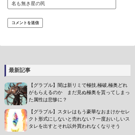
最新記事
【グラブル】闇は新リミで極技,極破,極奥どれ
がもらえるのか まだ見ぬ極奥を貰ってしまっ
た属性は悲惨に？
【グラブル】スタレはもう豪華なおまけかセレ
クト形式にしないと売れない？一度おいしいス
タレを出すとそれ以外買われなくなりそう