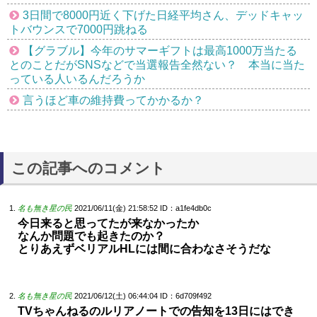
3日間で8000円近く下げた日経平均さん、デッドキャッ
トバウンスで7000円跳ねる
【グラブル】今年のサマーギフトは最高1000万当たる
とのことだがSNSなどで当選報告全然ない？ 本当に当た
っている人いるんだろうか
言うほど車の維持費ってかかるか？
この記事へのコメント
名も無き星の民
2021/06/11(金) 21:58:52
ID：a1fe4db0c
今日来ると思ってたが来なかったか
なんか問題でも起きたのか？
とりあえずベリアルHLには間に合わなさそうだな
名も無き星の民
2021/06/12(土) 06:44:04
ID：6d709f492
TVちゃんねるのルリアノートでの告知を13日にはでき