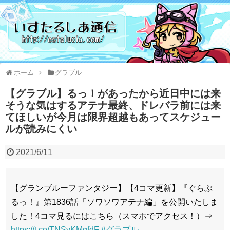
ホーム
グラブル
【グラブル】るっ！があったから近日中には来
そうな気はするアテナ最終、ドレバラ前には来
てほしいが今月は限界超越もあってスケジュー
ルが読みにくい
2021/6/11
【グランブルーファンタジー】【4コマ更新】『ぐらぶ
るっ！』第1836話「ソワソワアテナ編」を公開いたしま
した！4コマ見るにはこちら（スマホでアクセス！）⇒
https://t.co/TNSvKMgfdF
#グラブル