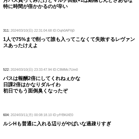
月パス買ってみたけどマルチ回数+1は結構しんどさあるな
特に時間が倍かかるのが辛い
311:
2024/03/10(日) 22:31:04.68 ID:Oqh0APXj0
1人で75%まで削って誰も入ってこなくて失敗するレヴァン
スあったけえよ
522:
2024/03/10(日) 23:33:47.94 ID:C8MMc7Um0
パスは報酬2倍にしてくれねぇかな
日課2倍はかなりダルイわ
初日でもう面倒臭くなったぞ
604:
2024/03/11(月) 00:08:18.10 ID:yfYBKiXE0
ルシHも普通に入れる辺りがやばいな過疎りすぎ