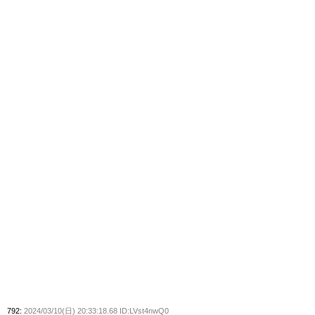
792:
2024/03/10(日) 20:33:18.68 ID:LVst4nwQ0