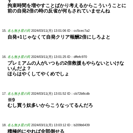
す
拘束時間を増やすことばかり考えるからこういうことに
前の自発2倍の時の反省が何もされていませんね
名も無き星の民
2024/03/11(月) 13:01:06
ID：cc5cec7a2
自発+1じゃなくて自発クリア報酬2倍にしろよと
名も無き星の民
2024/03/11(月) 13:01:25
ID：dffefc970
プレミアムの人がいつもの2倍救援もやらないといけな
いんだよ？
ほらはやくしてやくめでしょ
名も無き星の民
2024/03/11(月) 13:01:52
ID：cb72b8cdb
※9
むし買う奴多いからこうなってるんだろ
名も無き星の民
2024/03/11(月) 13:03:12
ID：b209b6439
積極的にやれば全部倒せる