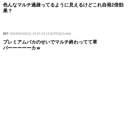
色んなマルチ過疎ってるように見えるけどこれ自発2倍効
果？
507:
2024/03/10(日) 19:47:24.13 ID:PGiQJc9a0
プレミアムバカのせいでマルチ終わってて草
バーーーーーカｗ