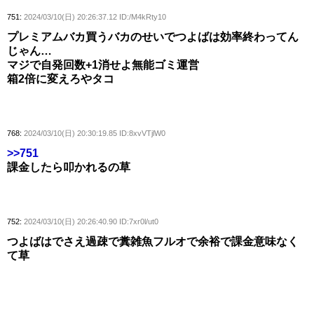
751:
2024/03/10(日) 20:26:37.12 ID:/M4kRty10
プレミアムバカ買うバカのせいでつよばは効率終わってん
じゃん…
マジで自発回数+1消せよ無能ゴミ運営
箱2倍に変えろやタコ
768:
2024/03/10(日) 20:30:19.85 ID:8xvVTjlW0
>>751
課金したら叩かれるの草
752:
2024/03/10(日) 20:26:40.90 ID:7xr0l/ut0
つよばはでさえ過疎で糞雑魚フルオで余裕で課金意味なく
て草