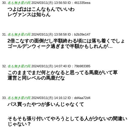
名も無き星の民
2024/03/11(月) 13:56:50
ID：461335eea
つよばははこんなもんでいいわ
レヴァンスは知らん
名も無き星の民
2024/03/11(月) 13:58:58
ID：b2b39e147
2倍こなすの面倒だし半額終わる頃には落ち着くでしょ
ゴールデンウィーク過ぎまで半額かもしれんが…
名も無き星の民
2024/03/11(月) 14:07:40
ID：79b983385
このままでまだ何とかなると思ってる馬鹿がいて草
運営と同レベルの馬鹿だな
名も無き星の民
2024/03/11(月) 14:16:12
ID：dd4aa72d4
パス買ったやつが多いんじゃなくて
そもそも張り付いてやろうとしてる人が少ないの間違い
じゃない？