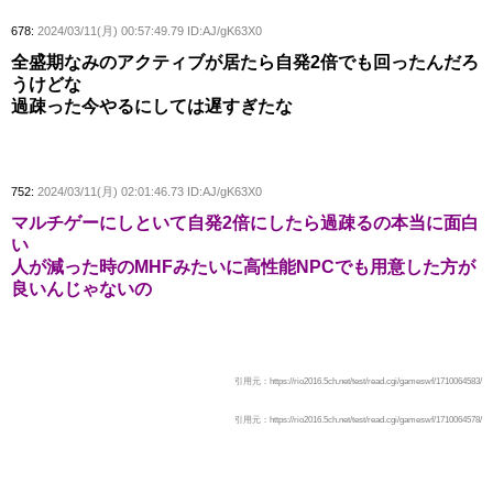
678:
2024/03/11(月) 00:57:49.79 ID:AJ/gK63X0
全盛期なみのアクティブが居たら自発2倍でも回ったんだろ
うけどな
過疎った今やるにしては遅すぎたな
752:
2024/03/11(月) 02:01:46.73 ID:AJ/gK63X0
マルチゲーにしといて自発2倍にしたら過疎るの本当に面白
い
人が減った時のMHFみたいに高性能NPCでも用意した方が
良いんじゃないの
引用元：https://rio2016.5ch.net/test/read.cgi/gameswf/1710064583/
引用元：https://rio2016.5ch.net/test/read.cgi/gameswf/1710064578/