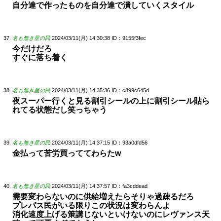
自分達で作ったものを自分達で潰していくスタイル
名も無き星の民
2024/03/11(月) 14:30:38
ID：9155f3fec
今だけだろ
すぐに落ち着く
名も無き星の民
2024/03/11(月) 14:35:36
ID：c899c645d
夜スーパー行くと見る割引シールの上に割引シール貼ら
れてる状態だし笑っちゃう
名も無き星の民
2024/03/11(月) 14:37:15
ID：93a0dfd56
金払って苦労買っててわらたw
名も無き星の民
2024/03/11(月) 14:37:57
ID：fa3cddead
需要変わらないのに供給増えたらそりゃ過疎るだろ
プレパス民がいる限りこの状況は変わらんよ
消化速度上げる策講じないといけないのにレヴァンス天