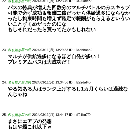
名も無き星の民
2024/03/11(月) 13:23:49
ID：3425a8ee8
パスの特典が増えた回数分のマルチバトルのみスキップ
可能で必ず成功＆報酬二倍だったら供給過多にならなか
ったし拘束時間も増えず確定で報酬がもらえるというい
いことずくめだったのにな
もしそれだったら買ってたかもしれない
名も無き星の民
2024/03/11(月) 13:29:33
ID：34abba4a2
マルチが供給過多になるほど自発が多い！
プレミアムパスは大成功だ！
名も無き星の民
2024/03/11(月) 13:34:56
ID：f2e2daf4b
やる気ある人はランク上げするし1カ月くらいは過疎な
んじゃね
名も無き星の民
2024/03/11(月) 13:44:17
ID：df21bc7f9
まさにエアプの発想
もはや艦これ以下ｗ