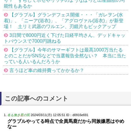
り？ ずらしてポセやリッチのようなぽっと出星晶獣の可
能性もあるか
【グラブル】グランデフェス開催・・・「ガレヲン(水
着)」、「ニーア(浴衣)」、「アグロヴァル(浴衣)」が新登
場！ 土リミ武器のワルエン、刃鏡片もピックアップ
3日間で8000円近く下げた日経平均さん、デッドキャッ
トバウンスで7000円跳ねる
【グラブル】今年のサマーギフトは最高1000万当たる
とのことだがSNSなどで当選報告全然ない？ 本当に当た
っている人いるんだろうか
言うほど車の維持費ってかかるか？
この記事へのコメント
名も無き星の民
2024/03/11(月) 12:05:51
ID：d0916e691
グラブルやってる時点で全員馬鹿だから同族嫌悪はやめ
なー