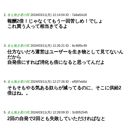
名も無き星の民
2024/03/11(月) 12:14:04
ID：7a9af1b18
報酬2倍！じゃなくてもう一回苦しめ！でしょ
これ買う人って相当きてるよ
名も無き星の民
2024/03/11(月) 12:26:21
ID：6c46f5c49
仕方ないだろ運営はユーザーを生き物として見てないん
だから
自発倍にすれば消化も倍になると思ってんだよ
名も無き星の民
2024/03/11(月) 12:27:26
ID：ef587eb6d
そもそもやる気ある奴らが減ってるのに、そこに供給2
倍はね。。
名も無き星の民
2024/03/11(月) 12:28:09
ID：3c8052545
2回の自発で2回とも失敗していただければなと