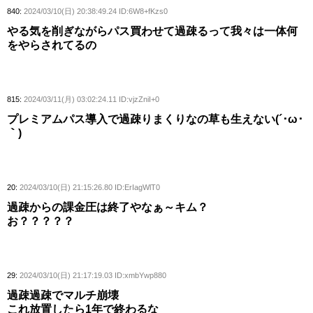
840:
2024/03/10(日) 20:38:49.24 ID:6W8+fKzs0
やる気を削ぎながらパス買わせて過疎るって我々は一体何
をやらされてるの
815:
2024/03/11(月) 03:02:24.11 ID:vjzZniI+0
プレミアムパス導入で過疎りまくりなの草も生えない(´･ω･
｀)
20:
2024/03/10(日) 21:15:26.80 ID:ErIagWlT0
過疎からの課金圧は終了やなぁ～キム？
お？？？？？
29:
2024/03/10(日) 21:17:19.03 ID:xmbYwp880
過疎過疎でマルチ崩壊
これ放置したら1年で終わるな