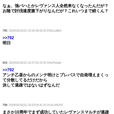
なぁ、強バハとかレヴァンス人全然来なくなったんだが？
お陰で討伐速度激下がりなんだが？これいつまで続くん？
795:
2024/03/10(日) 20:33:46.60 ID:C8QLodB/0
>>792
明日
818:
2024/03/10(日) 20:37:02.15 ID:OKuPa1qId
>>792
アンチ乙昼からのメンテ明けとプレパスで自発増えまくっ
て分散してるだけだから
決して過疎ではないはずなんだ
798:
2024/03/10(日) 20:33:59.41 ID:UU2LoHDY0
まさか10周年でまず成功していたレヴァンスマルチが過疎