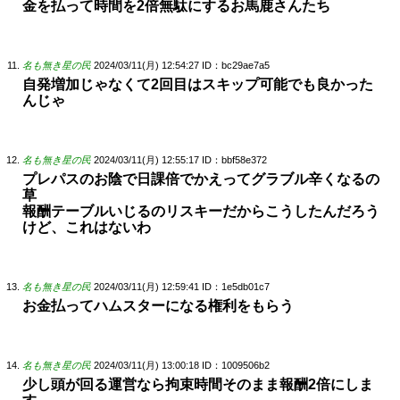
金を払って時間を2倍無駄にするお馬鹿さんたち
名も無き星の民
2024/03/11(月) 12:54:27
ID：bc29ae7a5
自発増加じゃなくて2回目はスキップ可能でも良かった
んじゃ
名も無き星の民
2024/03/11(月) 12:55:17
ID：bbf58e372
プレパスのお陰で日課倍でかえってグラブル辛くなるの
草
報酬テーブルいじるのリスキーだからこうしたんだろう
けど、これはないわ
名も無き星の民
2024/03/11(月) 12:59:41
ID：1e5db01c7
お金払ってハムスターになる権利をもらう
名も無き星の民
2024/03/11(月) 13:00:18
ID：1009506b2
少し頭が回る運営なら拘束時間そのまま報酬2倍にしま