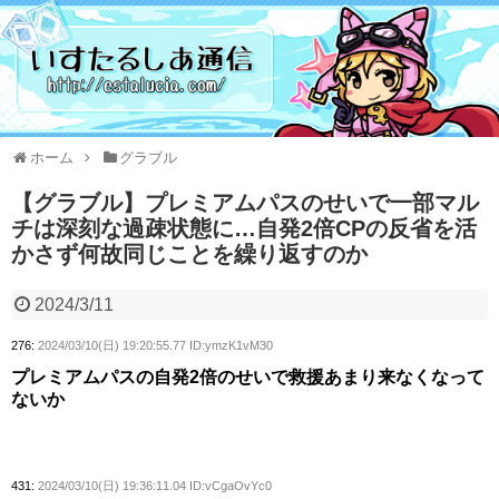
ホーム
グラブル
【グラブル】プレミアムパスのせいで一部マル
チは深刻な過疎状態に…自発2倍CPの反省を活
かさず何故同じことを繰り返すのか
2024/3/11
276:
2024/03/10(日) 19:20:55.77 ID:ymzK1vM30
プレミアムパスの自発2倍のせいで救援あまり来なくなって
ないか
431:
2024/03/10(日) 19:36:11.04 ID:vCgaOvYc0