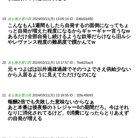
名も無き星の民
2024/03/11(月) 13:05:14
ID：646d1b490
こんなもん1週間もしたら自発するの面倒になってちょ
っと自発が増えた程度になるからギャーギャー言うなw
あるだけ全部自発し続けるような奴等だらけなら旧ルシ
やレヴァンス程度の難易度で躓かんてw
名も無き星の民
2024/03/11(月) 13:17:57
ID：7ba625ac8
元々つよばは以外過疎過疎でそのつよでさえ供給少ない
から人居るように見えてただけなのにな
名も無き星の民
2024/03/11(月) 13:18:55
ID：326c45b93
報酬2倍でも失敗した意味ないからなぁ
あと本番は後夜祭のトレジャー0の期間だろ。今はそれ
なりに消化されてるけど、0消費になったらとりあえず
の自発が増える