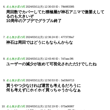
名も無き星の民
2024/03/11(月) 12:30:03
ID：79b983385
周回数でカバーしてた積極層が神石アニマで激萎えして
るのも大きいぞ
10周年のアプデでグラブル終了
名も無き星の民
2024/03/11(月) 12:36:24
ID：4773739a7
神石は周回ではどうにもならんからな
名も無き星の民
2024/03/11(月) 12:43:40
ID：7d7aac3f6
ユーザーの減少が改めて可視化されただけでしたね
名も無き星の民
2024/03/11(月) 12:50:53
ID：3a03b9713
買うやつ少なければ運営も考えるだろうに
何も考えずにホイホイ買っちゃうからなぁ
名も無き星の民
2024/03/11(月) 12:52:19
ID：073a06987