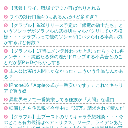
【悲報】ワイ、職場でアミバ呼ばわりされる
ワイの銀行口座4つもあるんだけど多すぎ？
【グラブル】9/26リリース予定の「銀竜の騎士たち」と
いうソシャゲがグラブルの武器UIをマルパクリしている模
様・・・グラブルって他のソシャゲにパクられる率高い気
がするけど何故？
【グラブル】17時にメンテ終わったと思ったらすぐに再
メンテ・・・純然たる斧の魂がドロップする不具合とのこ
とだが新P＆Dやらかしすぎ
主人公は実は人間じゃなかった←こういう作品なんかあ
る？
iPhone16「Apple公式が一番安いです」←これでキャリ
アで買う奴
異世界モノで一番繁栄してる種族が『人間』な理由
転職したら住民税で今年中に『30万』請求されて積んだ
【グラブル】土ブーストのリミキャラ予想雑談・・・今
のところ有力候補はベアトリクス、ジーク、ライデンあた