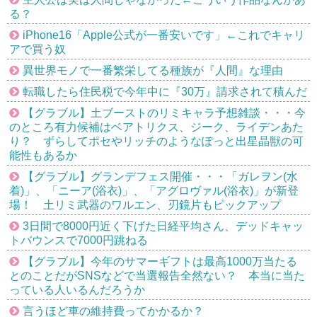
る？
iPhone16「Apple公式が一番安いです」←これでキャリ
アで買う奴
異世界モノで一番繁栄してる種族が『人間』な理由
転職したら住民税で今年中に『30万』請求されて積んだ
【グラブル】土ブーストのリミキャラ予想雑談・・・今
のところ有力候補はベアトリクス、ジーク、ライデンあた
り？ ずらしてポセやリッチのようなぽっと出星晶獣の可
能性もあるか
【グラブル】グランデフェス開催・・・「ガレヲン(水
着)」、「ニーア(浴衣)」、「アグロヴァル(浴衣)」が新登
場！ 土リミ武器のワルエン、刃鏡片もピックアップ
3日間で8000円近く下げた日経平均さん、デッドキャッ
トバウンスで7000円跳ねる
【グラブル】今年のサマーギフトは最高1000万当たる
とのことだがSNSなどで当選報告全然ない？ 本当に当た
っている人いるんだろうか
言うほど車の維持費ってかかるか？