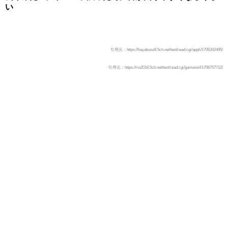
い
引用元：https://hayabusa9.5ch.net/test/read.cgi/appli/1706342495/
引用元：https://rio2016.5ch.net/test/read.cgi/gameswf/1706757712/