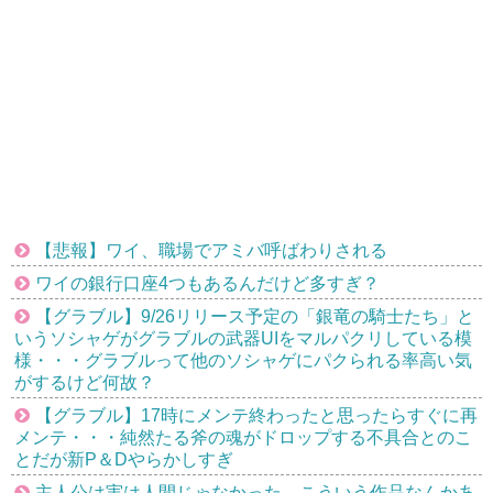
【悲報】ワイ、職場でアミバ呼ばわりされる
ワイの銀行口座4つもあるんだけど多すぎ？
【グラブル】9/26リリース予定の「銀竜の騎士たち」と
いうソシャゲがグラブルの武器UIをマルパクリしている模
様・・・グラブルって他のソシャゲにパクられる率高い気
がするけど何故？
【グラブル】17時にメンテ終わったと思ったらすぐに再
メンテ・・・純然たる斧の魂がドロップする不具合とのこ
とだが新P＆Dやらかしすぎ
主人公は実は人間じゃなかった←こういう作品なんかあ