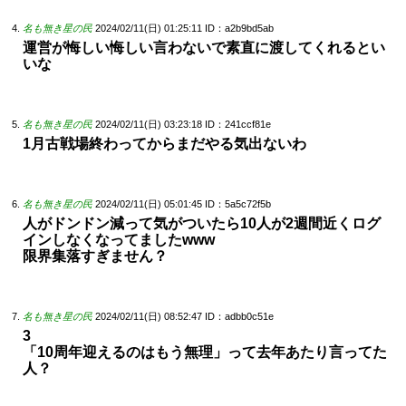
名も無き星の民
2024/02/11(日) 01:25:11
ID：a2b9bd5ab
運営が悔しい悔しい言わないで素直に渡してくれるとい
いな
名も無き星の民
2024/02/11(日) 03:23:18
ID：241ccf81e
1月古戦場終わってからまだやる気出ないわ
名も無き星の民
2024/02/11(日) 05:01:45
ID：5a5c72f5b
人がドンドン減って気がついたら10人が2週間近くログ
インしなくなってましたwww
限界集落すぎません？
名も無き星の民
2024/02/11(日) 08:52:47
ID：adbb0c51e
3
「10周年迎えるのはもう無理」って去年あたり言ってた
人？