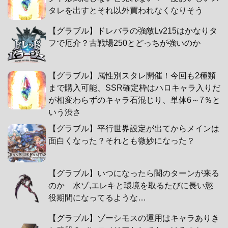
タレを出すとそれ以外買われなくなりそう
【グラブル】ドレバラの強敵Lv215はかなりタ
フで厄介？古戦場250とどっちが強いのか
【グラブル】属性別スタレ開催！今回も2種類
まで購入可能、SSR確定枠はハロキャラ入りだ
が相変わらずのキャラ石混じり、単体6～7％と
いう渋さ
【グラブル】平行世界設定が出てからメインは
面白くなった？それとも微妙になった？
【グラブル】いつになったら闇のターンが来る
のか 水ゾ,エレキと環境を取るたびに長い懲
役期間になってるような…
【グラブル】ゾーシモスの運用はキャラありき