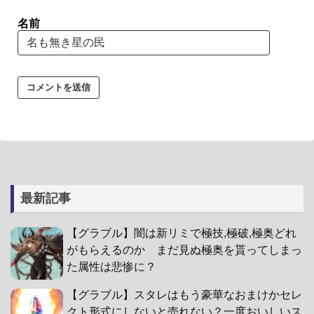
名前
最新記事
【グラブル】闇は新リミで極技,極破,極奥どれ
がもらえるのか まだ見ぬ極奥を貰ってしまっ
た属性は悲惨に？
【グラブル】スタレはもう豪華なおまけかセレ
クト形式にしないと売れない？一度おいしいス