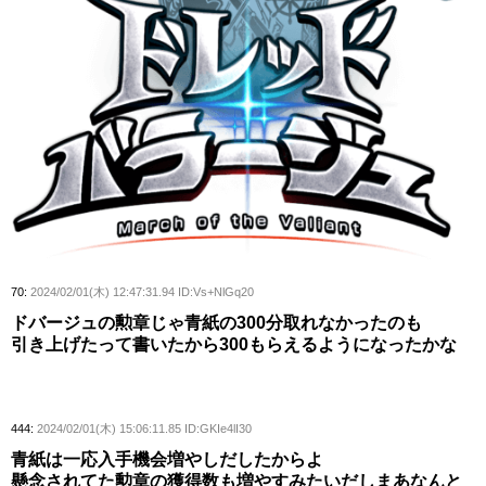
70:
2024/02/01(木) 12:47:31.94 ID:Vs+NlGq20
ドバージュの勲章じゃ青紙の300分取れなかったのも
引き上げたって書いたから300もらえるようになったかな
444:
2024/02/01(木) 15:06:11.85 ID:GKIe4lI30
青紙は一応入手機会増やしだしたからよ
懸念されてた勲章の獲得数も増やすみたいだしまあなんと