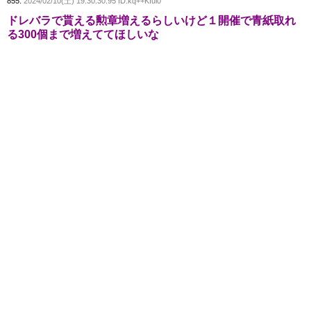
855:
2024/02/10(土) 19:30:30.95 ID:kq++KIui0
ドレバラで貰える勲章増えるらしいけど１開催で青紙取れ
る300個まで増えててほしいな