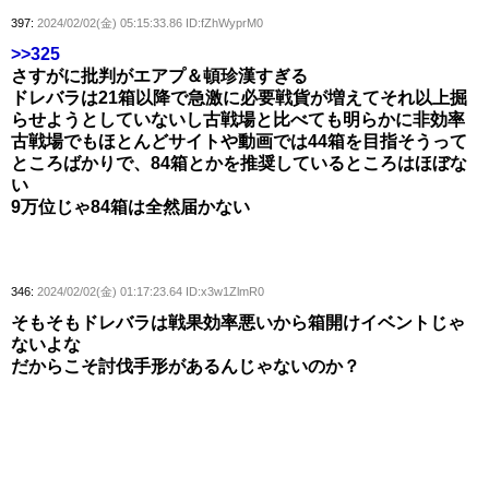
397:
2024/02/02(金) 05:15:33.86 ID:fZhWyprM0
>>325
さすがに批判がエアプ＆頓珍漢すぎる
ドレバラは21箱以降で急激に必要戦貨が増えてそれ以上掘
らせようとしていないし古戦場と比べても明らかに非効率
古戦場でもほとんどサイトや動画では44箱を目指そうって
ところばかりで、84箱とかを推奨しているところはほぼな
い
9万位じゃ84箱は全然届かない
346:
2024/02/02(金) 01:17:23.64 ID:x3w1ZlmR0
そもそもドレバラは戦果効率悪いから箱開けイベントじゃ
ないよな
だからこそ討伐手形があるんじゃないのか？