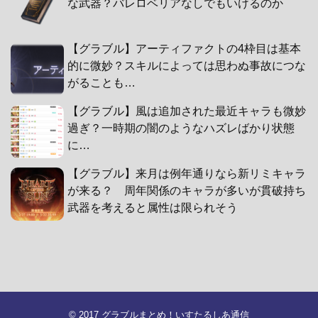
な武器？バレロベリアなしでもいけるのか
【グラブル】アーティファクトの4枠目は基本
的に微妙？スキルによっては思わぬ事故につな
がることも…
【グラブル】風は追加された最近キャラも微妙
過ぎ？一時期の闇のようなハズレばかり状態
に…
【グラブル】来月は例年通りなら新リミキャラ
が来る？ 周年関係のキャラが多いが貫破持ち
武器を考えると属性は限られそう
© 2017
グラブルまとめ！いすたるしあ通信