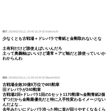
857:
2024/02/10(土) 20:45:16.24 ID:6/a9xxbJ0
少なくとも古戦場＋ドレバラで青紙と金剛取れないとな
土有利だけど誰使えばいいんだろ
土って奥義軸はいいけど通常＋アビ軸だと誰使っていいか
わからんわ
859:
2024/02/10(土) 21:59:19.94 ID:MtemhX0x0
古戦場全敗30億9万位で465勲章
旧ドレバラが240勲章
古戦場2回+ドレバラ1回の1セット1170勲章≒金剛青紙2個
ずつだから金剛最優先だと特に入手性変わるイメージない
んだよな…
去年みたいにドレバラ渋った時に首が回りやすくなるくら