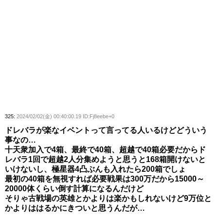
325:
2024/02/02(金) 00:40:00.19 ID:Fj8eebe+0
ドレバラが楽なイベントって言ってる人いるけどどういう
事なの…
十天衆加入で4箱、最終で40箱、超越で40箱必要だからド
レバラ1回で超越2人分集めようと思うと168箱開けないと
いけないし、極星器4凸ぶんも入れたら200箱でしょ
最初の40箱を無視すれば必要戦果は300万だから15000～
20000体くらい倒す計算になるんだけど
そりゃ古戦場の英雄とかよりは楽かもしれないけど9万位と
かよりははるかにきついと思うんだが…