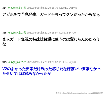
314:
名も無き星の民
2020/08/08(土) 20:29:18.70 ID:wkLGOsPX0
アビポチで予兆発生、ガード不可ってクソだったからなぁ
315:
名も無き星の民
2020/08/08(土) 20:29:18.97 ID:TbCBE47s0
まぁガード無視の特殊技普通に使うのは変わらんのだろう
な
319:
名も無き星の民
2020/08/08(土) 20:29:28.07 ID:HHaswQl+0
V2のよかった要素だけ残った感じだなほぼいい要素なかっ
たせいでほぼ残らなかったが
引用元：http://ai.2ch.sc/test/read.cgi/gameswf/1596885295/