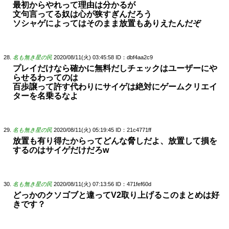
最初からやれって理由は分かるが
文句言ってる奴は心が狭すぎんだろう
ソシャゲによってはそのまま放置もありえたんだぞ
名も無き星の民
2020/08/11(火) 03:45:58
ID：dbf4aa2c9
プレイだけなら確かに無料だしチェックはユーザーにや
らせるわってのは
百歩譲って許す代わりにサイゲは絶対にゲームクリエイ
ターを名乗るなよ
名も無き星の民
2020/08/11(火) 05:19:45
ID：21c4771ff
放置も有り得たからってどんな脅しだよ、放置して損を
するのはサイゲだけだろw
名も無き星の民
2020/08/11(火) 07:13:56
ID：471fef60d
どっかのクソゴブと違ってV2取り上げるこのまとめは好
きです？