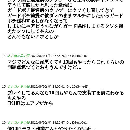
辛うじて脱したと思った途端に
ガードポチ最適解のクソゲーにクソくし直してきて
ガードポチ前提の被ダメのままマルチにしたからガード
ポチ緩和するしかなくなって
しまいにゃアビうちながらガード操作しまくるクソを超
えたクソにしてやんの
とんでもないアホとしか
名も無き星の民
2020/08/10(月) 22:33:28
ID：02cb8fd46
マジでどんなに頭悪くても10回もやったらこれくらいの
問題点気づくとおもうんですけど…
名も無き星の民
2020/08/10(月) 23:05:01
ID：23e344e47
プレイしてるんなら10回もやらんで実装する前にわかる
もんやろ
FKHRはエアプだから
名も無き星の民
2020/08/10(月) 23:10:47
ID：f32ecb3e1
俺10回テスト作業なんかやりたくないわ…