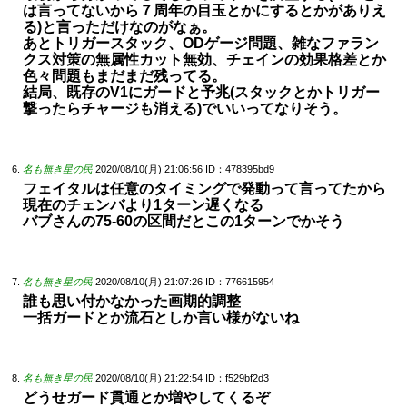
は言ってないから７周年の目玉とかにするとかがありえ
る)と言っただけなのがなぁ。
あとトリガースタック、ODゲージ問題、雑なファラン
クス対策の無属性カット無効、チェインの効果格差とか
色々問題もまだまだ残ってる。
結局、既存のV1にガードと予兆(スタックとかトリガー
撃ったらチャージも消える)でいいってなりそう。
名も無き星の民
2020/08/10(月) 21:06:56
ID：478395bd9
フェイタルは任意のタイミングで発動って言ってたから
現在のチェンバより1ターン遅くなる
バブさんの75-60の区間だとこの1ターンでかそう
名も無き星の民
2020/08/10(月) 21:07:26
ID：776615954
誰も思い付かなかった画期的調整
一括ガードとか流石としか言い様がないね
名も無き星の民
2020/08/10(月) 21:22:54
ID：f529bf2d3
どうせガード貫通とか増やしてくるぞ