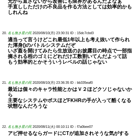
元から直さないから改善にも限界があるんだよなぁ
手直ししただけの不良品を作る方法としては効率的かも
しれんね
名も無き星の民
2020/08/10(月) 23:30:31
ID：15dc7cbd3
適当って言うけどこれ最低1年以上も考え抜いて作られ
た渾身()のバトルシステムだぞ
いざ蓋を開けてみたら生放送のお披露目の時点で一部指
摘される程のゴミにどれだけ工数割いてんだよって話
もう効率的とかそういうレベルの話じゃない
名も無き星の民
2020/08/10(月) 23:36:35
ID：bb335eaf0
最近は個々のキャラ性能とかはＶ２ほどクソじゃないか
ら
主要なシステムやボスほどFKHRの手が入って酷くなる
状態なんだろうな
名も無き星の民
2020/08/11(火) 00:10:11
ID：f7a0bee07
アビ押せるならガードにCTが追加されそうな気がする