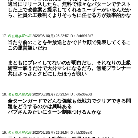
適当にリリースしたら、無料で様々なパターンでテスト
した上で改善案と提示してくれるユーザーがいるんだか
ら、社員の工数割くよりそっちに任せる方が効率的かな
名も無き星の民
2020/08/10(月) 23:22:57
ID：2eb9912d7
当たり前のことを生放送とかでドヤ顔で発表してくるこ
この運営嫌いだわ
まともにプレイしてないのが明白だし、それなりの上級
騎空士雇うだけで大分マシになるだろ。無能プランナー
共はさっさとクビにしたほうが良い
名も無き星の民
2020/08/10(月) 23:23:54
ID：d0e36ac0f
全ターンガードでどんな強敵も低戦力でクリアできる問
題をどうするのかは興味ある
バブさんみたいにターン制限つけるんかな
名も無き星の民
2020/08/10(月) 23:26:54
ID：bb335eaf0