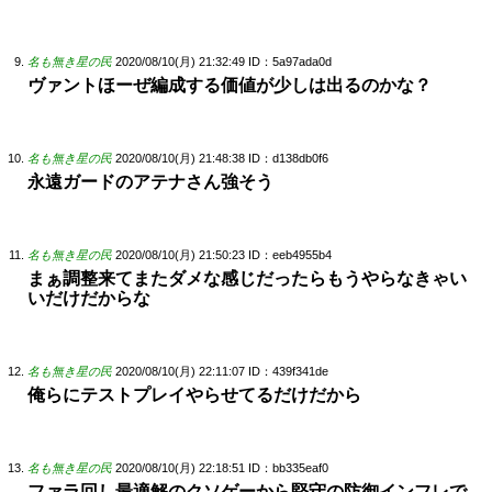
名も無き星の民
2020/08/10(月) 21:32:49
ID：5a97ada0d
ヴァントほーぜ編成する価値が少しは出るのかな？
名も無き星の民
2020/08/10(月) 21:48:38
ID：d138db0f6
永遠ガードのアテナさん強そう
名も無き星の民
2020/08/10(月) 21:50:23
ID：eeb4955b4
まぁ調整来てまたダメな感じだったらもうやらなきゃい
いだけだからな
名も無き星の民
2020/08/10(月) 22:11:07
ID：439f341de
俺らにテストプレイやらせてるだけだから
名も無き星の民
2020/08/10(月) 22:18:51
ID：bb335eaf0
ファラ回し最適解のクソゲーから堅守の防御インフレで