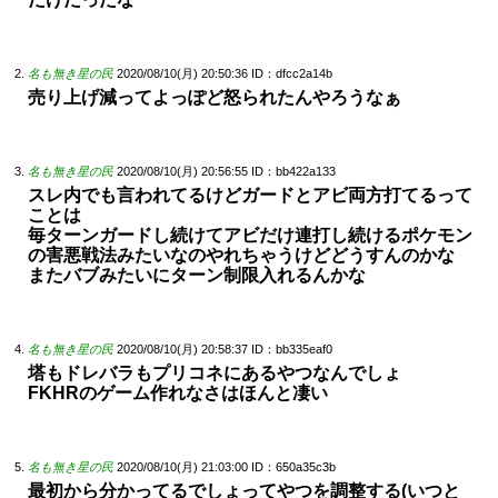
名も無き星の民
2020/08/10(月) 20:50:36
ID：dfcc2a14b
売り上げ減ってよっぽど怒られたんやろうなぁ
名も無き星の民
2020/08/10(月) 20:56:55
ID：bb422a133
スレ内でも言われてるけどガードとアビ両方打てるって
ことは
毎ターンガードし続けてアビだけ連打し続けるポケモン
の害悪戦法みたいなのやれちゃうけどどうすんのかな
またバブみたいにターン制限入れるんかな
名も無き星の民
2020/08/10(月) 20:58:37
ID：bb335eaf0
塔もドレバラもプリコネにあるやつなんでしょ
FKHRのゲーム作れなさはほんと凄い
名も無き星の民
2020/08/10(月) 21:03:00
ID：650a35c3b
最初から分かってるでしょってやつを調整する(いつと