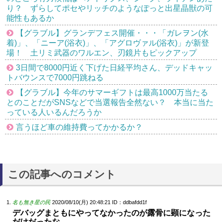
り？ ずらしてポセやリッチのようなぽっと出星晶獣の可
能性もあるか
【グラブル】グランデフェス開催・・・「ガレヲン(水
着)」、「ニーア(浴衣)」、「アグロヴァル(浴衣)」が新登
場！ 土リミ武器のワルエン、刃鏡片もピックアップ
3日間で8000円近く下げた日経平均さん、デッドキャッ
トバウンスで7000円跳ねる
【グラブル】今年のサマーギフトは最高1000万当たる
とのことだがSNSなどで当選報告全然ない？ 本当に当た
っている人いるんだろうか
言うほど車の維持費ってかかるか？
この記事へのコメント
名も無き星の民
2020/08/10(月) 20:48:21
ID：ddbafdd1f
デバッグまともにやってなかったのが露骨に顕になった
だけだったな