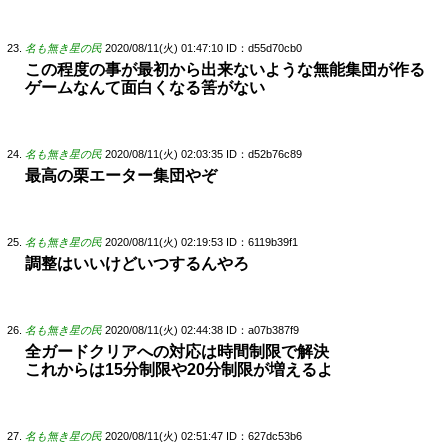
名も無き星の民
2020/08/11(火) 01:47:10
ID：d55d70cb0
この程度の事が最初から出来ないような無能集団が作る
ゲームなんて面白くなる筈がない
名も無き星の民
2020/08/11(火) 02:03:35
ID：d52b76c89
最高の栗エーター集団やぞ
名も無き星の民
2020/08/11(火) 02:19:53
ID：6119b39f1
調整はいいけどいつするんやろ
名も無き星の民
2020/08/11(火) 02:44:38
ID：a07b387f9
全ガードクリアへの対応は時間制限で解決
これからは15分制限や20分制限が増えるよ
名も無き星の民
2020/08/11(火) 02:51:47
ID：627dc53b6