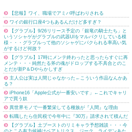
【悲報】ワイ、職場でアミバ呼ばわりされる
ワイの銀行口座4つもあるんだけど多すぎ？
【グラブル】9/26リリース予定の「銀竜の騎士たち」と
いうソシャゲがグラブルの武器UIをマルパクリしている模
様・・・グラブルって他のソシャゲにパクられる率高い気
がするけど何故？
【グラブル】17時にメンテ終わったと思ったらすぐに再
メンテ・・・純然たる斧の魂がドロップする不具合とのこ
とだが新P＆Dやらかしすぎ
主人公は実は人間じゃなかった←こういう作品なんかあ
る？
iPhone16「Apple公式が一番安いです」←これでキャリ
アで買う奴
異世界モノで一番繁栄してる種族が『人間』な理由
転職したら住民税で今年中に『30万』請求されて積んだ
【グラブル】土ブーストのリミキャラ予想雑談・・・今
のところ有力候補はベアトリクス、ジーク、ライデンあた