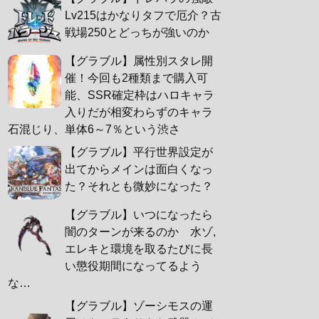
Lv215はかなりタフで厄介？古
戦場250とどっちが強いのか
【グラブル】属性別スタレ開
催！今回も2種類まで購入可
能、SSR確定枠はハロキャラ
入りだが相変わらずのキャラ
石混じり、単体6～7％という渋さ
【グラブル】平行世界設定が
出てからメインは面白くなっ
た？それとも微妙になった？
【グラブル】いつになったら
闇のターンが来るのか 水ゾ,
エレキと環境を取るたびに長
い懲役期間になってるよう
な…
【グラブル】ゾーシモスの運