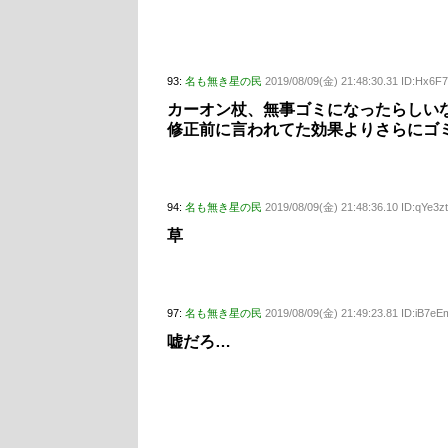
93:
名も無き星の民
2019/08/09(金) 21:48:30.31 ID:Hx6F
カーオン杖、無事ゴミになったらしい
修正前に言われてた効果よりさらにゴ
94:
名も無き星の民
2019/08/09(金) 21:48:36.10 ID:qYe3z
草
97:
名も無き星の民
2019/08/09(金) 21:49:23.81 ID:iB7e
嘘だろ…