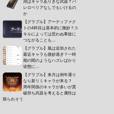
用はキャラありきな武器？バ
レロベリアなしでもいけるの
か
【グラブル】アーティファク
トの4枠目は基本的に微妙？ス
キルによっては思わぬ事故に
つながることも…
【グラブル】風は追加された
最近キャラも微妙過ぎ？一時
期の闇のようなハズレばかり
状態に…
【グラブル】来月は例年通り
なら新リミキャラが来る？
周年関係のキャラが多いが貫
破持ち武器を考えると属性は
限られそう