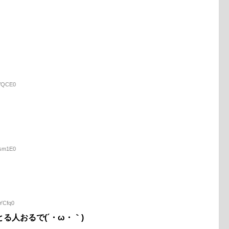
+VQCE0
nsm1E0
+YCfq0
る人おるで(´・ω・｀)