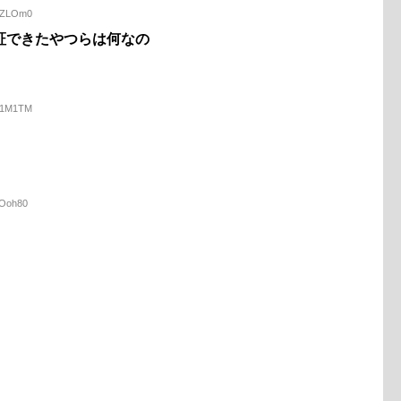
NnZLOm0
証できたやつらは何なの
9N1M1TM
xOoh80