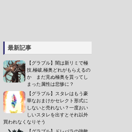
最新記事
【グラブル】闇は新リミで極
技,極破,極奥どれがもらえるの
か まだ見ぬ極奥を貰ってし
まった属性は悲惨に？
【グラブル】スタレはもう豪
華なおまけかセレクト形式に
しないと売れない？一度おい
しいスタレを出すとそれ以外
買われなくなりそう
【グラブル】ドレバラの強敵