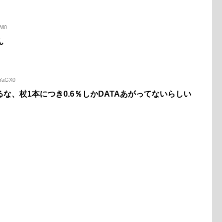
Wl0
ん
JYaGX0
な、杖1本につき0.6％しかDATAあがってないらしい