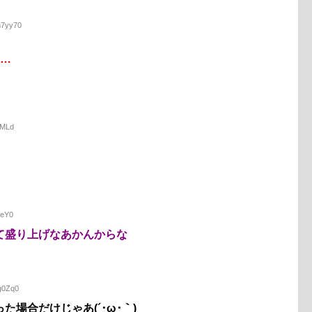
m7yy70
い…
jMLd
/eY0
て盛り上げなあかんからな
Sg0Zq0
場合だけじゃあ(´･ω･｀)