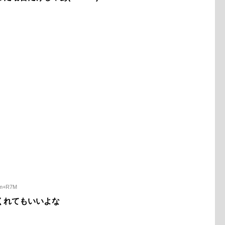
Nbm+R7M
くれてもいいよな