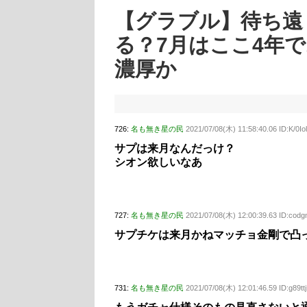
【グラブル】待ち遠
る？7月はここ4年
濃厚か
726:
名も無き星の民
2021/07/08(木) 11:58:40.06 ID:K/0I
サプは来月なんだっけ？
シオン欲しいなあ
727:
名も無き星の民
2021/07/08(木) 12:00:39.63 ID:co
サプチケは来月かねマッチョ金剛で凸
731:
名も無き星の民
2021/07/08(木) 12:01:46.59 ID:g89tt