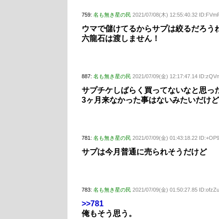
759:
名も無き星の民
2021/07/08(木) 12:55:40.32 ID:FVm
ウマで儲けてるからサプは絞るだろう
六龍石は渡しません！
887:
名も無き星の民
2021/07/09(金) 12:17:47.14 ID:zQV
サプチケしばらく買ってないなと思った
3ヶ月来なかった事はないみたいだけ
781:
名も無き星の民
2021/07/09(金) 01:43:18.22 ID:+OP
サプは今月普通に売られそうだけど
783:
名も無き星の民
2021/07/09(金) 01:50:27.85 ID:ofz
>>781
俺もそう思う。