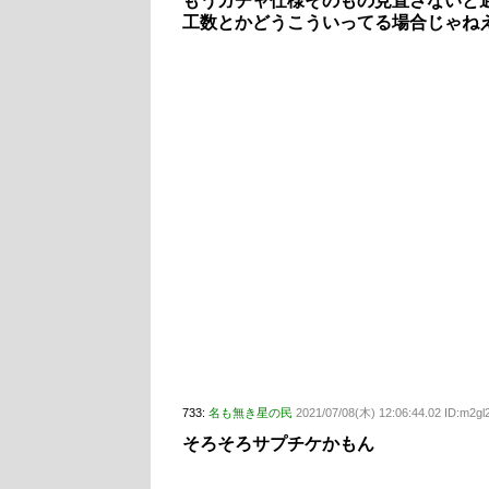
もうガチャ仕様そのもの見直さないと
工数とかどうこういってる場合じゃね
733:
名も無き星の民
2021/07/08(木) 12:06:44.02 ID:m2g
そろそろサプチケかもん