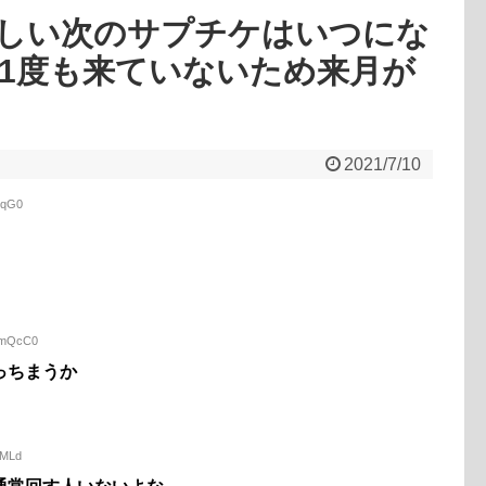
しい次のサプチケはいつにな
で1度も来ていないため来月が
2021/7/10
olqG0
dgmQcC0
っちまうか
jMLd