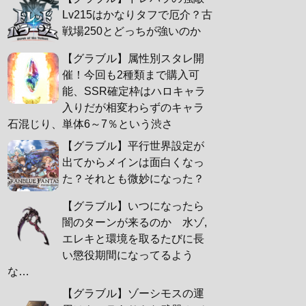
Lv215はかなりタフで厄介？古
戦場250とどっちが強いのか
【グラブル】属性別スタレ開
催！今回も2種類まで購入可
能、SSR確定枠はハロキャラ
入りだが相変わらずのキャラ
石混じり、単体6～7％という渋さ
【グラブル】平行世界設定が
出てからメインは面白くなっ
た？それとも微妙になった？
【グラブル】いつになったら
闇のターンが来るのか 水ゾ,
エレキと環境を取るたびに長
い懲役期間になってるよう
な…
【グラブル】ゾーシモスの運