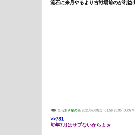
流石に来月やるより古戦場前のが利益
786:
名も無き星の民
2021/07/09(金) 01:59:23.95 ID:KGM
>>781
毎年7月はサプないからよぉ