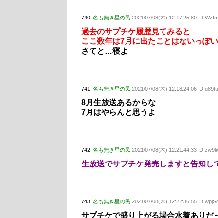
740:
名も無き星の民
2021/07/08(木) 12:17:25.80 ID:Wzf
過去のサプチケ履歴見てみると
ここ数年は7月に出たことはないっぽ
さてと…寝よ
741:
名も無き星の民
2021/07/08(木) 12:18:24.06 ID:g89tt
8月生放送あるからな
7月はやらんと思うよ
742:
名も無き星の民
2021/07/08(木) 12:21:44.33 ID:zw9li
生放送でサプチケ発売しますと告知し
743:
名も無き星の民
2021/07/08(木) 12:22:36.55 ID:wpj
サプチケで盛り上がる場合水着ありだった