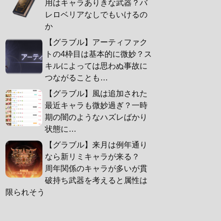
用はキャラありきな武器？バ
レロベリアなしでもいけるの
か
【グラブル】アーティファク
トの4枠目は基本的に微妙？ス
キルによっては思わぬ事故に
つながることも…
【グラブル】風は追加された
最近キャラも微妙過ぎ？一時
期の闇のようなハズレばかり
状態に…
【グラブル】来月は例年通り
なら新リミキャラが来る？
周年関係のキャラが多いが貫
破持ち武器を考えると属性は
限られそう