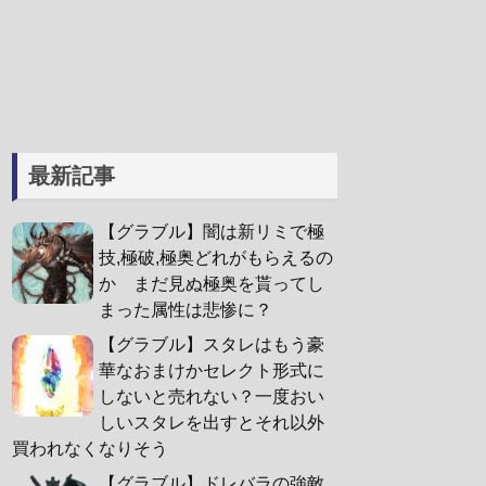
最新記事
【グラブル】闇は新リミで極
技,極破,極奥どれがもらえるの
か まだ見ぬ極奥を貰ってし
まった属性は悲惨に？
【グラブル】スタレはもう豪
華なおまけかセレクト形式に
しないと売れない？一度おい
しいスタレを出すとそれ以外
買われなくなりそう
【グラブル】ドレバラの強敵