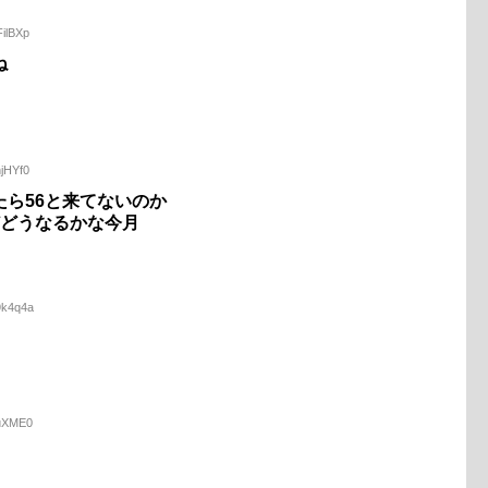
FilBXp
ね
njHYf0
ら56と来てないのか
どどうなるかな今月
9k4q4a
ZuXME0