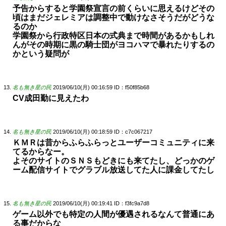
予告からすると学園祭宣言の前くらいに思えるけどその
頃はまだジェレミアは調整中で動けなさそうだがどうな
るのか
学園祭から行政特区日本の式典まで時間があるかもしれ
んがその時期に黒の騎士団がヨコハマで暴れたりするの
かという疑問が
名も無き星の民
2019/06/10(月) 00:16:59
ID：f50f85b68
CV成田勤に見えたわ
名も無き星の民
2019/06/10(月) 00:18:59
ID：c7c067217
ＫＭＲは昔からふらふらっとユーザーコミュニティに来
てるからなー。
よそのサイトのＳＮＳもどきにも来てたし、どっかのゲ
ーム配信サイトでグラブル放送してた人に課金してたし
名も無き星の民
2019/06/10(月) 00:19:41
ID：f3fc9a7d8
ゲーム以外でも特定の人間が優遇されるなんて普通にあ
る事だからな