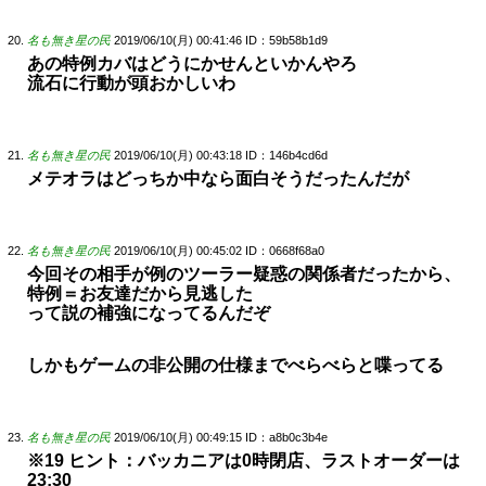
名も無き星の民
2019/06/10(月) 00:41:46
ID：59b58b1d9
あの特例カバはどうにかせんといかんやろ
流石に行動が頭おかしいわ
名も無き星の民
2019/06/10(月) 00:43:18
ID：146b4cd6d
メテオラはどっちか中なら面白そうだったんだが
名も無き星の民
2019/06/10(月) 00:45:02
ID：0668f68a0
今回その相手が例のツーラー疑惑の関係者だったから、
特例＝お友達だから見逃した
って説の補強になってるんだぞ
しかもゲームの非公開の仕様までべらべらと喋ってる
名も無き星の民
2019/06/10(月) 00:49:15
ID：a8b0c3b4e
※19 ヒント：バッカニアは0時閉店、ラストオーダーは
23:30