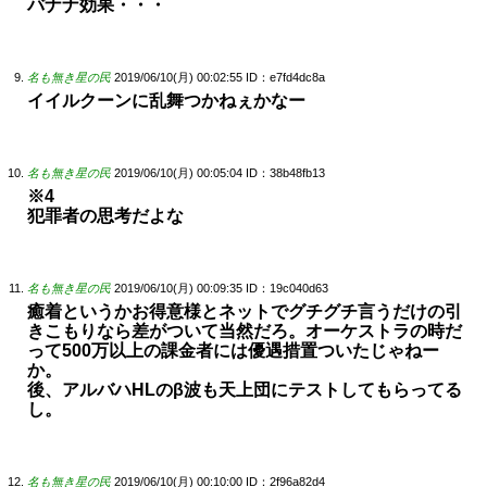
バナナ効果・・・
名も無き星の民
2019/06/10(月) 00:02:55
ID：e7fd4dc8a
イイルクーンに乱舞つかねぇかなー
名も無き星の民
2019/06/10(月) 00:05:04
ID：38b48fb13
※4
犯罪者の思考だよな
名も無き星の民
2019/06/10(月) 00:09:35
ID：19c040d63
癒着というかお得意様とネットでグチグチ言うだけの引
きこもりなら差がついて当然だろ。オーケストラの時だ
って500万以上の課金者には優遇措置ついたじゃねー
か。
後、アルバハHLのβ波も天上団にテストしてもらってる
し。
名も無き星の民
2019/06/10(月) 00:10:00
ID：2f96a82d4