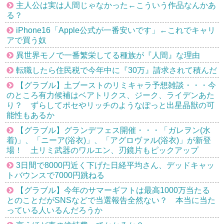
主人公は実は人間じゃなかった←こういう作品なんかあ
る？
iPhone16「Apple公式が一番安いです」←これでキャリ
アで買う奴
異世界モノで一番繁栄してる種族が『人間』な理由
転職したら住民税で今年中に『30万』請求されて積んだ
【グラブル】土ブーストのリミキャラ予想雑談・・・今
のところ有力候補はベアトリクス、ジーク、ライデンあた
り？ ずらしてポセやリッチのようなぽっと出星晶獣の可
能性もあるか
【グラブル】グランデフェス開催・・・「ガレヲン(水
着)」、「ニーア(浴衣)」、「アグロヴァル(浴衣)」が新登
場！ 土リミ武器のワルエン、刃鏡片もピックアップ
3日間で8000円近く下げた日経平均さん、デッドキャッ
トバウンスで7000円跳ねる
【グラブル】今年のサマーギフトは最高1000万当たる
とのことだがSNSなどで当選報告全然ない？ 本当に当た
っている人いるんだろうか