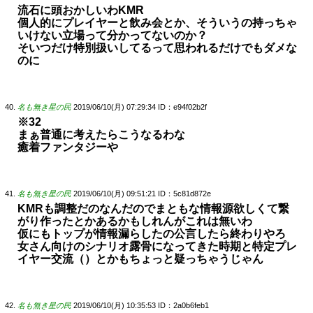
流石に頭おかしいわKMR
個人的にプレイヤーと飲み会とか、そういうの持っちゃ
いけない立場って分かってないのか？
そいつだけ特別扱いしてるって思われるだけでもダメな
のに
名も無き星の民
2019/06/10(月) 07:29:34
ID：e94f02b2f
※32
まぁ普通に考えたらこうなるわな
癒着ファンタジーや
名も無き星の民
2019/06/10(月) 09:51:21
ID：5c81d872e
KMRも調整だのなんだのでまともな情報源欲しくて繋
がり作ったとかあるかもしれんがこれは無いわ
仮にもトップが情報漏らしたの公言したら終わりやろ
女さん向けのシナリオ露骨になってきた時期と特定プレ
イヤー交流（）とかもちょっと疑っちゃうじゃん
名も無き星の民
2019/06/10(月) 10:35:53
ID：2a0b6feb1