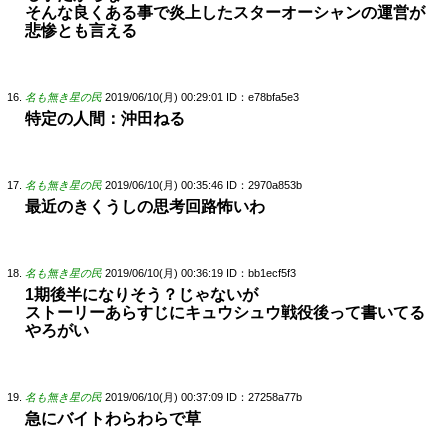
そんな良くある事で炎上したスターオーシャンの運営が
悲惨とも言える
名も無き星の民
2019/06/10(月) 00:29:01
ID：e78bfa5e3
特定の人間：沖田ねる
名も無き星の民
2019/06/10(月) 00:35:46
ID：2970a853b
最近のきくうしの思考回路怖いわ
名も無き星の民
2019/06/10(月) 00:36:19
ID：bb1ecf5f3
1期後半になりそう？じゃないが
ストーリーあらすじにキュウシュウ戦役後って書いてる
やろがい
名も無き星の民
2019/06/10(月) 00:37:09
ID：27258a77b
急にバイトわらわらで草