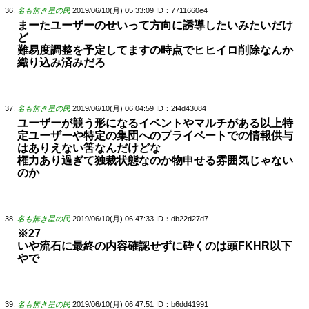
名も無き星の民
2019/06/10(月) 05:33:09
ID：7711660e4
まーたユーザーのせいって方向に誘導したいみたいだけ
ど
難易度調整を予定してますの時点でヒヒイロ削除なんか
織り込み済みだろ
名も無き星の民
2019/06/10(月) 06:04:59
ID：2f4d43084
ユーザーが競う形になるイベントやマルチがある以上特
定ユーザーや特定の集団へのプライベートでの情報供与
はありえない筈なんだけどな
権力あり過ぎて独裁状態なのか物申せる雰囲気じゃない
のか
名も無き星の民
2019/06/10(月) 06:47:33
ID：db22d27d7
※27
いや流石に最終の内容確認せずに砕くのは頭FKHR以下
やで
名も無き星の民
2019/06/10(月) 06:47:51
ID：b6dd41991