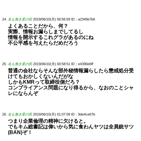
名も無き星の民
2019/06/10(月) 00:56:59
ID：a2345b7b6
よくあることだから、何？
実際、情報お漏らしまでしてるし
情報を開示するこれグラがあるのにね
不公平感を与えたらだめだろう
名も無き星の民
2019/06/10(月) 00:58:51
ID：e4390e6ff
普通の会社ならそんな部外秘情報漏らしたら懲戒処分受
けてもおかしくないんだがな
しかもKMRって取締役側だろ？
コンプライアンス問題になり得るから、なおのことシャ
レにならんぞ
名も無き星の民
2019/06/10(月) 01:07:09
ID：9de4ce67b
つまり企業倫理の精神に欠けると。
でもキム総書記は偉いから気に食わんヤツは全員銃サツ
(BAN)ぞ！