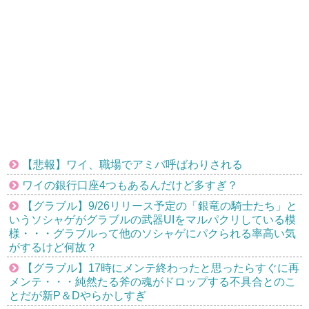
【悲報】ワイ、職場でアミバ呼ばわりされる
ワイの銀行口座4つもあるんだけど多すぎ？
【グラブル】9/26リリース予定の「銀竜の騎士たち」と
いうソシャゲがグラブルの武器UIをマルパクリしている模
様・・・グラブルって他のソシャゲにパクられる率高い気
がするけど何故？
【グラブル】17時にメンテ終わったと思ったらすぐに再
メンテ・・・純然たる斧の魂がドロップする不具合とのこ
とだが新P＆Dやらかしすぎ