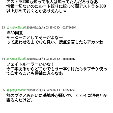
アストラ200も知ってる人は知ってたんだろうなあ
情報一切ないのにルート絞りに絞って闇アストラを300
以上貯めておくとかありえんしｗ
名も無き星の民
2019/06/10(月) 03:35:40
ID：026786304
※30同意
そーゆーことしてそーだよなー
って思わせるまでなら良い、接点公言したらアカンわ
名も無き星の民
2019/06/10(月) 03:45:25
ID：db686bef7
フェイトルーラーいいな！
今二本あるからどこかでもう一本引けたらサプチケ使っ
て凸することも候補に入るなあ
名も無き星の民
2019/06/10(月) 04:24:32
ID：17953bee3
前のブクメみたいに基地外が騒いで、ヒヒイロ消去とか
困るんだけど。