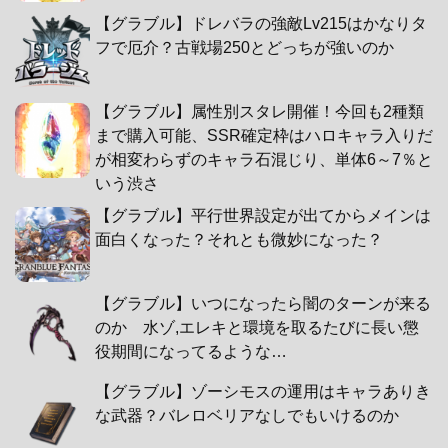
【グラブル】ドレバラの強敵Lv215はかなりタ
フで厄介？古戦場250とどっちが強いのか
【グラブル】属性別スタレ開催！今回も2種類
まで購入可能、SSR確定枠はハロキャラ入りだ
が相変わらずのキャラ石混じり、単体6～7％と
いう渋さ
【グラブル】平行世界設定が出てからメインは
面白くなった？それとも微妙になった？
【グラブル】いつになったら闇のターンが来る
のか 水ゾ,エレキと環境を取るたびに長い懲
役期間になってるような…
【グラブル】ゾーシモスの運用はキャラありき
な武器？バレロベリアなしでもいけるのか