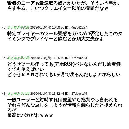
賢者のニーアも最速取る奴とかいたが、そういう事か。
さすキム、こいつクリエイター以前の問題だなｗ
名も無き星の民
2019/06/10(月) 10:50:26
ID：4e7c622a7
特定プレイヤーのツール疑惑をガバガバ否定したこのタ
イミングでプレイヤーと飲むとか頭大丈夫かよ
名も無き星の民
2019/06/10(月) 11:25:19
ID：77cb0bc33
どうせツール使っても(アホ以外)バレないんだし癒着無
くても使えばいい
どうせＢＡＮされても1ヶ月で戻るんだしよアホらしい
名も無き星の民
2019/06/10(月) 13:32:46
ID：17dbeca45
一般ユーザーと対峙すれば要望やら批判やら言われる
それをどんな返しをしようが情報を漏らしたと捉えられ
るぞ
最高にバカだわｗｗｗ