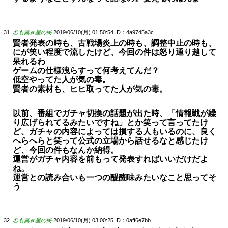
名も無き星の民
2019/06/10(月) 01:50:54
ID：4a9745a3c
賢者発表の時も、古戦場炎上の時も、調整中止の時も、
にが笑い程度で流したけど、今回の件は怒り通り越して
呆れるわ
ゲームの仕様洩らすって何考えてんだ？
低空やってた人が気の毒。
賢者の素材も、ヒヒ取ってた人が気の毒。
以前、番組でガチャ切換の話題が出た時、「情報戦が繰
り広げられてるみたいですね」とか笑って言ってたけ
ど、ガチャの内容によっては損する人もいるのに、良く
へらへらと笑って公式の立場から話せるなと感じたけ
ど、今回の件もなんか納得。
運営がガチャ内容を前もって発表すればいいだけだよ
ね。
運営との読み合いも一つの醍醐味みたいなこと思ってそ
う
名も無き星の民
2019/06/10(月) 03:00:25
ID：0aff6e7bb