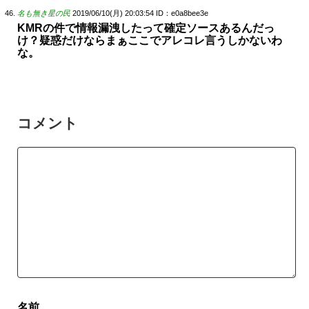
名も無き星の民
2019/06/10(月) 20:03:54
ID：e0a8bee3e
KMRの件で情報漏洩したって確定ソースあるんだっ
け？疑惑だけならまぁここでアレコレ言うしかないわ
な。
コメント
名前