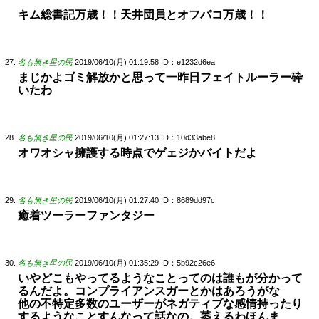
キム総書記万歳！！天井団員とオフパコ万歳！！
名も無き星の民
2019/06/10(月) 01:19:58
ID：e1232d6ea
まじかよゴミ解放かと思って一昨日フェイトルーラー砕
いたわ
名も無き星の民
2019/06/10(月) 01:27:13
ID：10d33abe8
オワオシャ擁護する時点でゲェジかバイトだよ
名も無き星の民
2019/06/10(月) 01:27:40
ID：8689dd97c
癒着ツーラーファンタジー
名も無き星の民
2019/06/10(月) 01:35:29
ID：5b92c26e6
いやどこもやってるようなことってのは誰もが分かって
るんだよ。コンプライアンスガーとかはあろうがな
他の不特定多数のユーザーがネガティブな感情持ったり
するようなことすんなって話なの。萎えるわほんま