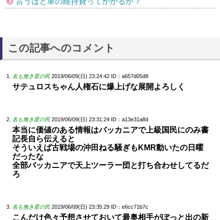
言うほど車の維持費ってかかるか？
この記事へのコメント
名も無き星の民
2019/06/09(日) 23:24:42
ID：a657d05d8
サテュロスちゃん人権石に爆上げな展開よろしく
名も無き星の民
2019/06/09(日) 23:31:24
ID：a13e31a8d
本当に価値のある情報はバッカニアで上級国民にのみ書
記長自ら伝えると
そういえば古戦場の沖田ねる騒ぎもKMR動いたの日曜
だったな
全部バッカニアで天上ツーラー団と打ち合わせしてるだ
ろ
名も無き星の民
2019/06/09(日) 23:35:29
ID：e6cc71b7c
こんだけ色々予想させておいて最奥相手がぽっと出の新