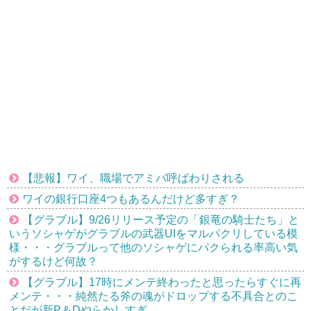
【悲報】ワイ、職場でアミバ呼ばわりされる
ワイの銀行口座4つもあるんだけど多すぎ？
【グラブル】9/26リリース予定の「銀竜の騎士たち」と
いうソシャゲがグラブルの武器UIをマルパクリしている模
様・・・グラブルって他のソシャゲにパクられる率高い気
がするけど何故？
【グラブル】17時にメンテ終わったと思ったらすぐに再
メンテ・・・純然たる斧の魂がドロップする不具合とのこ
とだが新P＆Dやらかしすぎ