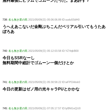
無料最後にピラムでゴムーンだった。まあ許す？
738:
名も無き星の民
2021/05/09(日) 05:06:06.89 ID:uudu5SdH0
うへえあこないだ金剛ぶちこんだベリアル引いてもうたあ
ぼろあ
740:
名も無き星の民
2021/05/09(日) 05:12:03.58 ID:YZYejkB00
今日もSSRなーし
無料期間中総計でゴムーン一個だけとか
741:
名も無き星の民
2021/05/09(日) 05:30:58.22 ID:wFPOAIxk0
今日の更新はゼノ用の光キャラPUとかかな
745:
名も無き星の民
2021/05/09(日) 07:05:17.57 ID:lyBNGoQU0