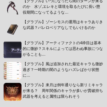
【グラブル】いつになったら闇のターンが来る
のか 水ゾ,エレキと環境を取るたびに長い懲
役期間になってるような…
【グラブル】ゾーシモスの運用はキャラありき
な武器？バレロベリアなしでもいけるのか
【グラブル】アーティファクトの4枠目は基本
的に微妙？スキルによっては思わぬ事故につな
がることも…
【グラブル】風は追加された最近キャラも微妙
過ぎ？一時期の闇のようなハズレばかり状態
に…
【グラブル】来月は例年通りなら新リミキャラ
が来る？ 周年関係のキャラが多いが貫破持ち
武器を考えると属性は限られそう