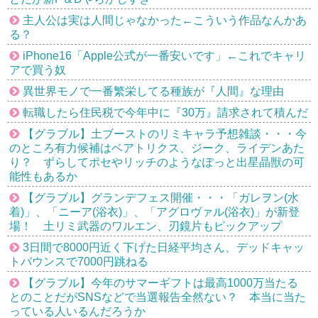
主人公は実は人間じゃなかった←こういう作品なんかあ
る？
iPhone16「Apple公式が一番安いです」←これでキャリ
アで買う奴
異世界モノで一番繁栄してる種族が『人間』な理由
転職したら住民税で今年中に『30万』請求されて積んだ
【グラブル】土ブーストのリミキャラ予想雑談・・・今
のところ有力候補はベアトリクス、ジーク、ライデンあた
り？ ずらしてポセやリッチのようなぽっと出星晶獣の可
能性もあるか
【グラブル】グランデフェス開催・・・「ガレヲン(水
着)」、「ニーア(浴衣)」、「アグロヴァル(浴衣)」が新登
場！ 土リミ武器のワルエン、刃鏡片もピックアップ
3日間で8000円近く下げた日経平均さん、デッドキャッ
トバウンスで7000円跳ねる
【グラブル】今年のサマーギフトは最高1000万当たる
とのことだがSNSなどで当選報告全然ない？ 本当に当た
っている人いるんだろうか