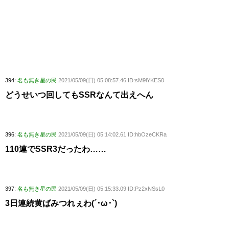
394:
名も無き星の民
2021/05/09(日) 05:08:57.46 ID:sM9iYKES0
どうせいつ回してもSSRなんて出えへん
396:
名も無き星の民
2021/05/09(日) 05:14:02.61 ID:hbOzeCKRa
110連でSSR3だったわ……
397:
名も無き星の民
2021/05/09(日) 05:15:33.09 ID:Pz2xNSsL0
3日連続黄ばみつれぇわ(´･ω･`)