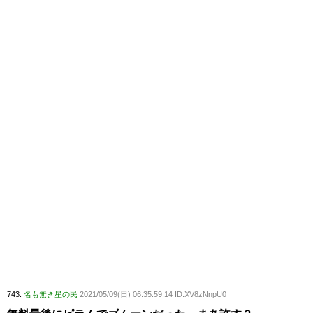
743:
名も無き星の民
2021/05/09(日) 06:35:59.14 ID:XV8zNnpU0