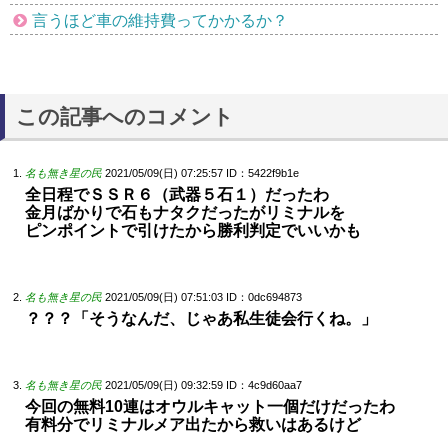
言うほど車の維持費ってかかるか？
この記事へのコメント
名も無き星の民
2021/05/09(日) 07:25:57
ID：5422f9b1e
全日程でＳＳＲ６（武器５石１）だったわ
金月ばかりで石もナタクだったがリミナルを
ピンポイントで引けたから勝利判定でいいかも
名も無き星の民
2021/05/09(日) 07:51:03
ID：0dc694873
？？？「そうなんだ、じゃあ私生徒会行くね。」
名も無き星の民
2021/05/09(日) 09:32:59
ID：4c9d60aa7
今回の無料10連はオウルキャット一個だけだったわ
有料分でリミナルメア出たから救いはあるけど