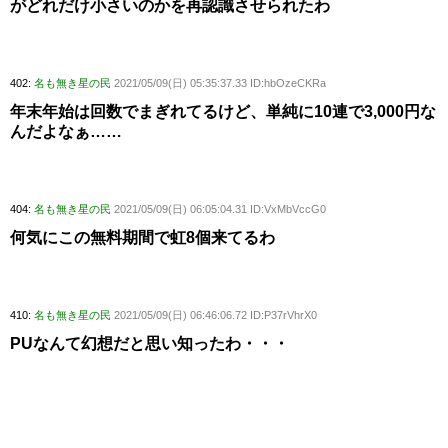
がどれだけ小さいのかを再認識させられたわ
402:
名も無き星の民
2021/05/09(日) 05:35:37.33 ID:hbOzeCKRa
年末年始は回数でまぎれてるけど、単純に10連で3,000円な
んだよなぁ……
404:
名も無き星の民
2021/05/09(日) 06:05:04.31 ID:VxMbVccG0
何気にこの無料期間で虹8個来てるわ
410:
名も無き星の民
2021/05/09(日) 06:46:06.72 ID:P37rVhrX0
PUなんて幻想だと思い知ったわ・・・