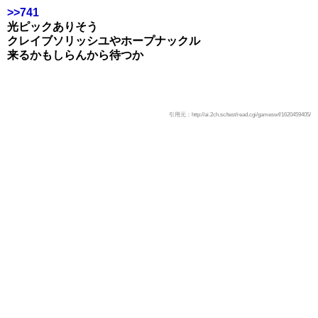
>>741
光ピックありそう
クレイブソリッシユやホープナックル
来るかもしらんから待つか
引用元：http://ai.2ch.sc/test/read.cgi/gameswf/1620459405/