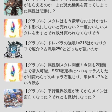
がもらえるのか まだ見ぬ極奥を貰ってしまっ
た属性は悲惨に？
【グラブル】スタレはもう豪華なおまけかセレ
クト形式にしないと売れない？一度おいしいス
タレを出すとそれ以外買われなくなりそう
【グラブル】ドレバラの強敵Lv215はかなりタ
フで厄介？古戦場250とどっちが強いのか
【グラブル】属性別スタレ開催！今回も2種類
まで購入可能、SSR確定枠はハロキャラ入りだ
が相変わらずのキャラ石混じり、単体6～7％と
いう渋さ
【グラブル】平行世界設定が出てからメインは
面白くなった？それとも微妙になった？