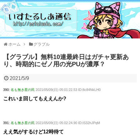
ホーム
グラブル
【グラブル】無料10連最終日はガチャ更新あ
り、時期的にゼノ用の光PUが濃厚？
2021/5/9
390:
名も無き星の民
2021/05/09(日) 05:01:22.53 ID:8c84NkLH0
これいま回してもええんか?
391:
名も無き星の民
2021/05/09(日) 05:02:24.90 ID:IS32hJPqM
ええ気がするけど12時待て