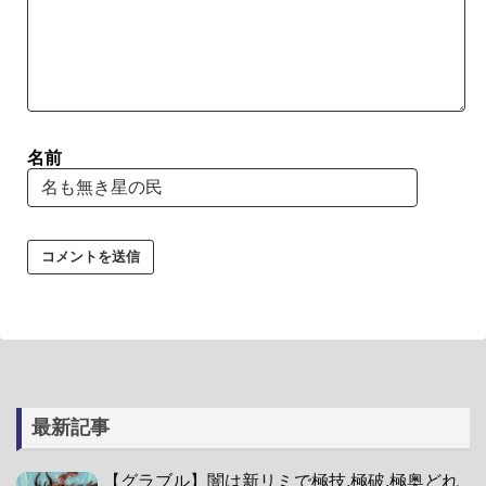
名前
最新記事
【グラブル】闇は新リミで極技,極破,極奥どれ