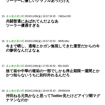
ツーラーに優しいグラブルあったけえ
名も無き星の民
2019/11/08(金) 16:57:26
ID：7d82ec535
共闘普通にあばれてんだよなあ
ツーラー優遇すぎる
名も無き星の民
2019/11/08(金) 16:57:43
ID：9fbf5c8bc
今まで晒し、通報とかガン無視してきた運営だからの今
の惨状なんだよなぁ
名も無き星の民
2019/11/08(金) 17:55:30
ID：ff0c31bf3
捨て垢や中華の複垢の一部でしかも停止期限一週間とか
かつ知らないうちに刻印外れるんだろ
名も無き星の民
2019/11/08(金) 18:04:35
ID：2f9490294
沖田ねる元気かなと思ってTwitter見たけどアイツ闇マグ
ナマンなのか