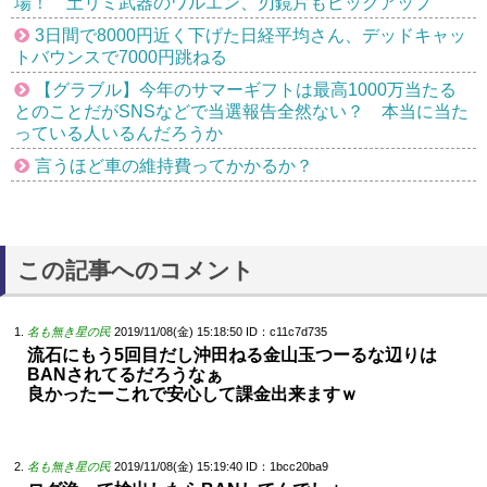
場！ 土リミ武器のワルエン、刃鏡片もピックアップ
3日間で8000円近く下げた日経平均さん、デッドキャッ
トバウンスで7000円跳ねる
【グラブル】今年のサマーギフトは最高1000万当たる
とのことだがSNSなどで当選報告全然ない？ 本当に当た
っている人いるんだろうか
言うほど車の維持費ってかかるか？
この記事へのコメント
名も無き星の民
2019/11/08(金) 15:18:50
ID：c11c7d735
流石にもう5回目だし沖田ねる金山玉つーるな辺りは
BANされてるだろうなぁ
良かったーこれで安心して課金出来ますｗ
名も無き星の民
2019/11/08(金) 15:19:40
ID：1bcc20ba9