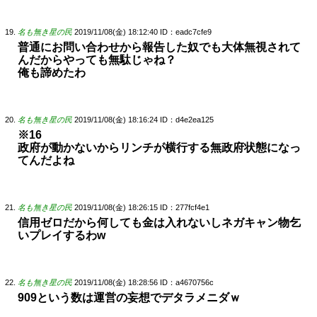
名も無き星の民
2019/11/08(金) 18:12:40
ID：eadc7cfe9
普通にお問い合わせから報告した奴でも大体無視されて
んだからやっても無駄じゃね？
俺も諦めたわ
名も無き星の民
2019/11/08(金) 18:16:24
ID：d4e2ea125
※16
政府が動かないからリンチが横行する無政府状態になっ
てんだよね
名も無き星の民
2019/11/08(金) 18:26:15
ID：277fcf4e1
信用ゼロだから何しても金は入れないしネガキャン物乞
いプレイするわw
名も無き星の民
2019/11/08(金) 18:28:56
ID：a4670756c
909という数は運営の妄想でデタラメニダｗ