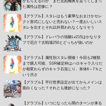
がもらえるのか まだ見ぬ極奥を貰ってしまっ
た属性は悲惨に？
【グラブル】スタレはもう豪華なおまけかセレ
クト形式にしないと売れない？一度おいしいス
タレを出すとそれ以外買われなくなりそう
【グラブル】ドレバラの強敵Lv215はかなりタ
フで厄介？古戦場250とどっちが強いのか
【グラブル】属性別スタレ開催！今回も2種類
まで購入可能、SSR確定枠はハロキャラ入りだ
が相変わらずのキャラ石混じり、単体6～7％と
いう渋さ
【グラブル】平行世界設定が出てからメインは
面白くなった？それとも微妙になった？
【グラブル】いつになったら闇のターンが来る