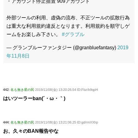
・アカウント停止措置 909アカウント
外部ツールの利用、虚偽の流布、不正ツールの拡散行為
は重大な利用規約違反となります。利用規約を順守しゲ
ームをお楽しみ下さい。
#グラブル
— グランブルーファンタジー (@granbluefantasy)
2019
年11月8日
442:
名も無き星の民
2019/11/08(金) 13:20:26.54 ID:Fbz/b9qpH
はいツーラーban(´・ω・｀)
444:
名も無き星の民
2019/11/08(金) 13:21:06.25 ID:gd/rmXXhp
お、久々のBAN報告やな