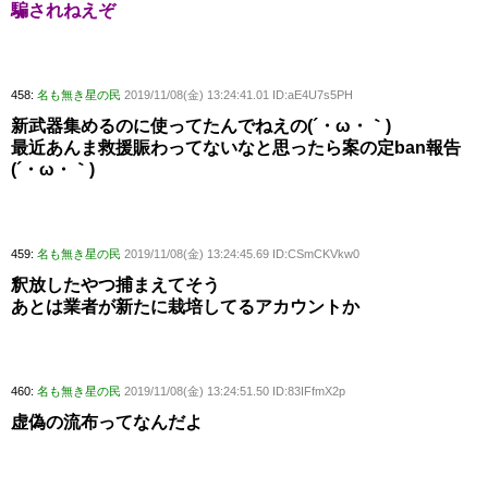
騙されねえぞ
458:
名も無き星の民
2019/11/08(金) 13:24:41.01 ID:aE4U7s5PH
新武器集めるのに使ってたんでねえの(´・ω・｀)
最近あんま救援賑わってないなと思ったら案の定ban報告
(´・ω・｀)
459:
名も無き星の民
2019/11/08(金) 13:24:45.69 ID:CSmCKVkw0
釈放したやつ捕まえてそう
あとは業者が新たに栽培してるアカウントか
460:
名も無き星の民
2019/11/08(金) 13:24:51.50 ID:83IFfmX2p
虚偽の流布ってなんだよ