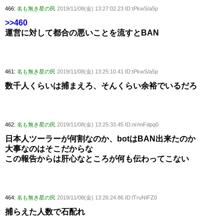
466:
名も無き星の民
2019/11/08(金) 13:27:02.23 ID:tPkwS/a5p
>>460
運営に対して都合の悪いことを流すとBAN
461:
名も無き星の民
2019/11/08(金) 13:25:10.41 ID:tPkwS/a5p
数千人くらいは捕まえろ、そんくらい余裕でいるだろ
462:
名も無き星の民
2019/11/08(金) 13:25:33.45 ID:nr/mFdpq0
日本人ツーラーが何割なのか、botはBAN出来たのか
大事なのはそこだからな
この報告からは肝心なところが何も伝わってこない
464:
名も無き星の民
2019/11/08(金) 13:26:24.86 ID:lTruNIFZ0
捕らえた人数で石配れ