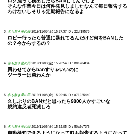
ログ漁って検出したらBANしてんでしょ
そんな作業今日は何件発見しましたなんて毎日報告する
わけないしそりゃ定期報告になるよ
名も無き星の民
2019/11/08(金) 15:27:37
ID：22df19576
ロビー行ったら普通に暴れてるんだけど何をBANした
の？今からするの？
名も無き星の民
2019/11/08(金) 15:28:54
ID：80e784f34
買わせてからbanすりゃいいのに
ツーラーは買わんか
名も無き星の民
2019/11/08(金) 15:29:46
ID：c71225440
久しぶりのBANだと思ったら9000人かすごいな
規約違反者死滅しろ
名も無き星の民
2019/11/08(金) 15:32:05
ID：50a8c73f8
自動検知できるようになってIDも報告するようになって