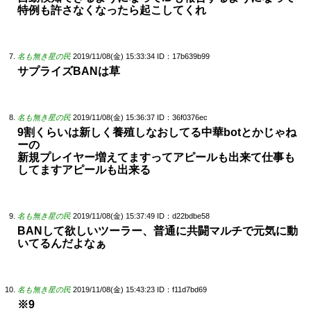
特例も許さなくなったら起こしてくれ
名も無き星の民
2019/11/08(金) 15:33:34
ID：17b639b99
サプライズBANは草
名も無き星の民
2019/11/08(金) 15:36:37
ID：36f0376ec
9割くらいは新しく養殖しなおしてる中華botとかじゃね
ーの
新規プレイヤー増えてますってアピールも出来て仕事も
してますアピールも出来る
名も無き星の民
2019/11/08(金) 15:37:49
ID：d22bdbe58
BANして欲しいツーラー、普通に共闘マルチで元気に動
いてるんだよなぁ
名も無き星の民
2019/11/08(金) 15:43:23
ID：f11d7bd69
※9