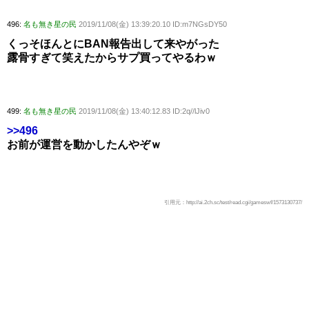
496:
名も無き星の民
2019/11/08(金) 13:39:20.10 ID:m7NGsDY50
くっそほんとにBAN報告出して来やがった
露骨すぎて笑えたからサプ買ってやるわｗ
499:
名も無き星の民
2019/11/08(金) 13:40:12.83 ID:2q//lJiv0
>>496
お前が運営を動かしたんやぞｗ
引用元：http://ai.2ch.sc/test/read.cgi/gameswf/1573130737/