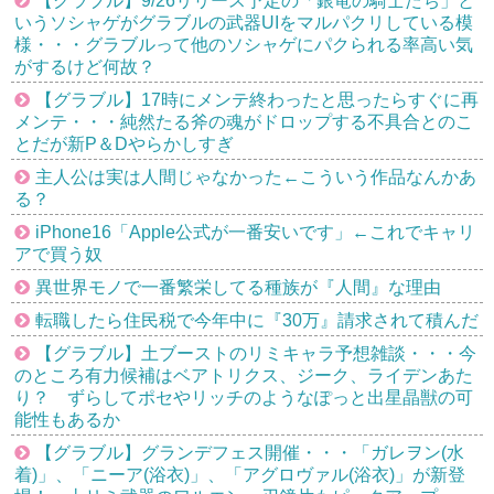
【グラブル】9/26リリース予定の「銀竜の騎士たち」と
いうソシャゲがグラブルの武器UIをマルパクリしている模
様・・・グラブルって他のソシャゲにパクられる率高い気
がするけど何故？
【グラブル】17時にメンテ終わったと思ったらすぐに再
メンテ・・・純然たる斧の魂がドロップする不具合とのこ
とだが新P＆Dやらかしすぎ
主人公は実は人間じゃなかった←こういう作品なんかあ
る？
iPhone16「Apple公式が一番安いです」←これでキャリ
アで買う奴
異世界モノで一番繁栄してる種族が『人間』な理由
転職したら住民税で今年中に『30万』請求されて積んだ
【グラブル】土ブーストのリミキャラ予想雑談・・・今
のところ有力候補はベアトリクス、ジーク、ライデンあた
り？ ずらしてポセやリッチのようなぽっと出星晶獣の可
能性もあるか
【グラブル】グランデフェス開催・・・「ガレヲン(水
着)」、「ニーア(浴衣)」、「アグロヴァル(浴衣)」が新登