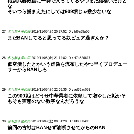
鞄新武器救援に一瞬で入ってくるやつまだ結構いたけど
な
そいつら捕まえたにしては909垢じゃ数少ないな
名も無き星の民
2019/11/08(金) 20:27:52
ID：fd6a65a08
まだBANしてると思ってる奴ピュア過ぎんか？
名も無き星の民
2019/11/08(金) 21:14:02
ID：47a826617
低空潰したとかいう虚偽を流布したやつ早くプロデュー
サーからBANしろ
名も無き星の民
2019/11/08(金) 22:03:35
ID：ad33ac089
この909垢はどうせ中華業者に依頼して増やした垢かそ
もそも実態のない数字なんだろうな
名も無き星の民
2019/11/09(土) 00:31:20
ID：6f935b4df
前回の古戦はBANせず油断させてからのBAN