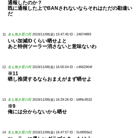
通報したのか？
既に通報した上でBANされないならそれはただの勘違い
だ
名も無き星の民
2019/11/08(金) 15:47:45
ID：24874f8f3
いい加減IDくらい晒せよと
あと特例ツーラー消さないと意味ないわ
名も無き星の民
2019/11/08(金) 16:05:04
ID：c4662904f
※11
晒し推奨するならおまえがまず晒せよ
名も無き星の民
2019/11/08(金) 16:29:28
ID：b9f9c9532
※9
俺には分からないから晒せ
名も無き星の民
2019/11/08(金) 16:47:57
ID：5c6f959e2