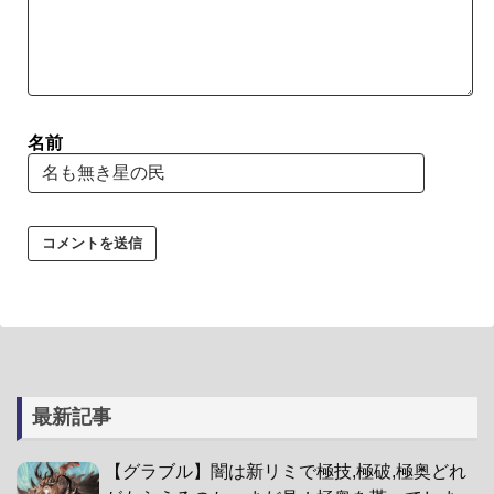
名前
最新記事
【グラブル】闇は新リミで極技,極破,極奥どれ