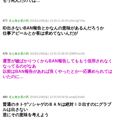
もう死んだのでは…
477:
名も無き星の民
2019/11/08(金) 13:29:11.50 ID:yNmJgFYha
ID出さないBAN報告とかなんの意味があるんだろうか
仕事アピールとか客は求めてないんだが
479:
名も無き星の民
2019/11/08(金) 13:31:22.58 ID:QW8Y/uvS0
運営が嘘ばかりつくからBAN報告してももう信用されなく
なってるのがなあ
以前はBAN報告があれば良くやったとか一応褒められては
いたのに…
480:
名も無き星の民
2019/11/08(金) 13:31:54.59 ID:ooopQXsN0
普通のネトゲソシャゲのＢＡＮは絶対ＩＤ出すのにグラブ
ルは出さない
逆にその意味を考えよう