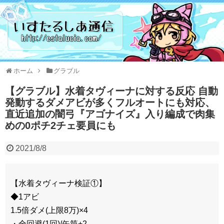
ホーム
グラブル
【グラブル】水着タヴィーナに対する反応 自動
発動するダメアビが多くフルオートにも対応、
直近追加の闇弓『アゴナイズ』入り編成で肉集
めの0ポチ2チェ要員にも
2021/8/8
【水着タヴィーナ検証①】
◆1アビ
1.5倍ダメ(上限8万)×4
・全回避(1回)/矢筒+2