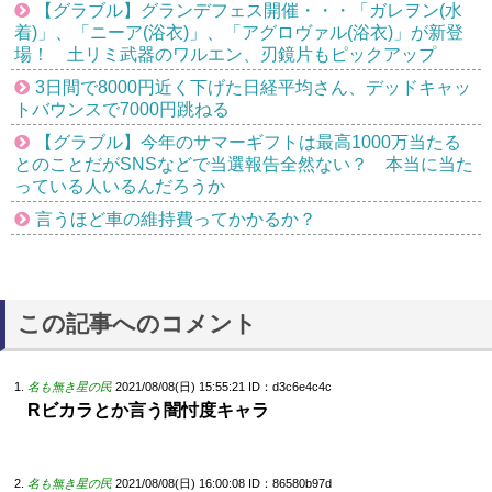
【グラブル】グランデフェス開催・・・「ガレヲン(水
着)」、「ニーア(浴衣)」、「アグロヴァル(浴衣)」が新登
場！ 土リミ武器のワルエン、刃鏡片もピックアップ
3日間で8000円近く下げた日経平均さん、デッドキャッ
トバウンスで7000円跳ねる
【グラブル】今年のサマーギフトは最高1000万当たる
とのことだがSNSなどで当選報告全然ない？ 本当に当た
っている人いるんだろうか
言うほど車の維持費ってかかるか？
この記事へのコメント
名も無き星の民
2021/08/08(日) 15:55:21
ID：d3c6e4c4c
Rビカラとか言う闇忖度キャラ
名も無き星の民
2021/08/08(日) 16:00:08
ID：86580b97d