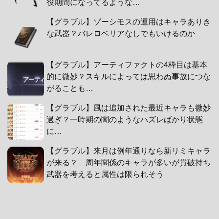
役期間になってるような…
【グラブル】ゾーシモスの運用はキャラありき
な武器？バレロベリアなしでもいけるのか
【グラブル】アーティファクトの4枠目は基本
的に微妙？スキルによっては思わぬ事故につな
がることも…
【グラブル】風は追加された最近キャラも微妙
過ぎ？一時期の闇のようなハズレばかり状態
に…
【グラブル】来月は例年通りなら新リミキャラ
が来る？ 周年関係のキャラが多いが貫破持ち
武器を考えると属性は限られそう