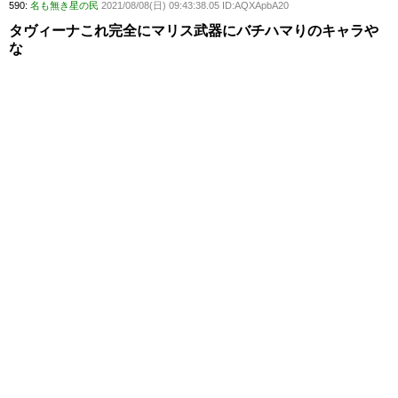
590:
名も無き星の民
2021/08/08(日) 09:43:38.05 ID:AQXApbA20
タヴィーナこれ完全にマリス武器にバチハマりのキャラや
な