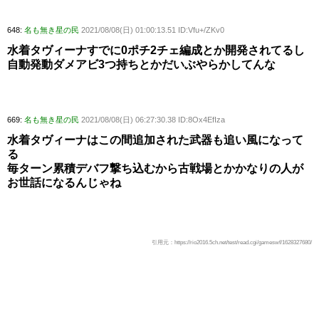
648:
名も無き星の民
2021/08/08(日) 01:00:13.51 ID:Vfu+/ZKv0
水着タヴィーナすでに0ポチ2チェ編成とか開発されてるし
自動発動ダメアビ3つ持ちとかだいぶやらかしてんな
669:
名も無き星の民
2021/08/08(日) 06:27:30.38 ID:8Ox4EfIza
水着タヴィーナはこの間追加された武器も追い風になって
る
毎ターン累積デバフ撃ち込むから古戦場とかかなりの人が
お世話になるんじゃね
引用元：https://rio2016.5ch.net/test/read.cgi/gameswf/1628327680/