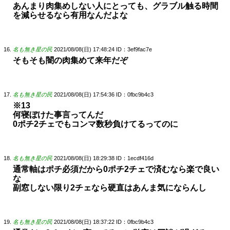
あんまり肉集めしない人にとっても、グラブル触る時間
を減らせるなら有用なんだよな
名も無き星の民
2021/08/08(日) 17:48:24
ID：3ef9fac7e
そもそも闇の肉集めて来年だぞ
名も無き星の民
2021/08/08(日) 17:54:36
ID：0fbc9b4c3
※13
何寝ぼけた事言ってんだ
0ポチ2チェでもコンマ数秒負けてるってのに
名も無き星の民
2021/08/08(日) 18:29:38
ID：1ecdf416d
通常軸はポチ必須だから0ポチ2チェで済むなら楽で良い
な
副窓しない限り2チェなら硬直はあんま気にならんし
名も無き星の民
2021/08/08(日) 18:37:22
ID：0fbc9b4c3