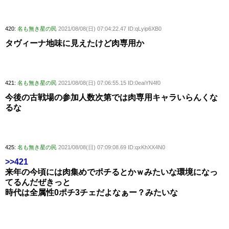
420:
名も無き星の民
2021/08/08(日) 07:04:22.47 ID:qLyip6XB0
タヴィーナ地味に見えたけど肉専用か
421:
名も無き星の民
2021/08/08(日) 07:06:55.15 ID:0eaiYN4f0
今後の古戦場の参加人数次第では肉専用キャラいらんくな
るな
425:
名も無き星の民
2021/08/08(日) 07:09:08.69 ID:qxKhXX4N0
>>421
来年の今頃には肉集めでポチるとかｗみたいな環境になっ
てるんだぜきっと
時代は全属性0ポチ3チェだよなぁー？みたいな