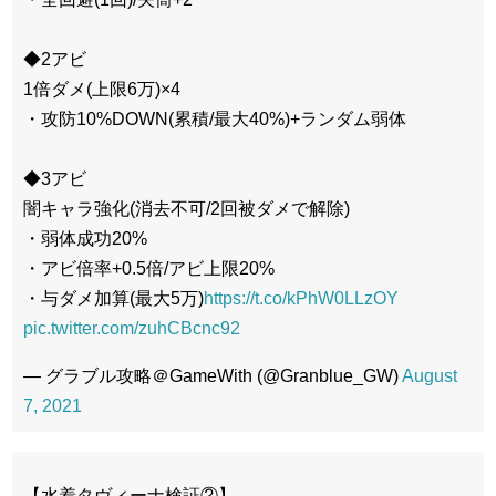
◆2アビ
1倍ダメ(上限6万)×4
・攻防10%DOWN(累積/最大40%)+ランダム弱体
◆3アビ
闇キャラ強化(消去不可/2回被ダメで解除)
・弱体成功20%
・アビ倍率+0.5倍/アビ上限20%
・与ダメ加算(最大5万)
https://t.co/kPhW0LLzOY
pic.twitter.com/zuhCBcnc92
— グラブル攻略＠GameWith (@Granblue_GW)
August
7, 2021
【水着タヴィーナ検証②】