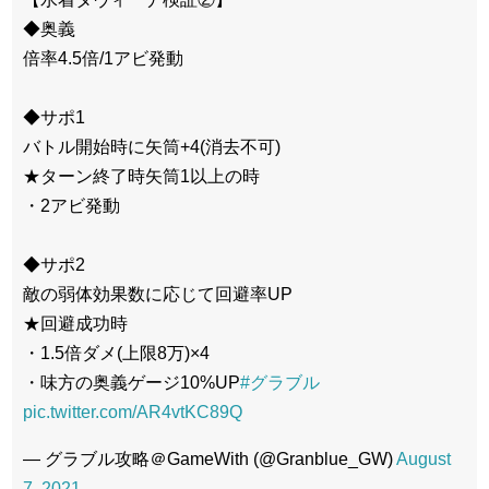
◆奥義
倍率4.5倍/1アビ発動
◆サポ1
バトル開始時に矢筒+4(消去不可)
★ターン終了時矢筒1以上の時
・2アビ発動
◆サポ2
敵の弱体効果数に応じて回避率UP
★回避成功時
・1.5倍ダメ(上限8万)×4
・味方の奥義ゲージ10%UP
#グラブル
pic.twitter.com/AR4vtKC89Q
— グラブル攻略＠GameWith (@Granblue_GW)
August
7, 2021