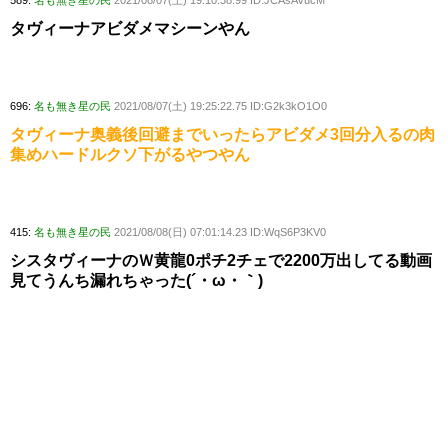
タヴィーナアビダメマシーンやん
696:
名も無き星の民
2021/08/07(土) 19:25:22.75 ID:G2k3kO1O0
タヴィーナ奥義後回避までいったらアビダメ3回分入るの肉
集めハードルクソ下がるやつやん
415:
名も無き星の民
2021/08/08(日) 07:01:14.23 ID:WqS6P3KV0
シスタヴィーナのＷ黄龍0ポチ2チェで2200万出してる動画
見てうんち漏れちゃった(´・ω・｀)