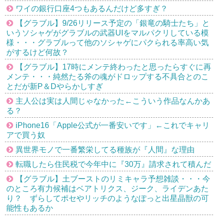
ワイの銀行口座4つもあるんだけど多すぎ？
【グラブル】9/26リリース予定の「銀竜の騎士たち」と
いうソシャゲがグラブルの武器UIをマルパクリしている模
様・・・グラブルって他のソシャゲにパクられる率高い気
がするけど何故？
【グラブル】17時にメンテ終わったと思ったらすぐに再
メンテ・・・純然たる斧の魂がドロップする不具合とのこ
とだが新P＆Dやらかしすぎ
主人公は実は人間じゃなかった←こういう作品なんかあ
る？
iPhone16「Apple公式が一番安いです」←これでキャリ
アで買う奴
異世界モノで一番繁栄してる種族が『人間』な理由
転職したら住民税で今年中に『30万』請求されて積んだ
【グラブル】土ブーストのリミキャラ予想雑談・・・今
のところ有力候補はベアトリクス、ジーク、ライデンあた
り？ ずらしてポセやリッチのようなぽっと出星晶獣の可
能性もあるか