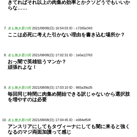
きてればそれ以上の肉集め効率とかクソどうでもいいか
らな……
名も無き星の民
2021/08/08(日) 16:54:03
ID：c7265e343
ここは必死に考えた引かない理由を書き込む場所か？
名も無き星の民
2021/08/08(日) 17:02:31
ID：1e0a12763
おっ闇で英雄狙うマンか？
頑張れよな！
名も無き星の民
2021/08/08(日) 17:03:10
ID：865a39a35
毎回同じ時間に肉集め開始できる訳じゃないから選択肢
を増やすのは必要
名も無き星の民
2021/08/08(日) 17:04:45
ID：e084ef54f
アンスリアにしてもタヴィーナにしても闇に来ると強く
なるのマジ両面加護って感じ