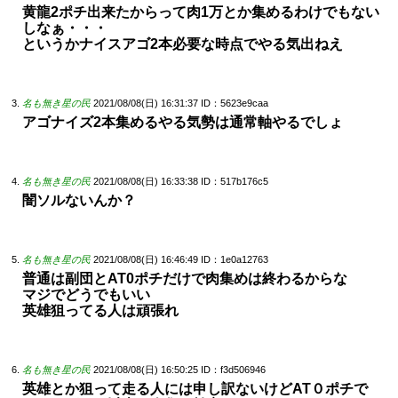
黄龍2ポチ出来たからって肉1万とか集めるわけでもない
しなぁ・・・
というかナイスアゴ2本必要な時点でやる気出ねえ
名も無き星の民
2021/08/08(日) 16:31:37
ID：5623e9caa
アゴナイズ2本集めるやる気勢は通常軸やるでしょ
名も無き星の民
2021/08/08(日) 16:33:38
ID：517b176c5
闇ソルないんか？
名も無き星の民
2021/08/08(日) 16:46:49
ID：1e0a12763
普通は副団とAT0ポチだけで肉集めは終わるからな
マジでどうでもいい
英雄狙ってる人は頑張れ
名も無き星の民
2021/08/08(日) 16:50:25
ID：f3d506946
英雄とか狙って走る人には申し訳ないけどAT０ポチで