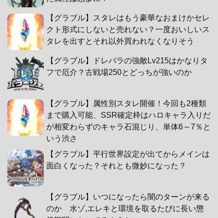
【グラブル】スタレはもう豪華なおまけかセレ
クト形式にしないと売れない？一度おいしいス
タレを出すとそれ以外買われなくなりそう
【グラブル】ドレバラの強敵Lv215はかなりタ
フで厄介？古戦場250とどっちが強いのか
【グラブル】属性別スタレ開催！今回も2種類
まで購入可能、SSR確定枠はハロキャラ入りだ
が相変わらずのキャラ石混じり、単体6～7％と
いう渋さ
【グラブル】平行世界設定が出てからメインは
面白くなった？それとも微妙になった？
【グラブル】いつになったら闇のターンが来る
のか 水ゾ,エレキと環境を取るたびに長い懲