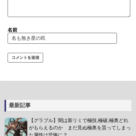
名前
最新記事
【グラブル】闇は新リミで極技,極破,極奥どれ
がもらえるのか まだ見ぬ極奥を貰ってしまっ
た属性は悲惨に？