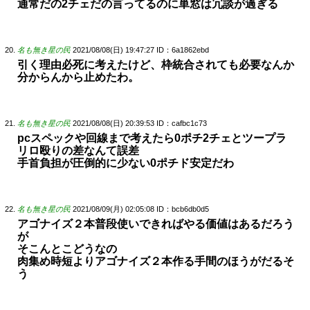
通常だの2チェだの言ってるのに単窓は冗談が過ぎる
名も無き星の民
2021/08/08(日) 19:47:27
ID：6a1862ebd
引く理由必死に考えたけど、枠統合されても必要なんか
分からんから止めたわ。
名も無き星の民
2021/08/08(日) 20:39:53
ID：cafbc1c73
pcスペックや回線まで考えたら0ポチ2チェとツープラ
リロ殴りの差なんて誤差
手首負担が圧倒的に少ない0ポチド安定だわ
名も無き星の民
2021/08/09(月) 02:05:08
ID：bcb6db0d5
アゴナイズ２本普段使いできればやる価値はあるだろう
が
そこんとこどうなの
肉集め時短よりアゴナイズ２本作る手間のほうがだるそ
う