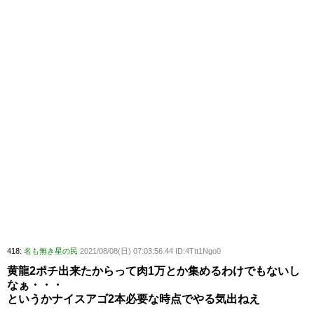
418:
名も無き星の民
2021/08/08(日) 07:03:56.44 ID:4Ttt1Ngo0
黄龍2ポチ出来たからって肉1万とか集めるわけでもないし
なぁ・・・
というかナイスアゴ2本必要な時点でやる気出ねえ