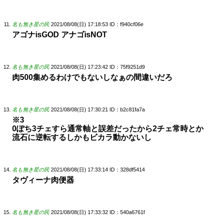
名も無き星の民
2021/08/08(日) 17:18:53
ID：f940cf06e
アゴナisGOD アナゴisNOT
名も無き星の民
2021/08/08(日) 17:23:42
ID：75f9251d9
肉500集めるわけでもないしなぁの間違いだろ
名も無き星の民
2021/08/08(日) 17:30:21
ID：b2c81fa7a
※3
0ぽち3チェすら通常軸と誤差だったから2チェ常時とか
流石に逆転するしかもビカラ動かないし
名も無き星の民
2021/08/08(日) 17:33:14
ID：328df5414
タヴィーナ肉便器
名も無き星の民
2021/08/08(日) 17:33:32
ID：540a6761f