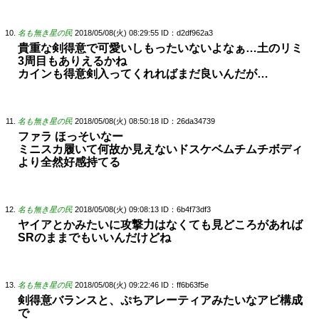
名も無き星の民
2018/05/08(火) 08:29:55
ID：d2df962a3
貴重な剣得意で可愛いしもったいないよなぁ…土のリミ
3周目もありえるかね
カインも得意剣入ってくれればまだ良いんだが…
名も無き星の民
2018/05/08(火) 08:50:18
ID：26da34739
ファラ ほっそいなー
ミニスカ履いて何故か見えないドスケベムチムチボディ
より全然好感持てる
名も無き星の民
2018/05/08(火) 09:08:13
ID：6b4f73df3
ヤイアとかみたいに攻撃力はなくても見どころがあれば
SRのままでもいいんだけどね
名も無き星の民
2018/05/08(火) 09:22:46
ID：ff6b63f5e
剣得意バランスと、ぷちアレーティアみたいなアビ構成
で