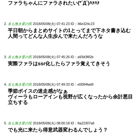
ファラちゃんにファラされたい(*´Д`)ﾊｧﾊｧ
名も無き星の民
2018/05/08(火) 07:41:23
ID：46e324c23
平日朝からまとめサイトの1とってまで下ネタ書き込む
人間ってどんな人生歩んで来たんだろうな
名も無き星の民
2018/05/08(火) 07:45:26
ID：a93d3f82b
実際ファラはssr化したらファラ覚えてきそう
名も無き星の民
2018/05/08(火) 07:49:33
ID：e0094fad9
季節ボイスの迷走感がなぁ
ヴィーラもローアインも視野が広くなったから余計悪目
立ちする
名も無き星の民
2018/05/08(火) 08:00:18
ID：8a22307a6
でも光に来たら得意武器変わるんでしょう？