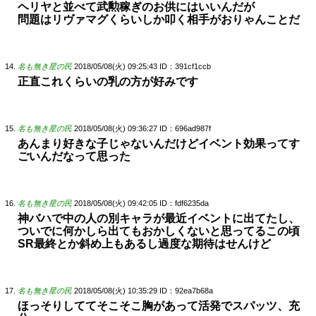
ヘリヤと並べて武勲稼ぎのお供にはいいんだが
問題はリヴァマグくらいしか叩く相手がおりゃんことだ
名も無き星の民
2018/05/08(火) 09:25:43
ID：391cf1ccb
正直これくらいの乳の方が好みです
名も無き星の民
2018/05/08(火) 09:36:27
ID：696ad987f
あんまり好きな子じゃないんだけどイベント効果ってす
ごいんだなって思った
名も無き星の民
2018/05/08(火) 09:42:05
ID：fdf6235da
神バハで中の人の別キャラが最近イベントに出てたし、
ついでに何かしら出てもおかしくないと思ってるこの頃
SR最終とか斜め上もあるし過度な期待はせんけど
名も無き星の民
2018/05/08(火) 10:35:29
ID：92ea7b68a
ほっそりしててそこそこ胸があって活発でスパッツ、充