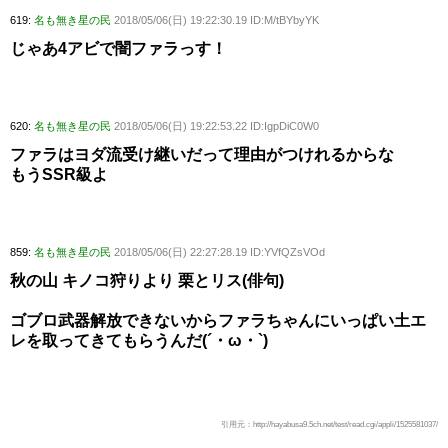
619:
名も無き星の民
2018/05/06(日) 19:22:30.19 ID:M/tBYbyYK
じゃあ4アビで闇ファラっす！
620:
名も無き星の民
2018/05/06(日) 19:22:53.22 ID:IgpDiC0W0
ファラはヨダ流受け継いだって理由がつけれるからな
もうSSR級よ
859:
名も無き星の民
2018/05/06(日) 22:27:28.19 ID:YVfQZsVOd
秋の山 キノコ狩りより 栗とリス(俳句)
ゴブロ武器解放できないからファラちゃんにいっぱい土エ
レを取ってきてもらうんだ(´・ω・`)
引用元：http://hayabusa9.5ch.net/test/read.cgi/appli/1525581037/