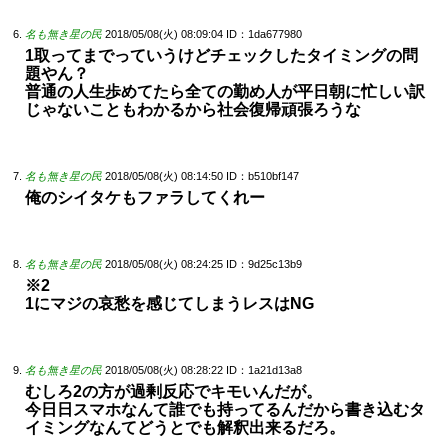
名も無き星の民
2018/05/08(火) 08:09:04
ID：1da677980
1取ってまでっていうけどチェックしたタイミングの問
題やん？
普通の人生歩めてたら全ての勤め人が平日朝に忙しい訳
じゃないこともわかるから社会復帰頑張ろうな
名も無き星の民
2018/05/08(火) 08:14:50
ID：b510bf147
俺のシイタケもファラしてくれー
名も無き星の民
2018/05/08(火) 08:24:25
ID：9d25c13b9
※2
1にマジの哀愁を感じてしまうレスはNG
名も無き星の民
2018/05/08(火) 08:28:22
ID：1a21d13a8
むしろ2の方が過剰反応でキモいんだが。
今日日スマホなんて誰でも持ってるんだから書き込むタ
イミングなんてどうとでも解釈出来るだろ。