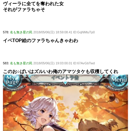
ヴィーラに全てを奪われた女
それがファラちゃそ
578:
名も無き星の民
2018/05/06(日) 18:59:08.41 ID:GqNMtuTp0
イベTOP絵のファラちゃんきゃわわ
583:
名も無き星の民
2018/05/06(日) 19:03:00.01 ID:67AvGbTwd
このお○ぱいはズルいわ俺のアマツタケも収穫してくれ