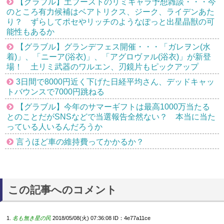
【グラブル】土ブーストのリミキャラ予想雑談・・・今
のところ有力候補はベアトリクス、ジーク、ライデンあた
り？ ずらしてポセやリッチのようなぽっと出星晶獣の可
能性もあるか
【グラブル】グランデフェス開催・・・「ガレヲン(水
着)」、「ニーア(浴衣)」、「アグロヴァル(浴衣)」が新登
場！ 土リミ武器のワルエン、刃鏡片もピックアップ
3日間で8000円近く下げた日経平均さん、デッドキャッ
トバウンスで7000円跳ねる
【グラブル】今年のサマーギフトは最高1000万当たる
とのことだがSNSなどで当選報告全然ない？ 本当に当た
っている人いるんだろうか
言うほど車の維持費ってかかるか？
この記事へのコメント
名も無き星の民
2018/05/08(火) 07:36:08
ID：4e77a11ce