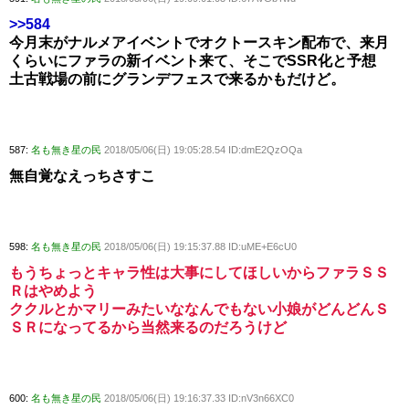
>>584
今月末がナルメアイベントでオクトースキン配布で、来月
くらいにファラの新イベント来て、そこでSSR化と予想
土古戦場の前にグランデフェスで来るかもだけど。
587:
名も無き星の民
2018/05/06(日) 19:05:28.54 ID:dmE2QzOQa
無自覚なえっちさすこ
598:
名も無き星の民
2018/05/06(日) 19:15:37.88 ID:uME+E6cU0
もうちょっとキャラ性は大事にしてほしいからファラＳＳ
Ｒはやめよう
ククルとかマリーみたいななんでもない小娘がどんどんＳ
ＳＲになってるから当然来るのだろうけど
600:
名も無き星の民
2018/05/06(日) 19:16:37.33 ID:nV3n66XC0