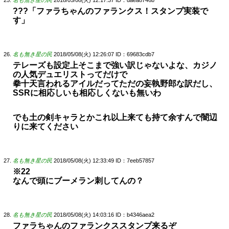
名も無き星の民
2018/05/08(火) 12:17:37
ID：daea8746b
???「ファラちゃんのファランクス！スタンプ実装で
す」
名も無き星の民
2018/05/08(火) 12:26:07
ID：69683cdb7
テレーズも設定上そこまで強い訳じゃないよな、カジノ
の人気デュエリストってだけで
拳十天言われるアイルだってただの妄執野郎な訳だし、
SSRに相応しいも相応しくないも無いわ
でも土の剣キャラとかこれ以上来ても持て余すんで闇辺
りに来てください
名も無き星の民
2018/05/08(火) 12:33:49
ID：7eeb57857
※22
なんで頭にブーメラン刺してんの？
名も無き星の民
2018/05/08(火) 14:03:16
ID：b4346aea2
ファラちゃんのファランクススタンプ来るぞ