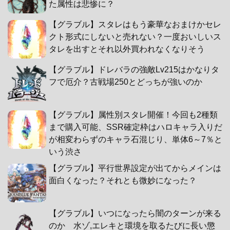
た属性は悲惨に？
【グラブル】スタレはもう豪華なおまけかセレ
クト形式にしないと売れない？一度おいしいス
タレを出すとそれ以外買われなくなりそう
【グラブル】ドレバラの強敵Lv215はかなりタ
フで厄介？古戦場250とどっちが強いのか
【グラブル】属性別スタレ開催！今回も2種類
まで購入可能、SSR確定枠はハロキャラ入りだ
が相変わらずのキャラ石混じり、単体6～7％と
いう渋さ
【グラブル】平行世界設定が出てからメインは
面白くなった？それとも微妙になった？
【グラブル】いつになったら闇のターンが来る
のか 水ゾ,エレキと環境を取るたびに長い懲