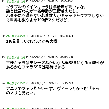
名も無き星の民
2018/05/08(火) 11:39:47
ID：9580a73a1
グラブルのメインキャラは年齢層が高いよな。
誰とは言わんが一名年齢が三桁越えだし。
ハタチにも満たない若造数人がキャッキャウフフしなが
ら世界を救うよか100倍マシだけど。
名も無き星の民
2018/05/08(火) 11:44:17
ID：96a83cb3f
1も見苦しいけど6とかも大概
名も無き星の民
2018/05/08(火) 11:50:59
ID：62d93dc9f
古株キャラはテレーズみたいな人権SSRになる可能性が
あるからファラSSRは期待できる
名も無き星の民
2018/05/08(火) 11:53:37
ID：19e15b990
アニメでファラ見たいっす。ヴィーラとからむ「るっ」
のノリも見たい。