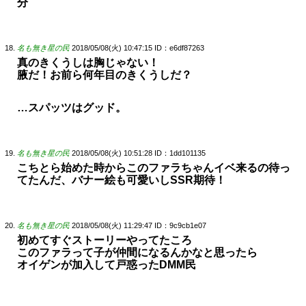
分
名も無き星の民
2018/05/08(火) 10:47:15
ID：e6df87263
真のきくうしは胸じゃない！
腋だ！お前ら何年目のきくうしだ？
…スパッツはグッド。
名も無き星の民
2018/05/08(火) 10:51:28
ID：1dd101135
こちとら始めた時からこのファラちゃんイベ来るの待っ
てたんだ、バナー絵も可愛いしSSR期待！
名も無き星の民
2018/05/08(火) 11:29:47
ID：9c9cb1e07
初めてすぐストーリーやってたころ
このファラって子が仲間になるんかなと思ったら
オイゲンが加入して戸惑ったDMM民