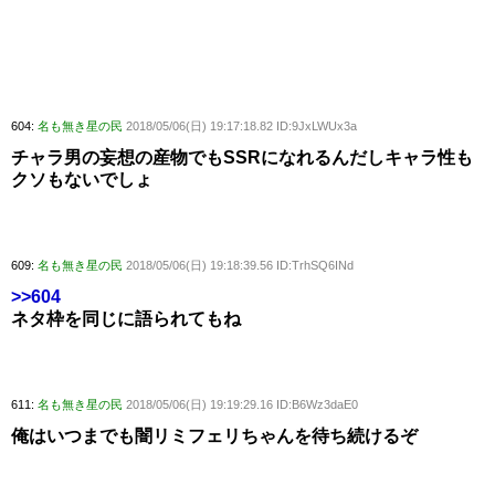
604:
名も無き星の民
2018/05/06(日) 19:17:18.82 ID:9JxLWUx3a
チャラ男の妄想の産物でもSSRになれるんだしキャラ性も
クソもないでしょ
609:
名も無き星の民
2018/05/06(日) 19:18:39.56 ID:TrhSQ6INd
>>604
ネタ枠を同じに語られてもね
611:
名も無き星の民
2018/05/06(日) 19:19:29.16 ID:B6Wz3daE0
俺はいつまでも闇リミフェリちゃんを待ち続けるぞ