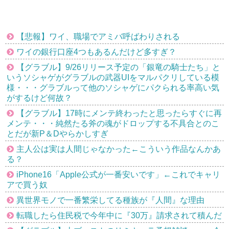
【悲報】ワイ、職場でアミバ呼ばわりされる
ワイの銀行口座4つもあるんだけど多すぎ？
【グラブル】9/26リリース予定の「銀竜の騎士たち」と
いうソシャゲがグラブルの武器UIをマルパクリしている模
様・・・グラブルって他のソシャゲにパクられる率高い気
がするけど何故？
【グラブル】17時にメンテ終わったと思ったらすぐに再
メンテ・・・純然たる斧の魂がドロップする不具合とのこ
とだが新P＆Dやらかしすぎ
主人公は実は人間じゃなかった←こういう作品なんかあ
る？
iPhone16「Apple公式が一番安いです」←これでキャリ
アで買う奴
異世界モノで一番繁栄してる種族が『人間』な理由
転職したら住民税で今年中に『30万』請求されて積んだ