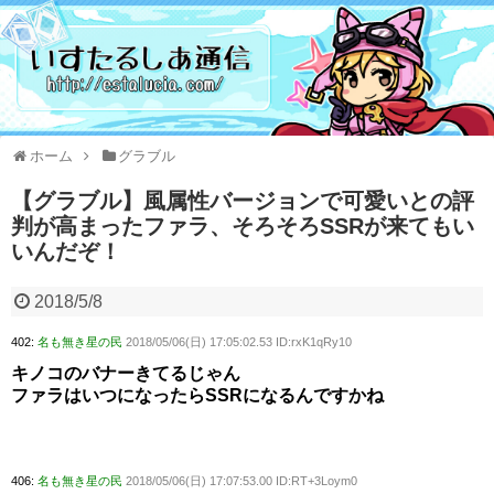
ホーム
グラブル
【グラブル】風属性バージョンで可愛いとの評
判が高まったファラ、そろそろSSRが来てもい
いんだぞ！
2018/5/8
402:
名も無き星の民
2018/05/06(日) 17:05:02.53 ID:rxK1qRy10
キノコのバナーきてるじゃん
ファラはいつになったらSSRになるんですかね
406:
名も無き星の民
2018/05/06(日) 17:07:53.00 ID:RT+3Loym0