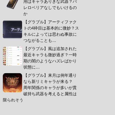
用はキャラありきな武器？バ
レロベリアなしでもいけるの
か
【グラブル】アーティファク
トの4枠目は基本的に微妙？ス
キルによっては思わぬ事故に
つながることも…
【グラブル】風は追加された
最近キャラも微妙過ぎ？一時
期の闇のようなハズレばかり
状態に…
【グラブル】来月は例年通り
なら新リミキャラが来る？
周年関係のキャラが多いが貫
破持ち武器を考えると属性は
限られそう