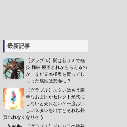
最新記事
【グラブル】闇は新リミで極
技,極破,極奥どれがもらえるの
か まだ見ぬ極奥を貰ってし
まった属性は悲惨に？
【グラブル】スタレはもう豪
華なおまけかセレクト形式に
しないと売れない？一度おい
しいスタレを出すとそれ以外
買われなくなりそう
【グラブル】ドレバラの強敵