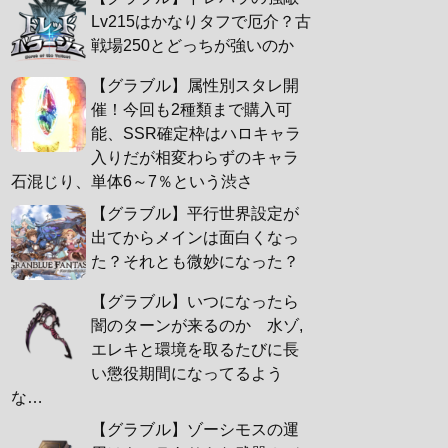
Lv215はかなりタフで厄介？古
戦場250とどっちが強いのか
【グラブル】属性別スタレ開
催！今回も2種類まで購入可
能、SSR確定枠はハロキャラ
入りだが相変わらずのキャラ
石混じり、単体6～7％という渋さ
【グラブル】平行世界設定が
出てからメインは面白くなっ
た？それとも微妙になった？
【グラブル】いつになったら
闇のターンが来るのか 水ゾ,
エレキと環境を取るたびに長
い懲役期間になってるよう
な…
【グラブル】ゾーシモスの運