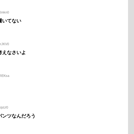
AXmkn0
履いてない
NrJKV0
考えなさいよ
dREKsa
S/pU/0
パンツなんだろう