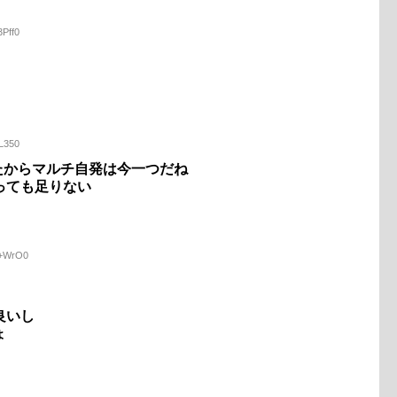
3Pff0
tL350
ったからマルチ自発は今一つだね
っても足りない
0+WrO0
良いし
ょ