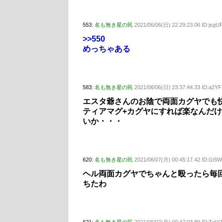
553:
名も無き星の民
2021/06/06(日) 22:29:23.06 ID:jsg
>>550
めっちゃある
583:
名も無き星の民
2021/06/06(日) 23:37:44.33 ID:a2Y
エスタ爺さんのお陰で両面カグヤでも
ティアマグ+カグヤにすれば楽なんだ
いか・・・
620:
名も無き星の民
2021/06/07(月) 00:45:17.42 ID:i1iS
ヘル両面カグヤでちゃんと殴ったら毎
ちたわ