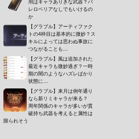
用はキャラありきな武器？バ
レロベリアなしでもいけるの
か
【グラブル】アーティファク
トの4枠目は基本的に微妙？ス
キルによっては思わぬ事故に
つながることも…
【グラブル】風は追加された
最近キャラも微妙過ぎ？一時
期の闇のようなハズレばかり
状態に…
【グラブル】来月は例年通り
なら新リミキャラが来る？
周年関係のキャラが多いが貫
破持ち武器を考えると属性は
限られそう