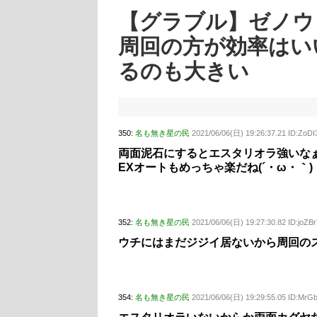
【グラブル】ゼノウ
周回の方が効率はい
るのも大きい
350:
名も無き星の民
2021/06/06(日) 19:26:37.21 ID:ZoDI
両面泥石にするとエスタリオラ強いな
EXオートもめっちゃ楽だね(´・ω・｀)
352:
名も無き星の民
2021/06/06(日) 19:27:30.82 ID:joZB
ウチにはまだジジイ居ないから周回の
354:
名も無き星の民
2021/06/06(日) 19:29:55.05 ID:MrG