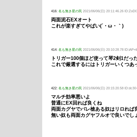
416:
名も無き星の民
2021/06/06(日) 20:11:46.26 ID:ZoDI
両面泥石EXオート
これが楽すぎてやばい(´・ω・｀)
414:
名も無き星の民
2021/06/06(日) 20:10:28.78 ID:iAP+
トリガー100個ほど使って琴2剣1だ
これで厳選するにはトリガーいくつあ
422:
名も無き星の民
2021/06/06(日) 20:15:20.58 ID:dc3
マルチ効率悪いよ
普通にEX回れば良くね
両面カグヤでバレ槍ある奴はリロれば
無い奴も両面カグヤフルオで良いでし