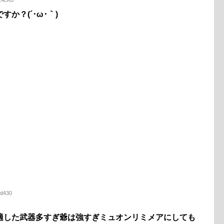
Y14cK0
か？(´･ω･｀)
sd430
適した武器多すぎ爺は強すぎミュオンリミメアにしても