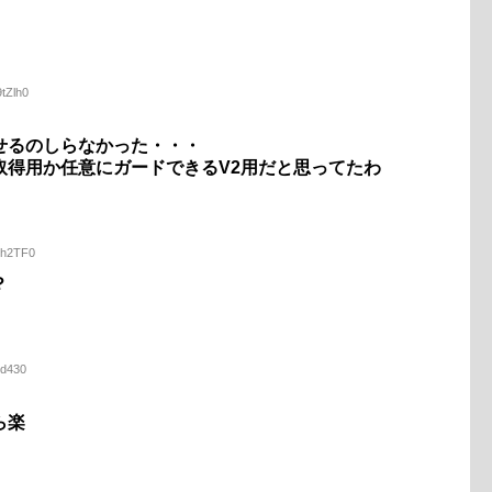
tZlh0
せるのしらなかった・・・
取得用か任意にガードできるV2用だと思ってたわ
kh2TF0
？
sd430
ら楽