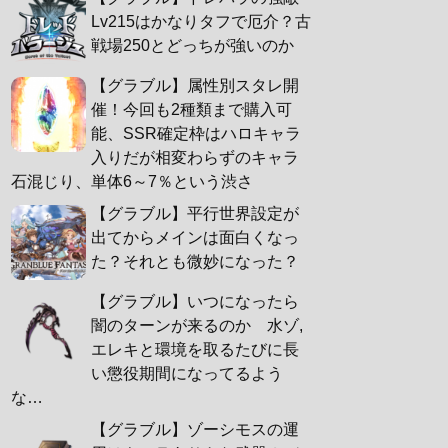
Lv215はかなりタフで厄介？古
戦場250とどっちが強いのか
【グラブル】属性別スタレ開
催！今回も2種類まで購入可
能、SSR確定枠はハロキャラ
入りだが相変わらずのキャラ
石混じり、単体6～7％という渋さ
【グラブル】平行世界設定が
出てからメインは面白くなっ
た？それとも微妙になった？
【グラブル】いつになったら
闇のターンが来るのか 水ゾ,
エレキと環境を取るたびに長
い懲役期間になってるよう
な…
【グラブル】ゾーシモスの運