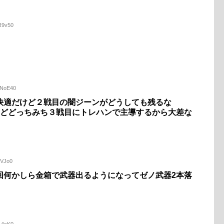
UR9v50
FNoE40
快適だけど２戦目の闇ジーンがどうしても残るな
けどどっちみち３戦目にトレハンで主導するから大差な
WVJo0
回何かしら金箱で武器出るようになってゼノ武器2本落