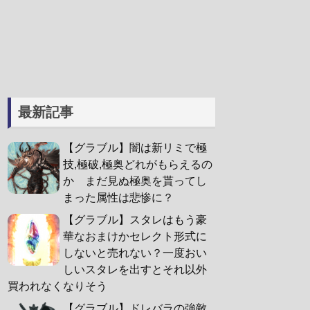
最新記事
【グラブル】闇は新リミで極
技,極破,極奥どれがもらえるの
か まだ見ぬ極奥を貰ってし
まった属性は悲惨に？
【グラブル】スタレはもう豪
華なおまけかセレクト形式に
しないと売れない？一度おい
しいスタレを出すとそれ以外
買われなくなりそう
【グラブル】ドレバラの強敵