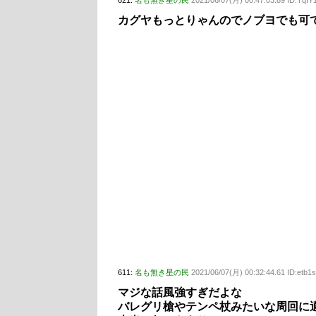
621:
名も無き星の民
2021/06/07(月) 00:47:03.89 ID:TqI
カグヤもっとりゃんのでノブヨでも可です
611:
名も無き星の民
2021/06/07(月) 00:32:44.61 ID:etb1
マジな話風強すぎだよな
バレグリ槍やテンペ杖みたいな周回に