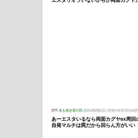
エスタリオラいないからか両面カグヤ
377:
名も無き星の民
2021/06/06(日) 19:50:19.03 ID:ke
あーエスタいるなら両面カグヤex周回
自発マルチは罠だから回らん方がいい