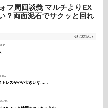
ォフ周回談義 マルチよりEX
い？両面泥石でサクッと回れ
2021/6/7
3Pff0
ぁ
rTBS0
ストレスがやや大きいな……
bGef40