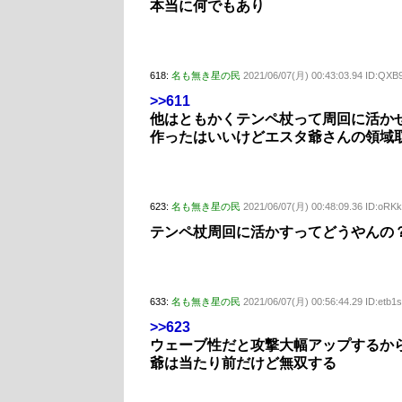
本当に何でもあり
618:
名も無き星の民
2021/06/07(月) 00:43:03.94 ID:QXB9
>>611
他はともかくテンペ杖って周回に活か
作ったはいいけどエスタ爺さんの領域
623:
名も無き星の民
2021/06/07(月) 00:48:09.36 ID:oRK
テンペ杖周回に活かすってどうやんの
633:
名も無き星の民
2021/06/07(月) 00:56:44.29 ID:etb1
>>623
ウェーブ性だと攻撃大幅アップするか
爺は当たり前だけど無双する