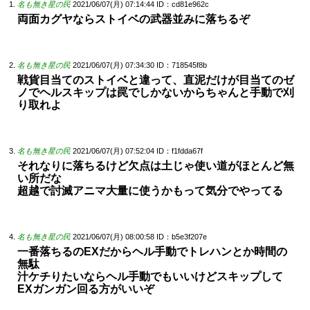
名も無き星の民
2021/06/07(月) 07:14:44
ID：cd81e962c
両面カグヤならストイベの武器並みに落ちるぞ
名も無き星の民
2021/06/07(月) 07:34:30
ID：718545f8b
戦貨目当てのストイベと違って、直泥だけが目当てのゼ
ノでヘルスキップは罠でしかないからちゃんと手動で刈
り取れよ
名も無き星の民
2021/06/07(月) 07:52:04
ID：f1fdda67f
それなりに落ちるけど欠点は土じゃ使い道がほとんど無
い所だな
超越で討滅アニマ大量に使うかもって気分でやってる
名も無き星の民
2021/06/07(月) 08:00:58
ID：b5e3f207e
一番落ちるのEXだからヘル手動でトレハンとか時間の
無駄
汁ケチりたいならヘル手動でもいいけどスキップして
EXガンガン回る方がいいぞ