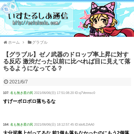
ホーム
グラブル
【グラブル】ゼノ武器のドロップ率上昇に対す
る反応 激渋だった以前に比べれば目に見えて落
ちるようになってる？
2021/6/7
107:
名も無き星の民
2021/06/06(日) 17:51:08.20 ID:q7Vennsc0
すげーボロボロ落ちるな
164:
名も無き星の民
2021/06/06(日) 18:12:57.45 ID:idofLDAA0
大分泥率上がってるな 前1個も落ちなかったのにもう2個落