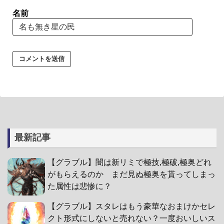
名前
最新記事
【グラブル】闇は新リミで極技,極破,極奥どれ
がもらえるのか まだ見ぬ極奥を貰ってしまっ
た属性は悲惨に？
【グラブル】スタレはもう豪華なおまけかセレ
クト形式にしないと売れない？一度おいしいス