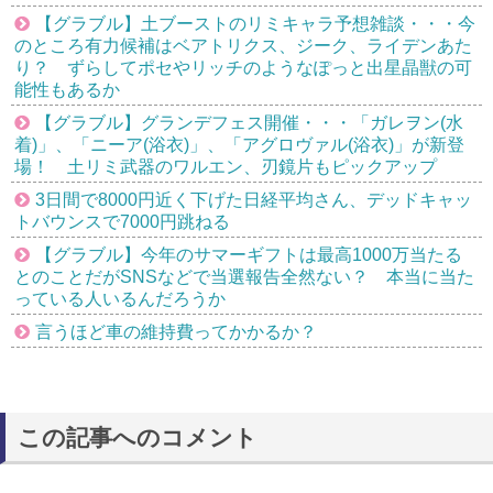
【グラブル】土ブーストのリミキャラ予想雑談・・・今
のところ有力候補はベアトリクス、ジーク、ライデンあた
り？ ずらしてポセやリッチのようなぽっと出星晶獣の可
能性もあるか
【グラブル】グランデフェス開催・・・「ガレヲン(水
着)」、「ニーア(浴衣)」、「アグロヴァル(浴衣)」が新登
場！ 土リミ武器のワルエン、刃鏡片もピックアップ
3日間で8000円近く下げた日経平均さん、デッドキャッ
トバウンスで7000円跳ねる
【グラブル】今年のサマーギフトは最高1000万当たる
とのことだがSNSなどで当選報告全然ない？ 本当に当た
っている人いるんだろうか
言うほど車の維持費ってかかるか？
この記事へのコメント