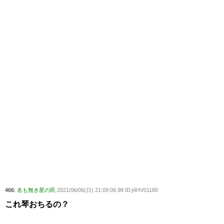
466:
名も無き星の民
2021/06/06(日) 21:09:06.98 ID:j4HV01180
これ琴おちるの？