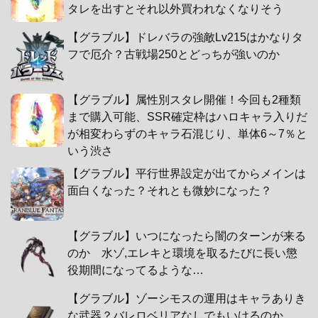
タレを出すとそれ以外買われなくなりそう
【グラブル】ドレバラの強敵Lv215はかなりタ
フで厄介？古戦場250とどっちが強いのか
【グラブル】属性別スタレ開催！今回も2種類
まで購入可能、SSR確定枠はハロキャラ入りだ
が相変わらずのキャラ石混じり、単体6～7％と
いう渋さ
【グラブル】平行世界設定が出てからメインは
面白くなった？それとも微妙になった？
【グラブル】いつになったら闇のターンが来る
のか 水ゾ,エレキと環境を取るたびに長い懲
役期間になってるような…
【グラブル】ゾーシモスの運用はキャラありき
な武器？バレロベリアなしでもいけるのか