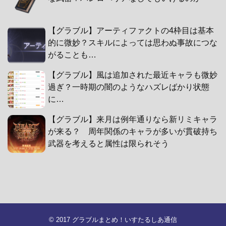
【グラブル】アーティファクトの4枠目は基本
的に微妙？スキルによっては思わぬ事故につな
がることも…
【グラブル】風は追加された最近キャラも微妙
過ぎ？一時期の闇のようなハズレばかり状態
に…
【グラブル】来月は例年通りなら新リミキャラ
が来る？ 周年関係のキャラが多いが貫破持ち
武器を考えると属性は限られそう
© 2017
グラブルまとめ！いすたるしあ通信