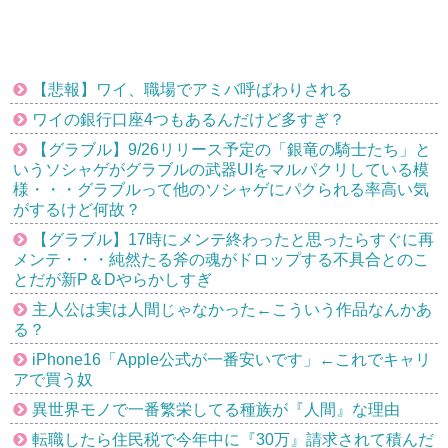
【悲報】ワイ、職場でアミバ呼ばわりされる
ワイの銀行口座4つもあるんだけど多すぎ？
【グラブル】9/26リリース予定の「銀竜の騎士たち」と
いうソシャゲがグラブルの武器UIをマルパクリしている模
様・・・グラブルって他のソシャゲにパクられる率高い気
がするけど何故？
【グラブル】17時にメンテ終わったと思ったらすぐに再
メンテ・・・純然たる斧の魂がドロップする不具合とのこ
とだが新P＆Dやらかしすぎ
主人公は実は人間じゃなかった←こういう作品なんかあ
る？
iPhone16「Apple公式が一番安いです」←これでキャリ
アで買う奴
異世界モノで一番繁栄してる種族が『人間』な理由
転職したら住民税で今年中に『30万』請求されて積んだ