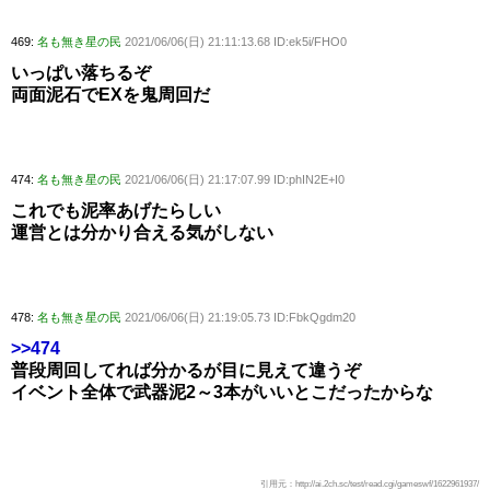
469:
名も無き星の民
2021/06/06(日) 21:11:13.68 ID:ek5i/FHO0
いっぱい落ちるぞ
両面泥石でEXを鬼周回だ
474:
名も無き星の民
2021/06/06(日) 21:17:07.99 ID:phIN2E+I0
これでも泥率あげたらしい
運営とは分かり合える気がしない
478:
名も無き星の民
2021/06/06(日) 21:19:05.73 ID:FbkQgdm20
>>474
普段周回してれば分かるが目に見えて違うぞ
イベント全体で武器泥2～3本がいいとこだったからな
引用元：http://ai.2ch.sc/test/read.cgi/gameswf/1622961937/