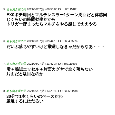
名も無き星の民
2021/06/07(月) 08:56:03
ID：d051151f2
EX0ポチ周回とマルチレスラー1ターン周回だと体感同
じくらいの時間効率だから
トリガー貯まったらマルチをやる感じでええやろ
名も無き星の民
2021/06/07(月) 09:44:18
ID：66543377a
だいぶ落ちやすいけど厳選しなきゃだからなあ・・・
名も無き星の民
2021/06/07(月) 11:47:34
ID：6cc1116ee
雫＋義賊エッセル＋片面カグヤで全く落ちない
片面だと駄目なのか
名も無き星の民
2021/06/07(月) 13:29:40
ID：5e9554d38
30分で1本くらいのペースだわ
厳選するにはだるい