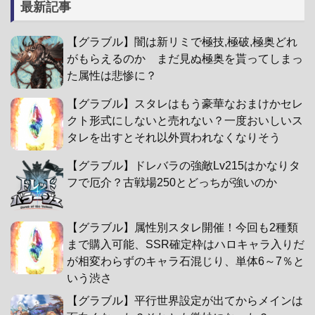
最新記事
【グラブル】闇は新リミで極技,極破,極奥どれ
がもらえるのか まだ見ぬ極奥を貰ってしまっ
た属性は悲惨に？
【グラブル】スタレはもう豪華なおまけかセレ
クト形式にしないと売れない？一度おいしいス
タレを出すとそれ以外買われなくなりそう
【グラブル】ドレバラの強敵Lv215はかなりタ
フで厄介？古戦場250とどっちが強いのか
【グラブル】属性別スタレ開催！今回も2種類
まで購入可能、SSR確定枠はハロキャラ入りだ
が相変わらずのキャラ石混じり、単体6～7％と
いう渋さ
【グラブル】平行世界設定が出てからメインは