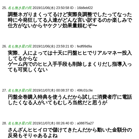
名も無き星の民
2019/11/06(水) 23:50:58
ID：16b8ebf22
調整ネガりまくってるけど実際良調整でしたってなった
時に今発狂してる人達がどんな言い訳するのか楽しみで
仕方がないからヤケクソ効果量頼むぞ〜
名も無き星の民
2019/11/06(水) 23:59:21
ID：fedf99d9a
実際、人によっては十天に円盤ヒヒでリアルマネー投入
してるからな
ゲーム内でのヒヒ入手手段も削除しまくりだし指導入っ
ても可笑しくない
名も無き星の民
2019/11/07(木) 00:08:37
ID：49fc01c9e
円盤全巻購入特典を使うんだから試しに消費者庁に電話
したくなる人がいてもむしろ当然だと思うが
名も無き星の民
2019/11/07(木) 00:26:40
ID：a08875a27
さんざんヒヒイロで儲けてきたんだから動いた金額分の
反発もそりゃあるよね