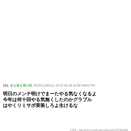
151:
名も無き星の民
2019/11/06(水) 20:37:00.08 ID:8kTAW1TX0
明日のメンテ明けでまーたやる気なくなるよ
今年は何十回やる気無くしたのかグラブル
はやくリミサポ実装しろよ生けるな
引用元：http://ai.2ch.sc/test/read.cgi/gameswf/1573024596/