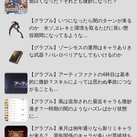
面白くなった？それとも微妙になった？
【グラブル】いつになったら闇のターンが来る
のか 水ゾ,エレキと環境を取るたびに長い懲
役期間になってるような…
【グラブル】ゾーシモスの運用はキャラありき
な武器？バレロベリアなしでもいけるのか
【グラブル】アーティファクトの4枠目は基本
的に微妙？スキルによっては思わぬ事故につな
がることも…
【グラブル】風は追加された最近キャラも微妙
過ぎ？一時期の闇のようなハズレばかり状態
に…
【グラブル】来月は例年通りなら新リミキャラ
が来る？ 周年関係のキャラが多いが貫破持ち