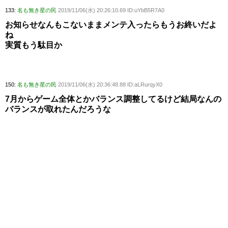
133:
名も無き星の民
2019/11/06(水) 20:26:10.69 ID:uYbB5R7A0
お知らせなんもこないままメンテ入ったらもうお終いだよ
ね
実質もう駄目か
150:
名も無き星の民
2019/11/06(水) 20:36:48.88 ID:aLRurqyX0
7月からゲーム全体とかバランス調整してるけど結局なんの
バランスが取れたんだろうな