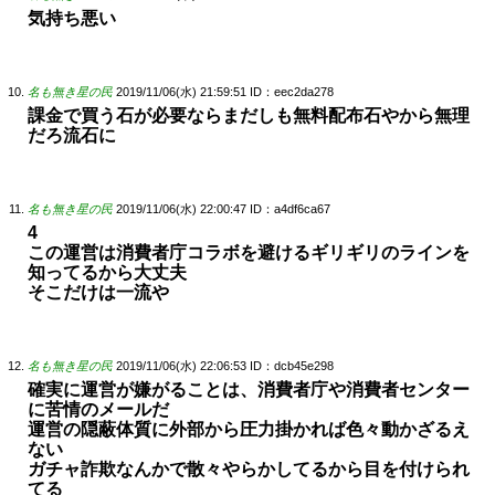
気持ち悪い
名も無き星の民
2019/11/06(水) 21:59:51
ID：eec2da278
課金で買う石が必要ならまだしも無料配布石やから無理
だろ流石に
名も無き星の民
2019/11/06(水) 22:00:47
ID：a4df6ca67
4
この運営は消費者庁コラボを避けるギリギリのラインを
知ってるから大丈夫
そこだけは一流や
名も無き星の民
2019/11/06(水) 22:06:53
ID：dcb45e298
確実に運営が嫌がることは、消費者庁や消費者センター
に苦情のメールだ
運営の隠蔽体質に外部から圧力掛かれば色々動かざるえ
ない
ガチャ詐欺なんかで散々やらかしてるから目を付けられ
てる