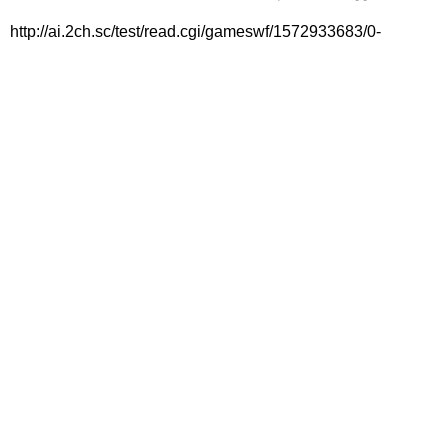
http://ai.2ch.sc/test/read.cgi/gameswf/1572933683/0-