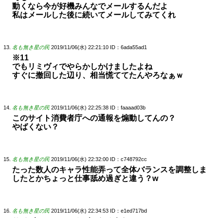
動くなら今が好機みんなでメールするんだよ
私はメールした後に続いてメールしてみてくれ
名も無き星の民
2019/11/06(水) 22:21:10
ID：6ada55ad1
※11
でもリミヴィでやらかしかけましたよね
すぐに撤回した辺り、相当慌ててたんやろなぁｗ
名も無き星の民
2019/11/06(水) 22:25:38
ID：faaaad03b
このサイト消費者庁への通報を煽動してんの？
やばくない？
名も無き星の民
2019/11/06(水) 22:32:00
ID：c748792cc
たった数人のキャラ性能弄って全体バランスを調整しま
したとかちょっと仕事舐め過ぎと違う？w
名も無き星の民
2019/11/06(水) 22:34:53
ID：e1ed717bd