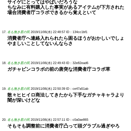
サイゲにとってはやばいだろうな
ちなみに有料購入した事実があるアイテムが下方された
場合消費者庁コラボできるから覚えといて
名も無き星の民
2019/11/06(水) 22:48:57
ID：134cc1bf1
消費者庁へ連絡入れられたら困るほうがおかしいでしょ
やましいことしてないんならさ
名も無き星の民
2019/11/06(水) 22:49:43
ID：32e82ead6
ガチャピンコラボの前の唐突な消費者庁コラボ草
名も無き星の民
2019/11/06(水) 22:50:39
ID：ce47a51ab
散々ヒヒイロ商法してきたから下手なガチャキャラより
闇が深いけどな
名も無き星の民
2019/11/06(水) 22:57:11
ID：c0a0ae865
そもそも調整前に消費者庁凸って頭グラブル過ぎやろ