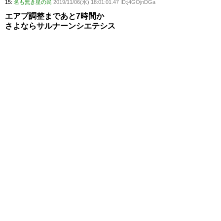
15:
名も無き星の民
2019/11/06(水) 18:01:01.47 ID:j4GOjnDGa
エアプ調整まであと7時間か
さよならサルナーンシエテシス