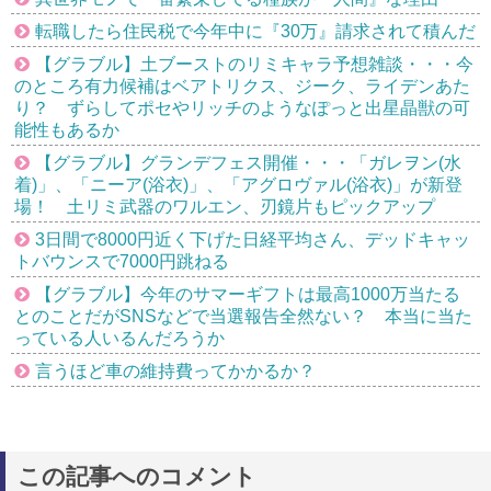
転職したら住民税で今年中に『30万』請求されて積んだ
【グラブル】土ブーストのリミキャラ予想雑談・・・今
のところ有力候補はベアトリクス、ジーク、ライデンあた
り？ ずらしてポセやリッチのようなぽっと出星晶獣の可
能性もあるか
【グラブル】グランデフェス開催・・・「ガレヲン(水
着)」、「ニーア(浴衣)」、「アグロヴァル(浴衣)」が新登
場！ 土リミ武器のワルエン、刃鏡片もピックアップ
3日間で8000円近く下げた日経平均さん、デッドキャッ
トバウンスで7000円跳ねる
【グラブル】今年のサマーギフトは最高1000万当たる
とのことだがSNSなどで当選報告全然ない？ 本当に当た
っている人いるんだろうか
言うほど車の維持費ってかかるか？
この記事へのコメント