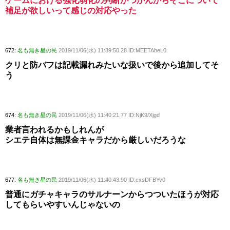
ゲームにおける強化弱化の判断がつかんからそこについて
補足が欲しいって感じの対応やった
672:
名も無き星の民
2019/11/06(水) 11:39:50.28 ID:MEETAbeL0
クリと防バフは記載漏れみたいな扱いで後から追加してそ
う
674:
名も無き星の民
2019/11/06(水) 11:40:21.77 ID:NjK9/Xjgd
業者言われるかもしれんが
シエテ自体は無課金キャラだから厳しいだろうな
677:
名も無き星の民
2019/11/06(水) 11:40:43.90 ID:cxsDFBYv0
普通にガチャキャラのサルナーンからつついたほうが対応
してもらいやすいんじゃないの