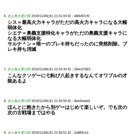
名も無き星の民
2019/11/06(水) 21:51:04
ID：db8e87cf0
シス＝最高火力キャラがただの高火力キャラになる大幅
弱体化
シエテ＝奥義支援特化キャラがただの奥義支援キャラに
なる大幅弱体化
サルナ＾ン＝唯一のブレキ持ちだったのに突然削除。ブ
レキ持ち消滅
名も無き星の民
2019/11/06(水) 21:54:34
ID：264c67663
こんなクソゲーに七転び八起きするなんてオワブルの才
能あるよ
名も無き星の民
2019/11/06(水) 21:55:58
ID：8ee0ea4d1
ほんとに飽きたから別ゲーはじめて楽しいぞ。でも次の
次の古戦場まではやる
名も無き星の民
2019/11/06(水) 21:56:51
ID：2a8ff3ce1