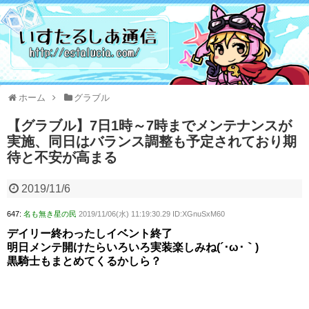
ホーム
グラブル
【グラブル】7日1時～7時までメンテナンスが
実施、同日はバランス調整も予定されており期
待と不安が高まる
2019/11/6
647:
名も無き星の民
2019/11/06(水) 11:19:30.29 ID:XGnuSxM60
デイリー終わったしイベント終了
明日メンテ開けたらいろいろ実装楽しみね(´･ω･｀)
黒騎士もまとめてくるかしら？