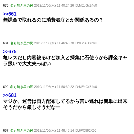
675:
名も無き星の民
2019/11/06(水) 11:40:24.26 ID:MEcGrZ4u0
>>661
無課金で取れるのに消費者庁とか関係あるの？
681:
名も無き星の民
2019/11/06(水) 11:46:46.70 ID:03eAD3JwH
>>675
亀レスだし内容被るけど加入と採集に石使うから課金キャ
ラ扱いで大丈夫っぽい
692:
名も無き星の民
2019/11/06(水) 11:50:39.22 ID:MEcGrZ4u0
>>681
マジか、運営は両方配布してるから言い逃れは簡単に出来
そうだから厳しそうだなー
687:
名も無き星の民
2019/11/06(水) 11:48:48.14 ID:6PC592X60