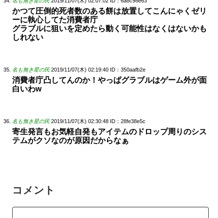
名も無き星の民
2019/11/07(木) 02:07:02
ID：6a8c98e63
かつて圧倒的死者数のある餅は放置してこんにゃくゼリ
ーに執心してた消費者庁
グラブルに狙いを定めたら動く可能性はなくはないかも
しれない
名も無き星の民
2019/11/07(木) 02:19:40
ID：350aafb2e
消費者庁凸してんのか！やっぱグラブルはゲーム外が面
白いわw
名も無き星の民
2019/11/07(木) 02:30:48
ID：28fe38e5c
寄生発言もお気軽自発もアイテムのドロップ周りのシス
テムがクソなのが原因だからなぁ
コメント