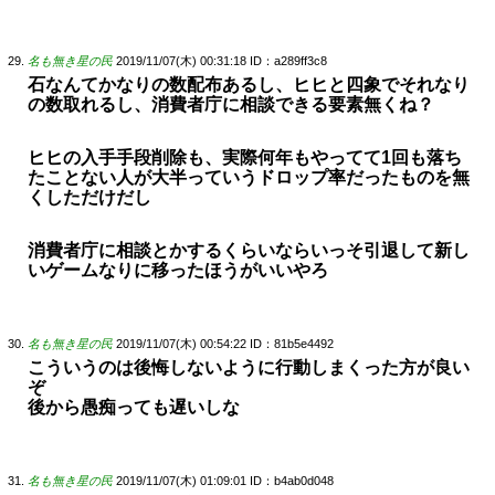
名も無き星の民
2019/11/07(木) 00:31:18
ID：a289ff3c8
石なんてかなりの数配布あるし、ヒヒと四象でそれなり
の数取れるし、消費者庁に相談できる要素無くね？
ヒヒの入手手段削除も、実際何年もやってて1回も落ち
たことない人が大半っていうドロップ率だったものを無
くしただけだし
消費者庁に相談とかするくらいならいっそ引退して新し
いゲームなりに移ったほうがいいやろ
名も無き星の民
2019/11/07(木) 00:54:22
ID：81b5e4492
こういうのは後悔しないように行動しまくった方が良い
ぞ
後から愚痴っても遅いしな
名も無き星の民
2019/11/07(木) 01:09:01
ID：b4ab0d048