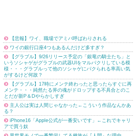
【悲報】ワイ、職場でアミバ呼ばわりされる
ワイの銀行口座4つもあるんだけど多すぎ？
【グラブル】9/26リリース予定の「銀竜の騎士たち」と
いうソシャゲがグラブルの武器UIをマルパクリしている模
様・・・グラブルって他のソシャゲにパクられる率高い気
がするけど何故？
【グラブル】17時にメンテ終わったと思ったらすぐに再
メンテ・・・純然たる斧の魂がドロップする不具合とのこ
とだが新P＆Dやらかしすぎ
主人公は実は人間じゃなかった←こういう作品なんかあ
る？
iPhone16「Apple公式が一番安いです」←これでキャリ
アで買う奴
異世界モノで一番繁栄してる種族が『人間』な理由