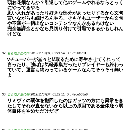
頭お花畑なんか？引退して他のゲームやれるならとっく
にやってるやろ
思い入れがあったり好きな部分があったりするから文句
言いながらも続けるんやろ、そもそもユーザーから文句
や不満が一切出ないコンテンツなんかあるわけない
完全無課金とかなら見切り付けて引退できるかもしれん
けどな
名も無き星の民
2019/11/07(木) 01:21:54
ID：7c56fea1f
vチューバーが堂々とM取るために寄生させてくれって
言ったり、強ばは気軽募集だったりプレイヤーも終わっ
ていて、運営も終わっているゲームなんてそうそう無い
よ
名も無き星の民
2019/11/07(木) 01:22:11
ID：4ece565a8
リミヴィの弱体を撤回したのはガッツの方にも異常をき
たしてそれが直せないから以上の原因である全体庇う弱
体自体をやめただけだぞ