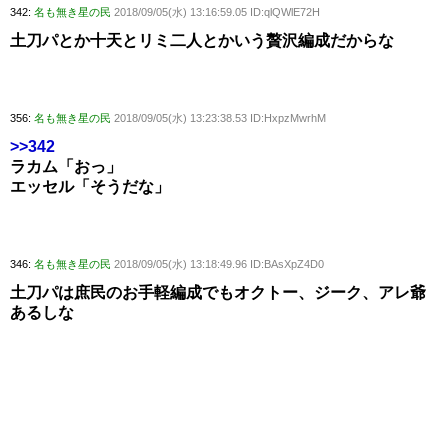
342:
名も無き星の民
2018/09/05(水) 13:16:59.05 ID:qlQWlE72H
土刀パとか十天とリミ二人とかいう贅沢編成だからな
356:
名も無き星の民
2018/09/05(水) 13:23:38.53 ID:HxpzMwrhM
>>342
ラカム「おっ」
エッセル「そうだな」
346:
名も無き星の民
2018/09/05(水) 13:18:49.96 ID:BAsXpZ4D0
土刀パは庶民のお手軽編成でもオクトー、ジーク、アレ爺
あるしな