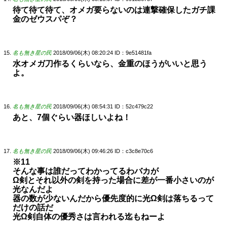
待て待て待て、オメガ要らないのは連撃確保したガチ課
金のゼウスパぞ？
名も無き星の民
2018/09/06(木) 08:20:24
ID：9e51481fa
水オメガ刀作るくらいなら、金重のほうがいいと思う
よ。
名も無き星の民
2018/09/06(木) 08:54:31
ID：52c479c22
あと、7個ぐらい器ほしいよね！
名も無き星の民
2018/09/06(木) 09:46:26
ID：c3c8e70c6
※11
そんな事は誰だってわかってるわバカが
Ω剣とそれ以外の剣を持った場合に差が一番小さいのが
光なんだよ
器の数が少ないんだから優先度的に光Ω剣は落ちるって
だけの話だ
光Ω剣自体の優秀さは言われる迄もねーよ