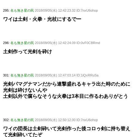
295:
名も無き星の民
2018/09/05(水) 12:42:23.32 ID:7nxU6ohop
ワイは土剣・火拳・光杖にするでー
296:
名も無き星の民
2018/09/05(水) 12:42:24.09 ID:0vF0CBRmd
土剣作って光剣を砕け
301:
名も無き星の民
2018/09/05(水) 12:47:03.14 ID:1iQxRRuSa
光剣パマグナマンだから連撃盛れるキャラ出た時のために
光剣は砕けないんや
土剣以外で腐らなそうな火拳は3本目に作るわありがとう
302:
名も無き星の民
2018/09/05(水) 12:50:12.00 ID:7nxU6ohop
ワイの団長は土剣砕いて光剣作った後コロゥ剣に持ち替え
て光剣砕いてたぞ