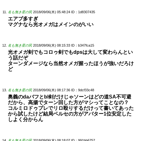
名も無き星の民
2018/09/06(木) 05:48:24
ID：1d8307435
エアプ多すぎ
マグナなら光オメガはメインのがいい
名も無き星の民
2018/09/06(木) 08:15:33
ID：b347fca15
光オメガ剣でもコロゥ剣でもdpsは大して変わらんとい
う話だぞ
ターンダメージなら当然オメガ握ったほうが強いだろけ
ど
名も無き星の民
2018/09/06(木) 08:17:36
ID：9dcf33c48
奥義のdaバフとbl剣だけじゃソーンはどの道SA不可避
だから、高揚でターン回した方がマシってことなの？
コルミロドゥプレでリロ殴りするだけって書いてあった
から試したけど結局ベルセの方がアバター1位安定した
しよく分からん
名も無き星の民
2018/09/06(木) 08:18:07
ID：991bb6757