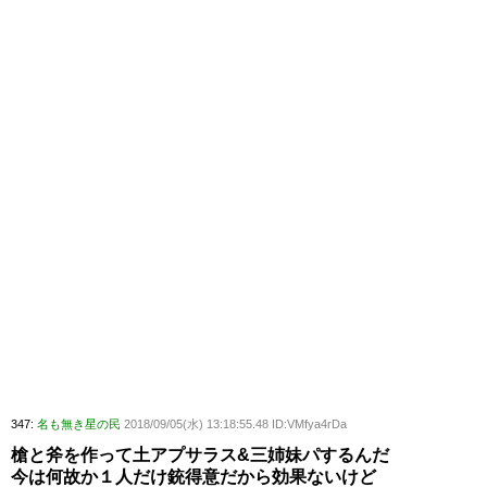
347:
名も無き星の民
2018/09/05(水) 13:18:55.48 ID:VMfya4rDa
槍と斧を作って土アプサラス&三姉妹パするんだ
今は何故か１人だけ銃得意だから効果ないけど