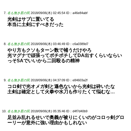
名も無き星の民
2018/09/06(木) 02:45:54
ID：a46e84abf
光剣はサブに置いてる
本当に土剣にすべきだった
名も無き星の民
2018/09/06(木) 03:46:49
ID：c6a0389d7
やり方もクソもターン数で補うだけやろ
光マグナで頑張ってポチポチしてDA出すくらいならい
っそSAでいいから二回殴るの精神
名も無き星の民
2018/09/06(木) 04:37:09
ID：e84603a2f
コロ剣で光オメガ剣と遜色ないから光剣は砕いたな
土剣は確定として火拳や水刀も作りたくて悩むな…
名も無き星の民
2018/09/06(木) 05:35:46
ID：d4f7d40b9
足並み乱れるせいで奥義が被りにくいのがコロゥ剣グロ
ーリーが意外に強い理由かもしれない