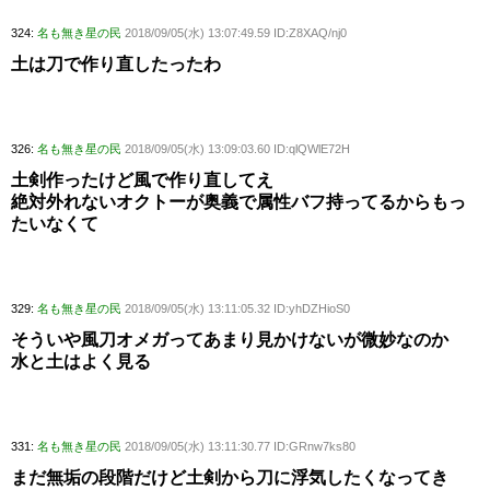
324:
名も無き星の民
2018/09/05(水) 13:07:49.59 ID:Z8XAQ/nj0
土は刀で作り直したったわ
326:
名も無き星の民
2018/09/05(水) 13:09:03.60 ID:qlQWlE72H
土剣作ったけど風で作り直してえ
絶対外れないオクトーが奥義で属性バフ持ってるからもっ
たいなくて
329:
名も無き星の民
2018/09/05(水) 13:11:05.32 ID:yhDZHioS0
そういや風刀オメガってあまり見かけないが微妙なのか
水と土はよく見る
331:
名も無き星の民
2018/09/05(水) 13:11:30.77 ID:GRnw7ks80
まだ無垢の段階だけど土剣から刀に浮気したくなってき