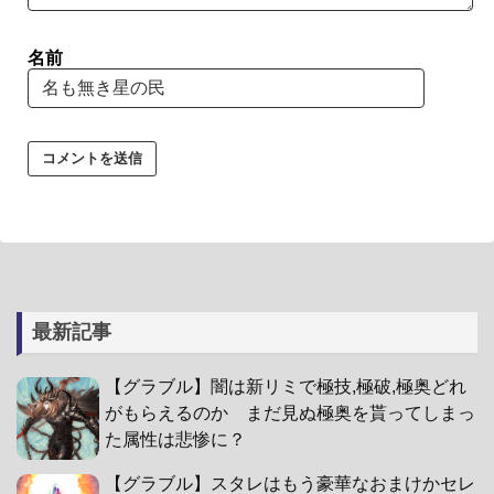
名前
最新記事
【グラブル】闇は新リミで極技,極破,極奥どれ
がもらえるのか まだ見ぬ極奥を貰ってしまっ
た属性は悲惨に？
【グラブル】スタレはもう豪華なおまけかセレ