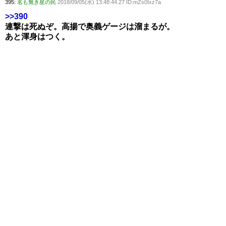
395:
名も無き星の民
2018/09/05(水) 13:48:44.27 ID:mZs0Ixz7a
>>390
連撃は死ぬぞ。高揚で奥義ゲージは溜まるが。
あと渾身はつく。