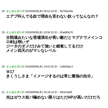
名も無き星の民
2018/09/06(木) 09:51:18
ID：5b790a49a
エアプ叫んでる奴で理由も言わない奴ってなんなの？
名も無き星の民
2018/09/06(木) 10:56:15
ID：82ad95b70
古戦場みたいな登場演出が長い敵だとマグナでメインコ
ロ剣は弱いぞ
ジータのダメだけみて強いと錯覚してるだけ
メイン四天のがマシなレベル
名も無き星の民
2018/09/06(木) 14:01:52
ID：1e8b36ac3
※17
きくうしさま「イメージするのは常に最強の自分」
名も無き星の民
2018/09/06(木) 16:18:16
ID：f363c0a98
光はゼウス杖パ極めない限りはただHPが高いだけだろ