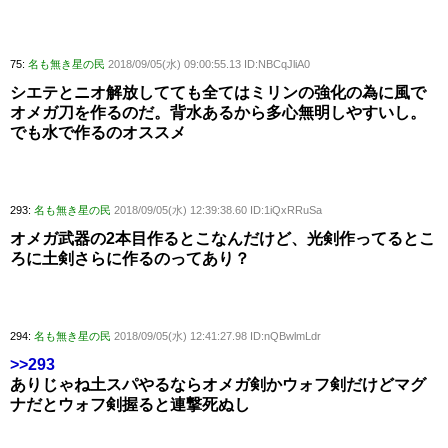
75:
名も無き星の民
2018/09/05(水) 09:00:55.13 ID:NBCqJliA0
シエテとニオ解放してても全てはミリンの強化の為に風で
オメガ刀を作るのだ。背水あるから多心無明しやすいし。
でも水で作るのオススメ
293:
名も無き星の民
2018/09/05(水) 12:39:38.60 ID:1iQxRRuSa
オメガ武器の2本目作るとこなんだけど、光剣作ってるとこ
ろに土剣さらに作るのってあり？
294:
名も無き星の民
2018/09/05(水) 12:41:27.98 ID:nQBwlmLdr
>>293
ありじゃね土スパやるならオメガ剣かウォフ剣だけどマグ
ナだとウォフ剣握ると連撃死ぬし