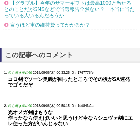
【グラブル】今年のサマーギフトは最高1000万当たる
とのことだがSNSなどで当選報告全然ない？ 本当に当た
っている人いるんだろうか
言うほど車の維持費ってかかるか？
この記事へのコメント
名も無き星の民
2018/09/06(木) 00:33:25
ID：1767778fe
コロ剣でソーン奥義が回ったところでその後がSA連発
でゴミだぞ
名も無き星の民
2018/09/06(木) 00:50:15
ID：1dd84fa2a
光オメガ剣はもうな
作ったなら使えばいいと思うけど今ならシュヴァ剣にエ
レ使った方がいんじゃない