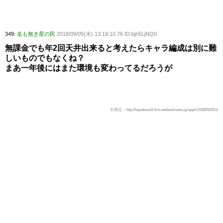
349:
名も無き星の民
2018/09/05(水) 13:19:10.76 ID:lqh5LjNQ0
無課金でも年2回天井出来ると考えたらキャラ編成は別に難
しいものでもなくね？
まあ一年後にはまた環境も変わってるだろうが
引用元：http://hayabusa9.5ch.net/test/read.cgi/appli/1536092051/