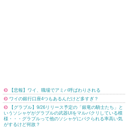
【悲報】ワイ、職場でアミバ呼ばわりされる
ワイの銀行口座4つもあるんだけど多すぎ？
【グラブル】9/26リリース予定の「銀竜の騎士たち」と
いうソシャゲがグラブルの武器UIをマルパクリしている模
様・・・グラブルって他のソシャゲにパクられる率高い気
がするけど何故？