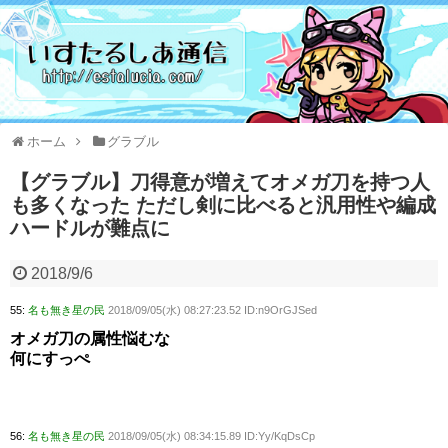
ホーム
グラブル
【グラブル】刀得意が増えてオメガ刀を持つ人
も多くなった ただし剣に比べると汎用性や編成
ハードルが難点に
2018/9/6
55:
名も無き星の民
2018/09/05(水) 08:27:23.52 ID:n9OrGJSed
オメガ刀の属性悩むな
何にすっぺ
56:
名も無き星の民
2018/09/05(水) 08:34:15.89 ID:Yy/KqDsCp