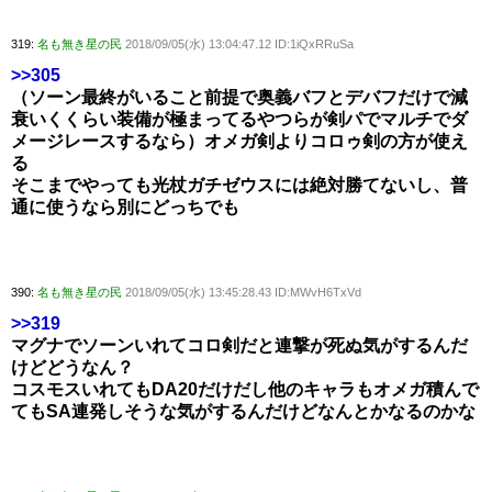
319:
名も無き星の民
2018/09/05(水) 13:04:47.12 ID:1iQxRRuSa
>>305
（ソーン最終がいること前提で奥義バフとデバフだけで減
衰いくくらい装備が極まってるやつらが剣パでマルチでダ
メージレースするなら）オメガ剣よりコロゥ剣の方が使え
る
そこまでやっても光杖ガチゼウスには絶対勝てないし、普
通に使うなら別にどっちでも
390:
名も無き星の民
2018/09/05(水) 13:45:28.43 ID:MWvH6TxVd
>>319
マグナでソーンいれてコロ剣だと連撃が死ぬ気がするんだ
けどどうなん？
コスモスいれてもDA20だけだし他のキャラもオメガ積んで
てもSA連発しそうな気がするんだけどなんとかなるのかな