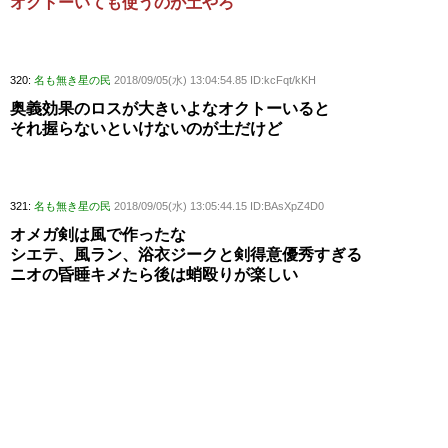
オクトーいても使うのが土やろ
320:
名も無き星の民
2018/09/05(水) 13:04:54.85 ID:kcFqt/kKH
奥義効果のロスが大きいよなオクトーいると
それ握らないといけないのが土だけど
321:
名も無き星の民
2018/09/05(水) 13:05:44.15 ID:BAsXpZ4D0
オメガ剣は風で作ったな
シエテ、風ラン、浴衣ジークと剣得意優秀すぎる
ニオの昏睡キメたら後は蛸殴りが楽しい