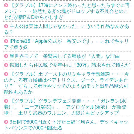
【グラブル】17時にメンテ終わったと思ったらすぐに再
メンテ・・・純然たる斧の魂がドロップする不具合とのこ
とだが新P＆Dやらかしすぎ
主人公は実は人間じゃなかった←こういう作品なんかあ
る？
iPhone16「Apple公式が一番安いです」←これでキャリ
アで買う奴
異世界モノで一番繁栄してる種族が『人間』な理由
転職したら住民税で今年中に『30万』請求されて積んだ
【グラブル】土ブーストのリミキャラ予想雑談・・・今
のところ有力候補はベアトリクス、ジーク、ライデンあた
り？ ずらしてポセやリッチのようなぽっと出星晶獣の可
能性もあるか
【グラブル】グランデフェス開催・・・「ガレヲン(水
着)」、「ニーア(浴衣)」、「アグロヴァル(浴衣)」が新登
場！ 土リミ武器のワルエン、刃鏡片もピックアップ
3日間で8000円近く下げた日経平均さん、デッドキャッ
トバウンスで7000円跳ねる