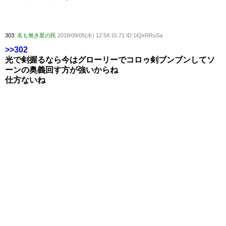
303:
名も無き星の民
2018/09/05(水) 12:54:15.71 ID:1iQxRRuSa
>>302
光で剣握るなら今はグローリーでコロゥ剣ブンブンしてソ
ーンの奥義回す方が強いからね
仕方ないね