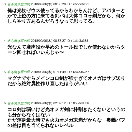
名も無き星の民
2018/09/06(木) 00:55:20
ID：ebbce6e21
俺は光杖ゼウス使ってるからわからんけど、アバターと
かで上位の方に来てる剣パは大体コロゥ剣だから、何か
しらやり方あるんだろうなって思ってる。
名も無き星の民
2018/09/06(木) 00:57:27
ID：1daf3a153
光なんて麻痺役か早めのトール役でしか使わないからタ
ーン回せればいいんじゃ〜
名も無き星の民
2018/09/06(木) 01:11:49
ID：687c362e7
マグナですらメインコロ剣が強すぎてオメガはサブ送り
だから絶対属性作り直したほうがいい
名も無き星の民
2018/09/06(木) 02:02:12
ID：055ded836
コロ剣は弱いけど光オメガ剣に枠割きたくないというの
も分からなくはない
ただ渾身最大時でも火力オメガ未満だからな 奥義バフ
の差は目も当てられないレベル