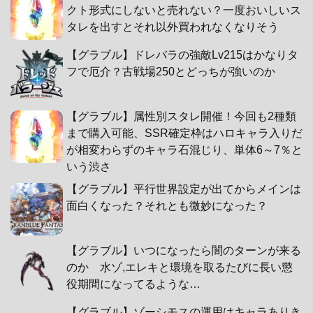
クト形式にしないと売れない？一度おいしいス
タレを出すとそれ以外買われなくなりそう
【グラブル】ドレバラの強敵Lv215はかなりタ
フで厄介？古戦場250とどっちが強いのか
【グラブル】属性別スタレ開催！今回も2種類
まで購入可能、SSR確定枠はハロキャラ入りだ
が相変わらずのキャラ石混じり、単体6～7％と
いう渋さ
【グラブル】平行世界設定が出てからメインは
面白くなった？それとも微妙になった？
【グラブル】いつになったら闇のターンが来る
のか 水ゾ,エレキと環境を取るたびに長い懲
役期間になってるような…
【グラブル】ゾーシモスの運用はキャラありき