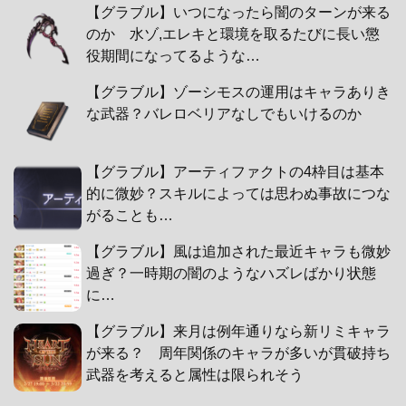
【グラブル】いつになったら闇のターンが来る
のか 水ゾ,エレキと環境を取るたびに長い懲
役期間になってるような…
【グラブル】ゾーシモスの運用はキャラありき
な武器？バレロベリアなしでもいけるのか
【グラブル】アーティファクトの4枠目は基本
的に微妙？スキルによっては思わぬ事故につな
がることも…
【グラブル】風は追加された最近キャラも微妙
過ぎ？一時期の闇のようなハズレばかり状態
に…
【グラブル】来月は例年通りなら新リミキャラ
が来る？ 周年関係のキャラが多いが貫破持ち
武器を考えると属性は限られそう