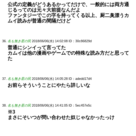
公式の定義がどうあるかってだけで、一般的には両方通
じるってのは元々大前提なんだよ
ファンタジーでこの字を持ってくる以上、厨二臭漂うカ
ムイ読みが普通の間隔だけど
名も無き星の民
2018/06/06(水) 14:02:08
ID：30c86829d
普通にシンイって言ってた
カムイは他の漫画やゲームでの特殊な読み方だと思って
た
名も無き星の民
2018/06/06(水) 14:05:28
ID：adedd17d4
お前らそういうことにやたら詳しいな
名も無き星の民
2018/06/06(水) 14:41:05
ID：5ec457e5c
※3
まさにそいつが問い合わせた奴じゃなかったっけ