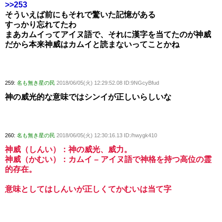
>>253
そういえば前にもそれで驚いた記憶がある
すっかり忘れてたわ
まあカムイってアイヌ語で、それに漢字を当てたのが神威
だから本来神威はカムイと読まないってことかね
259:
名も無き星の民
2018/06/05(火) 12:29:52.08 ID:9NGcyBfud
神の威光的な意味ではシンイが正しいらしいな
260:
名も無き星の民
2018/06/05(火) 12:30:16.13 ID:/hwygk410
神威（しんい）：神の威光、威力。
神威（かむい）：カムイ – アイヌ語で神格を持つ高位の霊
的存在。
意味としてはしんいが正しくてかむいは当て字