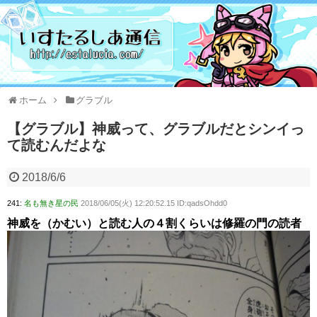
ホーム
グラブル
【グラブル】神威って、グラブルだとシンイっ
て読むんだよな
2018/6/6
241:
名も無き星の民
2018/06/05(火) 12:20:52.15 ID:qadsOhdd0
神威を（かむい）と読む人の４割くらいは修羅の門の読者