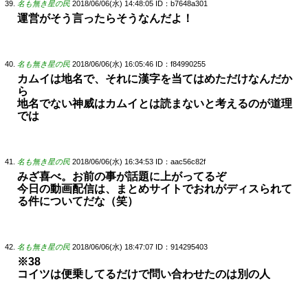
名も無き星の民
2018/06/06(水) 14:48:05
ID：b7648a301
運営がそう言ったらそうなんだよ！
名も無き星の民
2018/06/06(水) 16:05:46
ID：f84990255
カムイは地名で、それに漢字を当てはめただけなんだか
ら
地名でない神威はカムイとは読まないと考えるのが道理
では
名も無き星の民
2018/06/06(水) 16:34:53
ID：aac56c82f
みざ喜べ。お前の事が話題に上がってるぞ
今日の動画配信は、まとめサイトでおれがディスられて
る件についてだな（笑）
名も無き星の民
2018/06/06(水) 18:47:07
ID：914295403
※38
コイツは便乗してるだけで問い合わせたのは別の人