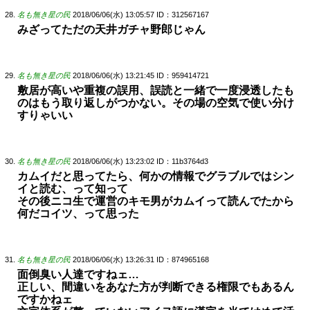
名も無き星の民
2018/06/06(水) 13:05:57
ID：312567167
みざってただの天井ガチャ野郎じゃん
名も無き星の民
2018/06/06(水) 13:21:45
ID：959414721
敷居が高いや重複の誤用、誤読と一緒で一度浸透したも
のはもう取り返しがつかない。その場の空気で使い分け
すりゃいい
名も無き星の民
2018/06/06(水) 13:23:02
ID：11b3764d3
カムイだと思ってたら、何かの情報でグラブルではシン
イと読む、って知って
その後ニコ生で運営のキモ男がカムイって読んでたから
何だコイツ、って思った
名も無き星の民
2018/06/06(水) 13:26:31
ID：874965168
面倒臭い人達ですねェ…
正しい、間違いをあなた方が判断できる権限でもあるん
ですかねェ