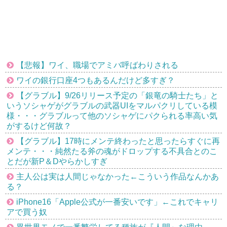
【悲報】ワイ、職場でアミバ呼ばわりされる
ワイの銀行口座4つもあるんだけど多すぎ？
【グラブル】9/26リリース予定の「銀竜の騎士たち」と
いうソシャゲがグラブルの武器UIをマルパクリしている模
様・・・グラブルって他のソシャゲにパクられる率高い気
がするけど何故？
【グラブル】17時にメンテ終わったと思ったらすぐに再
メンテ・・・純然たる斧の魂がドロップする不具合とのこ
とだが新P＆Dやらかしすぎ
主人公は実は人間じゃなかった←こういう作品なんかあ
る？
iPhone16「Apple公式が一番安いです」←これでキャリ
アで買う奴