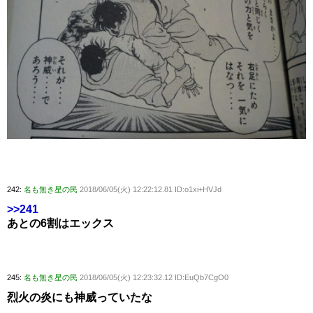
242:
名も無き星の民
2018/06/05(火) 12:22:12.81 ID:o1xi+HVJd
>>241
あとの6割はエックス
245:
名も無き星の民
2018/06/05(火) 12:23:32.12 ID:EuQb7CgO0
烈火の炎にも神威っていたな