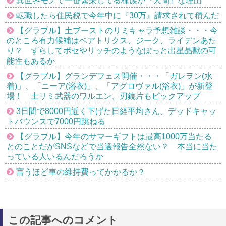
異世界モノで一番繁栄してる種族が『人間』な理由
転職したら住民税で今年中に『30万』請求されて積んだ
【グラブル】土ブーストのリミキャラ予想雑談・・・今
のところ有力候補はベアトリクス、ジーク、ライデンあた
り？ ずらしてポセやリッチのようなぽっと出星晶獣の可
能性もあるか
【グラブル】グランデフェス開催・・・「ガレヲン(水
着)」、「ニーア(浴衣)」、「アグロヴァル(浴衣)」が新登
場！ 土リミ武器のワルエン、刃鏡片もピックアップ
3日間で8000円近く下げた日経平均さん、デッドキャッ
トバウンスで7000円跳ねる
【グラブル】今年のサマーギフトは最高1000万当たる
とのことだがSNSなどで当選報告全然ない？ 本当に当た
っている人いるんだろうか
言うほど車の維持費ってかかるか？
この記事へのコメント