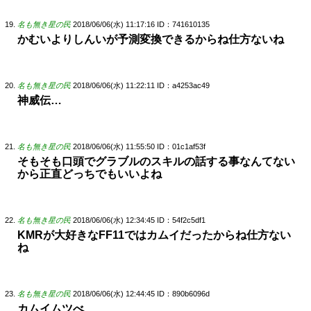
名も無き星の民
2018/06/06(水) 11:17:16
ID：741610135
かむいよりしんいが予測変換できるからね仕方ないね
名も無き星の民
2018/06/06(水) 11:22:11
ID：a4253ac49
神威伝…
名も無き星の民
2018/06/06(水) 11:55:50
ID：01c1af53f
そもそも口頭でグラブルのスキルの話する事なんてない
から正直どっちでもいいよね
名も無き星の民
2018/06/06(水) 12:34:45
ID：54f2c5df1
KMRが大好きなFF11ではカムイだったからね仕方ない
ね
名も無き星の民
2018/06/06(水) 12:44:45
ID：890b6096d
カムイムツべ