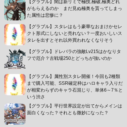
【グラブル】闇は新リミで極技,極破,極奥どれ
がもらえるのか まだ見ぬ極奥を貰ってしまっ
た属性は悲惨に？
【グラブル】スタレはもう豪華なおまけかセレ
クト形式にしないと売れない？一度おいしいス
タレを出すとそれ以外買われなくなりそう
【グラブル】ドレバラの強敵Lv215はかなりタ
フで厄介？古戦場250とどっちが強いのか
【グラブル】属性別スタレ開催！今回も2種類
まで購入可能、SSR確定枠はハロキャラ入りだ
が相変わらずのキャラ石混じり、単体6～7％と
いう渋さ
【グラブル】平行世界設定が出てからメインは
面白くなった？それとも微妙になった？