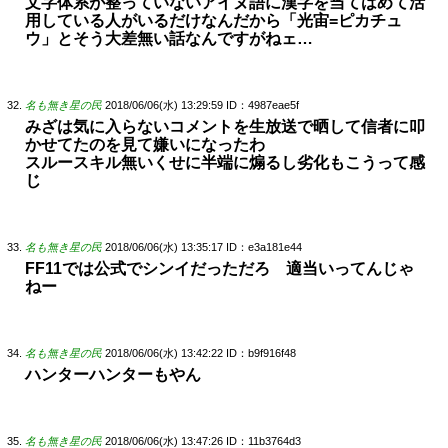
文字体系が整っていないアイヌ語に漢字を当てはめて活
用している人がいるだけなんだから「光宙=ピカチュ
ウ」とそう大差無い話なんですがねェ…
名も無き星の民
2018/06/06(水) 13:29:59
ID：4987eae5f
みざは気に入らないコメントを生放送で晒して信者に叩
かせてたのを見て嫌いになったわ
スルースキル無いくせに半端に煽るし劣化もこうって感
じ
名も無き星の民
2018/06/06(水) 13:35:17
ID：e3a181e44
FF11では公式でシンイだっただろ 適当いってんじゃ
ねー
名も無き星の民
2018/06/06(水) 13:42:22
ID：b9f916f48
ハンターハンターもやん
名も無き星の民
2018/06/06(水) 13:47:26
ID：11b3764d3