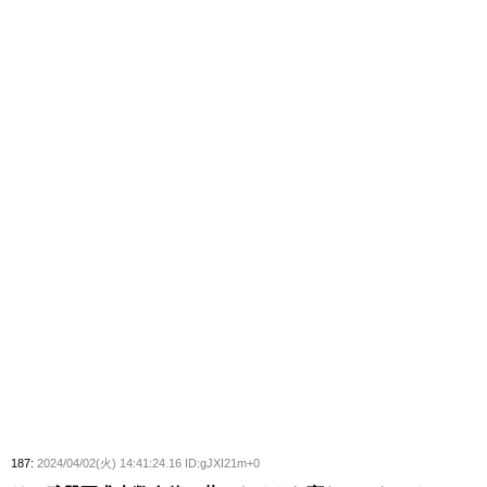
187:
2024/04/02(火) 14:41:24.16 ID:gJXI21m+0