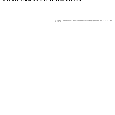
引用元：https://rio2016.5ch.net/test/read.cgi/gameswf/1712029916/