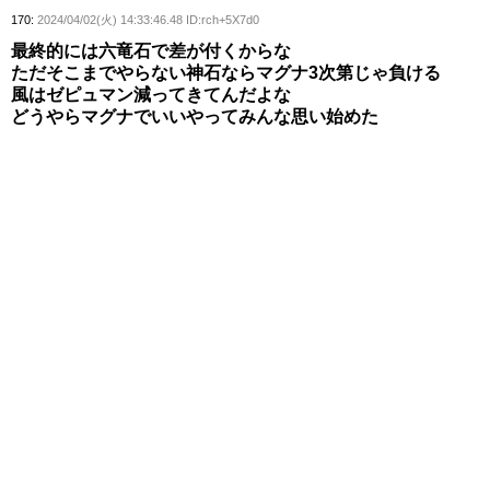
170:
2024/04/02(火) 14:33:46.48 ID:rch+5X7d0
最終的には六竜石で差が付くからな
ただそこまでやらない神石ならマグナ3次第じゃ負ける
風はゼピュマン減ってきてんだよな
どうやらマグナでいいやってみんな思い始めた