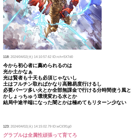
118:
2024/04/02(火) 14:10:57.62 ID:rch+5X7d0
今から初心者に薦められるのは
光か土かなぁ
光は賢者も十天も必須じゃないし
土はフルチン取ればかなり高難易度行けるし
必要パーツ多い火とか全部無課金で行ける分時間使う風と
かしょっちゅう環境変わる水とか
結局中途半端になった闇とかは極めてもリターン少ない
123:
2024/04/02(火) 14:15:02.79 ID:wCl/3f1g0
グラブルは全属性頑張って育てろ