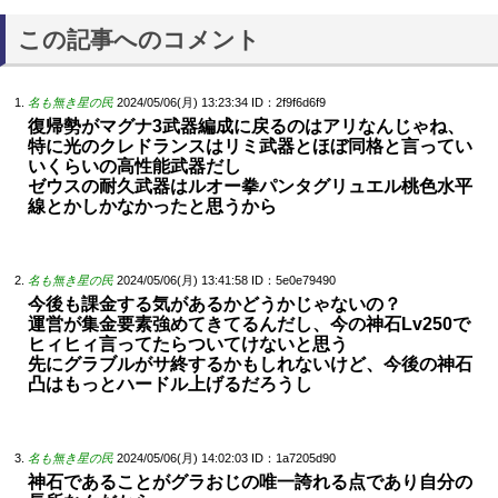
この記事へのコメント
名も無き星の民
2024/05/06(月) 13:23:34
ID：2f9f6d6f9
復帰勢がマグナ3武器編成に戻るのはアリなんじゃね、
特に光のクレドランスはリミ武器とほぼ同格と言ってい
いくらいの高性能武器だし
ゼウスの耐久武器はルオー拳パンタグリュエル桃色水平
線とかしかなかったと思うから
名も無き星の民
2024/05/06(月) 13:41:58
ID：5e0e79490
今後も課金する気があるかどうかじゃないの？
運営が集金要素強めてきてるんだし、今の神石Lv250で
ヒィヒィ言ってたらついてけないと思う
先にグラブルがサ終するかもしれないけど、今後の神石
凸はもっとハードル上げるだろうし
名も無き星の民
2024/05/06(月) 14:02:03
ID：1a7205d90
神石であることがグラおじの唯一誇れる点であり自分の