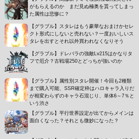
がもらえるのか まだ見ぬ極奥を貰ってしまっ
た属性は悲惨に？
【グラブル】スタレはもう豪華なおまけかセレ
クト形式にしないと売れない？一度おいしいス
タレを出すとそれ以外買われなくなりそう
【グラブル】ドレバラの強敵Lv215はかなりタ
フで厄介？古戦場250とどっちが強いのか
【グラブル】属性別スタレ開催！今回も2種類
まで購入可能、SSR確定枠はハロキャラ入りだ
が相変わらずのキャラ石混じり、単体6～7％と
いう渋さ
【グラブル】平行世界設定が出てからメインは
面白くなった？それとも微妙になった？