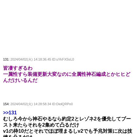
131:
2024/04/02(火) 14:18:36.45 ID:uYkFXSsL0
皆凄すぎるわ
一属性すら装備更新大変なのに全属性神石編成とかヒヒど
んだけいるんだ
154:
2024/04/02(火) 14:28:58.34 ID:DiolQRPo0
>>131
むしろ今から神石やるなら約定2とレゾネ2を優先してブー
スト来たらそれを2集めて凸るだけ
v1の枠10だとそれでほぼ埋まるしv2でも予兆対策に次は技