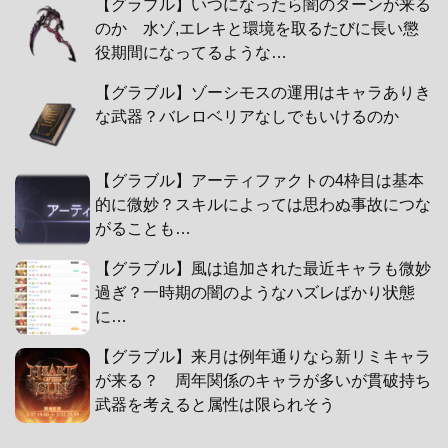
【グラブル】いつになったら闇のターンが来る
のか 水ゾ,エレキと環境を取るたびに長い懲
役期間になってるような…
【グラブル】ゾーシモスの運用はキャラありき
な武器？バレロベリアなしでもいけるのか
【グラブル】アーティファクトの4枠目は基本
的に微妙？スキルによっては思わぬ事故につな
がることも…
【グラブル】風は追加された最近キャラも微妙
過ぎ？一時期の闇のようなハズレばかり状態
に…
【グラブル】来月は例年通りなら新リミキャラ
が来る？ 周年関係のキャラが多いが貫破持ち
武器を考えると属性は限られそう