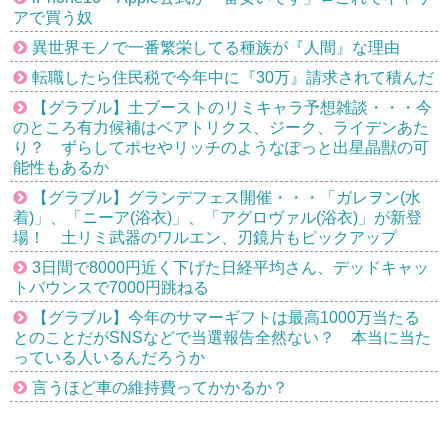
アで買う奴
異世界モノで一番繁栄してる種族が『人間』な理由
転職したら住民税で今年中に『30万』請求されて積んだ
【グラブル】土ブーストのリミキャラ予想雑談・・・今
のところ有力候補はベアトリクス、ジーク、ライデンあた
り？ ずらしてポセやリッチのようなぽっと出星晶獣の可
能性もあるか
【グラブル】グランデフェス開催・・・「ガレヲン(水
着)」、「ニーア(浴衣)」、「アグロヴァル(浴衣)」が新登
場！ 土リミ武器のワルエン、刃鏡片もピックアップ
3日間で8000円近く下げた日経平均さん、デッドキャッ
トバウンスで7000円跳ねる
【グラブル】今年のサマーギフトは最高1000万当たる
とのことだがSNSなどで当選報告全然ない？ 本当に当た
っている人いるんだろうか
言うほど車の維持費ってかかるか？