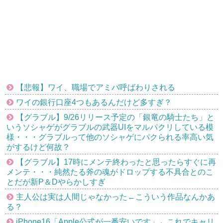
【悲報】ワイ、職場でアミバ呼ばわりされる
ワイの銀行口座4つもあるんだけど多すぎ？
【グラブル】9/26リリース予定の「銀竜の騎士たち」と
いうソシャゲがグラブルの武器UIをマルパクリしている模
様・・・グラブルって他のソシャゲにパクられる率高い気
がするけど何故？
【グラブル】17時にメンテ終わったと思ったらすぐに再
メンテ・・・純然たる斧の魂がドロップする不具合とのこ
とだが新P＆Dやらかしすぎ
主人公は実は人間じゃなかった←こういう作品なんかあ
る？
iPhone16「Apple公式が一番安いです」←これでキャリ