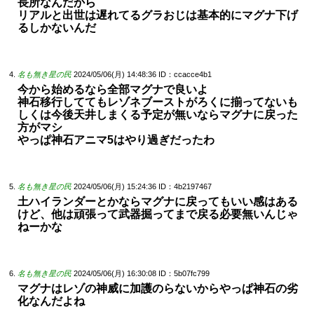
長所なんだから
リアルと出世は遅れてるグラおじは基本的にマグナ下げ
るしかないんだ
名も無き星の民
2024/05/06(月) 14:48:36
ID：ccacce4b1
今から始めるなら全部マグナで良いよ
神石移行しててもレゾネブーストがろくに揃ってないも
しくは今後天井しまくる予定が無いならマグナに戻った
方がマシ
やっぱ神石アニマ5はやり過ぎだったわ
名も無き星の民
2024/05/06(月) 15:24:36
ID：4b2197467
土ハイランダーとかならマグナに戻ってもいい感はある
けど、他は頑張って武器掘ってまで戻る必要無いんじゃ
ねーかな
名も無き星の民
2024/05/06(月) 16:30:08
ID：5b07fc799
マグナはレゾの神威に加護のらないからやっぱ神石の劣
化なんだよね