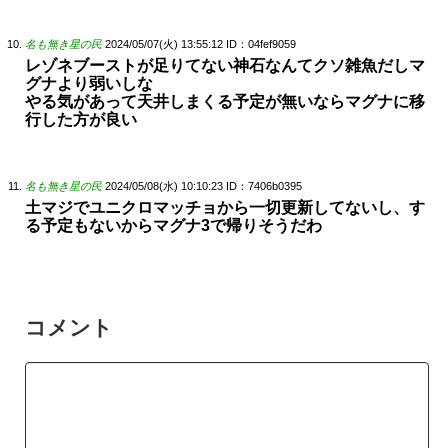
名も無き星の民
2024/05/07(火) 13:55:12
ID：04fef9059
レゾネブーストが足りてない神石なんてクソ雑魚だしマ
グナより弱いしな
やる気があって天井しまくる予定が無いならマグナに移
行した方が良い
名も無き星の民
2024/05/08(水) 10:10:23
ID：7406b0395
土マジでユニクロマッチョから一切更新してないし、す
る予定もないからマグナ3で帰りそうだわ
コメント