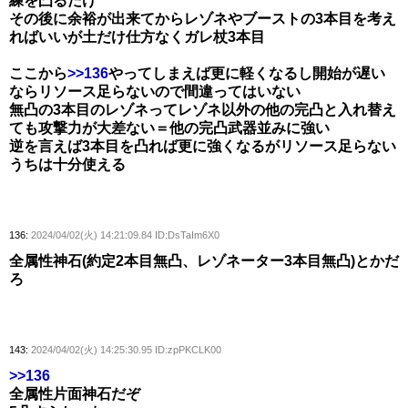
練を凸るだけ
その後に余裕が出来てからレゾネやブーストの3本目を考え
ればいいが土だけ仕方なくガレ杖3本目
ここから
>>136
やってしまえば更に軽くなるし開始が遅い
ならリソース足らないので間違ってはいない
無凸の3本目のレゾネってレゾネ以外の他の完凸と入れ替え
ても攻撃力が大差ない＝他の完凸武器並みに強い
逆を言えば3本目を凸れば更に強くなるがリソース足らない
うちは十分使える
136:
2024/04/02(火) 14:21:09.84 ID:DsTaIm6X0
全属性神石(約定2本目無凸、レゾネーター3本目無凸)とかだ
ろ
143:
2024/04/02(火) 14:25:30.95 ID:zpPKCLK00
>>136
全属性片面神石だぞ