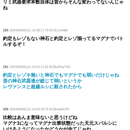
リミ武器要求本数自体は昔からそんな変わってないんじゃ
ね
183:
2024/04/02(火) 14:39:17.79 ID:Sc1vel4jM
約定もレゾもない神石と約定とレゾ揃ってるマグナでバト
ルするぞ！
191:
2024/04/02(火) 14:43:11.92 ID:BoJEoyYX0
約定とレゾネ無いと神石でもマグナでも弱いだけじゃね
昔の神石武器達が総じて弱いというか
レヴァンスと超越ルシに殺されたから
209:
2024/04/02(火) 14:54:18.76 ID:BoSa6IvP0
比較はあんま意味ないと思うけどね
マグナ3になってマグナ出禁状態だった天元スパルシに
いけるようになったかどうかが全てじゃね