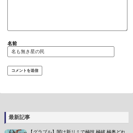
名前
最新記事
【グラブル】闇は新リミで極技,極破,極奥どれ