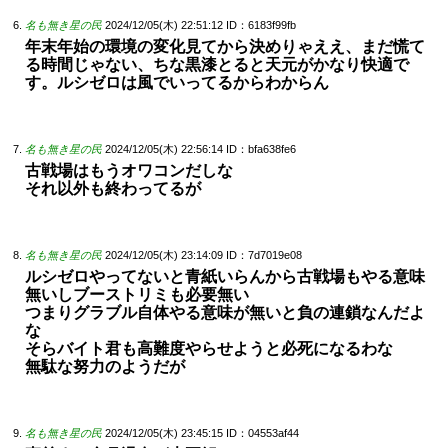
名も無き星の民
2024/12/05(木) 22:51:12
ID：6183f99fb
年末年始の環境の変化見てから決めりゃええ、まだ慌て
る時間じゃない、ちな黒漆とると天元がかなり快適で
す。ルシゼロは風でいってるからわからん
名も無き星の民
2024/12/05(木) 22:56:14
ID：bfa638fe6
古戦場はもうオワコンだしな
それ以外も終わってるが
名も無き星の民
2024/12/05(木) 23:14:09
ID：7d7019e08
ルシゼロやってないと青紙いらんから古戦場もやる意味
無いしブーストリミも必要無い
つまりグラブル自体やる意味が無いと負の連鎖なんだよ
な
そらバイト君も高難度やらせようと必死になるわな
無駄な努力のようだが
名も無き星の民
2024/12/05(木) 23:45:15
ID：04553af44