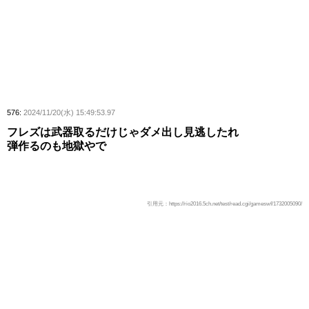
576:
2024/11/20(水) 15:49:53.97
フレズは武器取るだけじゃダメ出し見逃したれ
弾作るのも地獄やで
引用元：https://rio2016.5ch.net/test/read.cgi/gameswf/1732005090/