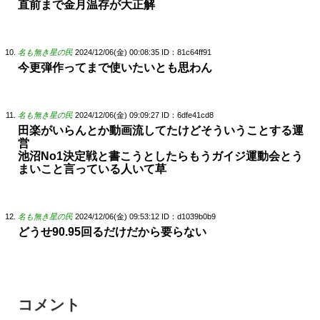
直前まで金月温存が大正解
名も無き星の民
2024/12/06(金) 00:08:35
ID：81c64ff91
今更弾作ってまで使いたいとも思わん
名も無き星の民
2024/12/06(金) 09:09:27
ID：6dfe41cd8
田楽がいらんとか動画流してたけどそういうことする運
営
池沼No1決定戦と書こうとしたらもうガイジ運動会とう
まいこと言っている人いて草
名も無き星の民
2024/12/06(金) 09:53:12
ID：d1039b0b9
どうせ90.95回るだけだから要らない
コメント