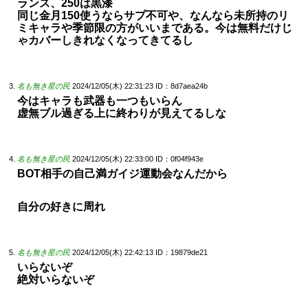
ランス、250は黒漆
同じ金月150使うならサプ不可や、なんなら未所持のリ
ミキャラや季節限の方がいいまである。今は無料だけじ
ゃカバーしきれなくなってきてるし
名も無き星の民
2024/12/05(木) 22:31:23
ID：8d7aea24b
今はキャラも武器も一つもいらん
虚無ブル過ぎる上に終わりが見えてるしな
名も無き星の民
2024/12/05(木) 22:33:00
ID：0f04f943e
BOT相手の自己満ガイジ運動会なんだから
自分の好きに周れ
名も無き星の民
2024/12/05(木) 22:42:13
ID：19879de21
いらないぞ
絶対いらないぞ