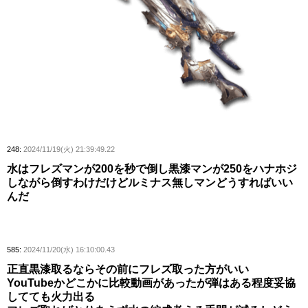
248:
2024/11/19(火) 21:39:49.22
水はフレズマンが200を秒で倒し黒漆マンが250をハナホジ
しながら倒すわけだけどルミナス無しマンどうすればいい
んだ
585:
2024/11/20(水) 16:10:00.43
正直黒漆取るならその前にフレズ取った方がいい
YouTubeかどこかに比較動画があったが弾はある程度妥協
してても火力出る