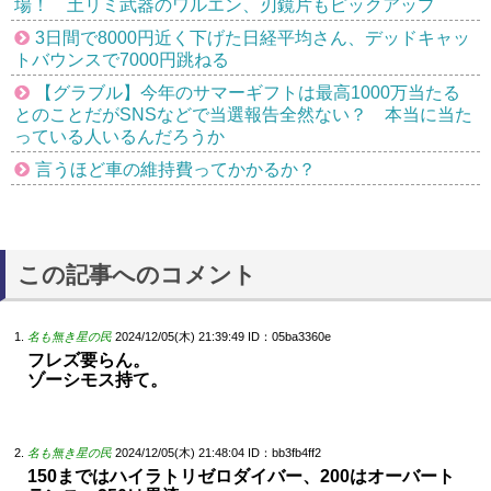
場！ 土リミ武器のワルエン、刃鏡片もピックアップ
3日間で8000円近く下げた日経平均さん、デッドキャッ
トバウンスで7000円跳ねる
【グラブル】今年のサマーギフトは最高1000万当たる
とのことだがSNSなどで当選報告全然ない？ 本当に当た
っている人いるんだろうか
言うほど車の維持費ってかかるか？
この記事へのコメント
名も無き星の民
2024/12/05(木) 21:39:49
ID：05ba3360e
フレズ要らん。
ゾーシモス持て。
名も無き星の民
2024/12/05(木) 21:48:04
ID：bb3fb4ff2
150まではハイラトリゼロダイバー、200はオーバート