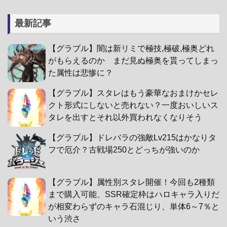
最新記事
【グラブル】闇は新リミで極技,極破,極奥どれ
がもらえるのか まだ見ぬ極奥を貰ってしまっ
た属性は悲惨に？
【グラブル】スタレはもう豪華なおまけかセレ
クト形式にしないと売れない？一度おいしいス
タレを出すとそれ以外買われなくなりそう
【グラブル】ドレバラの強敵Lv215はかなりタ
フで厄介？古戦場250とどっちが強いのか
【グラブル】属性別スタレ開催！今回も2種類
まで購入可能、SSR確定枠はハロキャラ入りだ
が相変わらずのキャラ石混じり、単体6～7％と
いう渋さ