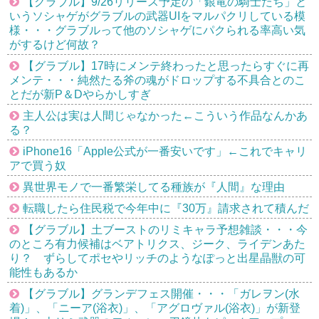
【グラブル】9/26リリース予定の「銀竜の騎士たち」と
いうソシャゲがグラブルの武器UIをマルパクリしている模
様・・・グラブルって他のソシャゲにパクられる率高い気
がするけど何故？
【グラブル】17時にメンテ終わったと思ったらすぐに再
メンテ・・・純然たる斧の魂がドロップする不具合とのこ
とだが新P＆Dやらかしすぎ
主人公は実は人間じゃなかった←こういう作品なんかあ
る？
iPhone16「Apple公式が一番安いです」←これでキャリ
アで買う奴
異世界モノで一番繁栄してる種族が『人間』な理由
転職したら住民税で今年中に『30万』請求されて積んだ
【グラブル】土ブーストのリミキャラ予想雑談・・・今
のところ有力候補はベアトリクス、ジーク、ライデンあた
り？ ずらしてポセやリッチのようなぽっと出星晶獣の可
能性もあるか
【グラブル】グランデフェス開催・・・「ガレヲン(水
着)」、「ニーア(浴衣)」、「アグロヴァル(浴衣)」が新登