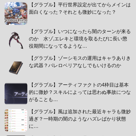
【グラブル】平行世界設定が出てからメインは
面白くなった？それとも微妙になった？
【グラブル】いつになったら闇のターンが来る
のか 水ゾ,エレキと環境を取るたびに長い懲
役期間になってるような…
【グラブル】ゾーシモスの運用はキャラありき
な武器？バレロベリアなしでもいけるのか
【グラブル】アーティファクトの4枠目は基本
的に微妙？スキルによっては思わぬ事故につな
がることも…
【グラブル】風は追加された最近キャラも微妙
過ぎ？一時期の闇のようなハズレばかり状態
に…