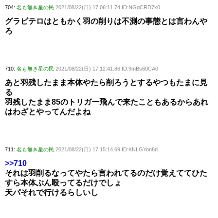
704:
名も無き星の民
2021/08/22(日) 17:06:11.74 ID:NGgCRD7x0
グラビテロはともかく羽の削りは不測の事態とは言わんや
ろ
710:
名も無き星の民
2021/08/22(日) 17:12:41.86 ID:9mBs60CA0
あと羽残したまま本体やたら削ろうとするやつもたまに見
る
羽残したまま85のトリガー飛んで来たこともあるからあれ
はわざとやってんだよね
711:
名も無き星の民
2021/08/22(日) 17:15:14.69 ID:KNLGYon8d
>>710
それは羽削るなってやたら言われてるのだけ覚えててひた
すら本体ぶん殴ってるだけでしょ
天パそれで行けるらしいし