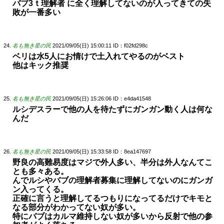
バブ3ｔ理解者 に全く理解してないのが入ってきての失
敗が一番多い
名も無き星の民
2021/09/05(日) 15:00:11
ID：f02fd298c
ベリは水5人にお情けで土入れてやるのがベスト
他はキック推奨
名も無き星の民
2021/09/05(日) 15:26:06
ID：e4da41548
ルシデスラーで他の人を待たずにガンガン動く人は何な
んだ
名も無き星の民
2021/09/05(日) 15:33:58
ID：8ea147697
野良の高難易度はマジで外人多い、半分は外人なんてこ
とも多々ある。
んでルシやバブの理解者募集に理解してないのにガンガ
ン入ってくる。
正確に言うと理解してるつもりになってるだけでキモと
なる部分がわかってない奴が多い。
特にバブはカルマ維持しない奴が多いから反射で他の参