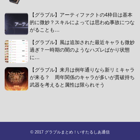
【グラブル】アーティファクトの4枠目は基本
的に微妙？スキルによっては思わぬ事故につな
がることも…
【グラブル】風は追加された最近キャラも微妙
過ぎ？一時期の闇のようなハズレばかり状態
に…
【グラブル】来月は例年通りなら新リミキャラ
が来る？ 周年関係のキャラが多いが貫破持ち
武器を考えると属性は限られそう
© 2017
グラブルまとめ！いすたるしあ通信