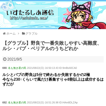
ホーム
グラブル
【グラブル】野良で一番失敗しやすい高難度、
ルシ・バブ・ベリアルのうちどれか
2021/9/5
690:
名も無き星の民
2021/08/22(日) 16:50:13.43 ID:9mBs60CA0
ルシとバブの野良は5分で終わるか失敗するかの2極
今なら230↑くらいで風だけ募集すりゃ8割以上は成功するは
ずだが
692:
名も無き星の民
2021/08/22(日) 16:51:26.98 ID:HAm8DLZAp