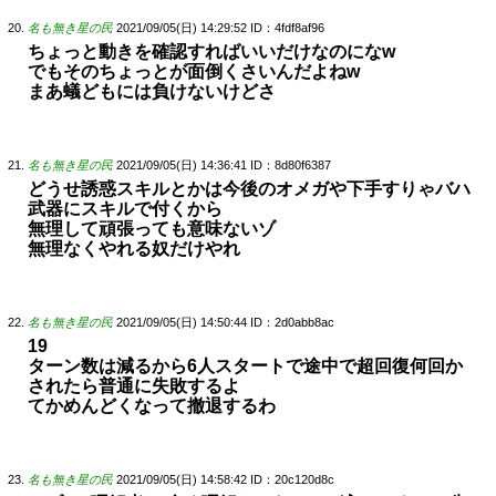
名も無き星の民
2021/09/05(日) 14:29:52
ID：4fdf8af96
ちょっと動きを確認すればいいだけなのになw
でもそのちょっとが面倒くさいんだよねw
まあ蟻どもには負けないけどさ
名も無き星の民
2021/09/05(日) 14:36:41
ID：8d80f6387
どうせ誘惑スキルとかは今後のオメガや下手すりゃバハ
武器にスキルで付くから
無理して頑張っても意味ないゾ
無理なくやれる奴だけやれ
名も無き星の民
2021/09/05(日) 14:50:44
ID：2d0abb8ac
19
ターン数は減るから6人スタートで途中で超回復何回か
されたら普通に失敗するよ
てかめんどくなって撤退するわ
名も無き星の民
2021/09/05(日) 14:58:42
ID：20c120d8c