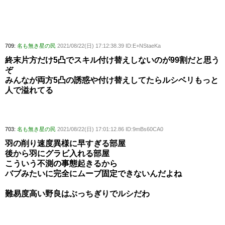
709:
名も無き星の民
2021/08/22(日) 17:12:38.39 ID:E+NStaeKa
終末片方だけ5凸でスキル付け替えしないのが99割だと思う
ぞ
みんなが両方5凸の誘惑や付け替えしてたらルシベリもっと
人で溢れてる
703:
名も無き星の民
2021/08/22(日) 17:01:12.86 ID:9mBs60CA0
羽の削り速度異様に早すぎる部屋
後から羽にグラビ入れる部屋
こういう不測の事態起きるから
バブみたいに完全にムーブ固定できないんだよね
難易度高い野良はぶっちぎりでルシだわ