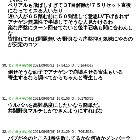
ベリアルも飛ばしすぎて３T目解除が７５リセット直後
になってミスる人いたり
遅い人が６５踏む前に５０到達して意思LV下げきれず
アナゲン無属性で半壊してそうな人見かけるわ
楽な序盤にターン回せてないと後半召喚も間に合わんし
な
皆慣れてれば問題無いが野良なら序盤抑え気味にやるの
が安定のコツ
名も無き星の民
2021/09/05(日) 17:54:15
ID：3f1d44517
倒せそうな面子でアナゲンで崩壊させる寄生もいる
寄生するなら調べてからちゃんと寄生しろ
名も無き星の民
2021/09/05(日) 18:01:08
ID：8c1753f25
ウルバハを高難易度にしたいなら簡単だ。
共闘野良マルチしかできんようにすればな
名も無き星の民
2021/09/05(日) 18:21:29
ID：f7061515a
バブが今のところ1番失敗してるかな何故かメンバー全