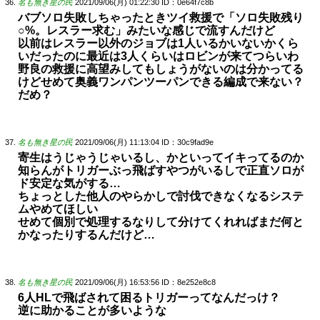
名も無き星の民
2021/09/06(月) 01:22:30
ID：0e64f7c8b
バブソロ失敗しちゃったときツイ救援で「ソロ失敗残り
○%。レスラー求む」みたいな感じで流すんだけど
以前はレスラー以外のジョブは1人いるかいないかくら
いだったのに最近は3人くらいはロビンが来てつらいわ
野良の救援に高望みしてもしょうがないのは分かってる
けどせめて奥義ワンパンツーパンできる編成で来ない？
だめ？
名も無き星の民
2021/09/06(月) 11:13:04
ID：30c9fad9e
寄生はうじゃうじゃいるし、かといってイキってるのか
知らんがトリガーぶっ飛ばすやつがいるしで正直ソロが
ド安定な気がする…
ちょっとした他人のやらかしで討伐できなくなるシステ
ムやめてほしい
せめて個別で処理するなりして分けてくれればまだ何と
かなったりするんだけど…
名も無き星の民
2021/09/06(月) 16:53:56
ID：8e252e8c8
6人HLで飛ばされて困るトリガーってなんだっけ？
逆に助かることが多いような