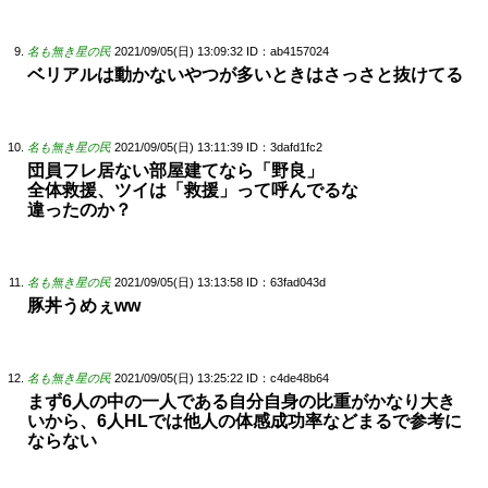
名も無き星の民
2021/09/05(日) 13:09:32
ID：ab4157024
ベリアルは動かないやつが多いときはさっさと抜けてる
名も無き星の民
2021/09/05(日) 13:11:39
ID：3dafd1fc2
団員フレ居ない部屋建てなら「野良」
全体救援、ツイは「救援」って呼んでるな
違ったのか？
名も無き星の民
2021/09/05(日) 13:13:58
ID：63fad043d
豚丼うめぇww
名も無き星の民
2021/09/05(日) 13:25:22
ID：c4de48b64
まず6人の中の一人である自分自身の比重がかなり大き
いから、6人HLでは他人の体感成功率などまるで参考に
ならない