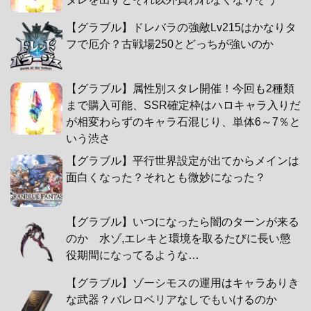
【グラブル】ドレバラの強敵Lv215はかなりタ
フで厄介？古戦場250とどっちが強いのか
【グラブル】属性別スタレ開催！今回も2種類
まで購入可能、SSR確定枠はハロキャラ入りだ
が相変わらずのキャラ石混じり、単体6～7％と
いう渋さ
【グラブル】平行世界設定が出てからメインは
面白くなった？それとも微妙になった？
【グラブル】いつになったら闇のターンが来る
のか 水ゾ,エレキと環境を取るたびに長い懲
役期間になってるような…
【グラブル】ゾーシモスの運用はキャラありき
な武器？バレロベリアなしでもいけるのか