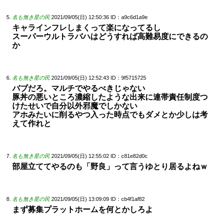
名も無き星の民
2021/09/05(日) 12:50:36
ID：a9c6d1a9e
キャラインフレしまくって楽になってるし
スーパーウルトラバハはどうすれば高難易度にできるの
か
名も無き星の民
2021/09/05(日) 12:52:43
ID：9f5715725
バブだろ。マルチでやるべきじゃない
豚丼の悪いところ濃縮したような出来に連帯責任制度つ
けたせいで自分以外邪魔でしかない
アホみたいに削るやつ入った時点でもダメとか少しは考
えて作れと
名も無き星の民
2021/09/05(日) 12:55:02
ID：c81e82d0c
部屋立ててやるのも「野良」って言うゆとり居るよねｗ
名も無き星の民
2021/09/05(日) 13:09:09
ID：cb4f1af82
まず募集プラットホームを何とかしろよ