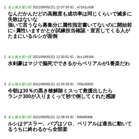
名も無き星の民
2021/09/05(日) 12:07:55
ID：a7161cd38
なんだかんだどの高難度も成功率は同じくらいで滅多に
失敗はないな
強いて言うなら募集分に属性指定書いてないのに開始前
に○属性いますかとか試練担当確認・宣言してくる人が
たまにいるルシが面倒
名も無き星の民
2021/09/05(日) 12:30:52
ID：0cc149166
水剣豪はマジで脳死でできるからベリアルが1番楽だわ
名も無き星の民
2021/09/05(日) 12:34:29
ID：705e30691
今朝は30％の黒き槍解除ミスって救援出したら
ランク300が入りまくって秒で倒してくれた感謝
名も無き星の民
2021/09/05(日) 12:38:43
ID：8d0d60fdb
ルシはデスラー、バブはソロ、ベリアルは適当に動いて
るうちに終わるから全部楽