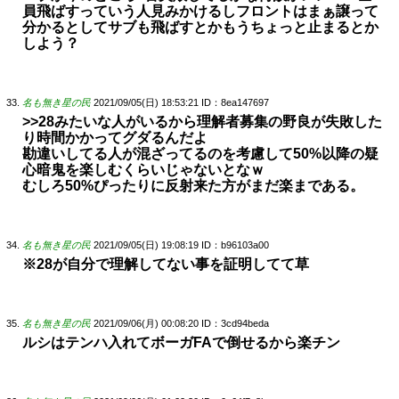
員飛ばすっていう人見みかけるしフロントはまぁ譲って
分かるとしてサブも飛ばすとかもうちょっと止まるとか
しよう？
名も無き星の民
2021/09/05(日) 18:53:21
ID：8ea147697
>>28みたいな人がいるから理解者募集の野良が失敗した
り時間かかってグダるんだよ
勘違いしてる人が混ざってるのを考慮して50%以降の疑
心暗鬼を楽しむくらいじゃないとなｗ
むしろ50%ぴったりに反射来た方がまだ楽まである。
名も無き星の民
2021/09/05(日) 19:08:19
ID：b96103a00
※28が自分で理解してない事を証明してて草
名も無き星の民
2021/09/06(月) 00:08:20
ID：3cd94beda
ルシはテンハ入れてボーガFAで倒せるから楽チン