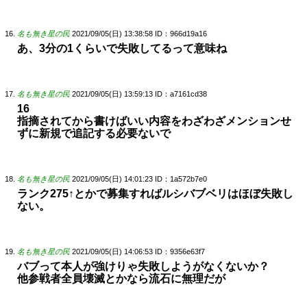
名も無き星の民
2021/09/05(日) 13:38:58
ID：966d19a16
あ、3分の1くらいで失敗してるって意味ね
名も無き星の民
2021/09/05(日) 13:59:13
ID：a7161cd38
16
指摘されてから書けばいい内容をわざわざメンションせ
ずに新規で追記する必要ないで
名も無き星の民
2021/09/05(日) 14:01:23
ID：1a572b7e0
ランク275↑とかで募集すればルシバブベリはほぼ失敗し
ない。
名も無き星の民
2021/09/05(日) 14:06:53
ID：9356e63f7
バブって本人が強けりゃ失敗しようがなくないか？
他参戦者全員壊滅とかなら流石に無理だが