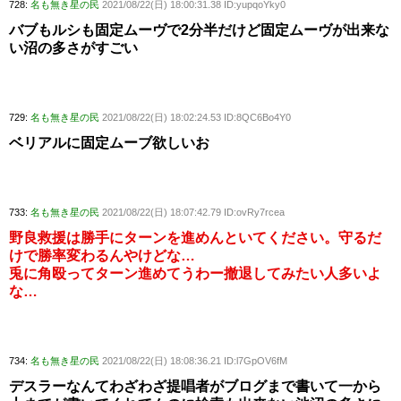
728:
名も無き星の民
2021/08/22(日) 18:00:31.38 ID:yupqoYky0
バブもルシも固定ムーヴで2分半だけど固定ムーヴが出来な
い沼の多さがすごい
729:
名も無き星の民
2021/08/22(日) 18:02:24.53 ID:8QC6Bo4Y0
ベリアルに固定ムーブ欲しいお
733:
名も無き星の民
2021/08/22(日) 18:07:42.79 ID:ovRy7rcea
野良救援は勝手にターンを進めんといてください。守るだ
けで勝率変わるんやけどな…
兎に角殴ってターン進めてうわー撤退してみたい人多いよ
な…
734:
名も無き星の民
2021/08/22(日) 18:08:36.21 ID:l7GpOV6fM
デスラーなんてわざわざ提唱者がブログまで書いて一から