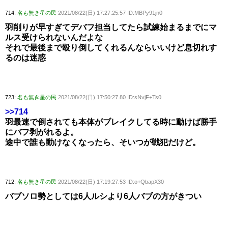
714:
名も無き星の民
2021/08/22(日) 17:27:25.57 ID:MBPy91jn0
羽削りが早すぎてデバフ担当してたら試練始まるまでにマ
ルス受けられないんだよな
それで最後まで殴り倒してくれるんならいいけど息切れす
るのは迷惑
723:
名も無き星の民
2021/08/22(日) 17:50:27.80 ID:sNvjF+Ts0
>>714
羽最速で倒されても本体がブレイクしてる時に動けば勝手
にバフ剥がれるよ。
途中で誰も動けなくなったら、そいつが戦犯だけど。
712:
名も無き星の民
2021/08/22(日) 17:19:27.53 ID:o+QbapX30
バブソロ勢としては6人ルシより6人バブの方がきつい