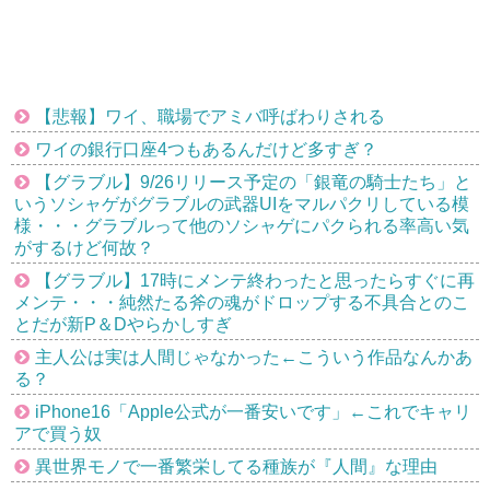
【悲報】ワイ、職場でアミバ呼ばわりされる
ワイの銀行口座4つもあるんだけど多すぎ？
【グラブル】9/26リリース予定の「銀竜の騎士たち」と
いうソシャゲがグラブルの武器UIをマルパクリしている模
様・・・グラブルって他のソシャゲにパクられる率高い気
がするけど何故？
【グラブル】17時にメンテ終わったと思ったらすぐに再
メンテ・・・純然たる斧の魂がドロップする不具合とのこ
とだが新P＆Dやらかしすぎ
主人公は実は人間じゃなかった←こういう作品なんかあ
る？
iPhone16「Apple公式が一番安いです」←これでキャリ
アで買う奴
異世界モノで一番繁栄してる種族が『人間』な理由