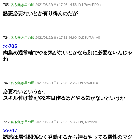
705:
名も無き星の民
2021/08/22(日) 17:06:14.56 ID:LPeHcPD0a
誘惑必要ないとか有り得んのだが
724:
名も無き星の民
2021/08/22(日) 17:51:34.99 ID:i93URAmv0
>>705
肉集め通常軸でやる気がないとかなら別に必要ないんじゃ
ね
707:
名も無き星の民
2021/08/22(日) 17:08:12.26 ID:ztvw3FrL0
必要ないというか、
スキル付け替えや2本目作るほどやる気がないというか
725:
名も無き星の民
2021/08/22(日) 17:53:15.36 ID:Q48milfc0
>>707
誘惑は属性関係なく発動するから神石やってる属性のマグ