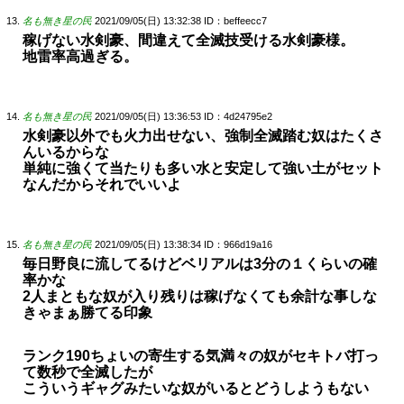
名も無き星の民
2021/09/05(日) 13:32:38
ID：beffeecc7
稼げない水剣豪、間違えて全滅技受ける水剣豪様。
地雷率高過ぎる。
名も無き星の民
2021/09/05(日) 13:36:53
ID：4d24795e2
水剣豪以外でも火力出せない、強制全滅踏む奴はたくさ
んいるからな
単純に強くて当たりも多い水と安定して強い土がセット
なんだからそれでいいよ
名も無き星の民
2021/09/05(日) 13:38:34
ID：966d19a16
毎日野良に流してるけどベリアルは3分の１くらいの確
率かな
2人まともな奴が入り残りは稼げなくても余計な事しな
きゃまぁ勝てる印象
ランク190ちょいの寄生する気満々の奴がセキトバ打っ
て数秒で全滅したが
こういうギャグみたいな奴がいるとどうしようもない