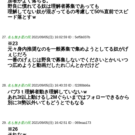
加者がよく落ちる。
野良に慣れてる奴は理解者募集であっても
理解してない奴が混ざってるの考慮して50%直前でスピ
ード落とすｗ
名も無き星の民
2021/09/05(日) 16:02:59
ID：5ef5b037b
※23
元々身内推奨なのを一般募集で集めようとしてる奴がげ
ぇじだろ
一番のげぇじは野良で募集しないでくださいとかいいつ
つ広めようと動画だしたれ〇んとかだけど
名も無き星の民
2021/09/05(日) 16:40:33
ID：f2280bb6a
バブ3ｔ理解者動き理解していないｗ
あれ3t以上動けるし2Mぐらいまではフォローできるから
別に3t勢以外いてもどうとでもなる
名も無き星の民
2021/09/05(日) 16:42:51
ID：069eaa173
※26
それなｗ