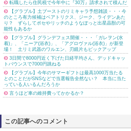
転職したら住民税で今年中に『30万』請求されて積んだ
【グラブル】土ブーストのリミキャラ予想雑談・・・今
のところ有力候補はベアトリクス、ジーク、ライデンあた
り？ ずらしてポセやリッチのようなぽっと出星晶獣の可
能性もあるか
【グラブル】グランデフェス開催・・・「ガレヲン(水
着)」、「ニーア(浴衣)」、「アグロヴァル(浴衣)」が新登
場！ 土リミ武器のワルエン、刃鏡片もピックアップ
3日間で8000円近く下げた日経平均さん、デッドキャッ
トバウンスで7000円跳ねる
【グラブル】今年のサマーギフトは最高1000万当たる
とのことだがSNSなどで当選報告全然ない？ 本当に当た
っている人いるんだろうか
言うほど車の維持費ってかかるか？
この記事へのコメント