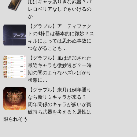
用はキャラありきな武器？バ
レロベリアなしでもいけるの
か
【グラブル】アーティファク
トの4枠目は基本的に微妙？ス
キルによっては思わぬ事故に
つながることも…
【グラブル】風は追加された
最近キャラも微妙過ぎ？一時
期の闇のようなハズレばかり
状態に…
【グラブル】来月は例年通り
なら新リミキャラが来る？
周年関係のキャラが多いが貫
破持ち武器を考えると属性は
限られそう