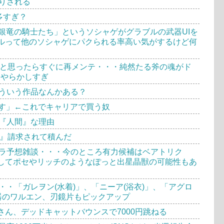
りされる
多すぎ？
「銀竜の騎士たち」というソシャゲがグラブルの武器UIを
ルって他のソシャゲにパクられる率高い気がするけど何
たと思ったらすぐに再メンテ・・・純然たる斧の魂がド
Dやらかしすぎ
ういう作品なんかある？
安いです」←これでキャリアで買う奴
『人間』な理由
万』請求されて積んだ
ラ予想雑談・・・今のところ有力候補はベアトリク
してポセやリッチのようなぽっと出星晶獣の可能性もあ
・「ガレヲン(水着)」、「ニーア(浴衣)」、「アグロ
器のワルエン、刃鏡片もピックアップ
均さん、デッドキャットバウンスで7000円跳ねる