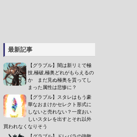
最新記事
【グラブル】闇は新リミで極
技,極破,極奥どれがもらえるの
か まだ見ぬ極奥を貰ってし
まった属性は悲惨に？
【グラブル】スタレはもう豪
華なおまけかセレクト形式に
しないと売れない？一度おい
しいスタレを出すとそれ以外
買われなくなりそう
【グラブル】ドレバラの強敵