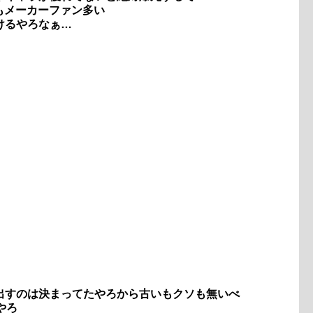
もメーカーファン多い
けるやろなぁ…
出すのは決まってたやろから古いもクソも無いべ
やろ