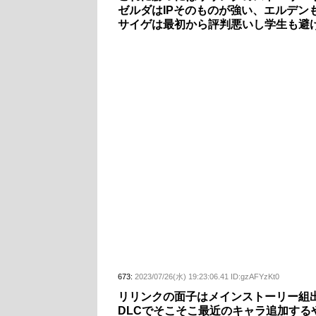
ゼルダはIPそのものが強い、エルデン
サイゲは最初から評判悪いし学生も避
673:
2023/07/26(水) 19:23:06.41 ID:gzAFYzKt0
リリンクの面子はメインストーリー組
DLCでそこそこ最近のキャラ追加する