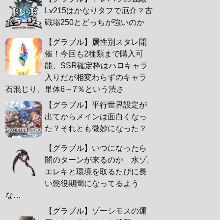
Lv215はかなりタフで厄介？古
戦場250とどっちが強いのか
【グラブル】属性別スタレ開
催！今回も2種類まで購入可
能、SSR確定枠はハロキャラ
入りだが相変わらずのキャラ
石混じり、単体6～7％という渋さ
【グラブル】平行世界設定が
出てからメインは面白くなっ
た？それとも微妙になった？
【グラブル】いつになったら
闇のターンが来るのか 水ゾ,
エレキと環境を取るたびに長
い懲役期間になってるよう
な…
【グラブル】ゾーシモスの運