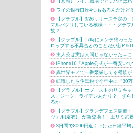
【悲報】ワイ、職場でアミバ呼ばわ
ワイの銀行口座4つもあるんだけど
【グラブル】9/26リリース予定の
マルパクリしている模様・・・グラブ
故？
【グラブル】17時にメンテ終わっ
ロップする不具合とのことだが新P＆
主人公は実は人間じゃなかった←こ
iPhone16「Apple公式が一番
異世界モノで一番繁栄してる種族が
転職したら住民税で今年中に『30
【グラブル】土ブーストのリミキャ
ス、ジーク、ライデンあたり？ ずら
るか
【グラブル】グランデフェス開催・・
ヴァル(浴衣)」が新登場！ 土リミ武
3日間で8000円近く下げた日経平