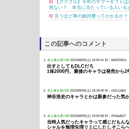
【グラブル】今年のサマーギフトは最
然ない？ 本当に当たっている人いる
言うほど車の維持費ってかかるか？
この記事へのコメント
名も無き星の民
2023/08/05(土) 16:50:41
ID：8d203361c
出すとしてもDLCだろ
1体2000円、最後のキャラは発売から
名も無き星の民
2023/08/05(土) 18:18:40
ID：c62c1afb2
神谷浩史のキャラとかは新参だった気
名も無き星の民
2023/08/05(土) 19:00:58
ID：d7fdad027
当時人気だったキャラって感じだもん
シャルを無理矢理リミにしたしそこら