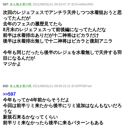
597:
名も無き星の民
2021/08/03(火) 09:53:47.37 ID:D+e65mXR0
次回のレジェフェスでアンチラ天井しつつ水着狙おうと思
ってたんだが
去年のフェスの履歴見てたら
8月末のレジェフェスって前後編になってたんだな
前半は水着排出ありだが十二神将はビカラだけ
後半は水着排出無しで十二神将はビカラと復刻アニラ
今年も同じだったら後半のレジェを水着無しで天井する羽
目になるんだが
マジかよ
600:
名も無き星の民
2021/08/03(火) 09:58:23.21 ID:IDPFB/Fwd
>>597
今年もってか4年前からそうだよ
今回は前半リミ来たから後半にリミ追加はなんもないだろ
うな
新規石来るかなってくらい
前半リミ来なかったら後半に来るパターンもある