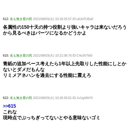
612:
名も無き星の民
2021/08/03(火) 10:18:25.57 ID:u0Jd7UEa0
各属性の150十天の持つ役割より強いキャラは来ないだろう
から見るべきはパーツになるかどうかよ
615:
名も無き星の民
2021/08/03(火) 10:21:08.76 ID:C4o3V7bI0
青紙の追加ペース考えたら1年以上先取りした性能にしとか
ないとダメだもんな
リミメアネハンを過去にする性能に震えろ
622:
名も無き星の民
2021/08/03(火) 10:28:30.61 ID:JvUgX6tY0
>>615
これな
現時点でぶっちぎってないとやる意味ないゴミ