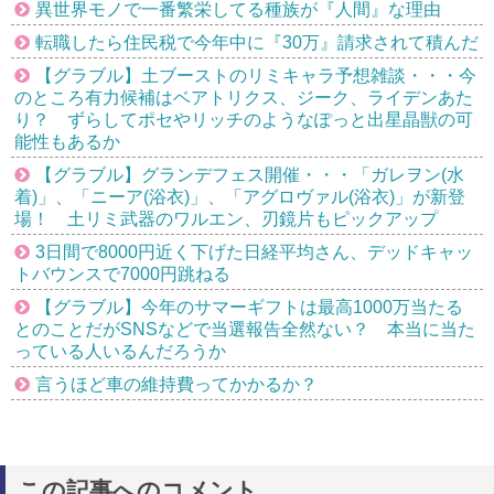
異世界モノで一番繁栄してる種族が『人間』な理由
転職したら住民税で今年中に『30万』請求されて積んだ
【グラブル】土ブーストのリミキャラ予想雑談・・・今
のところ有力候補はベアトリクス、ジーク、ライデンあた
り？ ずらしてポセやリッチのようなぽっと出星晶獣の可
能性もあるか
【グラブル】グランデフェス開催・・・「ガレヲン(水
着)」、「ニーア(浴衣)」、「アグロヴァル(浴衣)」が新登
場！ 土リミ武器のワルエン、刃鏡片もピックアップ
3日間で8000円近く下げた日経平均さん、デッドキャッ
トバウンスで7000円跳ねる
【グラブル】今年のサマーギフトは最高1000万当たる
とのことだがSNSなどで当選報告全然ない？ 本当に当た
っている人いるんだろうか
言うほど車の維持費ってかかるか？
この記事へのコメント