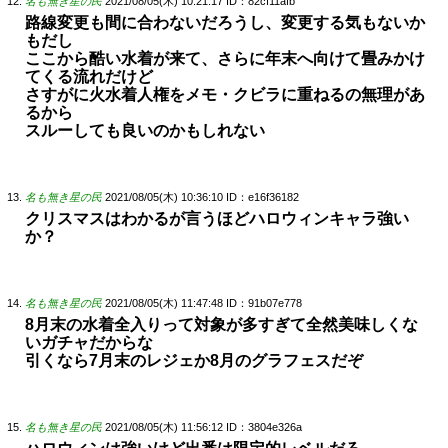
名も無き星の民
2021/08/05(木) 10:21:17
ID：82cf11afb
路線変更も間に合わないだろうし、変更する気もないか
もだし
ここから酷い水着が来て、さらに年末へ向けて畳みかけ
てくる流れだけど
さすがに火水着人権をメモ・クビラに重ねるの無理があ
るから
スルーしても良いのかもしれない
名も無き星の民
2021/08/05(木) 10:36:10
ID：e16f36182
クリスマスはわかるが言うほどハロウィンキャラ強い
か？
名も無き星の民
2021/08/05(木) 11:47:48
ID：91b07e778
8月末の水着全入りって対象が多すぎて全然美味しくな
いガチャだからな
引くなら7月末のレジェか8月のグラフェスだぞ
名も無き星の民
2021/08/05(木) 11:56:12
ID：3804e326a