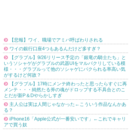
【悲報】ワイ、職場でアミバ呼ばわりされる
ワイの銀行口座4つもあるんだけど多すぎ？
【グラブル】9/26リリース予定の「銀竜の騎士たち」と
いうソシャゲがグラブルの武器UIをマルパクリしている模
様・・・グラブルって他のソシャゲにパクられる率高い気
がするけど何故？
【グラブル】17時にメンテ終わったと思ったらすぐに再
メンテ・・・純然たる斧の魂がドロップする不具合とのこ
とだが新P＆Dやらかしすぎ
主人公は実は人間じゃなかった←こういう作品なんかあ
る？
iPhone16「Apple公式が一番安いです」←これでキャリ
アで買う奴