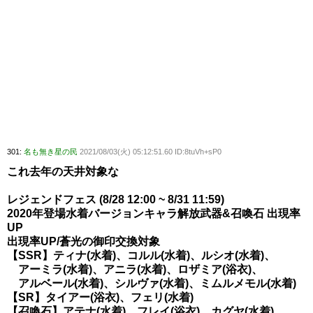
301:
名も無き星の民
2021/08/03(火) 05:12:51.60 ID:8tuVh+sP0
これ去年の天井対象な
レジェンドフェス (8/28 12:00 ~ 8/31 11:59)
2020年登場水着バージョンキャラ解放武器&召喚石 出現率
UP
出現率UP/蒼光の御印交換対象
【SSR】ティナ(水着)、コルル(水着)、ルシオ(水着)、
アーミラ(水着)、アニラ(水着)、ロザミア(浴衣)、
アルベール(水着)、シルヴァ(水着)、ミムルメモル(水着)
【SR】タイアー(浴衣)、フェリ(水着)
【召喚石】アテナ(水着)、フレイ(浴衣)、カグヤ(水着)