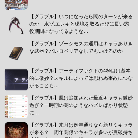
【グラブル】いつになったら闇のターンが来る
のか 水ゾ,エレキと環境を取るたびに長い懲
役期間になってるような…
【グラブル】ゾーシモスの運用はキャラありき
な武器？バレロベリアなしでもいけるのか
【グラブル】アーティファクトの4枠目は基本
的に微妙？スキルによっては思わぬ事故につな
がることも…
【グラブル】風は追加された最近キャラも微妙
過ぎ？一時期の闇のようなハズレばかり状態
に…
【グラブル】来月は例年通りなら新リミキャラ
が来る？ 周年関係のキャラが多いが貫破持ち