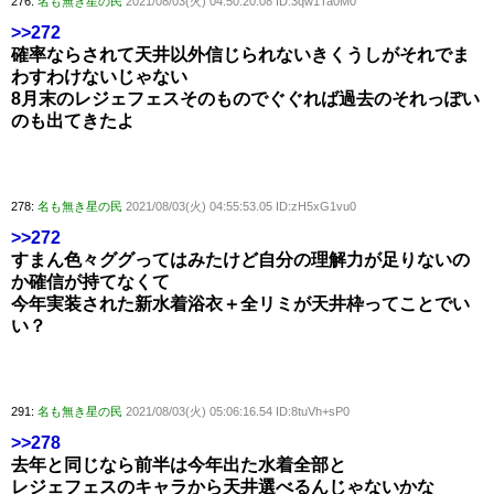
276:
名も無き星の民
2021/08/03(火) 04:50:20.08 ID:3qw1Ta0M0
>>272
確率ならされて天井以外信じられないきくうしがそれでま
わすわけないじゃない
8月末のレジェフェスそのものでぐぐれば過去のそれっぽい
のも出てきたよ
278:
名も無き星の民
2021/08/03(火) 04:55:53.05 ID:zH5xG1vu0
>>272
すまん色々ググってはみたけど自分の理解力が足りないの
か確信が持てなくて
今年実装された新水着浴衣＋全リミが天井枠ってことでい
い？
291:
名も無き星の民
2021/08/03(火) 05:06:16.54 ID:8tuVh+sP0
>>278
去年と同じなら前半は今年出た水着全部と
レジェフェスのキャラから天井選べるんじゃないかな