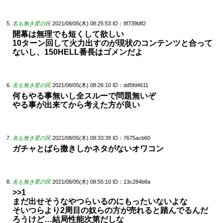
名も無き星の民
2021/08/05(木) 08:25:53
ID：8f739bff2
開幕は無理でも短くして欲しい
10ターン回して火力出すのが現状のコンテンツと合って
ないし、150HELL番長はゴメンだよ
名も無き星の民
2021/08/05(木) 08:26:10
ID：dd5fd4611
何もやる事無いし全スルーで問題無いぞ
やる事が出来てから考えた方が良い
名も無き星の民
2021/08/05(木) 08:33:39
ID：7675acb60
ガチャとばら撒きしかネタがないオワコン
名も無き星の民
2021/08/05(木) 08:55:10
ID：13c284b8a
>>1
まだ出せそうなやつらいるのにもったいないよな
そいつらより2周目の奴らの方が売れると踏んでるんだ
ろうけど…結局性能次第だしな