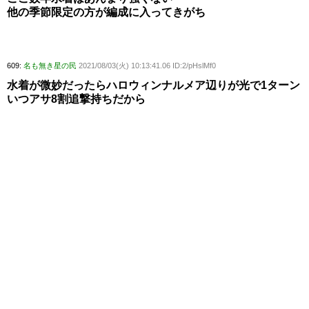
他の季節限定の方が編成に入ってきがち
609:
名も無き星の民
2021/08/03(火) 10:13:41.06 ID:2/pHslMf0
水着が微妙だったらハロウィンナルメア辺りが光で1ターン
いつアサ8割追撃持ちだから