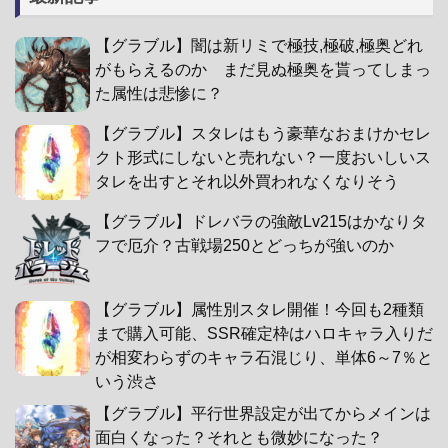
【グラブル】闇は新リミで極技,極破,極奥どれ
がもらえるのか まだ見ぬ極奥を貰ってしまっ
た属性は悲惨に？
【グラブル】スタレはもう豪華なおまけかセレ
クト形式にしないと売れない？一度おいしいス
タレを出すとそれ以外買われなくなりそう
【グラブル】ドレバラの強敵Lv215はかなりタ
フで厄介？古戦場250とどっちが強いのか
【グラブル】属性別スタレ開催！今回も2種類
まで購入可能、SSR確定枠はハロキャラ入りだ
が相変わらずのキャラ石混じり、単体6～7％と
いう渋さ
【グラブル】平行世界設定が出てからメインは
面白くなった？それとも微妙になった？