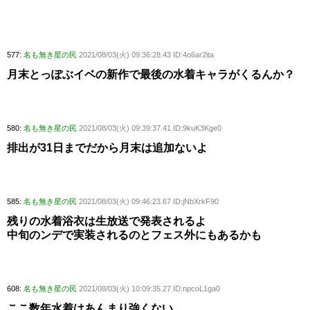
577:
名も無き星の民
2021/08/03(火) 09:36:28.43 ID:4o6ar2ita
月末とっぽぶイベの新作で最後の水着キャラがくるんか？
580:
名も無き星の民
2021/08/03(火) 09:39:37.41 ID:9kuK3Kge0
排出が31日までだから月末は追加ないよ
585:
名も無き星の民
2021/08/03(火) 09:46:23.67 ID:jNbXrkF90
残りの水着浴衣は生放送で発表されるよ
中旬のンデで実装されるのとフェス外にもあるかも
608:
名も無き星の民
2021/08/03(火) 10:09:35.27 ID:npcoL1ga0
ここ数年水着はあんまり強くない