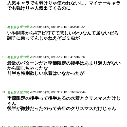
人気キャラでも弱けりゃ使われないし、マイナーキャラ
でも強けりゃ人気出てくるのに
名も無き星の民
2021/08/05(木) 08:58:32
ID：a54f4c5c2
いや開幕から4アビ打てて悲しいやつなんて居ないだろ
調子に乗ってんじゃねえぞゴミ虫が
名も無き星の民
2021/08/05(木) 09:25:58
ID：41b8f692a
最近のパターンだと季節限定の後半はあまり魅力がない
から回しちゃったな
前半も特別欲しい水着はいなかったが
名も無き星の民
2021/08/05(木) 09:39:30
ID：16a2a6b4a
季節限定の後半って後半あるの水着とクリスマスだけじ
ゃん
後半が微妙だったのって去年のクリスマスだけじゃん