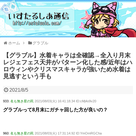
ホーム
グラブル
【グラブル】水着キャラは全確認→全入り月末
レジェフェス天井がパターン化した感/近年はハ
ロウィンやクリスマスキャラが強いため水着は
見逃すという手も
2021/8/5
933:
名も無き星の民
2021/08/03(火) 16:41:18.34 ID:cMj4o9v20
グラブルって8月末にガチャ回した方が良いの？
960:
名も無き星の民
2021/08/03(火) 17:31:14.92 ID:YmOmRGCha