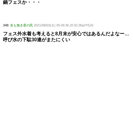
鍋フェスか・・・
348:
名も無き星の民
2021/08/03(火) 05:49:36.20 ID:3Kp//Y5J0
フェス外水着も考えると8月末が安心ではあるんだよなー…
呼び水の下駄30連がまたにくい