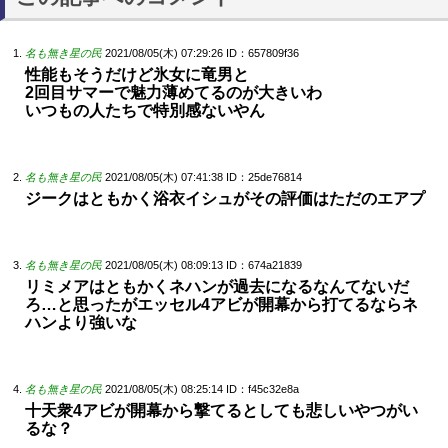
名も無き星の民
2021/08/05(木) 07:29:26
ID：657809f36
性能もそうだけど氷女に竜男と
2回目サマーで魅力薄めてるのが大きいわ
いつもの人たちで特別感ないやん
名も無き星の民
2021/08/05(木) 07:41:38
ID：25de76814
ジークはともかく浴衣イシュがその評価はただのエアプ
名も無き星の民
2021/08/05(木) 08:09:13
ID：674a21839
リミメアはともかくネハンが過去になるなんてないだ
ろ…と思ったがエッセル4アビが開幕から打てるならネ
ハンより強いな
名も無き星の民
2021/08/05(木) 08:25:14
ID：f45c32e8a
十天衆4アビが開幕から撃てるとしても悲しいやつがい
るな？