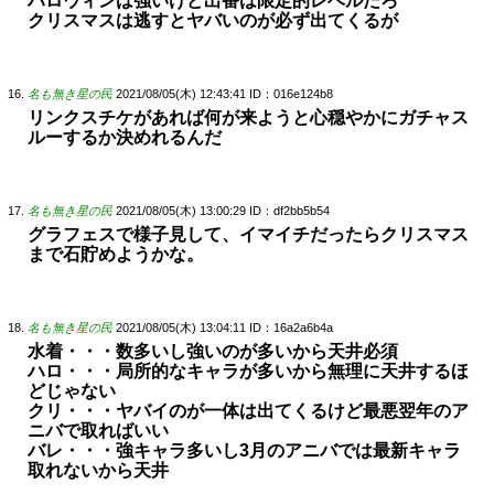
ハロウィンは強いけど出番は限定的レベルだろ
クリスマスは逃すとヤバいのが必ず出てくるが
名も無き星の民
2021/08/05(木) 12:43:41
ID：016e124b8
リンクスチケがあれば何が来ようと心穏やかにガチャス
ルーするか決めれるんだ
名も無き星の民
2021/08/05(木) 13:00:29
ID：df2bb5b54
グラフェスで様子見して、イマイチだったらクリスマス
まで石貯めようかな。
名も無き星の民
2021/08/05(木) 13:04:11
ID：16a2a6b4a
水着・・・数多いし強いのが多いから天井必須
ハロ・・・局所的なキャラが多いから無理に天井するほ
どじゃない
クリ・・・ヤバイのが一体は出てくるけど最悪翌年のア
ニバで取ればいい
バレ・・・強キャラ多いし3月のアニバでは最新キャラ
取れないから天井