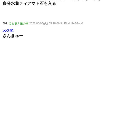
多分水着ティアマト石も入る
309:
名も無き星の民
2021/08/03(火) 05:18:06.94 ID:zH5xG1vu0
>>291
さんきゅー