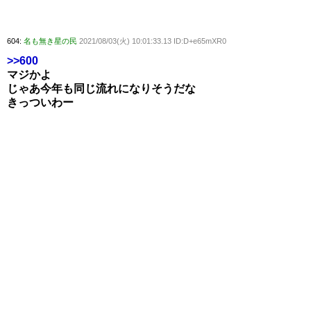
604:
名も無き星の民
2021/08/03(火) 10:01:33.13 ID:D+e65mXR0
>>600
マジかよ
じゃあ今年も同じ流れになりそうだな
きっついわー