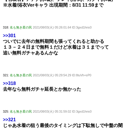
※水着/浴衣Verキャラ 出現期間：8/31 11:59まで
318:
名も無き星の民
2021/08/03(火) 05:26:01.64 ID:3gxd1hns0
>>301
ついでに去年の無料期間も張ってくれると助かる
１３－２４日まで無料１だけど水着は３１までって
追い無料ガチャあるんかな
321:
名も無き星の民
2021/08/03(火) 05:29:54.29 ID:8tuVh+sP0
>>318
去年なら無料ガチャ延長とか無かった
325:
名も無き星の民
2021/08/03(火) 05:31:59.02 ID:3gxd1hns0
>>321
じゃあ水着の狙う最後のタイミングは下駄無しで中盤の闇