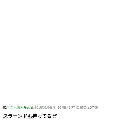
824:
名も無き星の民
2018/06/04(月) 20:09:47.77 ID:65QrzD7X0
スラーンドも持ってるぜ