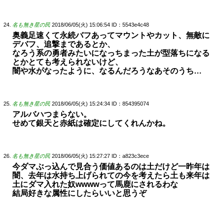
名も無き星の民
2018/06/05(火) 15:06:54
ID：5543e4c48
奥義足速くて永続バフあってマウントやカット、無敵に
デバフ、追撃まであるとか、
なろう系の勇者みたいになっちまった土が型落ちになる
とかとても考えられないけど、
闇や水がなったように、なるんだろうなあそのうち…
名も無き星の民
2018/06/05(火) 15:24:34
ID：854395074
アルバハつまらない。
せめて銀天と赤紙は確定にしてくれんかね。
名も無き星の民
2018/06/05(火) 15:27:27
ID：a823c3ece
今ダマぶっ込んで見合う価値あるのは土だけど一昨年は
闇、去年は水持ち上げられての今を考えたら土も来年は
土にダマ入れた奴wwwwって馬鹿にされるわな
結局好きな属性にしたらいいと思うぞ