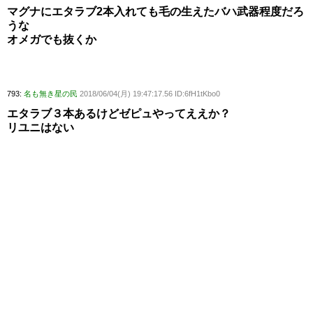
マグナにエタラブ2本入れても毛の生えたバハ武器程度だろ
うな
オメガでも抜くか
793:
名も無き星の民
2018/06/04(月) 19:47:17.56 ID:6fH1tKbo0
エタラブ３本あるけどゼピュやってええか？
リユニはない