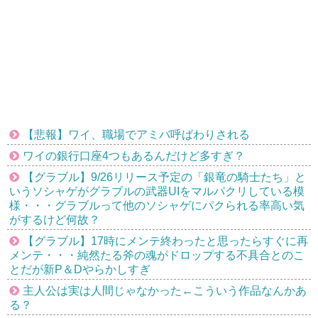
【悲報】ワイ、職場でアミバ呼ばわりされる
ワイの銀行口座4つもあるんだけど多すぎ？
【グラブル】9/26リリース予定の「銀竜の騎士たち」と
いうソシャゲがグラブルの武器UIをマルパクリしている模
様・・・グラブルって他のソシャゲにパクられる率高い気
がするけど何故？
【グラブル】17時にメンテ終わったと思ったらすぐに再
メンテ・・・純然たる斧の魂がドロップする不具合とのこ
とだが新P＆Dやらかしすぎ
主人公は実は人間じゃなかった←こういう作品なんかあ
る？