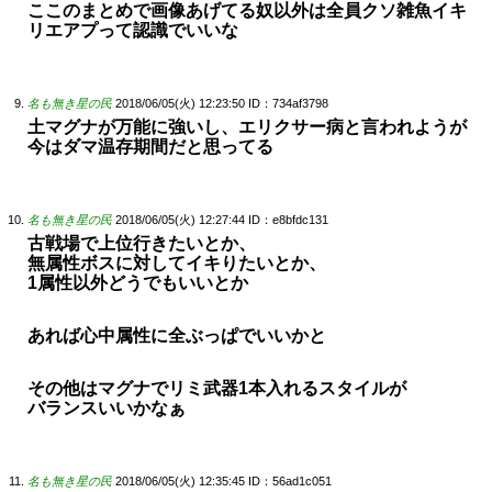
ここのまとめで画像あげてる奴以外は全員クソ雑魚イキ
リエアプって認識でいいな
名も無き星の民
2018/06/05(火) 12:23:50
ID：734af3798
土マグナが万能に強いし、エリクサー病と言われようが
今はダマ温存期間だと思ってる
名も無き星の民
2018/06/05(火) 12:27:44
ID：e8bfdc131
古戦場で上位行きたいとか、
無属性ボスに対してイキりたいとか、
1属性以外どうでもいいとか
あれば心中属性に全ぶっぱでいいかと
その他はマグナでリミ武器1本入れるスタイルが
バランスいいかなぁ
名も無き星の民
2018/06/05(火) 12:35:45
ID：56ad1c051