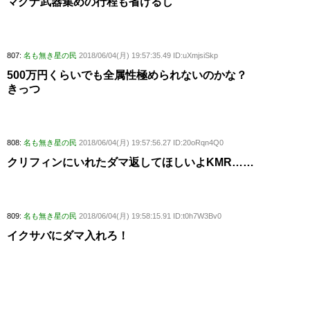
マグナ武器集めの行程も省けるし
807:
名も無き星の民
2018/06/04(月) 19:57:35.49 ID:uXmjsiSkp
500万円くらいでも全属性極められないのかな？
きっつ
808:
名も無き星の民
2018/06/04(月) 19:57:56.27 ID:20oRqn4Q0
クリフィンにいれたダマ返してほしいよKMR……
809:
名も無き星の民
2018/06/04(月) 19:58:15.91 ID:t0h7W3Bv0
イクサバにダマ入れろ！