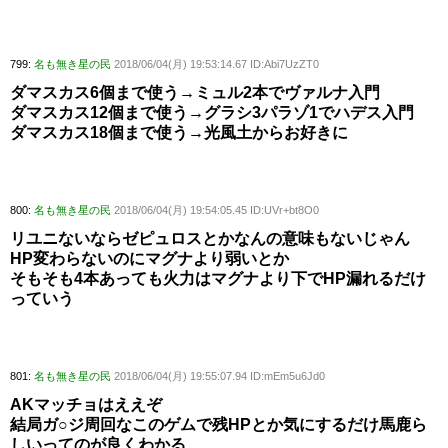
799:
名も無き星の民
2018/06/04(月) 19:53:14.67 ID:Abi7UzZT0
ダマスカス6個まで使う→ミュル2本でヴァルナ入門
ダマスカス12個まで使う→グラシ3パラゾ1でハデス入門
ダマスカス18個まで使う→光風土からお好きに
800:
名も無き星の民
2018/06/04(月) 19:54:05.45 ID:UVr+bt8O0
リユニないならゼピュロスとかなんの意味もないじゃん
HP変わらないのにマグナより弱いとか
そもそも4本あっても火力はマグナより下でHP漏れるだけ
っていう
801:
名も無き星の民
2018/06/04(月) 19:55:07.94 ID:mEm5u6Jd0
AKマッチョはええぞ
結局ガ○ジ周回なこのゲムで残HPとか気にするだけ馬鹿ら
しいってのが良くわかる