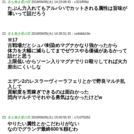
名も無き星の民
2018/06/05(火) 14:23:08
ID：c321ff09d
たぶん力入れてもアルバハでカットされる属性は旨味が
薄いって話だろう
名も無き星の民
2018/06/05(火) 14:35:51
ID：ce6dbb19e
※17
古戦場だとシュバ剣染めマグナかなり強かったから
体力を大幅に減らしてまでゼウスやる価値があるかって
話だと思う
上限低いからソーン入りマグナでリロ殴りしてれば火力
差出にくいしな
エデン2のレスラーヴィーラフェリとかで野良マルチ乱
入して
貢献度を荒稼ぎできるのは面白かった
団内マルチでそれやる勇気はなかったけどw
名も無き星の民
2018/06/05(火) 15:00:55
ID：c7c075262
やりたい属性とかこだわりがない
なのでグランデ最終600％頼むわ