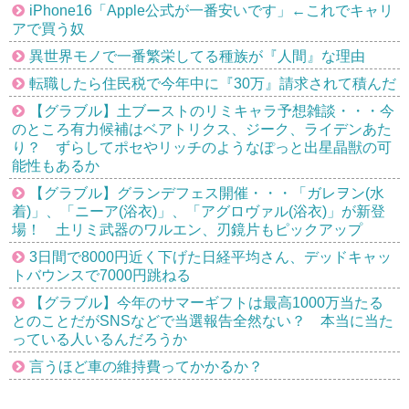
iPhone16「Apple公式が一番安いです」←これでキャリ
アで買う奴
異世界モノで一番繁栄してる種族が『人間』な理由
転職したら住民税で今年中に『30万』請求されて積んだ
【グラブル】土ブーストのリミキャラ予想雑談・・・今
のところ有力候補はベアトリクス、ジーク、ライデンあた
り？ ずらしてポセやリッチのようなぽっと出星晶獣の可
能性もあるか
【グラブル】グランデフェス開催・・・「ガレヲン(水
着)」、「ニーア(浴衣)」、「アグロヴァル(浴衣)」が新登
場！ 土リミ武器のワルエン、刃鏡片もピックアップ
3日間で8000円近く下げた日経平均さん、デッドキャッ
トバウンスで7000円跳ねる
【グラブル】今年のサマーギフトは最高1000万当たる
とのことだがSNSなどで当選報告全然ない？ 本当に当た
っている人いるんだろうか
言うほど車の維持費ってかかるか？