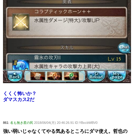
くくく怖いか？
ダマスカス2だ
861:
名も無き星の民
2018/06/04(月) 20:46:26.91 ID:YBxcbWBV0
強い弱いじゃなくてやる気あるところにダマ使え。哲也の