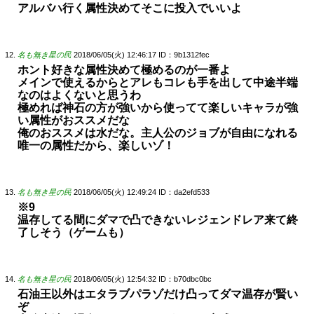
アルバハ行く属性決めてそこに投入でいいよ
名も無き星の民
2018/06/05(火) 12:46:17
ID：9b1312fec
ホント好きな属性決めて極めるのが一番よ
メインで使えるからとアレもコレも手を出して中途半端
なのはよくないと思うわ
極めれば神石の方が強いから使ってて楽しいキャラが強
い属性がおススメだな
俺のおススメは水だな。主人公のジョブが自由になれる
唯一の属性だから、楽しいゾ！
名も無き星の民
2018/06/05(火) 12:49:24
ID：da2efd533
※9
温存してる間にダマで凸できないレジェンドレア来て終
了しそう（ゲームも）
名も無き星の民
2018/06/05(火) 12:54:32
ID：b70dbc0bc
石油王以外はエタラブパラゾだけ凸ってダマ温存が賢い
ぞ