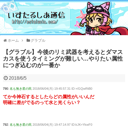
ホーム
グラブル
【グラブル】今後のリミ武器を考えるとダマス
カスを使うタイミングが難しい…やりたい属性
につぎ込むのが一番か
2018/6/5
790:
名も無き星の民
2018/06/04(月) 19:45:57.31 ID:+/GQwRtB0
てか今神石するとしたらどの属性がいいんだ
明確に差がでるのって水と光くらい？
792:
名も無き星の民
2018/06/04(月) 19:47:14.97 ID:kJK+YkwF0