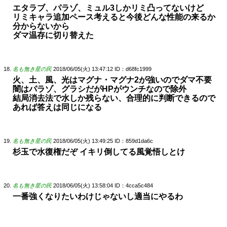
エタラブ、パラゾ、ミュル3しかリミ凸ってないけど
リミキャラ追加ペース考えると今後どんな性能の来るか
分からないから
ダマ温存に切り替えた
名も無き星の民
2018/06/05(火) 13:47:12
ID：d68fc1999
火、土、風、光はマグナ・マグナ2が強いのでダマ不要
闇はパラゾ、グラシだがHPがウンチなので除外
結局消去法で水しか残らない、合理的に判断できるので
あれば答えは同じになる
名も無き星の民
2018/06/05(火) 13:49:25
ID：859d1da6c
杉玉で水復権だぞ イキリ倒してる風覚悟しとけ
名も無き星の民
2018/06/05(火) 13:58:04
ID：4cca5c484
一番強くなりたいわけじゃないし適当にやるわ