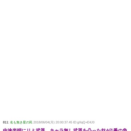
811:
名も無き星の民
2018/06/04(月) 20:00:37.45 ID:gXqQ+E4J0
中途半端にリミ武器、キャラ無し武器を凸った奴が1番の負