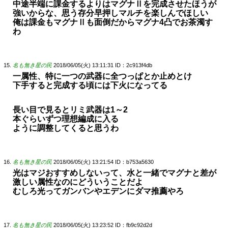
中途半端に課金するよりはマグナⅡを完成させたほうが
強いからな、思う存分早押しマルチを楽しんでほしい
俺は課金もマグナⅡも面倒だからマグナ4凸でお茶濁す
わ
名も無き星の民
2018/06/05(火) 13:11:31
ID：2c913f4db
一属性、特に一つの武器に全つっぱとか止めとけ
下手すると完成する頃には下火になってる
長い目で見るとリミ武器は1～2
本ぐらいずつ理想編成に入る
ように調整してくると思うわ
名も無き星の民
2018/06/05(火) 13:21:54
ID：b753a5630
光はマジおすすめしないって、水と一緒でマグナと差が
激しい属性なのにどういうことだよ
むしろ光ってガンバンやエデンにダマ推薦やろ
名も無き星の民
2018/06/05(火) 13:23:52
ID：fb9c92d2d