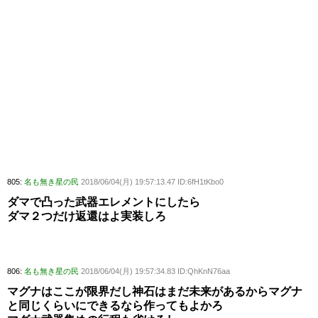
805:
名も無き星の民
2018/06/04(月) 19:57:13.47 ID:6fH1tKbo0
ダマで凸った武器エレメントにしたら
ダマ２つだけ返還はよ実装しろ
806:
名も無き星の民
2018/06/04(月) 19:57:34.83 ID:QhKnN76aa
マグナはここが限界だし神石はまだ未来があるからマグナ
と同じくらいにできるなら作ってもよかろ