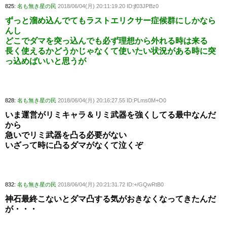
825:
名も無き星の民
2018/06/04(月) 20:11:19.20 ID:jf03JPBz0
ずっと溜め込んでてもラストエリクサー症候群にしかなら
んし
どこでダマを突っ込んでも必ず理想から外れる時は来る
長く使えるかどうかじゃなくて使いたい状況がある時に突
っ込めばいいと思うが
828:
名も無き星の民
2018/06/04(月) 20:16:27.55 ID:PLms0M+O0
いま運営がリミキャラ＆リミ武器を強くしてる最中なんだ
から
急いでリミ武器を凸る必要がない
いざって時に凸るダマがなくて泣くぞ
832:
名も無き星の民
2018/06/04(月) 20:21:31.72 ID:+/GQwRtB0
神石最終こないとダマ凸する気がおきなくなってきたんだ
が・・・