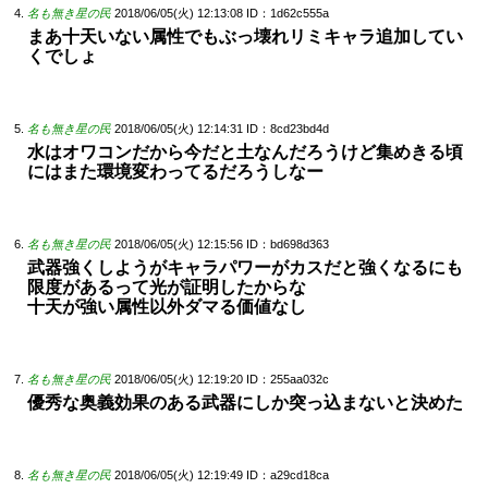
名も無き星の民
2018/06/05(火) 12:13:08
ID：1d62c555a
まあ十天いない属性でもぶっ壊れリミキャラ追加してい
くでしょ
名も無き星の民
2018/06/05(火) 12:14:31
ID：8cd23bd4d
水はオワコンだから今だと土なんだろうけど集めきる頃
にはまた環境変わってるだろうしなー
名も無き星の民
2018/06/05(火) 12:15:56
ID：bd698d363
武器強くしようがキャラパワーがカスだと強くなるにも
限度があるって光が証明したからな
十天が強い属性以外ダマる価値なし
名も無き星の民
2018/06/05(火) 12:19:20
ID：255aa032c
優秀な奥義効果のある武器にしか突っ込まないと決めた
名も無き星の民
2018/06/05(火) 12:19:49
ID：a29cd18ca