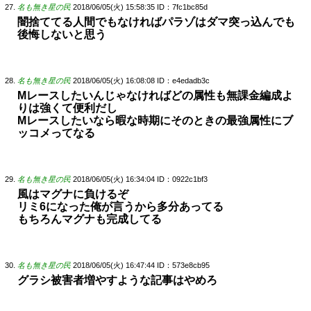
名も無き星の民
2018/06/05(火) 15:58:35
ID：7fc1bc85d
闇捨ててる人間でもなければパラゾはダマ突っ込んでも
後悔しないと思う
名も無き星の民
2018/06/05(火) 16:08:08
ID：e4edadb3c
Mレースしたいんじゃなければどの属性も無課金編成よ
りは強くて便利だし
Mレースしたいなら暇な時期にそのときの最強属性にブ
ッコメってなる
名も無き星の民
2018/06/05(火) 16:34:04
ID：0922c1bf3
風はマグナに負けるぞ
リミ6になった俺が言うから多分あってる
もちろんマグナも完成してる
名も無き星の民
2018/06/05(火) 16:47:44
ID：573e8cb95
グラシ被害者増やすような記事はやめろ