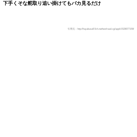
下手くそな舵取り追い掛けてもバカ見るだけ
引用元：http://hayabusa9.5ch.net/test/read.cgi/appli/1528077159/