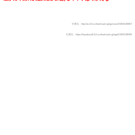
引用元：http://ai.2ch.sc/test/read.cgi/gameswf/1604146967/
引用元：https://hayabusa9.2ch.sc/test/read.cgi/appli/1604139040/