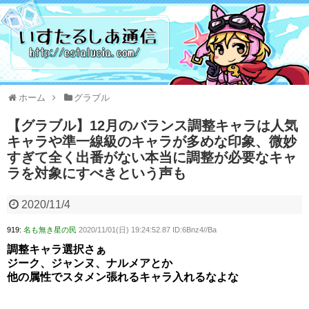
ホーム
グラブル
【グラブル】12月のバランス調整キャラは人気
キャラや準一線級のキャラが多めな印象、微妙
すぎて全く出番がない本当に調整が必要なキャ
ラを対象にすべきという声も
2020/11/4
919:
名も無き星の民
2020/11/01(日) 19:24:52.87 ID:6Bnz4//Ba
調整キャラ選択さぁ
ジーク、ジャンヌ、ナルメアとか
他の属性でスタメン張れるキャラ入れるなよな