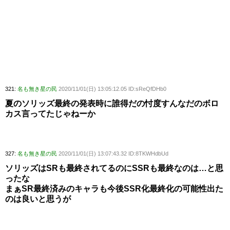
321:
名も無き星の民
2020/11/01(日) 13:05:12.05 ID:sReQfDHb0
夏のソリッズ最終の発表時に誰得だの忖度すんなだのボロ
カス言ってたじゃねーか
327:
名も無き星の民
2020/11/01(日) 13:07:43.32 ID:8TKWHdbUd
ソリッズはSRも最終されてるのにSSRも最終なのは…と思
ったな
まぁSR最終済みのキャラも今後SSR化最終化の可能性出た
のは良いと思うが