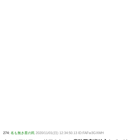
274:
名も無き星の民
2020/11/01(日) 12:34:50.13 ID:FAFw3GXWH