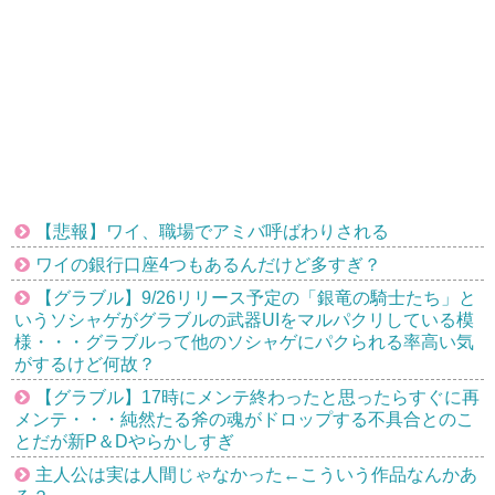
【悲報】ワイ、職場でアミバ呼ばわりされる
ワイの銀行口座4つもあるんだけど多すぎ？
【グラブル】9/26リリース予定の「銀竜の騎士たち」と
いうソシャゲがグラブルの武器UIをマルパクリしている模
様・・・グラブルって他のソシャゲにパクられる率高い気
がするけど何故？
【グラブル】17時にメンテ終わったと思ったらすぐに再
メンテ・・・純然たる斧の魂がドロップする不具合とのこ
とだが新P＆Dやらかしすぎ
主人公は実は人間じゃなかった←こういう作品なんかあ