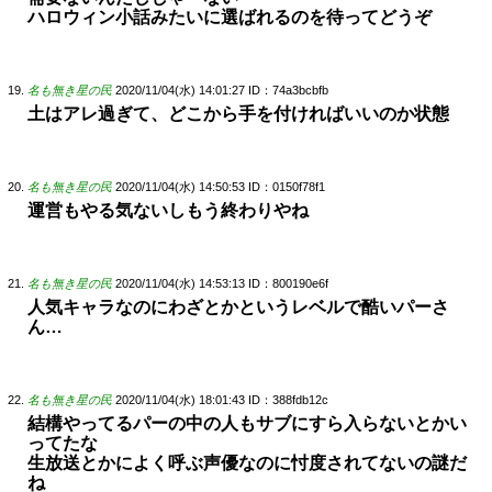
ハロウィン小話みたいに選ばれるのを待ってどうぞ
名も無き星の民
2020/11/04(水) 14:01:27
ID：74a3bcbfb
土はアレ過ぎて、どこから手を付ければいいのか状態
名も無き星の民
2020/11/04(水) 14:50:53
ID：0150f78f1
運営もやる気ないしもう終わりやね
名も無き星の民
2020/11/04(水) 14:53:13
ID：800190e6f
人気キャラなのにわざとかというレベルで酷いパーさ
ん…
名も無き星の民
2020/11/04(水) 18:01:43
ID：388fdb12c
結構やってるパーの中の人もサブにすら入らないとかい
ってたな
生放送とかによく呼ぶ声優なのに忖度されてないの謎だ
ね