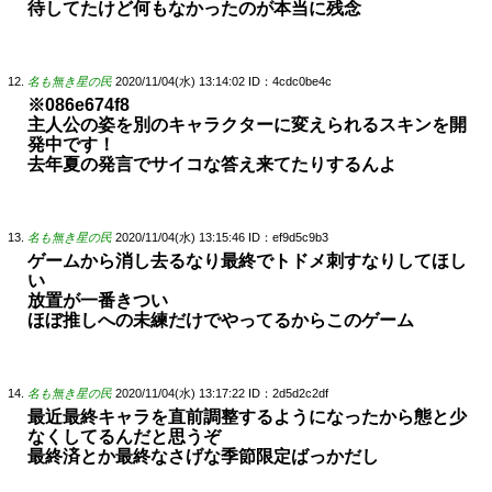
待してたけど何もなかったのが本当に残念
名も無き星の民
2020/11/04(水) 13:14:02
ID：4cdc0be4c
※086e674f8
主人公の姿を別のキャラクターに変えられるスキンを開
発中です！
去年夏の発言でサイコな答え来てたりするんよ
名も無き星の民
2020/11/04(水) 13:15:46
ID：ef9d5c9b3
ゲームから消し去るなり最終でトドメ刺すなりしてほし
い
放置が一番きつい
ほぼ推しへの未練だけでやってるからこのゲーム
名も無き星の民
2020/11/04(水) 13:17:22
ID：2d5d2c2df
最近最終キャラを直前調整するようになったから態と少
なくしてるんだと思うぞ
最終済とか最終なさげな季節限定ばっかだし