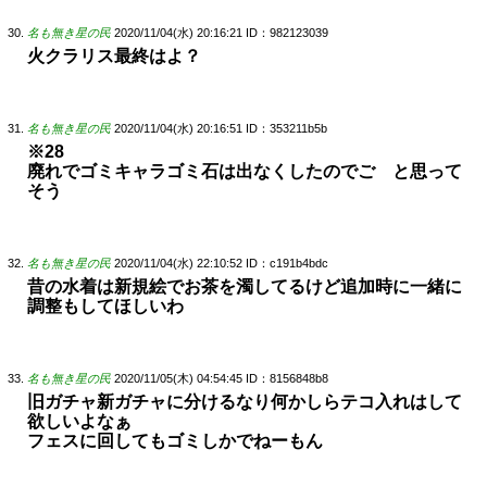
名も無き星の民
2020/11/04(水) 20:16:21
ID：982123039
火クラリス最終はよ？
名も無き星の民
2020/11/04(水) 20:16:51
ID：353211b5b
※28
廃れでゴミキャラゴミ石は出なくしたのでご と思って
そう
名も無き星の民
2020/11/04(水) 22:10:52
ID：c191b4bdc
昔の水着は新規絵でお茶を濁してるけど追加時に一緒に
調整もしてほしいわ
名も無き星の民
2020/11/05(木) 04:54:45
ID：8156848b8
旧ガチャ新ガチャに分けるなり何かしらテコ入れはして
欲しいよなぁ
フェスに回してもゴミしかでねーもん