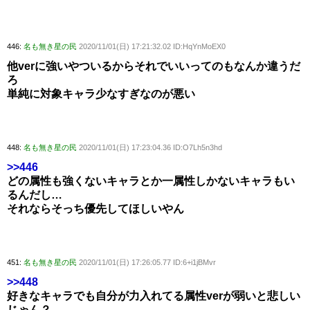
446:
名も無き星の民
2020/11/01(日) 17:21:32.02 ID:HqYnMoEX0
他verに強いやついるからそれでいいってのもなんか違うだ
ろ
単純に対象キャラ少なすぎなのが悪い
448:
名も無き星の民
2020/11/01(日) 17:23:04.36 ID:O7Lh5n3hd
>>446
どの属性も強くないキャラとか一属性しかないキャラもい
るんだし…
それならそっち優先してほしいやん
451:
名も無き星の民
2020/11/01(日) 17:26:05.77 ID:6+i1jBMvr
>>448
好きなキャラでも自分が力入れてる属性verが弱いと悲しい
じゃん？