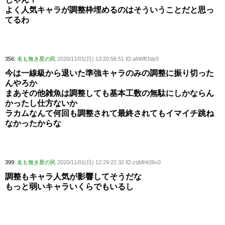
よく人気キャラが調整枠埋めるのはそういうことだと思っ
てるわ
356:
名も無き星の民
2020/11/01(日) 13:20:58.51 ID:ahWffJdy0
今は一線級から退いた準強キャラのみの調整に振り切った
んやろか
まあその他雑魚は調整しても基本工数の無駄にしかならん
かったし仕方ないか
ラカムなんて何回も調整されて最終されてもイマイチ跳ね
なかったからな
399:
名も無き星の民
2020/11/01(日) 12:29:22.32 ID:zqMHt36c0
調整もキャラ人気が影響してそうだな
もっと弱いキャラいくらでもいるし