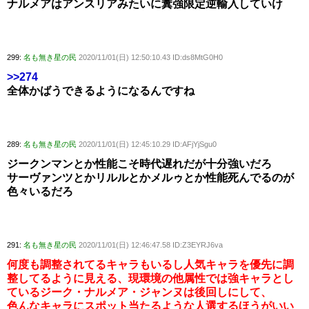
ナルメアはアンスリアみたいに糞強限定逆輸入していけ
299:
名も無き星の民
2020/11/01(日) 12:50:10.43 ID:ds8MtG0H0
>>274
全体かばうできるようになるんですね
289:
名も無き星の民
2020/11/01(日) 12:45:10.29 ID:AFjYjSgu0
ジークンマンとか性能こそ時代遅れだが十分強いだろ
サーヴァンツとかリルルとかメルゥとか性能死んでるのが
色々いるだろ
291:
名も無き星の民
2020/11/01(日) 12:46:47.58 ID:Z3EYRJ6va
何度も調整されてるキャラもいるし人気キャラを優先に調
整してるように見える、現環境の他属性では強キャラとし
ているジーク・ナルメア・ジャンヌは後回しにして、
色んなキャラにスポット当たるような人選するほうがいい