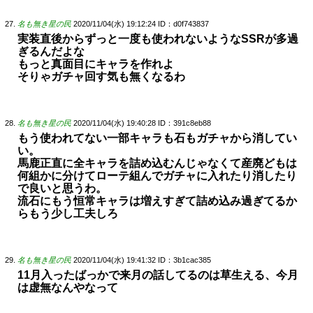
名も無き星の民
2020/11/04(水) 19:12:24
ID：d0f743837
実装直後からずっと一度も使われないようなSSRが多過
ぎるんだよな
もっと真面目にキャラを作れよ
そりゃガチャ回す気も無くなるわ
名も無き星の民
2020/11/04(水) 19:40:28
ID：391c8eb88
もう使われてない一部キャラも石もガチャから消してい
い。
馬鹿正直に全キャラを詰め込むんじゃなくて産廃どもは
何組かに分けてローテ組んでガチャに入れたり消したり
で良いと思うわ。
流石にもう恒常キャラは増えすぎて詰め込み過ぎてるか
らもう少し工夫しろ
名も無き星の民
2020/11/04(水) 19:41:32
ID：3b1cac385
11月入ったばっかで来月の話してるのは草生える、今月
は虚無なんやなって