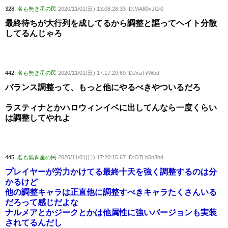
328:
名も無き星の民
2020/11/01(日) 13:08:28.33 ID:MA80vJGi0
最終待ちが大行列を成してるから調整と謳ってヘイト分散
してるんじゃろ
442:
名も無き星の民
2020/11/01(日) 17:17:29.69 ID:/xaTi/Wbd
バランス調整って、もっと他にやるべきやついるだろ
ラスティナとかハロウィンイベに出してんなら一度くらい
は調整してやれよ
445:
名も無き星の民
2020/11/01(日) 17:20:15.67 ID:O7Lh5n3hd
プレイヤーが労力かけてる最終十天を強く調整するのは分
かるけど
他の調整キャラは正直他に調整すべきキャラたくさんいる
だろって感じだよな
ナルメアとかジークとかは他属性に強いバージョンも実装
されてるんだし