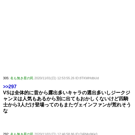
305:
名も無き星の民
2020/11/01(日) 12:53:55.26 ID:8TKWHdbUd
>>297
VSは全体的に昔から露出多いキャラの選出多いしジークジ
ャンヌは人気もあるから別に出てもおかしくないけど四騎
士から3人だけ登場ってのもまたヴェインファンが荒れそう
な
292:
名も無き星の民
2020/11/01(日) 12:46:58.86 ID:QjRMo9Kk0