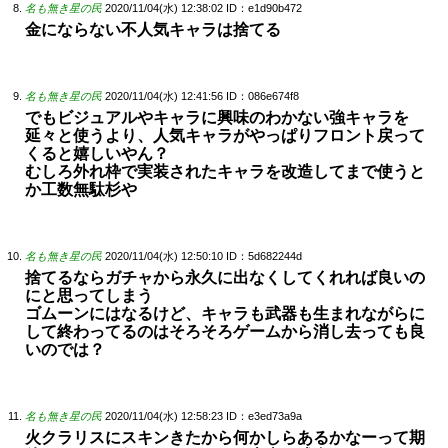
名も無き星の民
2020/11/04(水) 12:38:02
ID：e1d90b472
金にならない不人気キャラは捨てる
名も無き星の民
2020/11/04(水) 12:41:56
ID：086e674f8
でもビジュアルやキャラに興味のわかない強キャラを
延々と使うより、人気キャラがやっぱりフロント戻って
くると嬉しいやん？
むしろ外れ枠で実装されたキャラを改造してまで使うと
か工数無駄杉や
名も無き星の民
2020/11/04(水) 12:50:10
ID：5d682244d
捨てるならガチャから永久に出なくしてくれれば良いの
にと思ってしまう
ゴムーンにはなるけど、キャラも武器も生まれながらに
して終わってるのはそろそろゲームから消し去っても良
いのでは？
名も無き星の民
2020/11/04(水) 12:58:23
ID：e3ed73a9a
火クラリスにスキンきたから何かしらあるかなーって期