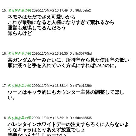
名も無き星の民
2020/11/04(水) 13:17:49
ID：96dc3efa2
ネモネはただでさえ可愛いから
これが最強になると人権になりすぎて荒れるから
運営も危惧してるんだろう
知らんけど
名も無き星の民
2020/11/04(水) 13:26:30
ID：9c30770bd
某ガンダムゲーみたいに、所持率から見た使用率の低い
順に淡々と手を入れていく方式にすればいいのに。
名も無き星の民
2020/11/04(水) 13:33:14
ID：97cb1229b
ウーノはキャラ的にもカウンター主体の調整してほし
い。
名も無き星の民
2020/11/04(水) 13:39:19
ID：6deb45835
バレンタインホワイトデーの注文すらろくに入らないよ
うなキャラはとりあえず放置でしょ
需要ないんだししゃーない