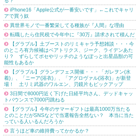
る？
iPhone16「Apple公式が一番安いです」←これでキャリ
アで買う奴
異世界モノで一番繁栄してる種族が『人間』な理由
転職したら住民税で今年中に『30万』請求されて積んだ
【グラブル】土ブーストのリミキャラ予想雑談・・・今
のところ有力候補はベアトリクス、ジーク、ライデンあた
り？ ずらしてポセやリッチのようなぽっと出星晶獣の可
能性もあるか
【グラブル】グランデフェス開催・・・「ガレヲン(水
着)」、「ニーア(浴衣)」、「アグロヴァル(浴衣)」が新登
場！ 土リミ武器のワルエン、刃鏡片もピックアップ
3日間で8000円近く下げた日経平均さん、デッドキャッ
トバウンスで7000円跳ねる
【グラブル】今年のサマーギフトは最高1000万当たる
とのことだがSNSなどで当選報告全然ない？ 本当に当た
っている人いるんだろうか
言うほど車の維持費ってかかるか？