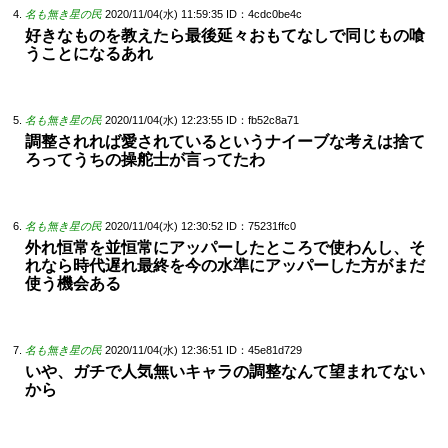
名も無き星の民
2020/11/04(水) 11:59:35
ID：4cdc0be4c
好きなものを教えたら最後延々おもてなしで同じもの喰
うことになるあれ
名も無き星の民
2020/11/04(水) 12:23:55
ID：fb52c8a71
調整されれば愛されているというナイーブな考えは捨て
ろってうちの操舵士が言ってたわ
名も無き星の民
2020/11/04(水) 12:30:52
ID：75231ffc0
外れ恒常を並恒常にアッパーしたところで使わんし、そ
れなら時代遅れ最終を今の水準にアッパーした方がまだ
使う機会ある
名も無き星の民
2020/11/04(水) 12:36:51
ID：45e81d729
いや、ガチで人気無いキャラの調整なんて望まれてない
から