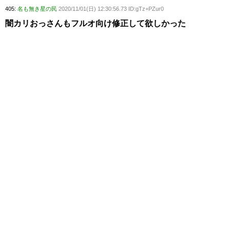
405:
名も無き星の民
2020/11/01(日) 12:30:56.73 ID:gTz+PZur0
闇カリおっさんもフルオ向け修正して欲しかった