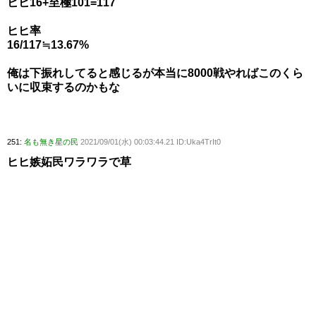
ヒヒ16+至極101=117
ヒヒ率
16/117≒13.67%
俺は下振れしてると感じるが本当に8000戦やればこのくら
いに収束するのかもな
251:
名も無き星の民
2021/09/01(水) 00:03:44.21 ID:Uka4TrIt0
ヒヒ嫉妬民ワラワラで草