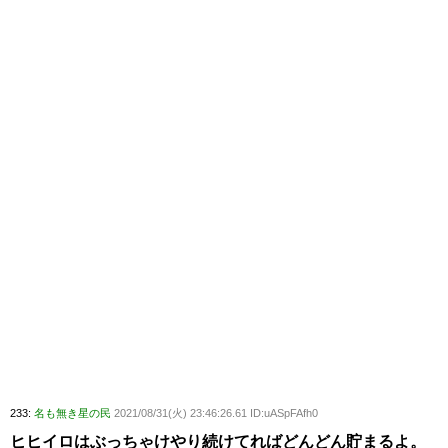
233:
名も無き星の民
2021/08/31(火) 23:46:26.61 ID:uASpFAfh0
ヒヒイロはぶっちゃけやり続けてればどんどん貯まるよ。