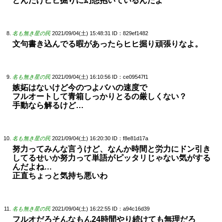
どんだけヒヒ掘りに幻想抱いているんだよ
名も無き星の民
2021/09/04(土) 15:48:31
ID：829ef1482
文句書き込んでる暇があったらヒヒ掘り頑張りなよ。
名も無き星の民
2021/09/04(土) 16:10:56
ID：ce09547f1
嫉妬はないけど今のつよバハの速度で
フルオートして青箱しっかりとるの厳しくない？
手動なら解るけど…
名も無き星の民
2021/09/04(土) 16:20:30
ID：f8e81d17a
努力ってみんな言うけど、なんか時間と労力にドン引き
してるせいか努力って単語がピッタリじゃない気がする
んだよね…
正直ちょっと気持ち悪いわ
名も無き星の民
2021/09/04(土) 16:22:55
ID：a94c16d39
フルオだろそんなもん24時間やり続けても無理だろ