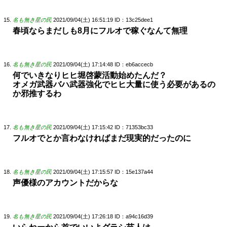
名も無き星の民
2021/09/04(土) 16:51:19
ID：13c25dee1
春頃ならまだしも8月にフルオで稼ぐなんて無理
名も無き星の民
2021/09/04(土) 17:14:48
ID：eb6accecb
何でいきなりヒヒ堀啓蒙活動始めたんだ？
オメガ武器バハ武器強化でヒヒ大量に使う必要があるの
か邪推するわ
名も無き星の民
2021/09/04(土) 17:15:42
ID：71353bc33
フルオでとか言わなければまだ現実的だったのに
名も無き星の民
2021/09/04(土) 17:15:57
ID：15e137a44
声優様のアカウントだからな
名も無き星の民
2021/09/04(土) 17:26:18
ID：a94c16d39