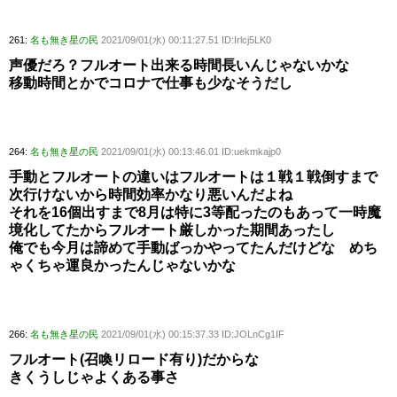
261:
名も無き星の民
2021/09/01(水) 00:11:27.51 ID:Irlcj5LK0
声優だろ？フルオート出来る時間長いんじゃないかな
移動時間とかでコロナで仕事も少なそうだし
264:
名も無き星の民
2021/09/01(水) 00:13:46.01 ID:uekmkajp0
手動とフルオートの違いはフルオートは１戦１戦倒すまで
次行けないから時間効率かなり悪いんだよね
それを16個出すまで8月は特に3等配ったのもあって一時魔
境化してたからフルオート厳しかった期間あったし
俺でも今月は諦めて手動ばっかやってたんだけどな めち
ゃくちゃ運良かったんじゃないかな
266:
名も無き星の民
2021/09/01(水) 00:15:37.33 ID:JOLnCg1IF
フルオート(召喚リロード有り)だからな
きくうしじゃよくある事さ