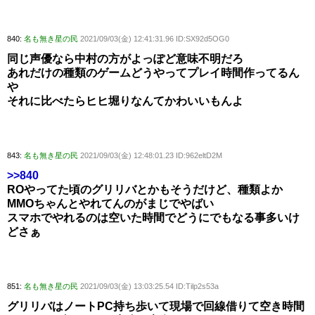
840:
名も無き星の民
2021/09/03(金) 12:41:31.96 ID:SX92d5OG0
同じ声優なら中村の方がよっぽど意味不明だろ
あれだけの種類のゲームどうやってプレイ時間作ってるん
や
それに比べたらヒヒ堀りなんてかわいいもんよ
843:
名も無き星の民
2021/09/03(金) 12:48:01.23 ID:962eltD2M
>>840
ROやってた頃のグリリバとかもそうだけど、種類よか
MMOちゃんとやれてんのがまじでやばい
スマホでやれるのは空いた時間でどうにでもなる事多いけ
どさぁ
851:
名も無き星の民
2021/09/03(金) 13:03:25.54 ID:Tilp2s53a
グリリバはノートPC持ち歩いて現場で回線借りて空き時間