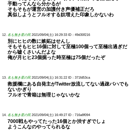
手動ってんなら分かるが
そもそもが運営の加護付き声優補正だろ
真似しようとフルオする奴増えた印象しかないわ
名も無き星の民
2021/09/04(土) 16:29:33
ID：49d30f216
別にヒヒの数に嫉妬はせんし
そもそもヒヒ16個に対して至極100個って至極出過ぎだ
から嘘くさいんだよな
俺が月ヒヒ23個掘った時至極は75個だったぞ
名も無き星の民
2021/09/04(土) 16:31:22
ID：371fd53ca
救援欄にある自発主がTwitter放流してない過疎バハでも
ないかぎり
フルオで青箱は無理じゃないかな
名も無き星の民
2021/09/04(土) 16:49:27
ID：716a8f094
7000戦もやってたった16個とか渋すぎでしょ
ようこんなのやってられるな