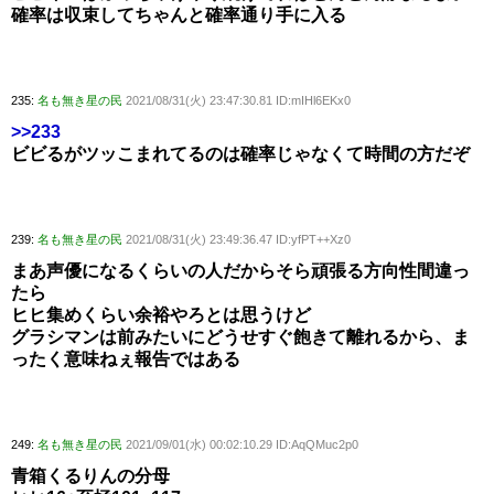
確率は収束してちゃんと確率通り手に入る
235:
名も無き星の民
2021/08/31(火) 23:47:30.81 ID:mIHl6EKx0
>>233
ビビるがツッこまれてるのは確率じゃなくて時間の方だぞ
239:
名も無き星の民
2021/08/31(火) 23:49:36.47 ID:yfPT++Xz0
まあ声優になるくらいの人だからそら頑張る方向性間違っ
たら
ヒヒ集めくらい余裕やろとは思うけど
グラシマンは前みたいにどうせすぐ飽きて離れるから、ま
ったく意味ねぇ報告ではある
249:
名も無き星の民
2021/09/01(水) 00:02:10.29 ID:AqQMuc2p0
青箱くるりんの分母