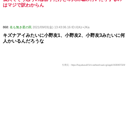
はマジで訳わからん
868:
名も無き星の民
2021/09/03(金) 13:43:06.16 ID:/i1Kz+JKa
キズナアイみたいに小野友1、小野友2、小野友3みたいに何
人かいるんだろうな
引用元：https://hayabusa9.5ch.net/test/read.cgi/appli/1630407324/