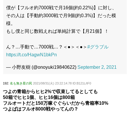
僕が【フルオ約7000戦で月16個(約0.22%)】に対し、
その人は【手動約3000戦で月9個(約0.3%)】だった模
様。
もし僕と同じ数戦えれば単純計算で【月21個】！
ん？…手動で…7000戦…？＜●＞＜●＞
#グラブル
https://t.co/HagwN1bkPn
— 小野友樹 (@onoyuki19840622)
September 2, 2021
192:
名も無き星の民
2021/08/31(火) 23:22:14.78 ID:B121L/tF0
つよの青箱からヒヒ2%で収束してるとしても
50箱でヒヒ1個、ヒヒ16個は800箱
フルオートだと150万稼ぐぐらいだから青箱率10%
つよばはフルオ8000戦やってんの？