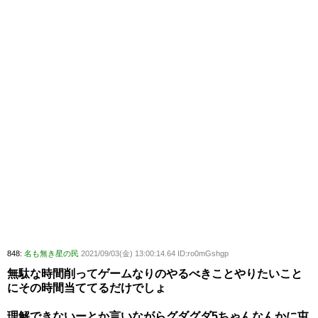
848:
名も無き星の民
2021/09/03(金) 13:00:14.64 ID:ro0mGshgp
無駄な時間削ってゲームなりのやるべきことやりたいこと
にその時間当ててるだけでしょ
理解できないーとか言いながらグダグダ5ちゃんなんかに屯