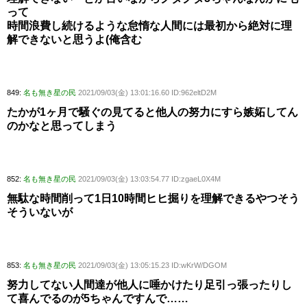
って
時間浪費し続けるような怠惰な人間には最初から絶対に理
解できないと思うよ(俺含む
849:
名も無き星の民
2021/09/03(金) 13:01:16.60 ID:962eltD2M
たかが1ヶ月で騒ぐの見てると他人の努力にすら嫉妬してん
のかなと思ってしまう
852:
名も無き星の民
2021/09/03(金) 13:03:54.77 ID:zgaeL0X4M
無駄な時間削って1日10時間ヒヒ掘りを理解できるやつそう
そういないが
853:
名も無き星の民
2021/09/03(金) 13:05:15.23 ID:wKrW/DGOM
努力してない人間達が他人に唾かけたり足引っ張ったりし
て喜んでるのが5ちゃんですんで……