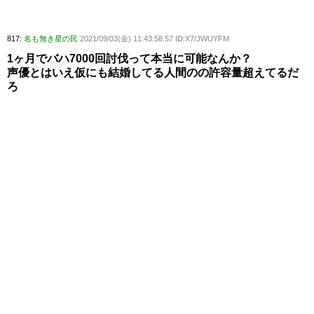
817:
名も無き星の民
2021/09/03(金) 11:43:58.57 ID:X7/JWUYFM
1ヶ月でバハ7000回討伐って本当に可能なんか？
声優とはいえ仮にも結婚してる人間のの許容量超えてるだ
ろ