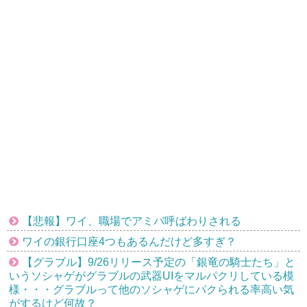
【悲報】ワイ、職場でアミバ呼ばわりされる
ワイの銀行口座4つもあるんだけど多すぎ？
【グラブル】9/26リリース予定の「銀竜の騎士たち」と
いうソシャゲがグラブルの武器UIをマルパクリしている模
様・・・グラブルって他のソシャゲにパクられる率高い気
がするけど何故？