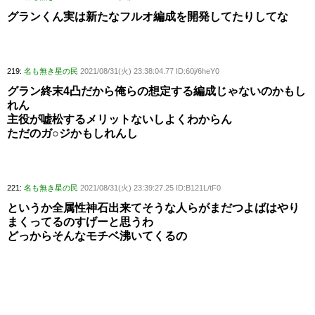
グランくん実は新たなフルオ編成を開発してたりしてな
219:
名も無き星の民
2021/08/31(火) 23:38:04.77 ID:60j/6heY0
グラン終末4凸だから俺らの想定する編成じゃないのかもし
れん
主役が嘘松するメリットないしよくわからん
ただのガ○ジかもしれんし
221:
名も無き星の民
2021/08/31(火) 23:39:27.25 ID:B121L/tF0
というか全属性神石出来てそうな人らがまだつよばはやり
まくってるのすげーと思うわ
どっからそんなモチベ沸いてくるの