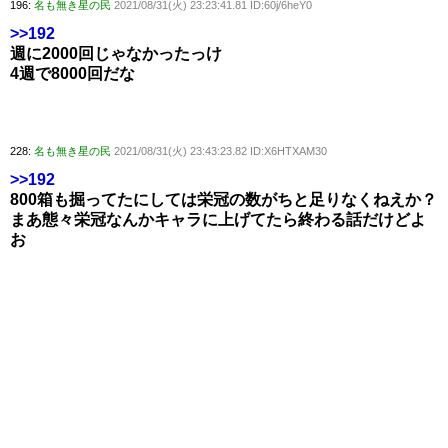
196:
名も無き星の民
2021/08/31(火) 23:23:41.81 ID:60j/6heY0
>>192
週に2000回じゃなかったっけ
4週で8000回だな
228:
名も無き星の民
2021/08/31(火) 23:43:23.82 ID:X6HTXAM30
>>192
800箱も掘ってたにしては栄冠の数がちと足りなくねえか？
まあ態々栄冠なんかキャラに上げてたら終わる話だけどよ
お