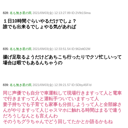
828:
名も無き星の民
2021/09/03(金) 12:13:27.89 ID:2V9t1SIma
１日10時間ぐらいやるだけでしょ？
誰でも出来るでしょやる気があれば
835:
名も無き星の民
2021/09/03(金) 12:33:51.54 ID:962eltD2M
揚げ足取るようだけどあちこち行ったりでクソ忙しいって
場合は暇でもあるんちゃうの
839:
名も無き星の民
2021/09/03(金) 12:39:21.57 ID:SDbyA5F/d
同じ声優でも自分で車運転して現場行きますって人と電車
で行きますって人と運転手ついていますって人
妻子持ちでも子育ても家事も分担しようって人と全部嫁さ
んがやりますって人じゃスマホに触れる時間はまるで違う
だろうしなんとも言えんわ
そのうちグラちゃんでどう回してたかとか語るかもね