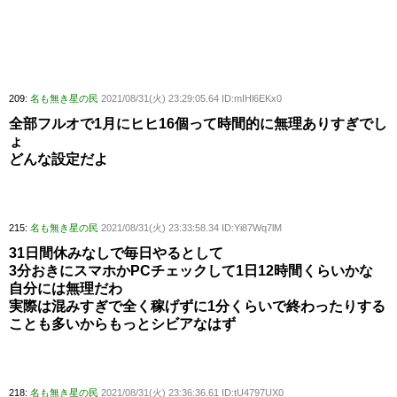
209:
名も無き星の民
2021/08/31(火) 23:29:05.64 ID:mIHl6EKx0
全部フルオで1月にヒヒ16個って時間的に無理ありすぎでし
ょ
どんな設定だよ
215:
名も無き星の民
2021/08/31(火) 23:33:58.34 ID:Yi87Wq7lM
31日間休みなしで毎日やるとして
3分おきにスマホかPCチェックして1日12時間くらいかな
自分には無理だわ
実際は混みすぎで全く稼げずに1分くらいで終わったりする
ことも多いからもっとシビアなはず
218:
名も無き星の民
2021/08/31(火) 23:36:36.61 ID:tU4797UX0