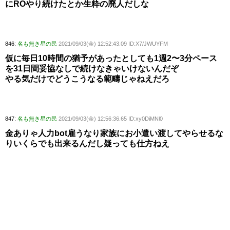
にROやり続けたとか生粋の廃人だしな
846:
名も無き星の民
2021/09/03(金) 12:52:43.09 ID:X7/JWUYFM
仮に毎日10時間の猶予があったとしても1週2〜3分ペース
を31日間妥協なしで続けなきゃいけないんだぞ
やる気だけでどうこうなる範疇じゃねえだろ
847:
名も無き星の民
2021/09/03(金) 12:56:36.65 ID:xy0DiMNl0
金ありゃ人力bot雇うなり家族にお小遣い渡してやらせるな
りいくらでも出来るんだし疑っても仕方ねえ