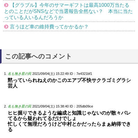
【グラブル】今年のサマーギフトは最高1000万当たる
とのことだがSNSなどで当選報告全然ない？ 本当に当た
っている人いるんだろうか
言うほど車の維持費ってかかるか？
この記事へのコメント
名も無き星の民
2021/09/04(土) 15:22:49
ID：7e4321bf1
黙っていられねえのかこのエアプ不快サクラゴミグラシ
芸人
名も無き星の民
2021/09/04(土) 15:38:40
ID：205db09ce
ヒヒ掘りできるような編成と知識じゃないのが散々バレ
てるから疑われてるだけでしょ
忙しくて無理だろうけど中村とかだったらまぁ納得でき
る