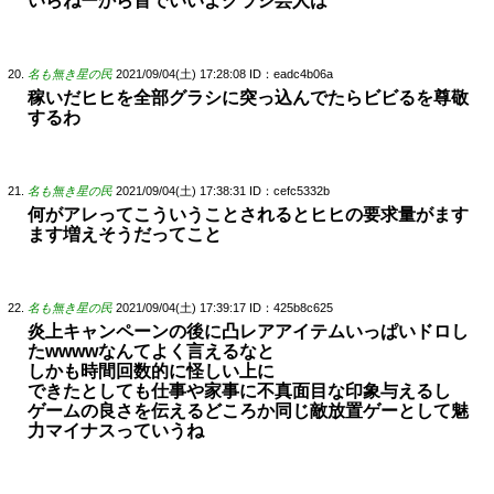
いらねーから首でいいよグラシ芸人は
名も無き星の民
2021/09/04(土) 17:28:08
ID：eadc4b06a
稼いだヒヒを全部グラシに突っ込んでたらビビるを尊敬
するわ
名も無き星の民
2021/09/04(土) 17:38:31
ID：cefc5332b
何がアレってこういうことされるとヒヒの要求量がます
ます増えそうだってこと
名も無き星の民
2021/09/04(土) 17:39:17
ID：425b8c625
炎上キャンペーンの後に凸レアアイテムいっぱいドロし
たwwwwなんてよく言えるなと
しかも時間回数的に怪しい上に
できたとしても仕事や家事に不真面目な印象与えるし
ゲームの良さを伝えるどころか同じ敵放置ゲーとして魅
力マイナスっていうね