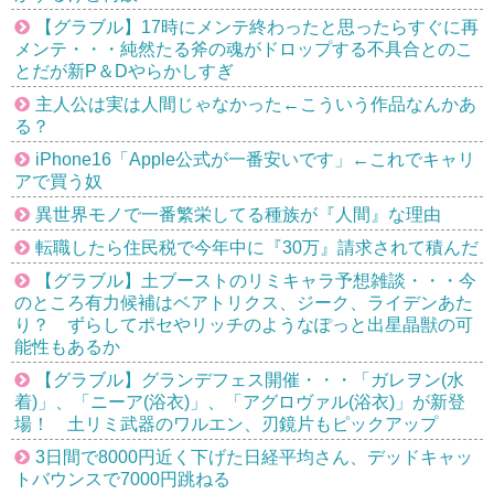
【グラブル】17時にメンテ終わったと思ったらすぐに再
メンテ・・・純然たる斧の魂がドロップする不具合とのこ
とだが新P＆Dやらかしすぎ
主人公は実は人間じゃなかった←こういう作品なんかあ
る？
iPhone16「Apple公式が一番安いです」←これでキャリ
アで買う奴
異世界モノで一番繁栄してる種族が『人間』な理由
転職したら住民税で今年中に『30万』請求されて積んだ
【グラブル】土ブーストのリミキャラ予想雑談・・・今
のところ有力候補はベアトリクス、ジーク、ライデンあた
り？ ずらしてポセやリッチのようなぽっと出星晶獣の可
能性もあるか
【グラブル】グランデフェス開催・・・「ガレヲン(水
着)」、「ニーア(浴衣)」、「アグロヴァル(浴衣)」が新登
場！ 土リミ武器のワルエン、刃鏡片もピックアップ
3日間で8000円近く下げた日経平均さん、デッドキャッ
トバウンスで7000円跳ねる