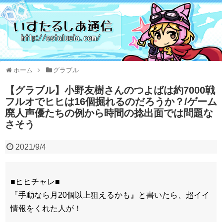
ホーム
グラブル
【グラブル】小野友樹さんのつよばは約7000戦
フルオでヒヒは16個掘れるのだろうか？/ゲーム
廃人声優たちの例から時間の捻出面では問題な
さそう
2021/9/4
■ヒヒチャレ■
『手動なら月20個以上狙えるかも』と書いたら、超イイ
情報をくれた人が！