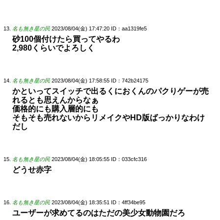
名も無き星の民
2023/08/04(金) 17:47:20
ID：aa1319fe5
砂100個付けたら買ってやるわ
2,980くらいでよろしく
名も無き星の民
2023/08/04(金) 17:58:55
ID：742b24175
かといってスイッチで出るくにおくんのパクりゲーが売
れるとも思えんからなぁ
価格的にも購入層的にも
そもそも売れないからリメイクやHD版ばっかりなわけ
だし
名も無き星の民
2023/08/04(金) 18:05:55
ID：033cfc316
どうせ赤字
名も無き星の民
2023/08/04(金) 18:35:51
ID：4ff34be95
ユーザーが求めてるのはただの美少女動物園だろ