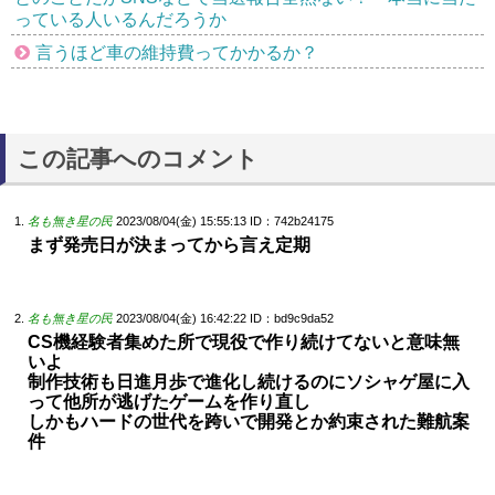
っている人いるんだろうか
言うほど車の維持費ってかかるか？
この記事へのコメント
名も無き星の民
2023/08/04(金) 15:55:13
ID：742b24175
まず発売日が決まってから言え定期
名も無き星の民
2023/08/04(金) 16:42:22
ID：bd9c9da52
CS機経験者集めた所で現役で作り続けてないと意味無
いよ
制作技術も日進月歩で進化し続けるのにソシャゲ屋に入
って他所が逃げたゲームを作り直し
しかもハードの世代を跨いで開発とか約束された難航案
件