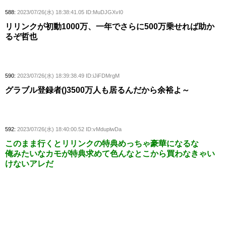
588:
2023/07/26(水) 18:38:41.05 ID:MuDJGXvI0
リリンクが初動1000万、一年でさらに500万乗せれば助か
るぞ哲也
590:
2023/07/26(水) 18:39:38.49 ID:iJiFDMrgM
グラブル登録者()3500万人も居るんだから余裕よ～
592:
2023/07/26(水) 18:40:00.52 ID:vMduplwDa
このまま行くとリリンクの特典めっちゃ豪華になるな
俺みたいなカモが特典求めて色んなとこから買わなきゃい
けないアレだ