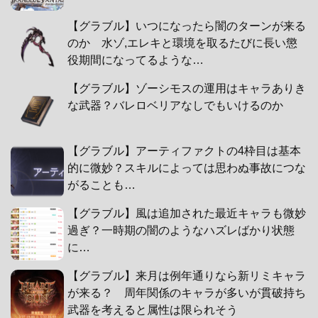
【グラブル】いつになったら闇のターンが来る
のか 水ゾ,エレキと環境を取るたびに長い懲
役期間になってるような…
【グラブル】ゾーシモスの運用はキャラありき
な武器？バレロベリアなしでもいけるのか
【グラブル】アーティファクトの4枠目は基本
的に微妙？スキルによっては思わぬ事故につな
がることも…
【グラブル】風は追加された最近キャラも微妙
過ぎ？一時期の闇のようなハズレばかり状態
に…
【グラブル】来月は例年通りなら新リミキャラ
が来る？ 周年関係のキャラが多いが貫破持ち
武器を考えると属性は限られそう