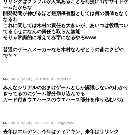
リリンクはグラブルが人気あることを前提に出すサイドゲ
ームだからな
開発期間が伸びるほど短期保有型としては何の価値もなく
なるわ
これに関しては木村の責任も大きいが、あいつは役職つい
てるくせになんの責任も取らん無能
そりゃ常識的に考えて赤字になるやろwww
普通のゲームメーカーなら木村なんぞとうの昔にクビや
で？？
642:
2023/07/26(水) 19:11:38.42 ID:Ru/dfcEB0
みんなシリアルのおまけゲームとしか認識しないのわかり
きってるのにゲーム部分作り込んでる
カード付きウエハースのウエハース部分を作り込むバカ
643:
2023/07/26(水) 19:12:12.19 ID:E+xgy7awM
去年はエルデン、今年はティアキン、来年はリリンク