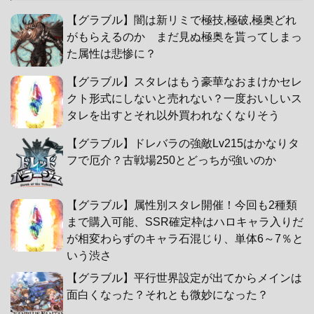
【グラブル】闇は新リミで極技,極破,極奥どれ
がもらえるのか まだ見ぬ極奥を貰ってしまっ
た属性は悲惨に？
【グラブル】スタレはもう豪華なおまけかセレ
クト形式にしないと売れない？一度おいしいス
タレを出すとそれ以外買われなくなりそう
【グラブル】ドレバラの強敵Lv215はかなりタ
フで厄介？古戦場250とどっちが強いのか
【グラブル】属性別スタレ開催！今回も2種類
まで購入可能、SSR確定枠はハロキャラ入りだ
が相変わらずのキャラ石混じり、単体6～7％と
いう渋さ
【グラブル】平行世界設定が出てからメインは
面白くなった？それとも微妙になった？