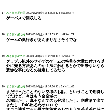
名も無き星の民
2023/08/04(金) 18:55:08
ID：8513e6874
ゲーパスで回収しろ
名も無き星の民
2023/08/04(金) 19:17:03
ID：c893ecb79
ゲームの奥行きがあんまりなさそうでな
名も無き星の民
2023/08/04(金) 19:28:18
ID：65db1467c
グラブル以外のサイゲのゲームの特典を大量に付ける以
外に売る方法あんのか？法に触れるとかで出来ないなら
悲惨な事になるの確定してるだろ
名も無き星の民
2023/08/04(金) 19:37:36
ID：2a4c41dd6
まだ行ったことのない空域のお話、ということで期待し
てたけど、今はもう全空域の
名前出たし、真王なんてのも登場したし、幽世まで出て
きたし、D4C出るわオロロで
オロロ演算するわ夏の施策するわでもう無茶苦茶な時に