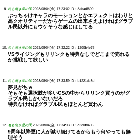
名も無き星の民
2023/08/04(金) 17:23:02
ID：8abadf809
ぶっちゃけキャラのモーションとかエフェクトはわりと
高クオリティーだからゲームの出来さえよければグラブ
ル民以外にもウケそうな感じはしてる
名も無き星の民
2023/08/04(金) 17:32:22
ID：1200b4e78
VSライジングもリリンクも特典なしでどこまで売れる
か挑戦して欲しい
名も無き星の民
2023/08/04(金) 17:33:59
ID：b1221dc8d
夢見がちｗ
そもそも選択肢が多いCSの中からリリンク買うのがグ
ラブル民しかいないだろ
特典なければグラブル民もほとんど買わん
名も無き星の民
2023/08/04(金) 17:34:33
ID：d3c0fd406
9周年以降更に人が減り続けてるからもう何やっても無
理そう