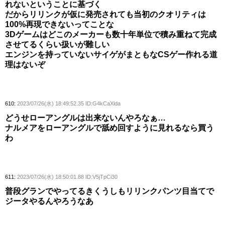
れないということに基づく
だからリリンクが仮に発売されても当初のクオリティは
100%再現できないってことな
3Dゲームはどこのメーカーも数十年単位で積み重ねて完成
させてるくらい扱いが難しい
エンジンを持っていないサイゲがまともなCSゲー作れる道
理はないぞ
610:
2023/07/26(水) 18:49:52.35 ID:G4kCaXlda
どうせローアングルは出来ないんやろなぁ…
ナルメアをローアングルで舐め回すように見れるなら買う
わ
611:
2023/07/26(水) 18:50:01.88 ID:V5jTpCi30
普段グランでやってるきくうしもリリンクパンツ目当てで
ジータやるんやろうなあ