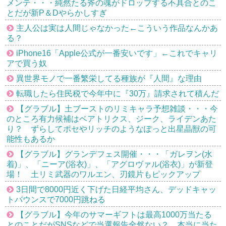
メンテ・・・純然たる斧の魂がドロップする不具合とのこ
とだが新P＆Dやらかしすぎ
主人公は実は人間じゃなかった←こういう作品なんかあ
る？
iPhone16「Apple公式が一番安いです」←これでキャリ
アで買う奴
異世界モノで一番繁栄してる種族が『人間』な理由
転職したら住民税で今年中に『30万』請求されて積んだ
【グラブル】土ブーストのリミキャラ予想雑談・・・今
のところ有力候補はベアトリクス、ジーク、ライデンあた
り？ ずらしてポセやリッチのようなぽっと出星晶獣の可
能性もあるか
【グラブル】グランデフェス開催・・・「ガレヲン(水
着)」、「ニーア(浴衣)」、「アグロヴァル(浴衣)」が新登
場！ 土リミ武器のワルエン、刃鏡片もピックアップ
3日間で8000円近く下げた日経平均さん、デッドキャッ
トバウンスで7000円跳ねる
【グラブル】今年のサマーギフトは最高1000万当たる
とのことだがSNSなどで当選報告全然ない？ 本当に当た