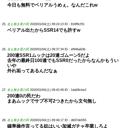
今日も無料でベリアルうめぇ。なんだこれw
名も無き星の民
2020/01/04(土) 09:24:13
ID：818f9cf31
ベリアル出たからSSR14でも許すw
名も無き星の民
2020/01/04(土) 09:37:34
ID：ef946a63b
200連SSR1ムックは20連ゴムーン5だよ
去年の最終日100連でもSSR0だったからなんかもうい
いや
外れ垢ってあるんだなぁ
名も無き星の民
2020/01/04(土) 09:42:49
ID：1da69cbe2
200連0の民だわ
まあムックでサプ不可2つきたから文句無し
名も無き星の民
2020/01/04(土) 09:46:17
ID：db97de555
確率操作言ってる奴はいい加減ガチャ卒業しろよ