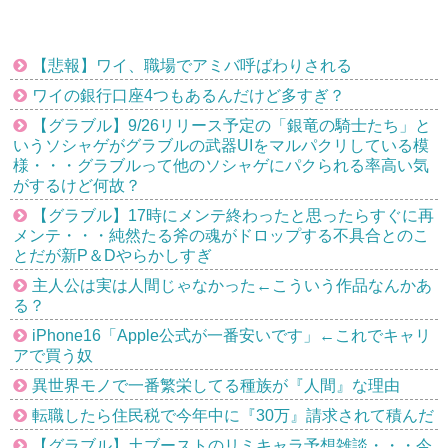
【悲報】ワイ、職場でアミバ呼ばわりされる
ワイの銀行口座4つもあるんだけど多すぎ？
【グラブル】9/26リリース予定の「銀竜の騎士たち」と
いうソシャゲがグラブルの武器UIをマルパクリしている模
様・・・グラブルって他のソシャゲにパクられる率高い気
がするけど何故？
【グラブル】17時にメンテ終わったと思ったらすぐに再
メンテ・・・純然たる斧の魂がドロップする不具合とのこ
とだが新P＆Dやらかしすぎ
主人公は実は人間じゃなかった←こういう作品なんかあ
る？
iPhone16「Apple公式が一番安いです」←これでキャリ
アで買う奴
異世界モノで一番繁栄してる種族が『人間』な理由
転職したら住民税で今年中に『30万』請求されて積んだ
【グラブル】土ブーストのリミキャラ予想雑談・・・今