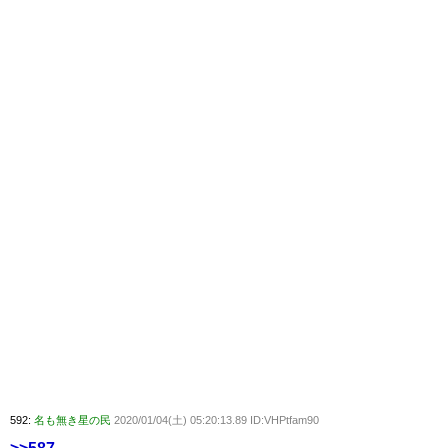
592:
名も無き星の民
2020/01/04(土) 05:20:13.89 ID:VHPtfam90