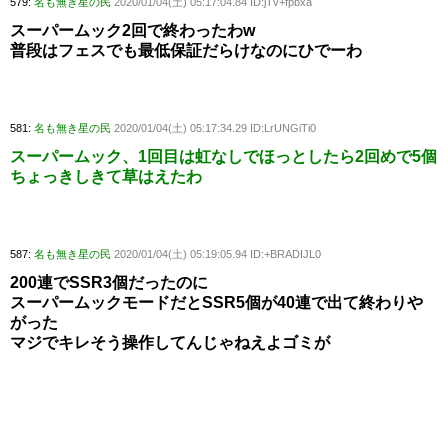
579:
名も無き星の民
2020/01/04(土) 05:17:04.84 ID:jTv+fpbxa
スーパームック2回で終わったわw
普段はフェスでも最低保証だらけなのにひでーわ
581:
名も無き星の民
2020/01/04(土) 05:17:34.29 ID:LrUNGiTi0
スーパームック、1回目は虹なしでほっとしたら2回めで5個
ちょっきしきて草はえたわ
587:
名も無き星の民
2020/01/04(土) 05:19:05.94 ID:+BRADIJL0
200連でSSR3個だったのに
スーパームックモードだとSSR5個が40連で出て終わりや
がった
マジでキレそう操作してんじゃねえよゴミが