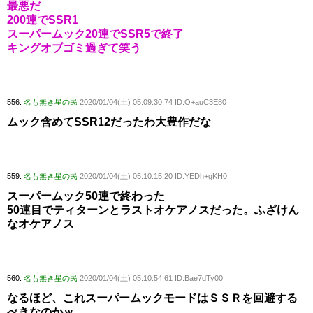
最悪だ
200連でSSR1
スーパームック20連でSSR5で終了
キングオブゴミ過ぎて笑う
556:
名も無き星の民
2020/01/04(土) 05:09:30.74 ID:O+auC3E80
ムック含めてSSR12だったわ大豊作だな
559:
名も無き星の民
2020/01/04(土) 05:10:15.20 ID:YEDh+gKH0
スーパームック50連で終わった
50連目でティターンとラストオケアノスだった。ふざけん
なオケアノス
560:
名も無き星の民
2020/01/04(土) 05:10:54.61 ID:Bae7dTy00
なるほど、これスーパームックモードはＳＳＲを回避する
べきなのかｗ