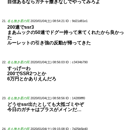
自信あるならガチャ撒きなしでやってみろよ
名も無き星の民
2020/01/04(土) 08:54:21
ID：9d21d81e1
200連でssr3
まあムックの50連でドグー持って来てくれたから良かっ
た
ルーレットの引き強の反動が帰ってきた
名も無き星の民
2020/01/04(土) 08:56:03
ID：c3434b790
すっげーわ
200でSSR2つとか
6万円とかありえんだろ
名も無き星の民
2020/01/04(土) 08:58:56
ID：14289fff0
どうせssr出たとしても大抵ゴミやぞ
今日のガチャはプラスがメインだ…
名も無き星の民
2020/01/04(土) 09:15:08
ID：7d25b5b40