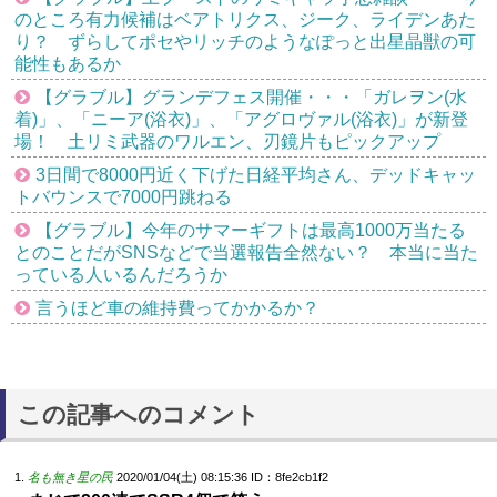
のところ有力候補はベアトリクス、ジーク、ライデンあた
り？ ずらしてポセやリッチのようなぽっと出星晶獣の可
能性もあるか
【グラブル】グランデフェス開催・・・「ガレヲン(水
着)」、「ニーア(浴衣)」、「アグロヴァル(浴衣)」が新登
場！ 土リミ武器のワルエン、刃鏡片もピックアップ
3日間で8000円近く下げた日経平均さん、デッドキャッ
トバウンスで7000円跳ねる
【グラブル】今年のサマーギフトは最高1000万当たる
とのことだがSNSなどで当選報告全然ない？ 本当に当た
っている人いるんだろうか
言うほど車の維持費ってかかるか？
この記事へのコメント
名も無き星の民
2020/01/04(土) 08:15:36
ID：8fe2cb1f2