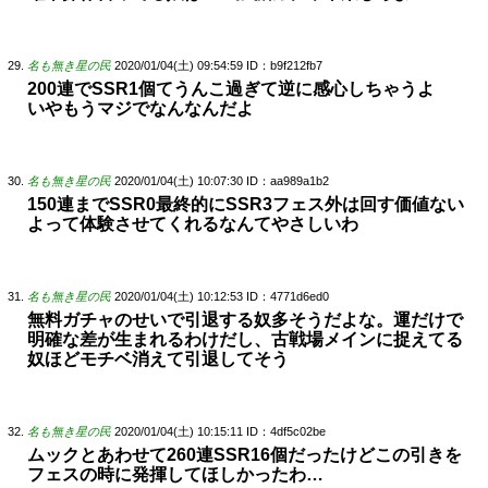
名も無き星の民
2020/01/04(土) 09:54:59
ID：b9f212fb7
200連でSSR1個てうんこ過ぎて逆に感心しちゃうよ
いやもうマジでなんなんだよ
名も無き星の民
2020/01/04(土) 10:07:30
ID：aa989a1b2
150連までSSR0最終的にSSR3フェス外は回す価値ない
よって体験させてくれるなんてやさしいわ
名も無き星の民
2020/01/04(土) 10:12:53
ID：4771d6ed0
無料ガチャのせいで引退する奴多そうだよな。運だけで
明確な差が生まれるわけだし、古戦場メインに捉えてる
奴ほどモチベ消えて引退してそう
名も無き星の民
2020/01/04(土) 10:15:11
ID：4df5c02be
ムックとあわせて260連SSR16個だったけどこの引きを
フェスの時に発揮してほしかったわ…