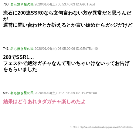
703:
名も無き星の民
2020/01/04(土) 05:53:40.03 ID:G9tITt+pd
流石に200連SSR0なら文句言わない方が異常だと思うんだ
が
運営に問い合わせとか訴えるとか言い始めたらガ○ジだけど
741:
名も無き星の民
2020/01/04(土) 06:05:00.06 ID:GRd75cml0
200でSSR1…
フェス外で絶対ガチャなんて引いちゃいけないってお告げ
をもらいました
595:
名も無き星の民
2020/01/04(土) 05:21:05.69 ID:1zCiY8EA0
結果はどうあれタダガチャ楽しめたよ
引用元：http://ai.2ch.sc/test/read.cgi/gameswf/1578051859/0-