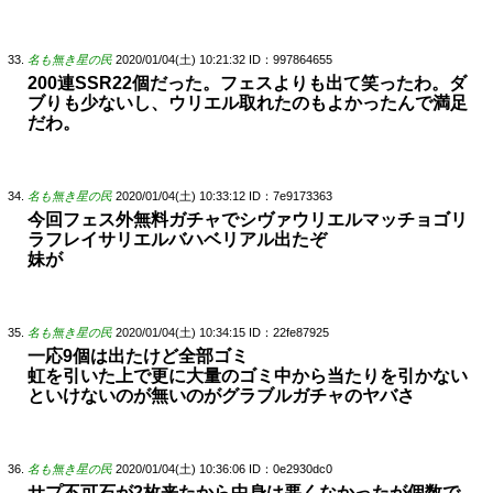
名も無き星の民
2020/01/04(土) 10:21:32
ID：997864655
200連SSR22個だった。フェスよりも出て笑ったわ。ダ
ブりも少ないし、ウリエル取れたのもよかったんで満足
だわ。
名も無き星の民
2020/01/04(土) 10:33:12
ID：7e9173363
今回フェス外無料ガチャでシヴァウリエルマッチョゴリ
ラフレイサリエルバハベリアル出たぞ
妹が
名も無き星の民
2020/01/04(土) 10:34:15
ID：22fe87925
一応9個は出たけど全部ゴミ
虹を引いた上で更に大量のゴミ中から当たりを引かない
といけないのが無いのがグラブルガチャのヤバさ
名も無き星の民
2020/01/04(土) 10:36:06
ID：0e2930dc0
サプ不可石が2枚来たから中身は悪くなかったが個数で