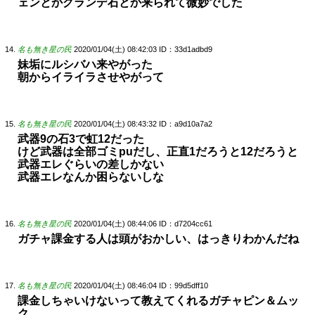
ェンとかグランデ石とか来られて微妙でした
名も無き星の民
2020/01/04(土) 08:42:03
ID：33d1adbd9
妹垢にルシバハ来やがった
朝からイライラさせやがって
名も無き星の民
2020/01/04(土) 08:43:32
ID：a9d10a7a2
武器9の石3で虹12だった
けど武器は全部ゴミpuだし、正直1だろうと12だろうと
武器エレぐらいの差しかない
武器エレなんか困らないしな
名も無き星の民
2020/01/04(土) 08:44:06
ID：d7204cc61
ガチャ課金する人は頭がおかしい、はっきりわかんだね
名も無き星の民
2020/01/04(土) 08:46:04
ID：99d5dff10
課金しちゃいけないって教えてくれるガチャピン＆ムッ
ク