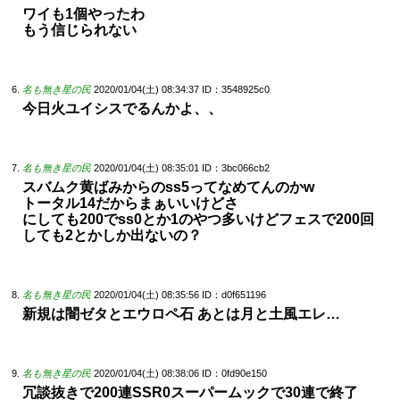
ワイも1個やったわ
もう信じられない
名も無き星の民
2020/01/04(土) 08:34:37
ID：3548925c0
今日火ユイシスでるんかよ、、
名も無き星の民
2020/01/04(土) 08:35:01
ID：3bc066cb2
スバムク黄ばみからのss5ってなめてんのかw
トータル14だからまぁいいけどさ
にしても200でss0とか1のやつ多いけどフェスで200回
しても2とかしか出ないの？
名も無き星の民
2020/01/04(土) 08:35:56
ID：d0f651196
新規は闇ゼタとエウロペ石 あとは月と土風エレ…
名も無き星の民
2020/01/04(土) 08:38:06
ID：0fd90e150
冗談抜きで200連SSR0スーパームックで30連で終了