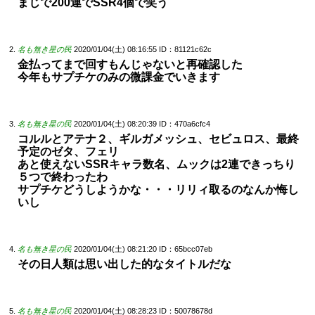
まじで200連でSSR4個で笑う
名も無き星の民
2020/01/04(土) 08:16:55
ID：81121c62c
金払ってまで回すもんじゃないと再確認した
今年もサプチケのみの微課金でいきます
名も無き星の民
2020/01/04(土) 08:20:39
ID：470a6cfc4
コルルとアテナ２、ギルガメッシュ、セビュロス、最終
予定のゼタ、フェリ
あと使えないSSRキャラ数名、ムックは2連できっちり
５つで終わったわ
サプチケどうしようかな・・・リリィ取るのなんか悔し
いし
名も無き星の民
2020/01/04(土) 08:21:20
ID：65bcc07eb
その日人類は思い出した的なタイトルだな
名も無き星の民
2020/01/04(土) 08:28:23
ID：50078678d