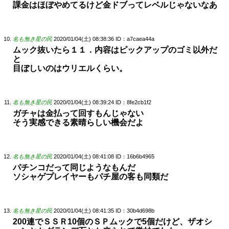
課金はほぼやめてるけど金ドブってレベルじゃないなあ
名も無き星の民
2020/01/04(土) 08:38:36
ID：a7caea44a
ムック抜いたら１１．内容はピックアップのゴミ以外だ
と
目ぼしいのはウリエルくらい。
名も無き星の民
2020/01/04(土) 08:39:24
ID：8fe2cb1f2
ガチャは金払って回すもんじゃない
そう実感できる素晴らしい機会だよ
名も無き星の民
2020/01/04(土) 08:41:08
ID：16b6b4965
パチンコだって同じようなもんだ
ソシャゲプレイヤーもパチ屋の客も同類だ
名も無き星の民
2020/01/04(土) 08:41:35
ID：30b4d698b
200連でＳＳＲ10個のＳＰムックで5個だけど、ザオシ