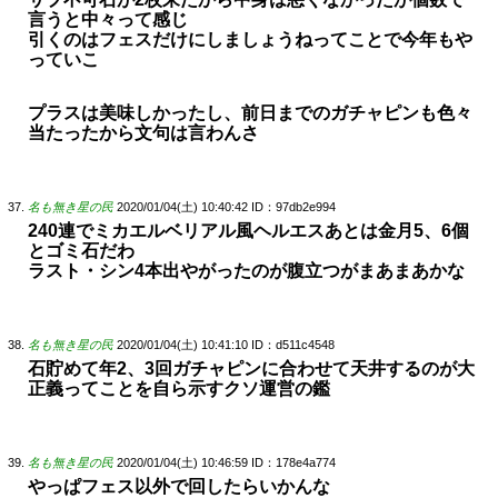
言うと中々って感じ
引くのはフェスだけにしましょうねってことで今年もや
っていこ
プラスは美味しかったし、前日までのガチャピンも色々
当たったから文句は言わんさ
名も無き星の民
2020/01/04(土) 10:40:42
ID：97db2e994
240連でミカエルベリアル風ヘルエスあとは金月5、6個
とゴミ石だわ
ラスト・シン4本出やがったのが腹立つがまあまあかな
名も無き星の民
2020/01/04(土) 10:41:10
ID：d511c4548
石貯めて年2、3回ガチャピンに合わせて天井するのが大
正義ってことを自ら示すクソ運営の鑑
名も無き星の民
2020/01/04(土) 10:46:59
ID：178e4a774
やっぱフェス以外で回したらいかんな