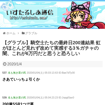
ホーム
グラブル
【グラブル】騎空士たちの最終日200連結果 虹
がほとんど見れず改めて実感する3％ガチャの
闇、これが6万円だと思うと恐ろしい
2020/1/4
537:
名も無き星の民
2020/01/04(土) 05:03:13.63 ID:Bae7dTy00
さあていっちょ引くか
539:
名も無き星の民
2020/01/04(土) 05:04:23.23 ID:JopgISax0
200連SSR1つで草