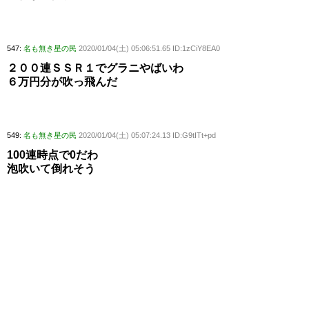
547:
名も無き星の民
2020/01/04(土) 05:06:51.65 ID:1zCiY8EA0
２００連ＳＳＲ１でグラニやばいわ
６万円分が吹っ飛んだ
549:
名も無き星の民
2020/01/04(土) 05:07:24.13 ID:G9tITt+pd
100連時点で0だわ
泡吹いて倒れそう