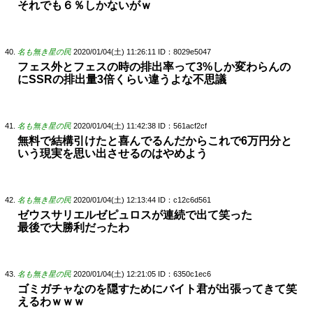
それでも６％しかないがｗ
名も無き星の民
2020/01/04(土) 11:26:11
ID：8029e5047
フェス外とフェスの時の排出率って3%しか変わらんの
にSSRの排出量3倍くらい違うよな不思議
名も無き星の民
2020/01/04(土) 11:42:38
ID：561acf2cf
無料で結構引けたと喜んでるんだからこれで6万円分と
いう現実を思い出させるのはやめよう
名も無き星の民
2020/01/04(土) 12:13:44
ID：c12c6d561
ゼウスサリエルゼピュロスが連続で出て笑った
最後で大勝利だったわ
名も無き星の民
2020/01/04(土) 12:21:05
ID：6350c1ec6
ゴミガチャなのを隠すためにバイト君が出張ってきて笑
えるわｗｗｗ