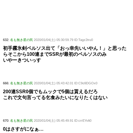
632:
名も無き星の民
2020/01/04(土) 05:30:59.79 ID:Tagz2tru0
初手霧氷剣ペルソス出て「おっ幸先いいやん！」と思った
らそこから100連までSSRが最初のペルソスのみ
いやーきついっす
666:
名も無き星の民
2020/01/04(土) 05:43:42.01 ID:C9o9DGOx0
200連SSR0個でもムックで5個は貰えるだろ
これで文句言ってる乞食みたいになりたくはない
670:
名も無き星の民
2020/01/04(土) 05:45:49.91 ID:crrEYvlt0
0はさすがになぁ…