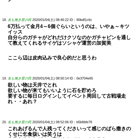
名も無き星の民
2020/01/04(土) 08:46:22
ID：90bdf1c6c
6万払って金月4～6個ぐらいというのは、いやぁ～キツ
イッス
自分らのガチャがどれだけクソなのかガチャピンを通し
て教えてくれるサイゲはソシャゲ運営の加賀美
ここら辺は皮肉込みで良心的だと思うわ
名も無き星の民
2020/01/04(土) 08:50:14
ID：0e3704e65
欲しい物は天井でとれ
欲しい物が来てもいいように石を貯めろ
要するに毎日ログインしてイベント周回して古戦場走
れ・・あれ？
名も無き星の民
2020/01/04(土) 08:52:06
ID：b5b6bfe78
これあげるんで人残ってくださいって感じのばら撒きの
くせに乞食扱いは笑うは