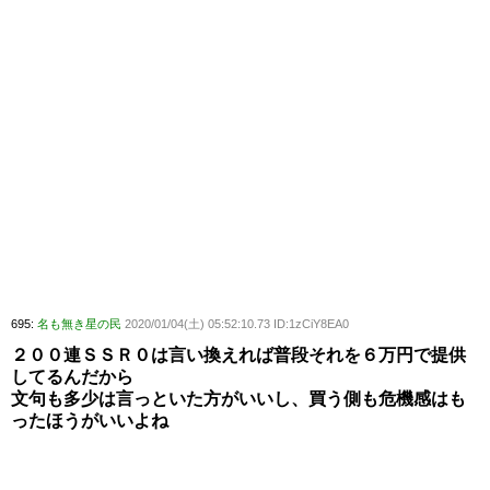
695:
名も無き星の民
2020/01/04(土) 05:52:10.73 ID:1zCiY8EA0
２００連ＳＳＲ０は言い換えれば普段それを６万円で提供
してるんだから
文句も多少は言っといた方がいいし、買う側も危機感はも
ったほうがいいよね