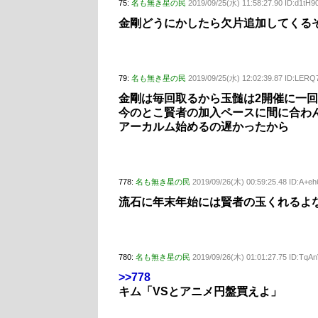
75:
名も無き星の民
2019/09/25(水) 11:58:27.90 ID:d1tH
金剛どうにかしたら欠片追加してくる
79:
名も無き星の民
2019/09/25(水) 12:02:39.87 ID:LERQ
金剛は毎回取るから玉髄は2開催に一
今のとこ賢者の加入ペースに間に合わ
アーカルム始めるの遅かったから
778:
名も無き星の民
2019/09/26(木) 00:59:25.48 ID:A+e
流石に年末年始には賢者の玉くれるよ
780:
名も無き星の民
2019/09/26(木) 01:01:27.75 ID:TqA
>>778
キム「VSとアニメ円盤買えよ」