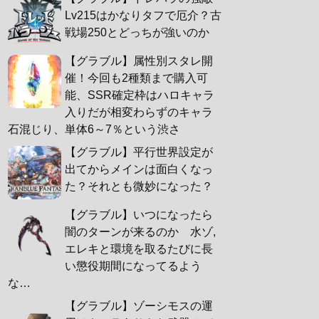
Lv215はかなりタフで厄介？古
戦場250とどっちが強いのか
【グラブル】属性別スタレ開
催！今回も2種類まで購入可
能、SSR確定枠はハロキャラ
入りだが相変わらずのキャラ
石混じり、単体6～7％という渋さ
【グラブル】平行世界設定が
出てからメインは面白くなっ
た？それとも微妙になった？
【グラブル】いつになったら
闇のターンが来るのか 水ゾ,
エレキと環境を取るたびに長
い懲役期間になってるよう
な…
【グラブル】ゾーシモスの運