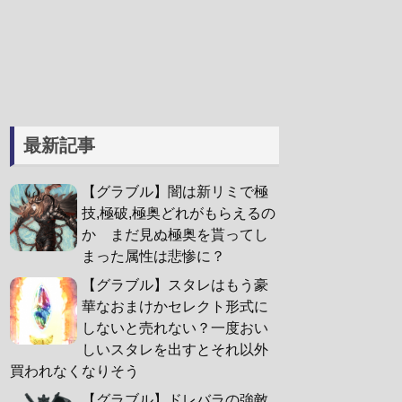
最新記事
【グラブル】闇は新リミで極
技,極破,極奥どれがもらえるの
か まだ見ぬ極奥を貰ってし
まった属性は悲惨に？
【グラブル】スタレはもう豪
華なおまけかセレクト形式に
しないと売れない？一度おい
しいスタレを出すとそれ以外
買われなくなりそう
【グラブル】ドレバラの強敵