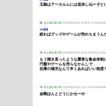
玉髄はアーカルムには追加しねーぞと
90:
名も無き星の民
2019/09/25(水) 12:08:47.12 ID:aKfU/
>>64
絞ればグッズやゲームが売れちまうん
70:
名も無き星の民
2019/09/25(水) 11:54:19.30 ID:zOs
もう開き直ったような露骨な集金体制
円盤やゲームを売らなかんしで
在庫の補充なんて年１あればいい程度
73:
名も無き星の民
2019/09/25(水) 11:57:52.04 ID:MvbS
金剛ほんとどうにかせーや