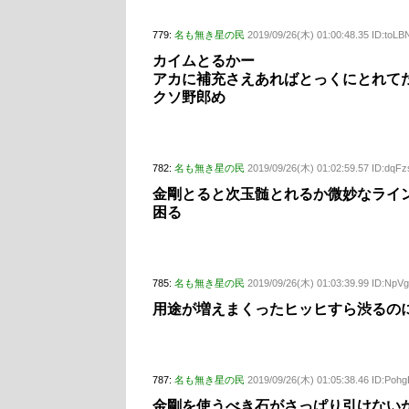
779:
名も無き星の民
2019/09/26(木) 01:00:48.35 ID:toLB
カイムとるかー
アカに補充さえあればとっくにとれて
クソ野郎め
782:
名も無き星の民
2019/09/26(木) 01:02:59.57 ID:dqFz
金剛とると次玉髄とれるか微妙なライ
困る
785:
名も無き星の民
2019/09/26(木) 01:03:39.99 ID:Np
用途が増えまくったヒッヒすら渋るの
787:
名も無き星の民
2019/09/26(木) 01:05:38.46 ID:Poh
金剛を使うべき石がさっぱり引けない