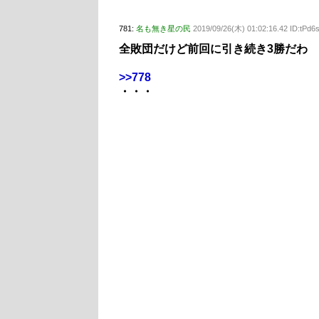
781:
名も無き星の民
2019/09/26(木) 01:02:16.42 ID:tPd6
全敗団だけど前回に引き続き3勝だわ
>>778
・・・