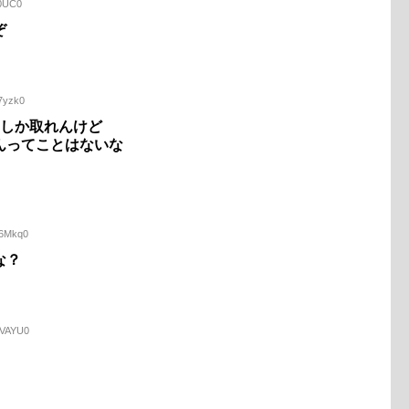
90UC0
ぞ
7yzk0
回しか取れんけど
んってことはないな
h6Mkq0
な？
nVAYU0