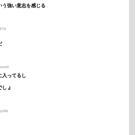
いう強い意志を感じる
3FT0
だ
Rnvsm0
に入ってるし
でしょ
EpJ8d