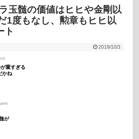
ラ玉髄の価値はヒヒや金剛以
だ1度もなし、勲章もヒヒ以
ート
2019/10/3
+vc0
0が重すぎる
だかね
wIhP0
髄が