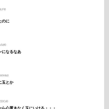
NLFl0
たのに
s5df0
ンになるなあ
VgWX4b0
に玉とか
gEDCd0
から心置きなく玉にいける・・・