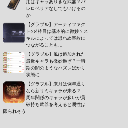
用はキャラありきな武器？バ
レロベリアなしでもいけるの
か
【グラブル】アーティファク
トの4枠目は基本的に微妙？ス
キルによっては思わぬ事故に
つながることも…
【グラブル】風は追加された
最近キャラも微妙過ぎ？一時
期の闇のようなハズレばかり
状態に…
【グラブル】来月は例年通り
なら新リミキャラが来る？
周年関係のキャラが多いが貫
破持ち武器を考えると属性は
限られそう