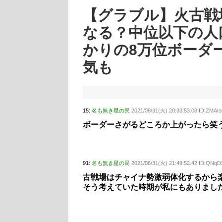
【グラブル】火古戦
なる？中位以下の人
かりの8万位ボーダ
気も
15:
名も無き星の民
2021/08/31(火) 20:33:53.08 ID:ZMAI
ボーダーさがるどころか上がったら笑
91:
名も無き星の民
2021/08/31(火) 21:49:52.42 ID:QNq
古戦場はチャイナ勢激弱体化するから
そう考えていた時期が私にもありまし