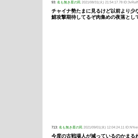
93:
名も無き星の民
2021/08/31(火) 21:54:17.78 ID:3vRu
チャイナ勢たまに見るけど以前より少
鯖攻撃期待してるぞ肉集めの夜落とし
713:
名も無き星の民
2021/09/01(水) 12:04:24.11 ID:NYv
今度の古戦場人が減っているのかまる