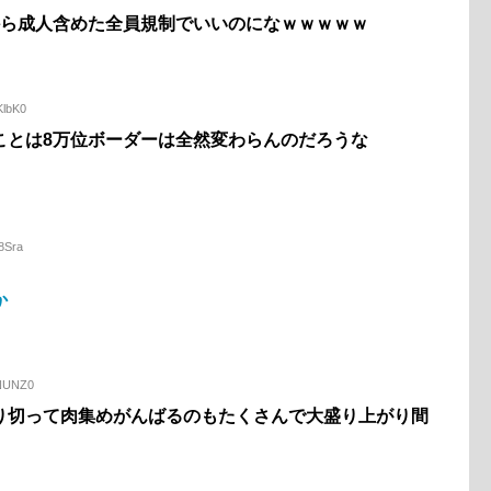
から成人含めた全員規制でいいのになｗｗｗｗｗ
KlbK0
ことは8万位ボーダーは全然変わらんのだろうな
8Sra
か
7NUNZ0
り切って肉集めがんばるのもたくさんで大盛り上がり間