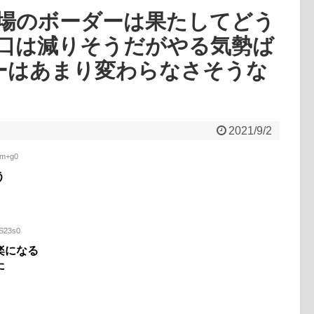
場のボーダーは果たしてどう
口は減りそうだがやる気勢ば
ーはあまり変わらなさそうな
2021/9/2
om+g0
う
DS23s0
楽になる
た