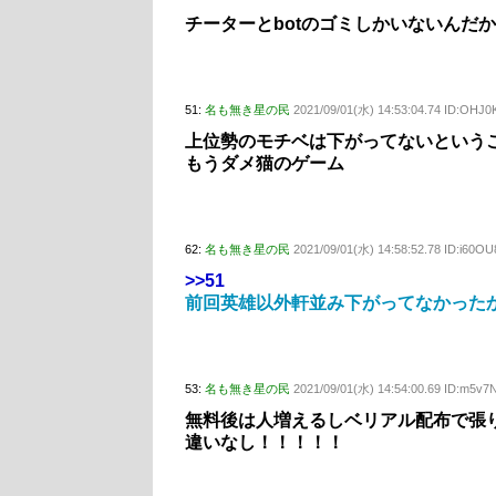
チーターとbotのゴミしかいないんだ
51:
名も無き星の民
2021/09/01(水) 14:53:04.74 ID:OHJ0
上位勢のモチベは下がってないという
もうダメ猫のゲーム
62:
名も無き星の民
2021/09/01(水) 14:58:52.78 ID:i60OU
>>51
前回英雄以外軒並み下がってなかった
53:
名も無き星の民
2021/09/01(水) 14:54:00.69 ID:m5v
無料後は人増えるしベリアル配布で張
違いなし！！！！！