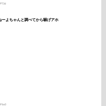
LPT3d
ねーよちゃんと調べてから騒げアホ
SFbu0