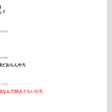
)
も？
eQdez0
0tcW40
殆どおらんやろ
PCYy30
奴なんて50人ぐらいだろ