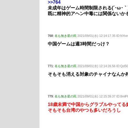
>>764
未成年はゲーム時間制限される(´･ω･｀
既に精神的アヘン中毒には関係ないか
768:
名も無き星の民
2021/09/01(水) 12:14:17.35 ID:NYv
中国ゲームは週3時間だっけ？
771:
名も無き星の民
2021/09/01(水) 12:14:26.56 ID:QdS
そもそも消える対象のチャイナなんか
779:
名も無き星の民
2021/09/01(水) 12:15:39.37 ID:8ml
18歳未満で中国からグラブルやってる
そもそも台湾のやつも多いだろうし