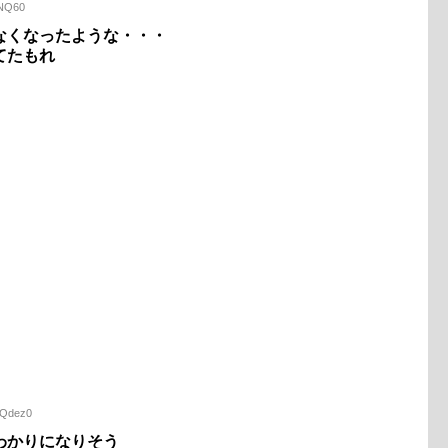
INQ60
なくなったような・・・
てたもれ
eQdez0
わかりになりそう