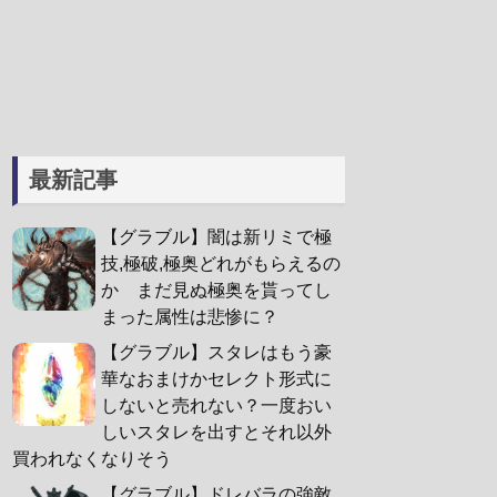
最新記事
【グラブル】闇は新リミで極
技,極破,極奥どれがもらえるの
か まだ見ぬ極奥を貰ってし
まった属性は悲惨に？
【グラブル】スタレはもう豪
華なおまけかセレクト形式に
しないと売れない？一度おい
しいスタレを出すとそれ以外
買われなくなりそう
【グラブル】ドレバラの強敵