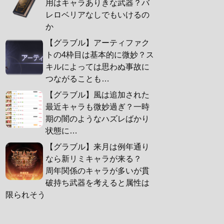
用はキャラありきな武器？バ
レロベリアなしでもいけるの
か
【グラブル】アーティファク
トの4枠目は基本的に微妙？ス
キルによっては思わぬ事故に
つながることも…
【グラブル】風は追加された
最近キャラも微妙過ぎ？一時
期の闇のようなハズレばかり
状態に…
【グラブル】来月は例年通り
なら新リミキャラが来る？
周年関係のキャラが多いが貫
破持ち武器を考えると属性は
限られそう