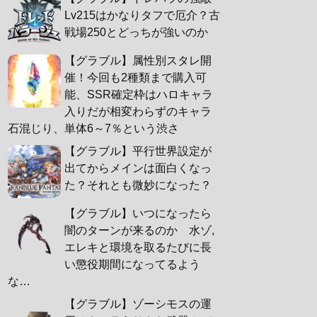
Lv215はかなりタフで厄介？古
戦場250とどっちが強いのか
【グラブル】属性別スタレ開
催！今回も2種類まで購入可
能、SSR確定枠はハロキャラ
入りだが相変わらずのキャラ
石混じり、単体6～7％という渋さ
【グラブル】平行世界設定が
出てからメインは面白くなっ
た？それとも微妙になった？
【グラブル】いつになったら
闇のターンが来るのか 水ゾ,
エレキと環境を取るたびに長
い懲役期間になってるよう
な…
【グラブル】ゾーシモスの運