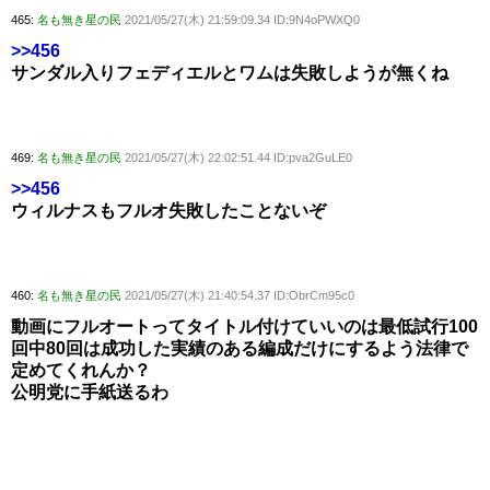
465:
名も無き星の民
2021/05/27(木) 21:59:09.34 ID:9N4oPWXQ0
>>456
サンダル入りフェディエルとワムは失敗しようが無くね
469:
名も無き星の民
2021/05/27(木) 22:02:51.44 ID:pva2GuLE0
>>456
ウィルナスもフルオ失敗したことないぞ
460:
名も無き星の民
2021/05/27(木) 21:40:54.37 ID:ObrCm95c0
動画にフルオートってタイトル付けていいのは最低試行100
回中80回は成功した実績のある編成だけにするよう法律で
定めてくれんか？
公明党に手紙送るわ