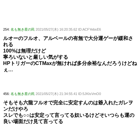
254:
名も無き星の民
2021/05/27(木) 16:20:35.62 ID:ACFYebsE6
ルオーのフルオ、アルベールの有無で大分運ゲーが緩和さ
れる
100%は無理だけど
寧ろいないと厳しい気がする
HPトリガーのCTMaxが無ければ多分余裕なんだろうけどね
ぇ…
456:
名も無き星の民
2021/05/27(木) 21:34:55.41 ID:5JKIsVmO0
そもそも六龍フルオで完全に安定すんのは爺入れたガレヲ
ンだけやろ
スレでも○○は安定って言ってる奴いるけどそいつらも運の
良い場面だけ見て言ってる