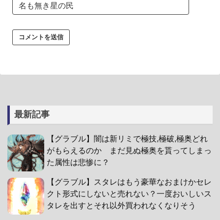
最新記事
【グラブル】闇は新リミで極技,極破,極奥どれ
がもらえるのか まだ見ぬ極奥を貰ってしまっ
た属性は悲惨に？
【グラブル】スタレはもう豪華なおまけかセレ
クト形式にしないと売れない？一度おいしいス
タレを出すとそれ以外買われなくなりそう