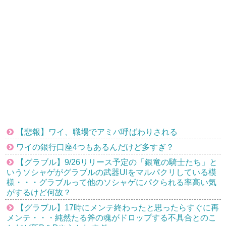
【悲報】ワイ、職場でアミバ呼ばわりされる
ワイの銀行口座4つもあるんだけど多すぎ？
【グラブル】9/26リリース予定の「銀竜の騎士たち」と
いうソシャゲがグラブルの武器UIをマルパクリしている模
様・・・グラブルって他のソシャゲにパクられる率高い気
がするけど何故？
【グラブル】17時にメンテ終わったと思ったらすぐに再
メンテ・・・純然たる斧の魂がドロップする不具合とのこ