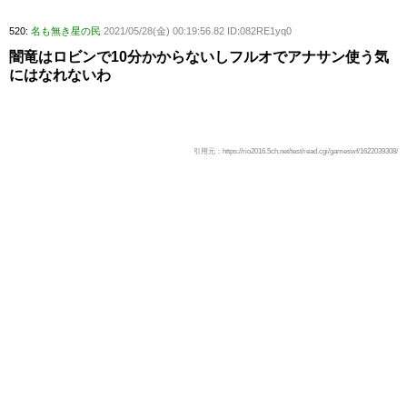
520:
名も無き星の民
2021/05/28(金) 00:19:56.82 ID:082RE1yq0
闇竜はロビンで10分かからないしフルオでアナサン使う気
にはなれないわ
引用元：https://rio2016.5ch.net/test/read.cgi/gameswf/1622039308/