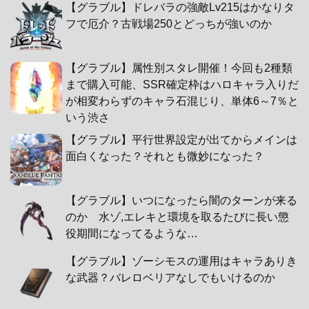
【グラブル】ドレバラの強敵Lv215はかなりタ
フで厄介？古戦場250とどっちが強いのか
【グラブル】属性別スタレ開催！今回も2種類
まで購入可能、SSR確定枠はハロキャラ入りだ
が相変わらずのキャラ石混じり、単体6～7％と
いう渋さ
【グラブル】平行世界設定が出てからメインは
面白くなった？それとも微妙になった？
【グラブル】いつになったら闇のターンが来る
のか 水ゾ,エレキと環境を取るたびに長い懲
役期間になってるような…
【グラブル】ゾーシモスの運用はキャラありき
な武器？バレロベリアなしでもいけるのか