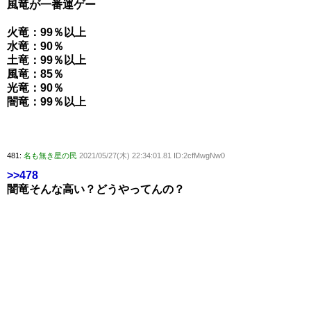
風竜が一番運ゲー
火竜：99％以上
水竜：90％
土竜：99％以上
風竜：85％
光竜：90％
闇竜：99％以上
481:
名も無き星の民
2021/05/27(木) 22:34:01.81 ID:2cfMwgNw0
>>478
闇竜そんな高い？どうやってんの？