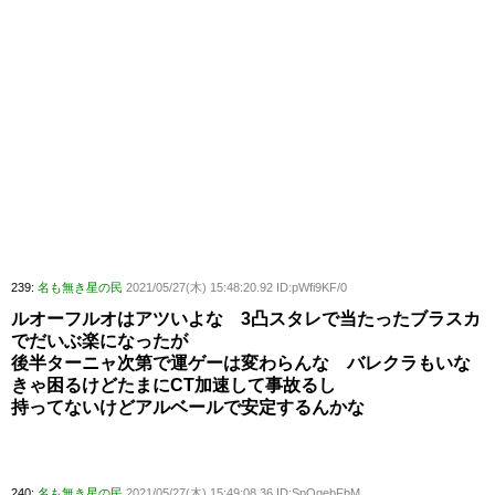
239:
名も無き星の民
2021/05/27(木) 15:48:20.92 ID:pWfi9KF/0
ルオーフルオはアツいよな 3凸スタレで当たったブラスカ
でだいぶ楽になったが
後半ターニャ次第で運ゲーは変わらんな バレクラもいな
きゃ困るけどたまにCT加速して事故るし
持ってないけどアルベールで安定するんかな
240:
名も無き星の民
2021/05/27(木) 15:49:08.36 ID:SpOqebFbM