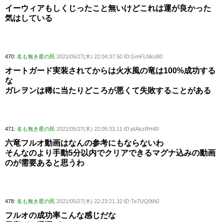
イーウィアもしくじったこと無いけどこれは運が良かった
気はしている
470:
名も無き星の民
2021/05/27(木) 22:04:37.50 ID:GmFLNksB0
オートガード実装されてからは火水風の竜は100%成功する
な
ガレヲンは稀に当たりどころが悪くて失敗することがある
471:
名も無き星の民
2021/05/27(木) 22:05:33.11 ID:pIAkzRH40
六竜フルオ動画はなんの参考にもならないわ
そんなのより手動5分以内でクリアできるマグナ込みの動画
のが需要あると思うわ
478:
名も無き星の民
2021/05/27(木) 22:23:21.32 ID:Te7UQ0fA0
フルオの成功率こんな感じだな