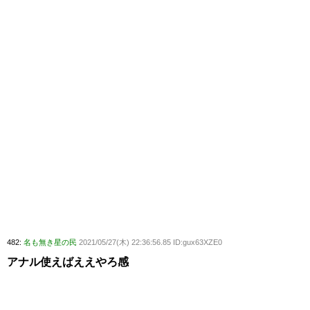
482:
名も無き星の民
2021/05/27(木) 22:36:56.85 ID:gux63XZE0
アナル使えばええやろ感