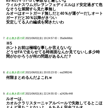
85％のマッハ3で事故ると厳しいな
ウィルナスワムガレヲンフェディエルはド安定過ぎて危
なそうな展開すら見た事無し
ルオーはオートガード無しだと40％が運ゲーだしオート
ガードだと30％以降がきつい
安定してる人の編成を聞きたいわ
名も無き星の民
2021/06/02(水) 19:24:57
ID：35a9e68dc
※5
ホントお前は極端な事しか言えないな
どうせFAで走らせてる時画面なんか見てないし多少時
間がかかろうが何の問題があるんだ？
名も無き星の民
2021/06/02(水) 20:03:23
ID：ea29f8246
何階まとめるんだよこれｗ
名も無き星の民
2021/06/02(水) 22:24:55
ID：a2428c448
ルオーは、
カオルクラリスターニャアルベールで失敗してるとこほ
とんど見たことないよ、もちろん完全フルオ