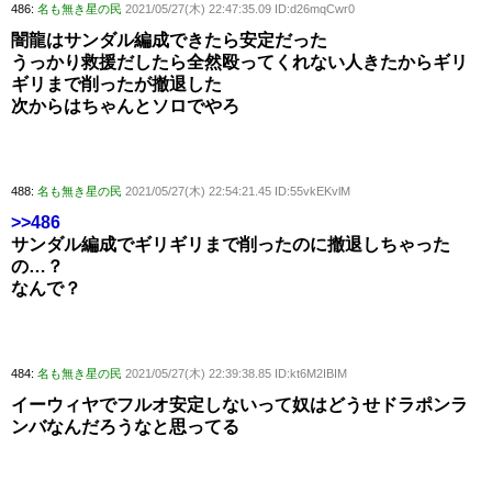
486:
名も無き星の民
2021/05/27(木) 22:47:35.09 ID:d26mqCwr0
闇龍はサンダル編成できたら安定だった
うっかり救援だしたら全然殴ってくれない人きたからギリ
ギリまで削ったが撤退した
次からはちゃんとソロでやろ
488:
名も無き星の民
2021/05/27(木) 22:54:21.45 ID:55vkEKvlM
>>486
サンダル編成でギリギリまで削ったのに撤退しちゃった
の…？
なんで？
484:
名も無き星の民
2021/05/27(木) 22:39:38.85 ID:kt6M2IBIM
イーウィヤでフルオ安定しないって奴はどうせドラポンラ
ンバなんだろうなと思ってる