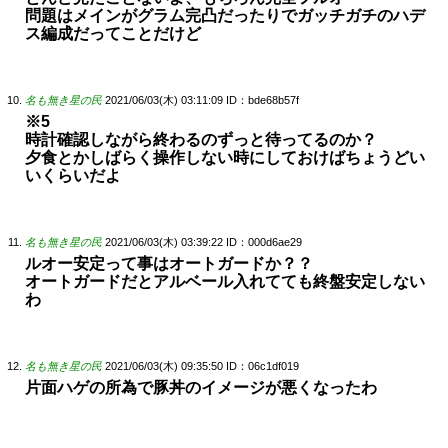
問題はメインがグラム完凸だったりでガッチガチのハデ
ス編成だってことだけど
名も無き星の民
2021/06/03(木) 03:11:09
ID：bde68b57f
※5
時計確認しながら終わるのずっと待ってるのか？
夕食とかしばらく操作しない時にしておけばちょうどい
いくらいだよ
名も無き星の民
2021/06/03(木) 03:39:22
ID：000d6ae29
ルオー安定って事はオートガードか？？
オートガードだとアルベール入れてても終盤安定しない
わ
名も無き星の民
2021/06/03(木) 09:35:50
ID：06c1df019
片面ハゲの所為で豚丼のイメージが悪くなったわ