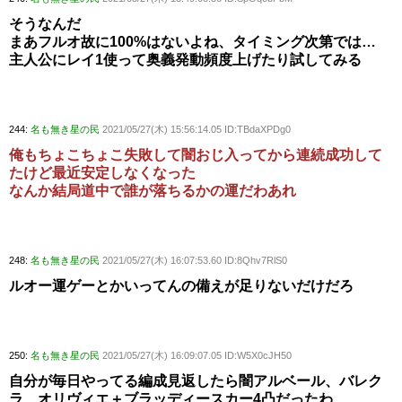
そうなんだ
まあフルオ故に100%はないよね、タイミング次第では…
主人公にレイ1使って奥義発動頻度上げたり試してみる
244:
名も無き星の民
2021/05/27(木) 15:56:14.05 ID:TBdaXPDg0
俺もちょこちょこ失敗して闇おじ入ってから連続成功して
たけど最近安定しなくなった
なんか結局道中で誰が落ちるかの運だわあれ
248:
名も無き星の民
2021/05/27(木) 16:07:53.60 ID:8Qhv7RlS0
ルオー運ゲーとかいってんの備えが足りないだけだろ
250:
名も無き星の民
2021/05/27(木) 16:09:07.05 ID:W5X0cJH50
自分が毎日やってる編成見返したら闇アルベール、バレク
ラ、オリヴィエ＋ブラッディースカー4凸だったわ