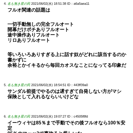
名も無き星の民
2021/06/02(水) 18:51:38
ID：a6a5aea11
フルオ関連の話題は
一切手動無しの完全フルオート
開幕だけポチありフルオート
途中操作ありフルオート
リロありフルオート
等いろいろありすぎる上に話す奴がどれに該当するのか
書かずに
余裕とかイキるから毎回カオスなことになってる印象だ
名も無き星の民
2021/06/02(水) 18:54:51
ID：443ff39a0
サンダル前提でやるのは遅すぎて自発しない方がマシ
保険として入れるならいいけどな
名も無き星の民
2021/06/02(水) 19:07:27
ID：c4505f8fd
イーウィヤは85％まで手動でその後フルオなら100％安
定