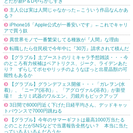
とだが新P＆Dやらかしすぎ
主人公は実は人間じゃなかった←こういう作品なんかあ
る？
iPhone16「Apple公式が一番安いです」←これでキャリ
アで買う奴
異世界モノで一番繁栄してる種族が『人間』な理由
転職したら住民税で今年中に『30万』請求されて積んだ
【グラブル】土ブーストのリミキャラ予想雑談・・・今
のところ有力候補はベアトリクス、ジーク、ライデンあた
り？ ずらしてポセやリッチのようなぽっと出星晶獣の可
能性もあるか
【グラブル】グランデフェス開催・・・「ガレヲン(水
着)」、「ニーア(浴衣)」、「アグロヴァル(浴衣)」が新登
場！ 土リミ武器のワルエン、刃鏡片もピックアップ
3日間で8000円近く下げた日経平均さん、デッドキャッ
トバウンスで7000円跳ねる
【グラブル】今年のサマーギフトは最高1000万当たる
とのことだがSNSなどで当選報告全然ない？ 本当に当た
っている人いるんだろうか