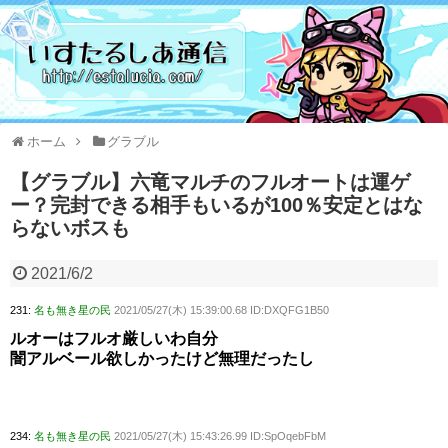
ホーム
グラブル
【グラブル】六竜マルチのフルオートは運ゲ
ー？完封できる相手もいるが100％安定とはな
らないボスも
2021/6/2
231:
名も無き星の民
2021/05/27(木) 15:39:00.68 ID:DXQFG1B50
ルオーはフルオ厳しいわ自分
闇アルベール欲しかったけど無理だったし
234:
名も無き星の民
2021/05/27(木) 15:43:26.99 ID:SpOqebFbM