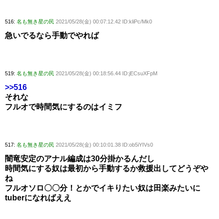
516:
名も無き星の民
2021/05/28(金) 00:07:12.42 ID:kliPc/Mk0
急いでるなら手動でやれば
519:
名も無き星の民
2021/05/28(金) 00:18:56.44 ID:jECsuXFpM
>>516
それな
フルオで時間気にするのはイミフ
517:
名も無き星の民
2021/05/28(金) 00:10:01.38 ID:ob5iYIVs0
闇竜安定のアナル編成は30分掛かるんだし
時間気にする奴は最初から手動するか救援出してどうぞや
ね
フルオソロ〇〇分！とかでイキりたい奴は田楽みたいに
tuberになればええ