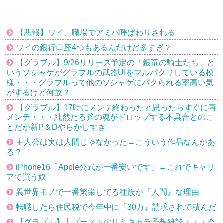
【悲報】ワイ、職場でアミバ呼ばわりされる
ワイの銀行口座4つもあるんだけど多すぎ？
【グラブル】9/26リリース予定の「銀竜の騎士たち」と
いうソシャゲがグラブルの武器UIをマルパクリしている模
様・・・グラブルって他のソシャゲにパクられる率高い気
がするけど何故？
【グラブル】17時にメンテ終わったと思ったらすぐに再
メンテ・・・純然たる斧の魂がドロップする不具合とのこ
とだが新P＆Dやらかしすぎ
主人公は実は人間じゃなかった←こういう作品なんかあ
る？
iPhone16「Apple公式が一番安いです」←これでキャリ
アで買う奴
異世界モノで一番繁栄してる種族が『人間』な理由
転職したら住民税で今年中に『30万』請求されて積んだ
【グラブル】土ブーストのリミキャラ予想雑談・・・今