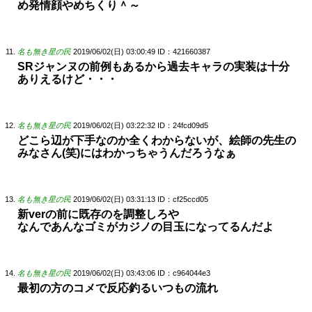
め発情顔やめちくり＾～
名も無き星の民
2019/06/02(日) 03:00:49
ID：421660387
SRジャンヌの前例もあるから過去キャラの実装は十分
ありえるけど・・・
名も無き星の民
2019/06/02(日) 03:22:32
ID：24fcd09d5
どこら辺が下手なのか全くわからないが、絵師の先生の
みなさん(笑)にはわかっちゃうんだろうなぁ
名も無き星の民
2019/06/02(日) 03:31:13
ID：cf25ccd05
新verの前に既存のを調整しろや
なんであんなゴミがカジノの目玉になってるんだよ
名も無き星の民
2019/06/02(日) 03:43:06
ID：c964044e3
最初の方のコメで反応釣るいつもの流れ