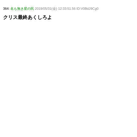
364:
名も無き星の民
2019/05/31(金) 12:33:51.56 ID:V0BdJ9Cg0
クリス最終あくしろよ