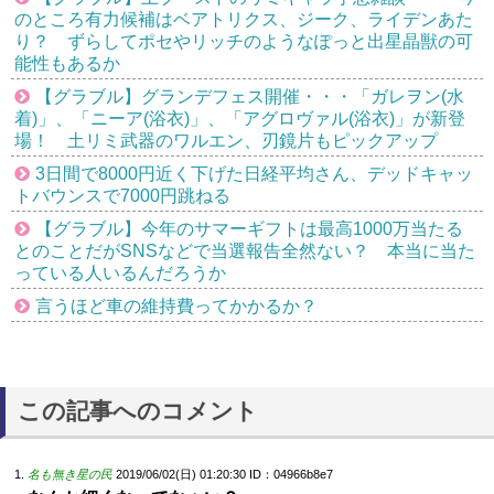
のところ有力候補はベアトリクス、ジーク、ライデンあた
り？ ずらしてポセやリッチのようなぽっと出星晶獣の可
能性もあるか
【グラブル】グランデフェス開催・・・「ガレヲン(水
着)」、「ニーア(浴衣)」、「アグロヴァル(浴衣)」が新登
場！ 土リミ武器のワルエン、刃鏡片もピックアップ
3日間で8000円近く下げた日経平均さん、デッドキャッ
トバウンスで7000円跳ねる
【グラブル】今年のサマーギフトは最高1000万当たる
とのことだがSNSなどで当選報告全然ない？ 本当に当た
っている人いるんだろうか
言うほど車の維持費ってかかるか？
この記事へのコメント
名も無き星の民
2019/06/02(日) 01:20:30
ID：04966b8e7