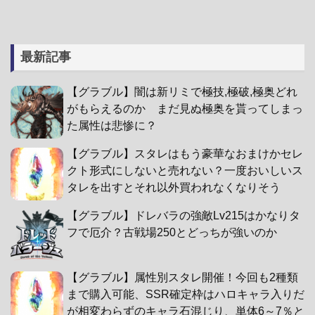
最新記事
【グラブル】闇は新リミで極技,極破,極奥どれ
がもらえるのか まだ見ぬ極奥を貰ってしまっ
た属性は悲惨に？
【グラブル】スタレはもう豪華なおまけかセレ
クト形式にしないと売れない？一度おいしいス
タレを出すとそれ以外買われなくなりそう
【グラブル】ドレバラの強敵Lv215はかなりタ
フで厄介？古戦場250とどっちが強いのか
【グラブル】属性別スタレ開催！今回も2種類
まで購入可能、SSR確定枠はハロキャラ入りだ
が相変わらずのキャラ石混じり、単体6～7％と