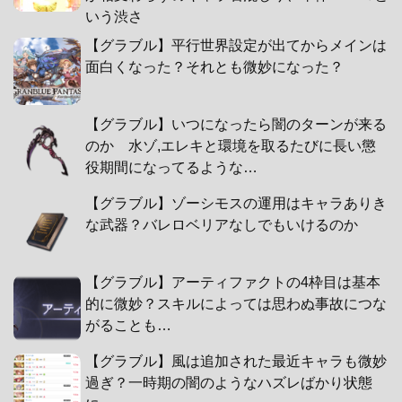
いう渋さ
【グラブル】平行世界設定が出てからメインは
面白くなった？それとも微妙になった？
【グラブル】いつになったら闇のターンが来る
のか 水ゾ,エレキと環境を取るたびに長い懲
役期間になってるような…
【グラブル】ゾーシモスの運用はキャラありき
な武器？バレロベリアなしでもいけるのか
【グラブル】アーティファクトの4枠目は基本
的に微妙？スキルによっては思わぬ事故につな
がることも…
【グラブル】風は追加された最近キャラも微妙
過ぎ？一時期の闇のようなハズレばかり状態