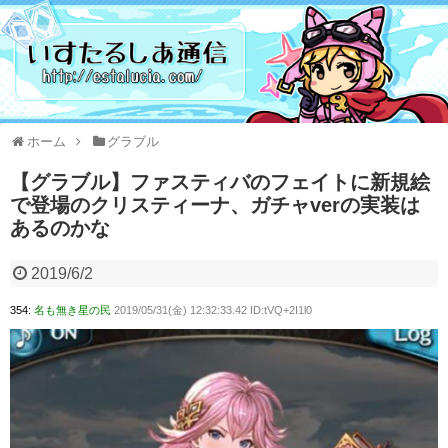
ホーム
グラブル
【グラブル】ファスティバのフェイトに新規絵
で登場のクリスティーナ、ガチャverの実装は
あるのかな
2019/6/2
354:
名も無き星の民
2019/05/31(金) 12:32:33.42 ID:tVQ+2I1l0