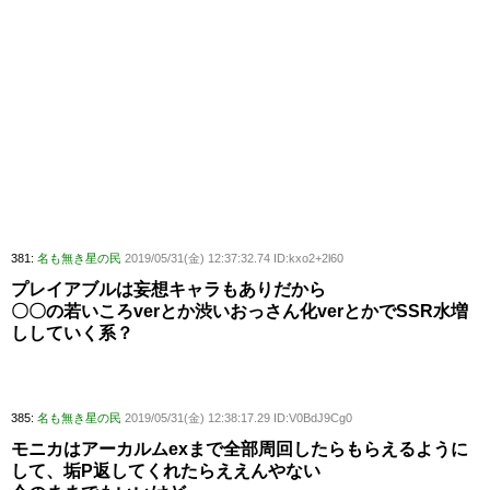
381:
名も無き星の民
2019/05/31(金) 12:37:32.74 ID:kxo2+2l60
プレイアブルは妄想キャラもありだから
〇〇の若いころverとか渋いおっさん化verとかでSSR水増
ししていく系？
385:
名も無き星の民
2019/05/31(金) 12:38:17.29 ID:V0BdJ9Cg0
モニカはアーカルムexまで全部周回したらもらえるように
して、垢P返してくれたらええんやない