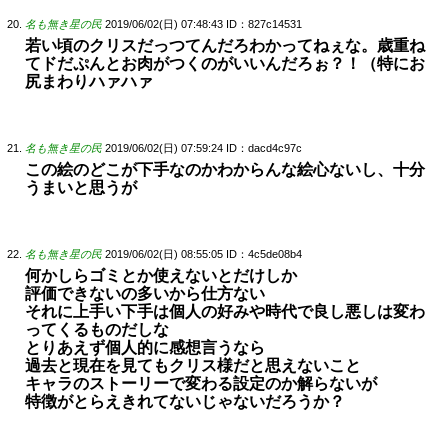
名も無き星の民
2019/06/02(日) 07:48:43
ID：827c14531
若い頃のクリスだっつてんだろわかってねぇな。歳重ね
てドだぷんとお肉がつくのがいいんだろぉ？！（特にお
尻まわりハァハァ
名も無き星の民
2019/06/02(日) 07:59:24
ID：dacd4c97c
この絵のどこが下手なのかわからんな絵心ないし、十分
うまいと思うが
名も無き星の民
2019/06/02(日) 08:55:05
ID：4c5de08b4
何かしらゴミとか使えないとだけしか
評価できないの多いから仕方ない
それに上手い下手は個人の好みや時代で良し悪しは変わ
ってくるものだしな
とりあえず個人的に感想言うなら
過去と現在を見てもクリス様だと思えないこと
キャラのストーリーで変わる設定のか解らないが
特徴がとらえきれてないじゃないだろうか？