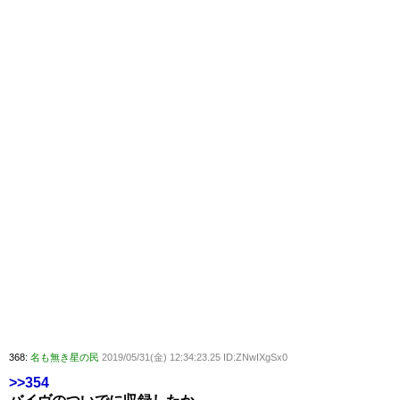
368:
名も無き星の民
2019/05/31(金) 12:34:23.25 ID:ZNwIXgSx0
>>354