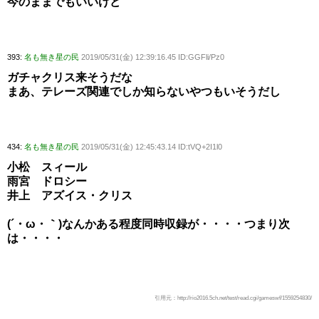
今のままでもいいけど
393:
名も無き星の民
2019/05/31(金) 12:39:16.45 ID:GGFli/Pz0
ガチャクリス来そうだな
まあ、テレーズ関連でしか知らないやつもいそうだし
434:
名も無き星の民
2019/05/31(金) 12:45:43.14 ID:tVQ+2I1l0
小松 スィール
雨宮 ドロシー
井上 アズイス・クリス
(´・ω・｀)なんかある程度同時収録が・・・・つまり次
は・・・・
引用元：http://rio2016.5ch.net/test/read.cgi/gameswf/1559254830/