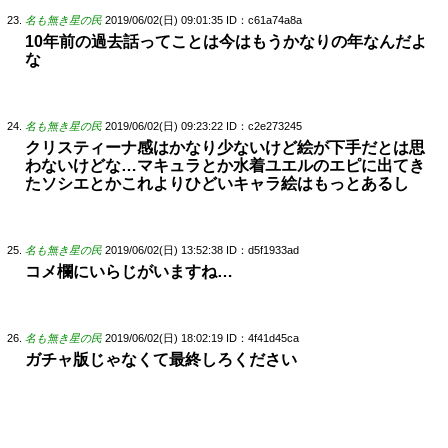
名も無き星の民
2019/06/02(日) 09:01:35
ID：c61a74a8a
10年前の過去話ってことは今はもうかなりの年なんだよ
な
名も無き星の民
2019/06/02(日) 09:23:22
ID：c2e273245
クリスティーナ感はかなり少ないけど絵が下手だとは思
わないけどな…マキュラとか水着ユエルのエピに出てき
たソシエとかこれよりひどいキャラ絵はもっとあるし
名も無き星の民
2019/06/02(日) 13:52:38
ID：d5f1933ad
コメ欄にいらじがいますね…
名も無き星の民
2019/06/02(日) 18:02:19
ID：4f41d45ca
ガチャ版じゃなくて最終しろください