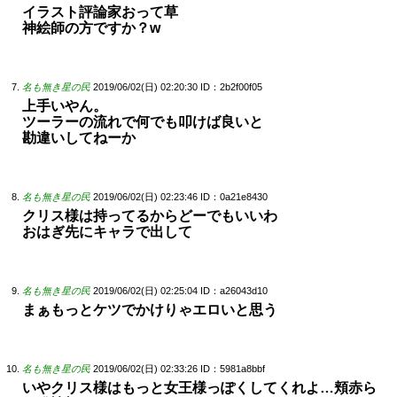
イラスト評論家おって草
神絵師の方ですか？w
名も無き星の民
2019/06/02(日) 02:20:30
ID：2b2f00f05
上手いやん。
ツーラーの流れで何でも叩けば良いと
勘違いしてねーか
名も無き星の民
2019/06/02(日) 02:23:46
ID：0a21e8430
クリス様は持ってるからどーでもいいわ
おはぎ先にキャラで出して
名も無き星の民
2019/06/02(日) 02:25:04
ID：a26043d10
まぁもっとケツでかけりゃエロいと思う
名も無き星の民
2019/06/02(日) 02:33:26
ID：5981a8bbf
いやクリス様はもっと女王様っぽくしてくれよ…頬赤ら