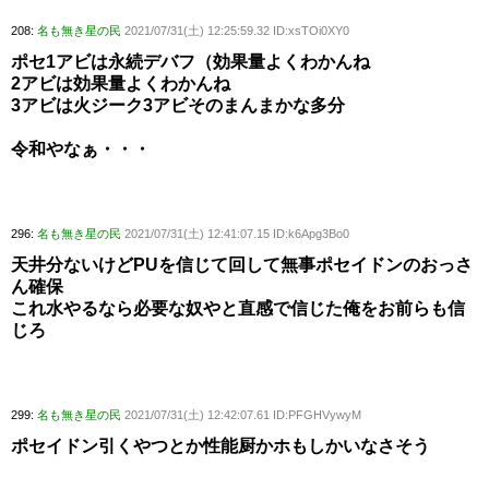
208:
名も無き星の民
2021/07/31(土) 12:25:59.32 ID:xsTOi0XY0
ポセ1アビは永続デバフ（効果量よくわかんね
2アビは効果量よくわかんね
3アビは火ジーク3アビそのまんまかな多分
令和やなぁ・・・
296:
名も無き星の民
2021/07/31(土) 12:41:07.15 ID:k6Apg3Bo0
天井分ないけどPUを信じて回して無事ポセイドンのおっさ
ん確保
これ水やるなら必要な奴やと直感で信じた俺をお前らも信
じろ
299:
名も無き星の民
2021/07/31(土) 12:42:07.61 ID:PFGHVywyM
ポセイドン引くやつとか性能厨かホもしかいなさそう