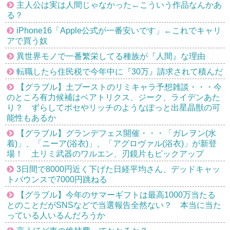
主人公は実は人間じゃなかった←こういう作品なんかあ
る？
iPhone16「Apple公式が一番安いです」←これでキャリ
アで買う奴
異世界モノで一番繁栄してる種族が『人間』な理由
転職したら住民税で今年中に『30万』請求されて積んだ
【グラブル】土ブーストのリミキャラ予想雑談・・・今
のところ有力候補はベアトリクス、ジーク、ライデンあた
り？ ずらしてポセやリッチのようなぽっと出星晶獣の可
能性もあるか
【グラブル】グランデフェス開催・・・「ガレヲン(水
着)」、「ニーア(浴衣)」、「アグロヴァル(浴衣)」が新登
場！ 土リミ武器のワルエン、刃鏡片もピックアップ
3日間で8000円近く下げた日経平均さん、デッドキャッ
トバウンスで7000円跳ねる
【グラブル】今年のサマーギフトは最高1000万当たる
とのことだがSNSなどで当選報告全然ない？ 本当に当た
っている人いるんだろうか