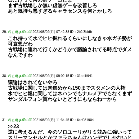
まず古戦場しか無い虚無ゲーを改善しろ
あと気持ち悪すぎるキャラセンスを何とかしろ
名も無き星の民
2021/08/02(月) 07:42:38
ID：2b2f3bfdb
これ持って水でヒヒ掘れるくらいにしなきゃ水ガチ勢が
可哀想だわ
古戦場に連れて行くかどうかで議論されてる時点でダメ
なんですわ
名も無き星の民
2021/08/02(月) 09:02:15
ID：31cd1f941
議論はされてないやろ
古戦場に関しては肉集めから150までスタメンの人権
水でヒヒ堀に関してはネハンでもナルメアでもなくまず
サンダルフォン貰わないとどうにもならねーから
名も無き星の民
2021/08/02(月) 11:34:45
ID：6cd081904
>>23
逆に考えるんだ、今のソロユーリがリミ並みに強いって
スリーマンセルとかファラちゃんはハンデでしかないと