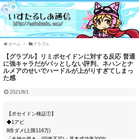
ホーム
グラブル
【グラブル】リミポセイドンに対する反応 普通
に強キャラだがパッとしない評判、ネハンとナ
ルメアのせいでハードルが上がりすぎてしまっ
た感
2021/8/1
【ポセイドン検証①】
◆1アビ
8倍ダメ(上限116万)
「水神の裁き」(回復不可)：基本成功率200%