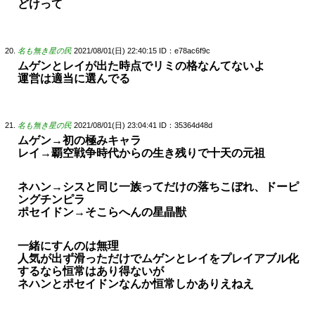
どけって
名も無き星の民
2021/08/01(日) 22:40:15
ID：e78ac6f9c
ムゲンとレイが出た時点でリミの格なんてないよ
運営は適当に選んでる
名も無き星の民
2021/08/01(日) 23:04:41
ID：35364d48d
ムゲン→初の極みキャラ
レイ→覇空戦争時代からの生き残りで十天の元祖
ネハン→シスと同じ一族ってだけの落ちこぼれ、ドーピ
ングチンピラ
ポセイドン→そこらへんの星晶獣
一緒にすんのは無理
人気が出ず滑っただけでムゲンとレイをプレイアブル化
するなら恒常はあり得ないが
ネハンとポセイドンなんか恒常しかありえねえ