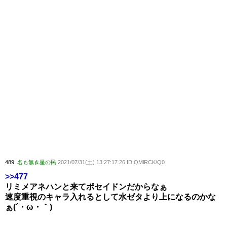
489:
名も無き星の民
2021/07/31(土) 13:27:17.26 ID:QMlRCK/Q0
>>477
リミメアネハンと来てポセイドンだからなぁ
速度重視のキャラ入れるとして水ゼタより上になるのかな
ぁ(´・ω・｀)