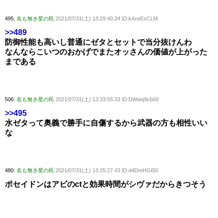
495:
名も無き星の民
2021/07/31(土) 13:29:40.24 ID:k4xeExCLM
>>489
防御性能も高いし普通にゼタとセットで当分抜けんわ
なんならこいつのおかげでまたオッさんの価値が上がった
まである
506:
名も無き星の民
2021/07/31(土) 13:33:55.33 ID:DWwq9cb00
>>495
水ゼタって奥義で勝手に自傷するから武器の方も相性いい
な
480:
名も無き星の民
2021/07/31(土) 13:25:27.43 ID:d4DmHGlS0
ポセイドンはアビのctと効果時間がシヴァだからきつそう