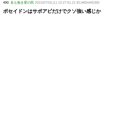
490:
名も無き星の民
2021/07/31(土) 13:27:51.21 ID:d4DmHGlS0
ポセイドンはサポアビだけでクソ強い感じか