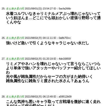
名も無き星の民
2021/08/01(日) 23:54:27
ID：5acfa266b
水着コルワいなきゃリミナルメアぶっ壊れじゃないって
いう奴ほんま…どこにでも頭おかしい逆張り野郎って湧
くんやな
名も無き星の民
2021/08/02(月) 00:11:11
ID：0a8b7f2cc
強いけど急いで引くようなキャラじゃない水だし
名も無き星の民
2021/08/02(月) 01:20:19
ID：4de16855f
リミメアやネハンを壊れじゃないって言うならこいつら
より単体で強いアタッカーやバッファー紹介してほしい
わ
光や風が雑魚属性だからセーフの方がまた納得いく
雑魚属性なに雑魚リミ渡された水さん？あぁうん
名も無き星の民
2021/08/02(月) 06:13:49
ID：a59512b09
こんな気持ち悪いキャラ取って古戦場を微妙に速く走れ
るだけって何の罰ゲームだよ