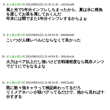
名も無き星の民
2021/08/01(日) 21:31:11
ID：c6210ce08
風と光で1年分インフレしちまったから、夏は水に稚魚
を渡してお茶を濁しておくんだ
年末には闇でまた1年分インフレするからよぉ
名も無き星の民
2021/08/01(日) 21:34:52
ID：b85de6ad4
こいつが人権レベルにならなくて良かった
名も無き星の民
2021/08/01(日) 21:44:50
ID：005c6ce1b
火力はベア以上だし強いけど古戦場程度なら既存メンツ
でどうにでもなるよな
名も無き星の民
2021/08/01(日) 21:48:15
ID：568211a82
既に散々強キャラって検証終わってるだろ
リミメアネハンが頭バグってるだけで、他から見れば十
分すぎる