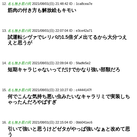
名も無き星の民
2021/08/01(日) 21:48:42
ID：1ca8cea7e
筋肉の付き方も解放絵もキモい
名も無き星の民
2021/08/01(日) 22:07:04
ID：e3ce42a71
試運転シヴァでレリバの1.5倍ダメ出てるから大分つえ
えと思うが
名も無き星の民
2021/08/01(日) 22:09:04
ID：5fadfe5e2
短期キャラじゃないってだけでかなり強い部類だろ
名も無き星の民
2021/08/01(日) 22:10:27
ID：c4444147f
何でこんな気持ち悪い虫みたいなキャラリミで実装しち
ゃったんだろやばすぎ
名も無き星の民
2021/08/01(日) 22:15:04
ID：0bb041ec6
引いて強いと思うけどゼタがやっぱ強いなぁと改めて思
う