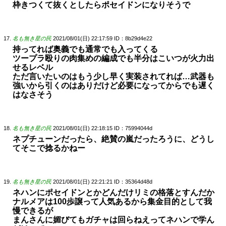
枠きつくて抜くとしたらポセイドンになりそうで
名も無き星の民
2021/08/01(日) 22:17:59
ID：8b29d4e22
持ってれば奥義でも通常でも入ってくる
ツープラ殴りの肉集めの編成でも半分はこいつが火力出
せるレベル
ただ言いたいのはもう少し早く実装されてれば…武器も
強いから引くのはありだけど必要になってからでも遅く
はなさそう
名も無き星の民
2021/08/01(日) 22:18:15
ID：75994044d
ネプチューンだったら、絶賛の嵐だったろうに、どうし
てそこで捻るかねー
名も無き星の民
2021/08/01(日) 22:21:21
ID：35364d48d
ネハンにポセイドンとかどんだけリミの格落とすんだか
ナルメアは100歩譲って人気あるから集金目的として我
慢できるが
まんさんに媚びてもガチャは回らねえってネハンで学ん