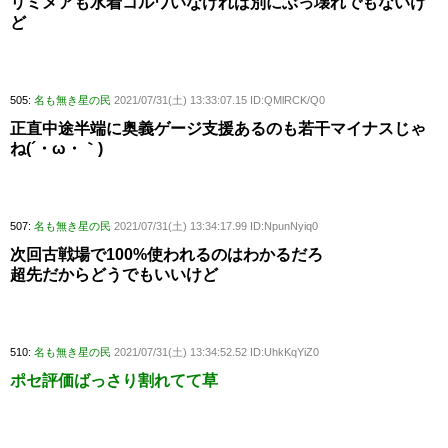
リミメアも水着コルワいなければ別にぶっ壊れでもないけ
ど
505:
名も無き星の民
2021/07/31(土) 13:33:07.15 ID:QMlRCK/Q0
正直中途半端に奥義ゲージ支援あるのも若干マイナスじゃ
ね(´・ω・｀)
507:
名も無き星の民
2021/07/31(土) 13:34:17.99 ID:NpunNyiq0
次回古戦場で100%使われるのはわかるだろ
超先だからどうでもいいけど
510:
名も無き星の民
2021/07/31(土) 13:34:52.52 ID:UhkKqYiZ0
ポセ評価ばっさり割れてて草