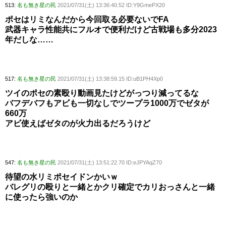
513:
名も無き星の民
2021/07/31(土) 13:36:40.52 ID:Y9GmePX20
ポセはリミなんだから今回取る必要ないでFA
武器キャラ性能共にフルオで便利だけど古戦場も多分2023
年だしな……
517:
名も無き星の民
2021/07/31(土) 13:38:59.15 ID:uB1PH4Xp0
ツイのポセの素殴り動画見たけどがっつり減ってるな
バフデバフもアビも一切なしでツープラ1000万でゼタが
660万
アビ使えばゼタのが火力出るだろうけど
547:
名も無き星の民
2021/07/31(土) 13:51:22.70 ID:eJPYAqZ70
待望の水リミポセイドンかいｗ
バレグリの殴りと一緒とかクリ確定でカリおっさんと一緒
に使ったら強いのか