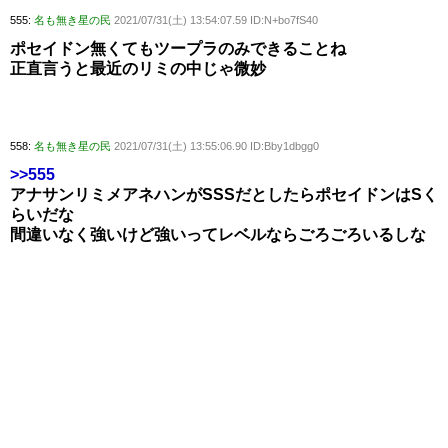
555:
名も無き星の民
2021/07/31(土) 13:54:07.59 ID:N+bo7fS40
ポセイドン無くてもツープラのみできることね
正直言うと最近のリミの中じゃ微妙
558:
名も無き星の民
2021/07/31(土) 13:55:06.90 ID:Bby1dbgg0
>>555
アナサンリミメアネハンがSSSだとしたらポセイドンはSく
らいだな
間違いなく強いけど強いってレベルならごろごろいるしな