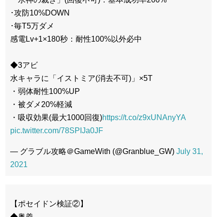
･攻防10%DOWN
･毎T5万ダメ
感電Lv+1×180秒：耐性100%以外必中
◆3アビ
水キャラに「イストミア(消去不可)」×5T
・弱体耐性100%UP
・被ダメ20%軽減
・吸収効果(最大1000回復)
https://t.co/z9xUNAnyYA
pic.twitter.com/78SPIJa0JF
— グラブル攻略＠GameWith (@Granblue_GW)
July 31,
2021
【ポセイドン検証②】
◆奥義