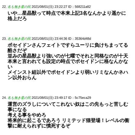
名も無き星の民
2021/08/01(日) 23:22:27
ID：568211a82
いや…星晶獣って時点で本来上記3名なんかより遥かに
格上だろ
名も無き星の民
2021/08/01(日) 23:44:36
ID：35364d48d
ポセイドンさんフェイトですらユーリに負けちまってる
酷さだぞ
並みの星晶獣より強いのが七曜でそれと同格なのが十天
本来と言われても設定の時点でポセイドンに格なんかな
い
メインスト組以外でポセイドンより弱いリミなんかネハ
ン以外おらん
名も無き星の民
2021/08/01(日) 23:49:17
ID：5c75eca29
運営のズラしについてこれない奴はこの先もっと苦しむ
事になる
考える事をやめろ
将来的に起こるであろう リミテッド猫登場！レベルの衝
撃に耐えられずに憤死するぞ