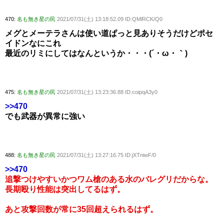
470:
名も無き星の民
2021/07/31(土) 13:18:52.09 ID:QMlRCK/Q0
メグとメーテラさんは使い道ぱっと見ありそうだけどポセ
イドンなにこれ
最近のリミにしてはなんというか・・・(´・ω・｀)
475:
名も無き星の民
2021/07/31(土) 13:23:36.88 ID:coipqA3y0
>>470
でも武器が異常に強い
488:
名も無き星の民
2021/07/31(土) 13:27:16.75 ID:jXTniwF/0
>>470
追撃つけやすいかつワム槍のある水のバレグリだからな。
長期殴り性能は突出してるはず。
あと攻撃回数が常に35回超えられるはず。