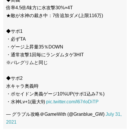
倍率4.5倍/味方に水攻撃30%×4T
★敵が水神の裁き中：7倍追加ダメ(上限116万)
◆サポ1
・必ずTA
・ゲージ上昇量35％DOWN
・通常攻撃1回毎にランダムタゲ3HIT
※バレグリムと同じ
◆サポ2
水キャラ奥義時
・ポセイドン奥義ゲージ10%UP(サポ1込み7％)
・水神Lv+1(最大9)
pic.twitter.com/I67rloDiTP
— グラブル攻略＠GameWith (@Granblue_GW)
July 31,
2021