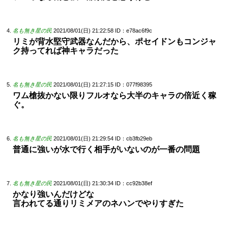
名も無き星の民
2021/08/01(日) 21:22:58
ID：e78ac6f9c
リミが背水堅守武器なんだから、ポセイドンもコンジャ
ク持ってれば神キャラだった
名も無き星の民
2021/08/01(日) 21:27:15
ID：077f98395
ワム槍抜かない限りフルオなら大半のキャラの倍近く稼
ぐ。
名も無き星の民
2021/08/01(日) 21:29:54
ID：cb3fb29eb
普通に強いが水で行く相手がいないのが一番の問題
名も無き星の民
2021/08/01(日) 21:30:34
ID：cc92b38ef
かなり強いんだけどな
言われてる通りリミメアのネハンでやりすぎた