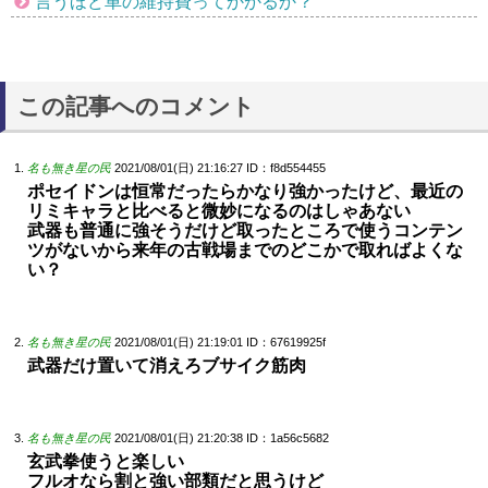
言うほど車の維持費ってかかるか？
この記事へのコメント
名も無き星の民
2021/08/01(日) 21:16:27
ID：f8d554455
ポセイドンは恒常だったらかなり強かったけど、最近の
リミキャラと比べると微妙になるのはしゃあない
武器も普通に強そうだけど取ったところで使うコンテン
ツがないから来年の古戦場までのどこかで取ればよくな
い？
名も無き星の民
2021/08/01(日) 21:19:01
ID：67619925f
武器だけ置いて消えろブサイク筋肉
名も無き星の民
2021/08/01(日) 21:20:38
ID：1a56c5682
玄武拳使うと楽しい
フルオなら割と強い部類だと思うけど