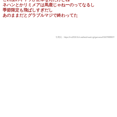
ネハンとかリミメアは馬鹿じゃねーのってなるし
季節限定も飛ばしすぎだし
あのままだとグラブルマジで終わってた
引用元：https://rio2016.5ch.net/test/read.cgi/gameswf/1627699507/