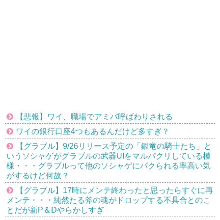
【悲報】ワイ、職場でアミバ呼ばわりされる
ワイの銀行口座4つもあるんだけど多すぎ？
【グラブル】9/26リリース予定の「銀竜の騎士たち」と
いうソシャゲがグラブルの武器UIをマルパクリしている模
様・・・グラブルって他のソシャゲにパクられる率高い気
がするけど何故？
【グラブル】17時にメンテ終わったと思ったらすぐに再
メンテ・・・純然たる斧の魂がドロップする不具合とのこ
とだが新P＆Dやらかしすぎ