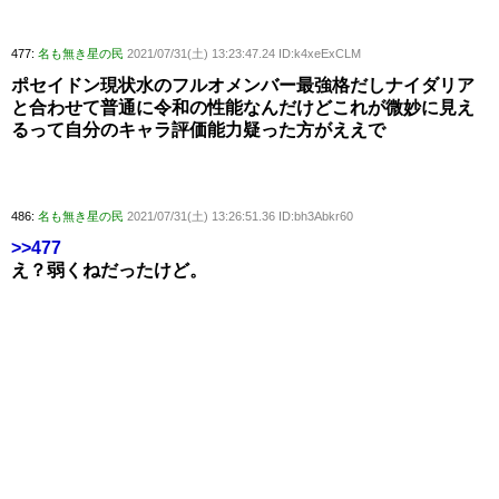
477:
名も無き星の民
2021/07/31(土) 13:23:47.24 ID:k4xeExCLM
ポセイドン現状水のフルオメンバー最強格だしナイダリア
と合わせて普通に令和の性能なんだけどこれが微妙に見え
るって自分のキャラ評価能力疑った方がええで
486:
名も無き星の民
2021/07/31(土) 13:26:51.36 ID:bh3Abkr60
>>477
え？弱くねだったけど。