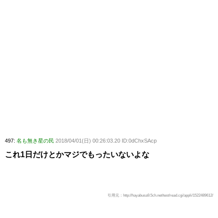
497:
名も無き星の民
2018/04/01(日) 00:26:03.20 ID:0dChxSAcp
これ1日だけとかマジでもったいないよな
引用元：http://hayabusa9.5ch.net/test/read.cgi/appli/1522489612/