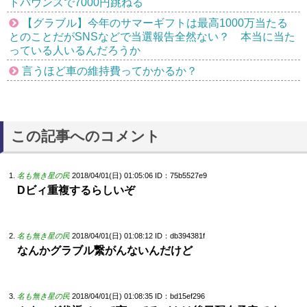
トバウンスで7000円跳ねる
【グラブル】今年のサマーギフトは最高1000万当たる
とのことだがSNSなどで当選報告全然ない？ 本当に当た
っている人いるんだろうか
言うほど車の維持費ってかかるか？
この記事へのコメント
名も無き星の民
2018/04/01(日) 01:05:06
ID：75b5527e9
Dビィ重複するらしいぞ
名も無き星の民
2018/04/01(日) 01:08:12
ID：db394381f
なんかグラブル繋がんないんだけど
名も無き星の民
2018/04/01(日) 01:08:35
ID：bd15ef296