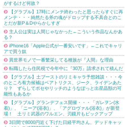
がするけど何故？
【グラブル】17時にメンテ終わったと思ったらすぐに再
メンテ・・・純然たる斧の魂がドロップする不具合とのこ
とだが新P＆Dやらかしすぎ
主人公は実は人間じゃなかった←こういう作品なんかあ
る？
iPhone16「Apple公式が一番安いです」←これでキャリ
アで買う奴
異世界モノで一番繁栄してる種族が『人間』な理由
転職したら住民税で今年中に『30万』請求されて積んだ
【グラブル】土ブーストのリミキャラ予想雑談・・・今
のところ有力候補はベアトリクス、ジーク、ライデンあた
り？ ずらしてポセやリッチのようなぽっと出星晶獣の可
能性もあるか
【グラブル】グランデフェス開催・・・「ガレヲン(水
着)」、「ニーア(浴衣)」、「アグロヴァル(浴衣)」が新登
場！ 土リミ武器のワルエン、刃鏡片もピックアップ
3日間で8000円近く下げた日経平均さん、デッドキャッ