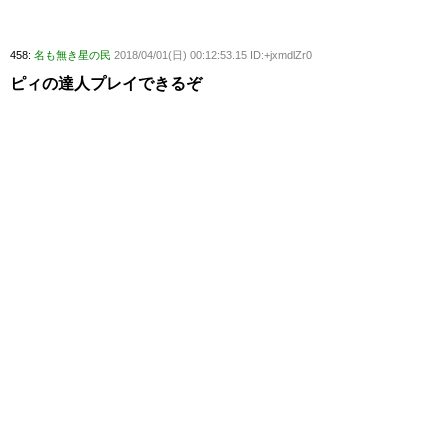
458:
名も無き星の民
2018/04/01(日) 00:12:53.15 ID:+jxmdlZr0
ピィの達人プレイできるぞ