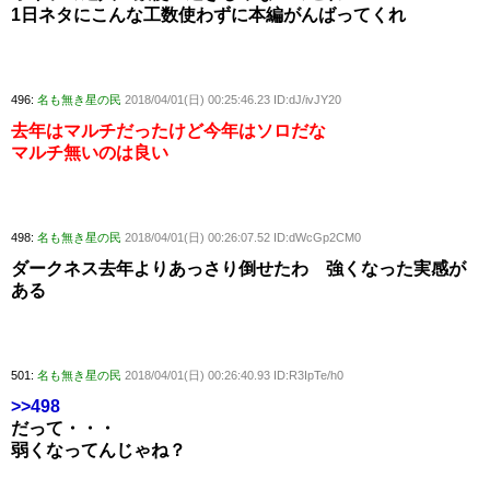
1日ネタにこんな工数使わずに本編がんばってくれ
496:
名も無き星の民
2018/04/01(日) 00:25:46.23 ID:dJ/ivJY20
去年はマルチだったけど今年はソロだな
マルチ無いのは良い
498:
名も無き星の民
2018/04/01(日) 00:26:07.52 ID:dWcGp2CM0
ダークネス去年よりあっさり倒せたわ 強くなった実感が
ある
501:
名も無き星の民
2018/04/01(日) 00:26:40.93 ID:R3IpTe/h0
>>498
だって・・・
弱くなってんじゃね？