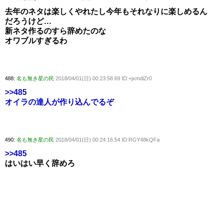
去年のネタは楽しくやれたし今年もそれなりに楽しめるん
だろうけど…
新ネタ作るのすら辞めたのな
オワブルすぎるわ
488:
名も無き星の民
2018/04/01(日) 00:23:58.69 ID:+jxmdlZr0
>>485
オイラの達人が作り込んでるぞ
490:
名も無き星の民
2018/04/01(日) 00:24:16.54 ID:RGY48kQFa
>>485
はいはい早く辞めろ