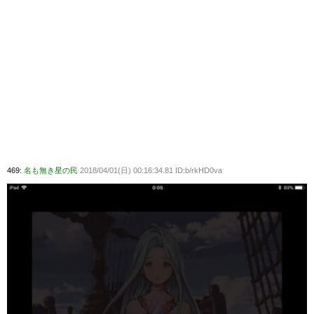
469:
名も無き星の民
2018/04/01(日) 00:16:34.81 ID:b/rkHD0va