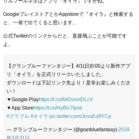
リルフールネタはアプリ『オイラ』ですかね。
GoogleプレイストアとかAppstoreで『オイラ』と検索する
と、一発で出てくると思います。
公式Twitterのリンクからだと、直接飛ぶことが可能です
よ。
【グランブルーファンタジー】4/1(日)0:00より新作アプ
リ「オイラ」を正式リリースいたしました。
ダウンロードは下記リンク先より！是非お楽しみくださ
い！
▼Google Play
https://t.co/6dGvomDLcX
▼App Store
https://t.co/HyBic7lpvb
#グラブル
#オイラ
pic.twitter.com/JnvuEo9YCp
— グランブルーファンタジー (@granbluefantasy)
2018
年3月31日