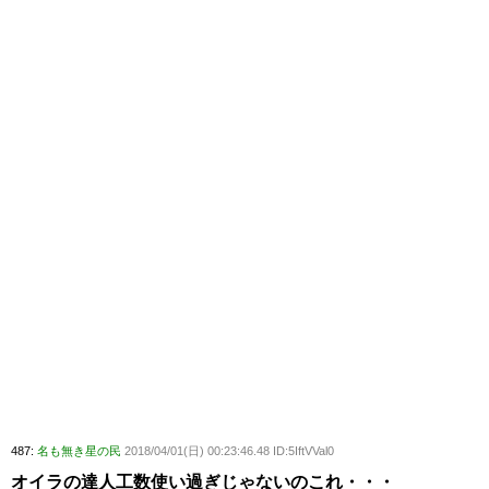
487:
名も無き星の民
2018/04/01(日) 00:23:46.48 ID:5IftVVal0
オイラの達人工数使い過ぎじゃないのこれ・・・