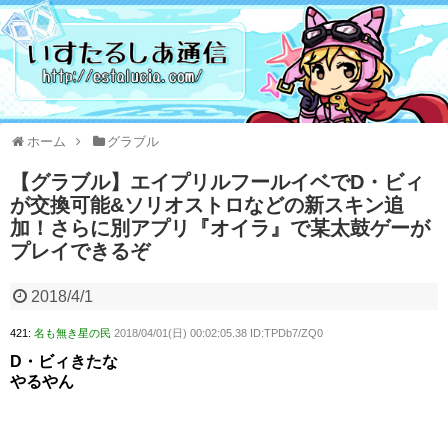
ホーム
グラブル
【グラブル】エイプリルフールイベでD・ビィ
が交換可能&ソリオストロなどの新スキン追
加！さらに別アプリ『オイラ』で某太鼓ゲーが
プレイできるぞ
2018/4/1
421:
名も無き星の民
2018/04/01(日) 00:02:05.38 ID:TPDb7/ZQ0
D・ビィきたな
やるやん