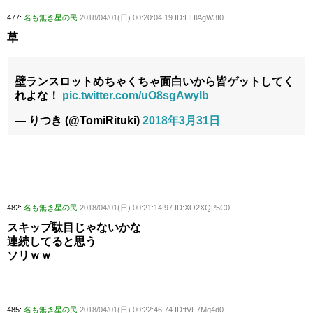
477:
名も無き星の民
2018/04/01(日) 00:20:04.19 ID:HHlAgW3I0
草
壁ランスロットめちゃくちゃ面白いから皆ゲットしてく
れよな！
pic.twitter.com/uO8sgAwyIb
— りつき (@TomiRituki)
2018年3月31日
482:
名も無き星の民
2018/04/01(日) 00:21:14.97 ID:XO2XQP5C0
スキップ駄目じゃないかな
連続してると思う
ソリｗｗ
485:
名も無き星の民
2018/04/01(日) 00:22:46.74 ID:tVF7Mq4d0