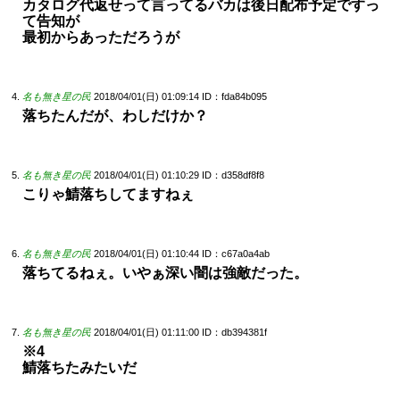
カタログ代返せって言ってるバカは後日配布予定ですっ
て告知が
最初からあっただろうが
名も無き星の民
2018/04/01(日) 01:09:14
ID：fda84b095
落ちたんだが、わしだけか？
名も無き星の民
2018/04/01(日) 01:10:29
ID：d358df8f8
こりゃ鯖落ちしてますねぇ
名も無き星の民
2018/04/01(日) 01:10:44
ID：c67a0a4ab
落ちてるねぇ。いやぁ深い闇は強敵だった。
名も無き星の民
2018/04/01(日) 01:11:00
ID：db394381f
※4
鯖落ちたみたいだ