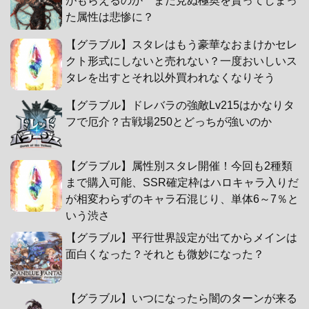
がもらえるのか まだ見ぬ極奥を貰ってしまっ
た属性は悲惨に？
【グラブル】スタレはもう豪華なおまけかセレ
クト形式にしないと売れない？一度おいしいス
タレを出すとそれ以外買われなくなりそう
【グラブル】ドレバラの強敵Lv215はかなりタ
フで厄介？古戦場250とどっちが強いのか
【グラブル】属性別スタレ開催！今回も2種類
まで購入可能、SSR確定枠はハロキャラ入りだ
が相変わらずのキャラ石混じり、単体6～7％と
いう渋さ
【グラブル】平行世界設定が出てからメインは
面白くなった？それとも微妙になった？
【グラブル】いつになったら闇のターンが来る