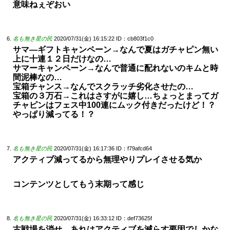
意味ねぇぞおい
名も無き星の民
2020/07/31(金) 16:15:22
ID：cb803f1c0
サマ―ギフトキャンペーン→なんで夏はガチャピン無い
上に十連１２日だけなの…
サマーキャンペーン→なんで普通に配れないのキムと時
間泥棒なの…
宝箱チャンス→なんでスクラッチ劣化させたの…
宝箱の３万石→これはさすがに嬉し…ちょっとまってガ
チャピンはフェス中100連にムック付きだったけど！？
やっぱり減ってる！？
名も無き星の民
2020/07/31(金) 16:17:36
ID：f79afcd64
アクティブ減ってるから無理やりプレイさせる気か
コンテンツとしてもう末期って感じ
名も無き星の民
2020/07/31(金) 16:33:12
ID：def73625f
古戦場を消せ、あれはアクティブを減らす要因でしかな