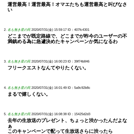
運営最高！運営最高！オマエたちも運営最高と叫びなさ
い
名も無き星の民
2020/07/31(金) 15:59:17
ID：407fc4301
どこまでが既定路線で、どこまでが昨今のユーザーの不
満鎮める為に急遽決めたキャンペーンか気になるわ
名も無き星の民
2020/07/31(金) 16:00:23
ID：39f74b846
フリークエストなんてやりたくない。
名も無き星の民
2020/07/31(金) 16:01:49
ID：5a9c92b8c
まるで嬉しくない。
名も無き星の民
2020/07/31(金) 16:08:38
ID：15425d2d3
去年の生放送のプレゼント、ちょっと渋かったんだよな
ぁ
このキャンペーンで配って生放送さらに渋ったら