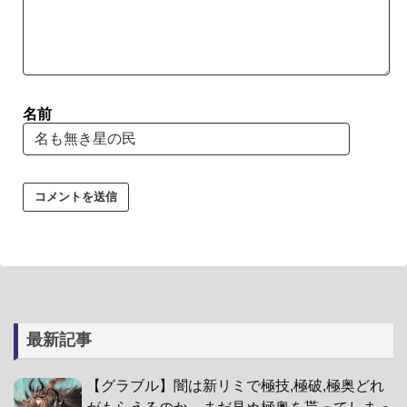
名前
最新記事
【グラブル】闇は新リミで極技,極破,極奥どれ