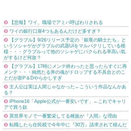
【悲報】ワイ、職場でアミバ呼ばわりされる
ワイの銀行口座4つもあるんだけど多すぎ？
【グラブル】9/26リリース予定の「銀竜の騎士たち」と
いうソシャゲがグラブルの武器UIをマルパクリしている模
様・・・グラブルって他のソシャゲにパクられる率高い気
がするけど何故？
【グラブル】17時にメンテ終わったと思ったらすぐに再
メンテ・・・純然たる斧の魂がドロップする不具合とのこ
とだが新P＆Dやらかしすぎ
主人公は実は人間じゃなかった←こういう作品なんかあ
る？
iPhone16「Apple公式が一番安いです」←これでキャリ
アで買う奴
異世界モノで一番繁栄してる種族が『人間』な理由
転職したら住民税で今年中に『30万』請求されて積んだ