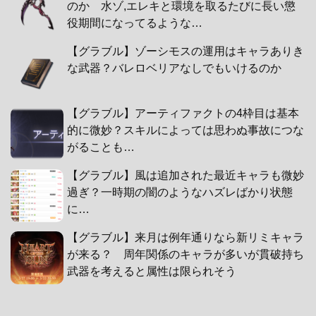
のか 水ゾ,エレキと環境を取るたびに長い懲
役期間になってるような…
【グラブル】ゾーシモスの運用はキャラありき
な武器？バレロベリアなしでもいけるのか
【グラブル】アーティファクトの4枠目は基本
的に微妙？スキルによっては思わぬ事故につな
がることも…
【グラブル】風は追加された最近キャラも微妙
過ぎ？一時期の闇のようなハズレばかり状態
に…
【グラブル】来月は例年通りなら新リミキャラ
が来る？ 周年関係のキャラが多いが貫破持ち
武器を考えると属性は限られそう