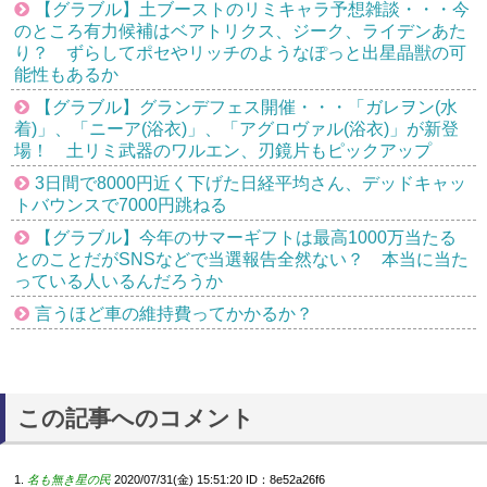
【グラブル】土ブーストのリミキャラ予想雑談・・・今
のところ有力候補はベアトリクス、ジーク、ライデンあた
り？ ずらしてポセやリッチのようなぽっと出星晶獣の可
能性もあるか
【グラブル】グランデフェス開催・・・「ガレヲン(水
着)」、「ニーア(浴衣)」、「アグロヴァル(浴衣)」が新登
場！ 土リミ武器のワルエン、刃鏡片もピックアップ
3日間で8000円近く下げた日経平均さん、デッドキャッ
トバウンスで7000円跳ねる
【グラブル】今年のサマーギフトは最高1000万当たる
とのことだがSNSなどで当選報告全然ない？ 本当に当た
っている人いるんだろうか
言うほど車の維持費ってかかるか？
この記事へのコメント
名も無き星の民
2020/07/31(金) 15:51:20
ID：8e52a26f6