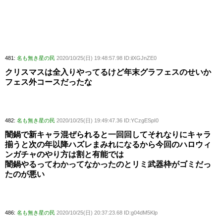
481:
名も無き星の民
2020/10/25(日) 19:48:57.98 ID:ilXGJnZE0
クリスマスは全入りやってるけど年末グラフェスのせいか
フェス外コースだったな
482:
名も無き星の民
2020/10/25(日) 19:49:47.36 ID:YCzgESpI0
闇鍋で新キャラ混ぜられると一回回してそれなりにキャラ
揃うと次の年以降ハズレまみれになるから今回のハロウィ
ンガチャのやり方は割と有能では
闇鍋やるってわかってなかったのとリミ武器枠がゴミだっ
たのが悪い
486:
名も無き星の民
2020/10/25(日) 20:37:23.68 ID:g04dM5Klp