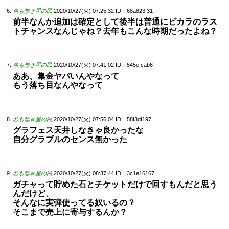
名も無き星の民
2020/10/27(火) 07:25:32
ID：68a823f31
前半なんか追加は確定として後半は普通にビカラのラス
トチャンスなんじゃね？去年もこんな時期だったよね？
名も無き星の民
2020/10/27(火) 07:41:02
ID：545efcab6
ああ、集金ヤバいんやなって
もう落ち目なんやなって
名も無き星の民
2020/10/27(火) 07:56:04
ID：58f3df197
グラフェス天井しなきゃ良かったな
自分グラブルのセンス無かった
名も無き星の民
2020/10/27(火) 08:37:44
ID：3c1e16167
ガチャって貯めた石とチケットだけで回すもんだと思う
んだけど、
そんなに実弾使ってる奴いるの？
そこまで売上に寄与するんか？