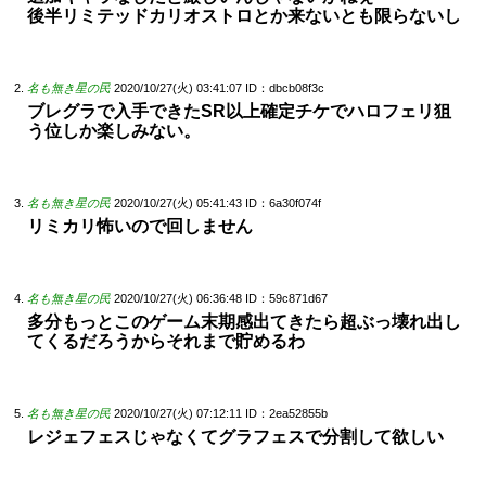
後半リミテッドカリオストロとか来ないとも限らないし
名も無き星の民
2020/10/27(火) 03:41:07
ID：dbcb08f3c
ブレグラで入手できたSR以上確定チケでハロフェリ狙
う位しか楽しみない。
名も無き星の民
2020/10/27(火) 05:41:43
ID：6a30f074f
リミカリ怖いので回しません
名も無き星の民
2020/10/27(火) 06:36:48
ID：59c871d67
多分もっとこのゲーム末期感出てきたら超ぶっ壊れ出し
てくるだろうからそれまで貯めるわ
名も無き星の民
2020/10/27(火) 07:12:11
ID：2ea52855b
レジェフェスじゃなくてグラフェスで分割して欲しい