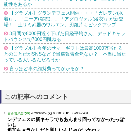
能性もあるか
【グラブル】グランデフェス開催・・・「ガレヲン(水
着)」、「ニーア(浴衣)」、「アグロヴァル(浴衣)」が新登
場！ 土リミ武器のワルエン、刃鏡片もピックアップ
3日間で8000円近く下げた日経平均さん、デッドキャッ
トバウンスで7000円跳ねる
【グラブル】今年のサマーギフトは最高1000万当たる
とのことだがSNSなどで当選報告全然ない？ 本当に当た
っている人いるんだろうか
言うほど車の維持費ってかかるか？
この記事へのコメント
名も無き星の民
2020/10/27(火) 03:18:58
ID：0a969c481
ンデフェスの新キャラでもあんまり回ってなかったっぽ
いし
追加キャラなしだと厳しいんじゃないかねぇ