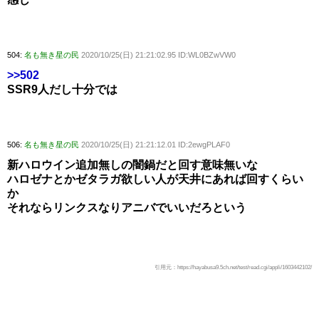
504:
名も無き星の民
2020/10/25(日) 21:21:02.95 ID:WL0BZwVW0
>>502
SSR9人だし十分では
506:
名も無き星の民
2020/10/25(日) 21:21:12.01 ID:2ewgPLAF0
新ハロウイン追加無しの闇鍋だと回す意味無いな
ハロゼナとかゼタラガ欲しい人が天井にあれば回すくらい
か
それならリンクスなりアニバでいいだろという
引用元：https://hayabusa9.5ch.net/test/read.cgi/appli/1603442102/