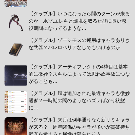
【グラブル】いつになったら闇のターンが来る
のか 水ゾ,エレキと環境を取るたびに長い懲
役期間になってるような…
【グラブル】ゾーシモスの運用はキャラありき
な武器？バレロベリアなしでもいけるのか
【グラブル】アーティファクトの4枠目は基本
的に微妙？スキルによっては思わぬ事故につな
がることも…
【グラブル】風は追加された最近キャラも微妙
過ぎ？一時期の闇のようなハズレばかり状態
に…
【グラブル】来月は例年通りなら新リミキャラ
が来る？ 周年関係のキャラが多いが貫破持ち
武器を考えると属性は限られそう