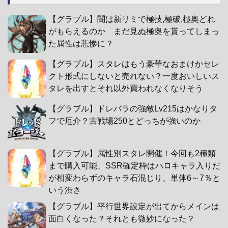
【グラブル】闇は新リミで極技,極破,極奥どれ
がもらえるのか まだ見ぬ極奥を貰ってしまっ
た属性は悲惨に？
【グラブル】スタレはもう豪華なおまけかセレ
クト形式にしないと売れない？一度おいしいス
タレを出すとそれ以外買われなくなりそう
【グラブル】ドレバラの強敵Lv215はかなりタ
フで厄介？古戦場250とどっちが強いのか
【グラブル】属性別スタレ開催！今回も2種類
まで購入可能、SSR確定枠はハロキャラ入りだ
が相変わらずのキャラ石混じり、単体6～7％と
いう渋さ
【グラブル】平行世界設定が出てからメインは
面白くなった？それとも微妙になった？