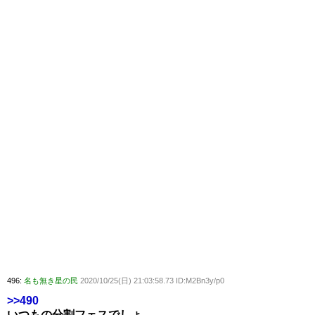
496:
名も無き星の民
2020/10/25(日) 21:03:58.73 ID:M2Bn3y/p0
>>490
いつもの分割フェスでしょ