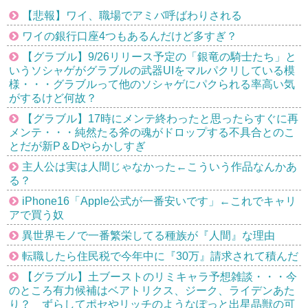
【悲報】ワイ、職場でアミバ呼ばわりされる
ワイの銀行口座4つもあるんだけど多すぎ？
【グラブル】9/26リリース予定の「銀竜の騎士たち」と
いうソシャゲがグラブルの武器UIをマルパクリしている模
様・・・グラブルって他のソシャゲにパクられる率高い気
がするけど何故？
【グラブル】17時にメンテ終わったと思ったらすぐに再
メンテ・・・純然たる斧の魂がドロップする不具合とのこ
とだが新P＆Dやらかしすぎ
主人公は実は人間じゃなかった←こういう作品なんかあ
る？
iPhone16「Apple公式が一番安いです」←これでキャリ
アで買う奴
異世界モノで一番繁栄してる種族が『人間』な理由
転職したら住民税で今年中に『30万』請求されて積んだ
【グラブル】土ブーストのリミキャラ予想雑談・・・今
のところ有力候補はベアトリクス、ジーク、ライデンあた
り？ ずらしてポセやリッチのようなぽっと出星晶獣の可