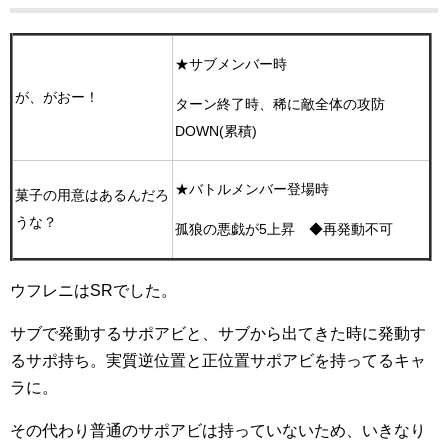
★サブメンバー時
が、がおー！
ターン終了時、稀に敵全体の攻防
DOWN(累積)
★バトルメンバー登場時
菓子の用意はあるんだろ
うな？
孤狼の悪戯が5上昇 ◆再発動不可
ウフレニはSRでした。
サブで発動するサポアビと、サブから出てきた時に発動す
るサポ持ち。実質逆位置と正位置サポアビを持ってるキャ
ラに。
その代わり普通のサポアビは持っていないため、いきなり