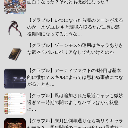
面白くなった？それとも微妙になった？
【グラブル】いつになったら闇のターンが来る
のか 水ゾ,エレキと環境を取るたびに長い懲
役期間になってるような…
【グラブル】ゾーシモスの運用はキャラありき
な武器？バレロベリアなしでもいけるのか
【グラブル】アーティファクトの4枠目は基本
的に微妙？スキルによっては思わぬ事故につな
がることも…
【グラブル】風は追加された最近キャラも微妙
過ぎ？一時期の闇のようなハズレばかり状態
に…
【グラブル】来月は例年通りなら新リミキャラ
が来る？ 周年関係のキャラが多いが貫破持ち