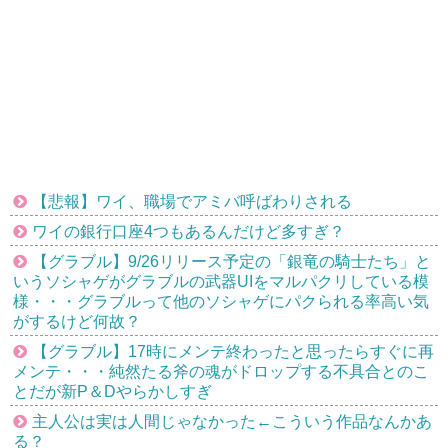
【悲報】ワイ、職場でアミバ呼ばわりされる
ワイの銀行口座4つもあるんだけど多すぎ？
【グラブル】9/26リリース予定の「銀竜の騎士たち」と
いうソシャゲがグラブルの武器UIをマルパクリしている模
様・・・グラブルって他のソシャゲにパクられる率高い気
がするけど何故？
【グラブル】17時にメンテ終わったと思ったらすぐに再
メンテ・・・純然たる斧の魂がドロップする不具合とのこ
とだが新P＆Dやらかしすぎ
主人公は実は人間じゃなかった←こういう作品なんかあ
る？