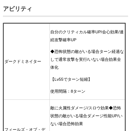
アビリティ
自分のクリティカル確率UP/会心効果/連
続攻撃確率UP
◆恐怖状態の敵がいる場合ターン経過な
しで通常攻撃を実行/いない場合効果全
ダークドミネイター
体化
【Lv55でターン短縮】
使用間隔：8ターン
敵に火属性ダメージ/スロウ効果
◆恐怖
状態の敵がいる場合ダメージ性能UP/い
ない場合恐怖効果
フィールズ・オブ・デ