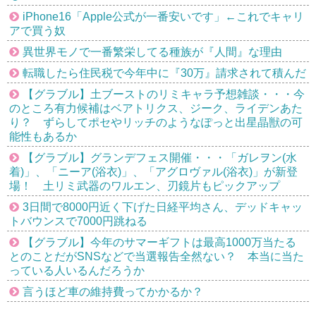
iPhone16「Apple公式が一番安いです」←これでキャリ
アで買う奴
異世界モノで一番繁栄してる種族が『人間』な理由
転職したら住民税で今年中に『30万』請求されて積んだ
【グラブル】土ブーストのリミキャラ予想雑談・・・今
のところ有力候補はベアトリクス、ジーク、ライデンあた
り？ ずらしてポセやリッチのようなぽっと出星晶獣の可
能性もあるか
【グラブル】グランデフェス開催・・・「ガレヲン(水
着)」、「ニーア(浴衣)」、「アグロヴァル(浴衣)」が新登
場！ 土リミ武器のワルエン、刃鏡片もピックアップ
3日間で8000円近く下げた日経平均さん、デッドキャッ
トバウンスで7000円跳ねる
【グラブル】今年のサマーギフトは最高1000万当たる
とのことだがSNSなどで当選報告全然ない？ 本当に当た
っている人いるんだろうか
言うほど車の維持費ってかかるか？