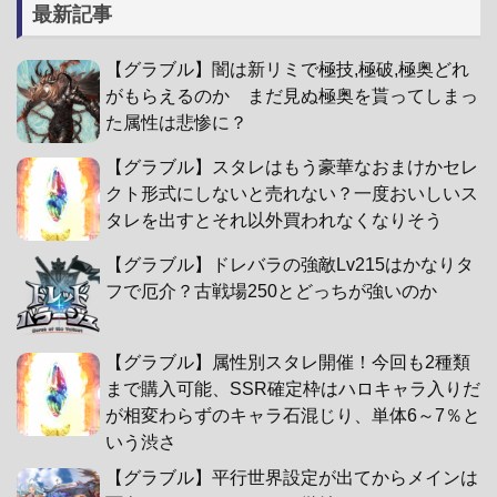
最新記事
【グラブル】闇は新リミで極技,極破,極奥どれ
がもらえるのか まだ見ぬ極奥を貰ってしまっ
た属性は悲惨に？
【グラブル】スタレはもう豪華なおまけかセレ
クト形式にしないと売れない？一度おいしいス
タレを出すとそれ以外買われなくなりそう
【グラブル】ドレバラの強敵Lv215はかなりタ
フで厄介？古戦場250とどっちが強いのか
【グラブル】属性別スタレ開催！今回も2種類
まで購入可能、SSR確定枠はハロキャラ入りだ
が相変わらずのキャラ石混じり、単体6～7％と
いう渋さ
【グラブル】平行世界設定が出てからメインは