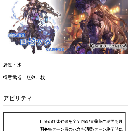
属性：水
得意武器：短剣、杖
アビリティ
自分の弱体効果を全て回復/青薔薇の結界を展
開
◆毎ターン青の花弁を消費/ターン終了時に