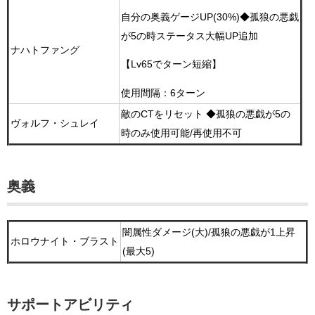
自分の奥義ゲージUP(30%)
◆孤狼の悪戯
が5の時ステータス大幅UP追加
ナハトファング
【Lv65でターン短縮】
使用間隔：6ターン
敵のCTをリセット ◆孤狼の悪戯が5の
ヴォルフ・シュレイ
時のみ使用可能/再使用不可
奥義
闇属性ダメージ(大)/孤狼の悪戯が1上昇
ホロウナイト・ブラスト
(最大5)
サポートアビリティ