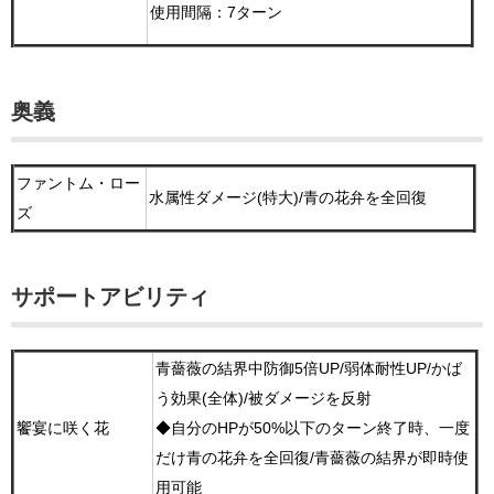
使用間隔：7ターン
奥義
ファントム・ロー
水属性ダメージ(特大)/青の花弁を全回復
ズ
サポートアビリティ
青薔薇の結界中防御5倍UP/弱体耐性UP/かば
う効果(全体)/被ダメージを反射
饗宴に咲く花
◆自分のHPが50%以下のターン終了時、一度
だけ青の花弁を全回復/青薔薇の結界が即時使
用可能