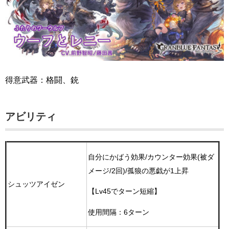
得意武器：格闘、銃
アビリティ
自分にかばう効果/カウンター効果(被ダ
メージ/2回)/孤狼の悪戯が1上昇
シュッツアイゼン
【Lv45でターン短縮】
使用間隔：6ターン