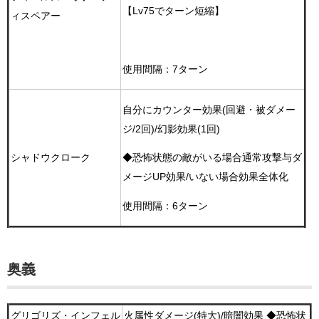
【Lv75でターン短縮】
ィスペアー
使用間隔：7ターン
自分にカウンター効果(回避・被ダメー
ジ/2回)/幻影効果(1回)
シャドウクローク
◆恐怖状態の敵がいる場合通常攻撃与ダ
メージUP効果/いない場合効果全体化
使用間隔：6ターン
奥義
グリゴリズ・インフェル
火属性ダメージ(特大)/暗闇効果 ◆恐怖状