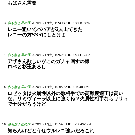
おばさん需要
名も無き星の民
2020/10/17(土) 19:49:43
ID：886b783f6
レニー狙いでババアが2人出てきた
レニーの方SSRにしとけよ
名も無き星の民
2020/10/17(土) 19:52:25
ID：e55f15652
アザさん欲しいがこのガチャ回すの嫌
ロペと杉玉あるし
名も無き星の民
2020/10/17(土) 19:53:28
ID：f10adac6f
ロゼッタは火属性以外の敵相手での高難度適正は高い
な。リミヴィーラ以上に強くね？火属性相手ならリリィ
で十分だろうけど
名も無き星の民
2020/10/17(土) 19:54:31
ID：788432ddd
知らんけどどうせウルレニ強いだろこれ