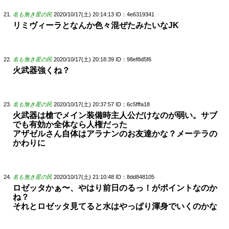
名も無き星の民
2020/10/17(土) 20:14:13
ID：4e6319341
リミヴィーラとなんか色々混ぜたみたいなJK
名も無き星の民
2020/10/17(土) 20:18:39
ID：98ef8d5f6
火武器強くね？
名も無き星の民
2020/10/17(土) 20:37:57
ID：6c5fffa18
火武器は槍でメイン装備時主人公だけなのが弱い。サブ
でも有効か全体なら人権だった
アザゼルさん自体はアラナンのお友達かな？メーテラの
かわりに
名も無き星の民
2020/10/17(土) 21:10:48
ID：8dd848105
ロゼッタかぁ〜、やはり前日のるっ！がポイントなのか
ね？
それとロゼッタ見てると水はやっぱり渾身でいくのかな