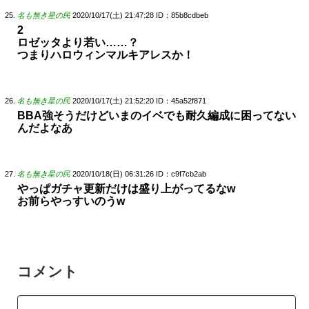
名も無き星の民
2020/10/17(土) 21:47:28
ID：85b8cdbeb
2
ロゼッタより若い……？
つまりハロウィンマルキアレスか！
名も無き星の民
2020/10/17(土) 21:52:20
ID：45a52f871
BBA強そうだけどいまのイベでも耐久編成に困ってない
んだよなあ
名も無き星の民
2020/10/18(日) 06:31:26
ID：c9f7cb2ab
やっぱガチャ更新だけは盛り上がってるなw
お前らやっすいのうw
コメント