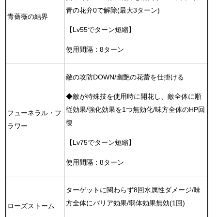
青の花弁0で解除(最大3ターン)
青薔薇の結界
【Lv55でターン短縮】
使用間隔：8ターン
敵の攻防DOWN/幽艶の花蕾を仕掛ける
◆敵が特殊技を使用時に開花し、敵全体に順
従効果/強化効果を1つ無効化/味方全体のHP回
フューネラル・フ
復
ラワー
【Lv75でターン短縮】
使用間隔：8ターン
ターゲットに関わらず8回水属性ダメージ/味
方全体にバリア効果/弱体効果無効(1回)
ローズストーム