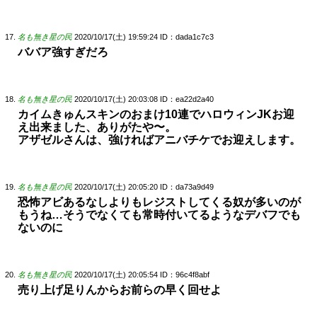
名も無き星の民
2020/10/17(土) 19:59:24
ID：dada1c7c3
ババア強すぎだろ
名も無き星の民
2020/10/17(土) 20:03:08
ID：ea22d2a40
カイムきゅんスキンのおまけ10連でハロウィンJKお迎
え出来ました、ありがたや〜。
アザゼルさんは、強ければアニバチケでお迎えします。
名も無き星の民
2020/10/17(土) 20:05:20
ID：da73a9d49
恐怖アビあるなしよりもレジストしてくる奴が多いのが
もうね…そうでなくても常時付いてるようなデバフでも
ないのに
名も無き星の民
2020/10/17(土) 20:05:54
ID：96c4f8abf
売り上げ足りんからお前らの早く回せよ