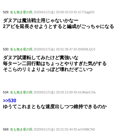
529:
名も無き星の民
2020/01/17(金) 20:00:33.53 ID:1CT2qgjO0
ダヌアは魔法戦士用じゃないかなー
2アビを延長させようとすると編成がごっちゃになる
530:
名も無き星の民
2020/01/17(金) 20:01:39.47 ID:2hKE8LQL0
ダヌア試運転してみたけど糞強いな
毎ターン二回行動はちょっとやりすぎた気がする
そこらのリミよりよっぽど壊れだぞこいつ
534:
名も無き星の民
2020/01/17(金) 20:03:13.69 ID:mUMqnCiYa
>>530
ゆうてこれまともな速度出しつつ維持できるのか
569:
名も無き星の民
2020/01/17(金) 20:21:02.44 ID:erhYABCN0