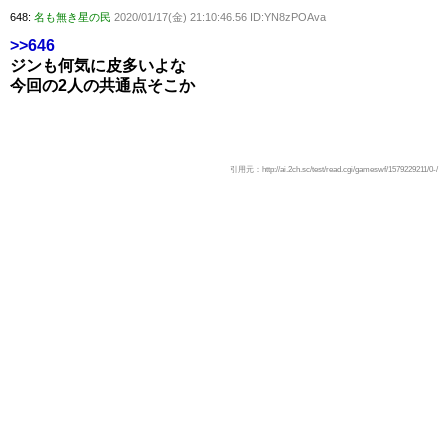
648:
名も無き星の民
2020/01/17(金) 21:10:46.56 ID:YN8zPOAva
>>646
ジンも何気に皮多いよな
今回の2人の共通点そこか
引用元：http://ai.2ch.sc/test/read.cgi/gameswf/1579229211/0-/