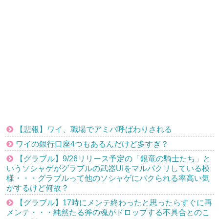
【悲報】ワイ、職場でアミバ呼ばわりされる
ワイの銀行口座4つもあるんだけど多すぎ？
【グラブル】9/26リリース予定の「銀竜の騎士たち」と
いうソシャゲがグラブルの武器UIをマルパクリしている模
様・・・グラブルって他のソシャゲにパクられる率高い気
がするけど何故？
【グラブル】17時にメンテ終わったと思ったらすぐに再
メンテ・・・純然たる斧の魂がドロップする不具合とのこ