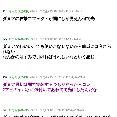
416:
名も無き星の民
2020/01/17(金) 19:16:10.09 ID:9O9y0Y1l0
ダヌアの攻撃エフェクトが闇にしか見えん何で光
427:
名も無き星の民
2020/01/17(金) 19:19:10.70 ID:B9SD/HAk0
ダヌアかわいい。でも使いこなせないから編成には入れら
れない
なんかのはずみで引ければうれしいなという感じ
434:
名も無き星の民
2020/01/17(金) 19:21:12.12 ID:G4jyAwMHd
ダヌア最初は闇で実装するつもりだったろコレ
2アビのヤバさに気付いてあわてて光にしたんだな
435:
名も無き星の民
2020/01/17(金) 19:21:28.44 ID:Noj3eXUw0