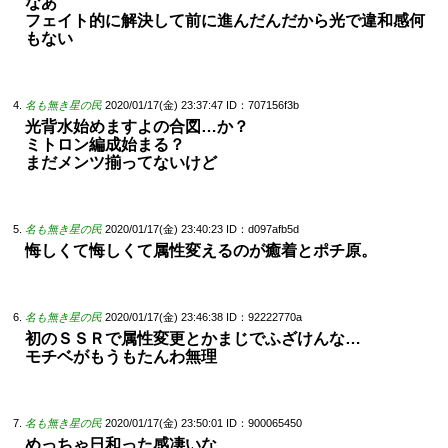
なあ
フェイト的に解決して前に進んだんだから光で違和感何
もない
名も無き星の民
2020/01/17(金) 23:37:47
ID：707156f3b
光背水始めますよの合図…か？
ミトロン編成始まる？
まだメンツ揃ってないけど
名も無き星の民
2020/01/17(金) 23:40:23
ID：d097afb5d
悔しくて悔しくて属性変えるのが癒着とポチ原。
名も無き星の民
2020/01/17(金) 23:46:38
ID：92222770a
初のＳＳＲで属性変更とかまじでふざけんな…
モチベがもうもたんわ無理
名も無き星の民
2020/01/17(金) 23:50:01
ID：900065450
めっちゃ日和った感凄いな