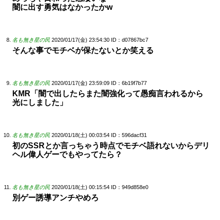
闇に出す勇気はなかったかw
名も無き星の民
2020/01/17(金) 23:54:30
ID：d07867bc7
そんな事でモチベが保たないとか笑える
名も無き星の民
2020/01/17(金) 23:59:09
ID：6b19f7b77
KMR「闇で出したらまた闇強化って愚痴言われるから
光にしました」
名も無き星の民
2020/01/18(土) 00:03:54
ID：596dacf31
初のSSRとか言っちゃう時点でモチベ語れないからデリ
ヘル偉人ゲーでもやってたら？
名も無き星の民
2020/01/18(土) 00:15:54
ID：949d858e0
別ゲー誘導アンチやめろ