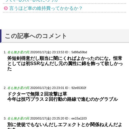
言うほど車の維持費ってかかるか？
この記事へのコメント
名も無き星の民
2020/01/17(金) 23:13:53
ID：5d88a59bd
斧短剣得意だし順当に闇にくればよかったのにな。恒常
としては初SSRなんだし元の属性に錦を飾って欲しかっ
た
名も無き星の民
2020/01/17(金) 23:23:01
ID：92e65302f
ドクターで無限２回攻撃は草
今年は技巧プラス２回行動の路線で進むのかグラブル
名も無き星の民
2020/01/17(金) 23:25:20
ID：ee15a1103
別に使徒でもないんだしエフェクトとか関係ねえんだよ