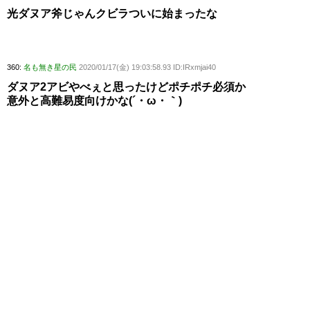
光ダヌア斧じゃんクビラついに始まったな
360:
名も無き星の民
2020/01/17(金) 19:03:58.93 ID:IRxmjai40
ダヌア2アビやべぇと思ったけどポチポチ必須か
意外と高難易度向けかな(´・ω・｀)