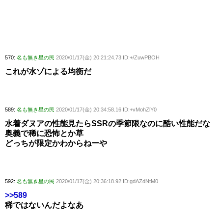
570:
名も無き星の民
2020/01/17(金) 20:21:24.73 ID:+/ZuwPBOH
これが水ゾによる均衡だ
589:
名も無き星の民
2020/01/17(金) 20:34:58.16 ID:+vMohZlY0
水着ダヌアの性能見たらSSRの季節限なのに酷い性能だな
奥義で稀に恐怖とか草
どっちが限定かわからねーや
592:
名も無き星の民
2020/01/17(金) 20:36:18.92 ID:gdAZdNtM0
>>589
稀ではないんだよなあ