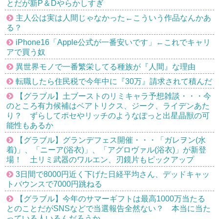
とだが新P＆Dやらかしすぎ
主人公は実は人間じゃなかった←こういう作品なんかあ
る？
iPhone16「Apple公式が一番安いです」←これでキャリ
アで買う奴
異世界モノで一番繁栄してる種族が『人間』な理由
転職したら住民税で今年中に『30万』請求されて積んだ
【グラブル】土ブーストのリミキャラ予想雑談・・・今
のところ有力候補はベアトリクス、ジーク、ライデンあた
り？ ずらしてポセやリッチのようなぽっと出星晶獣の可
能性もあるか
【グラブル】グランデフェス開催・・・「ガレヲン(水
着)」、「ニーア(浴衣)」、「アグロヴァル(浴衣)」が新登
場！ 土リミ武器のワルエン、刃鏡片もピックアップ
3日間で8000円近く下げた日経平均さん、デッドキャッ
トバウンスで7000円跳ねる
【グラブル】今年のサマーギフトは最高1000万当たる
とのことだがSNSなどで当選報告全然ない？ 本当に当た
っている人いるんだろうか