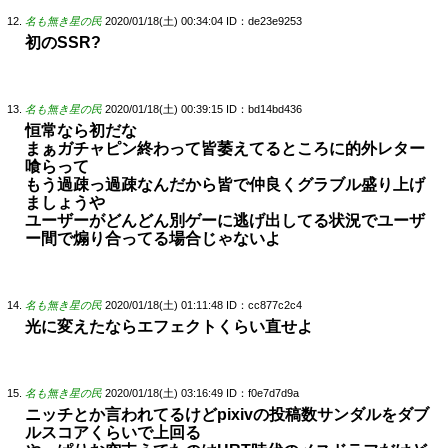
名も無き星の民
2020/01/18(土) 00:34:04
ID：de23e9253
初のSSR?
名も無き星の民
2020/01/18(土) 00:39:15
ID：bd14bd436
恒常なら初だな
まぁガチャピン終わって皆萎えてるところに的外レター
喰らって
もう過疎っ過疎なんだから皆で仲良くグラブル盛り上げ
ましょうや
ユーザーがどんどん別ゲーに逃げ出してる状況でユーザ
ー間で煽り合ってる場合じゃないよ
名も無き星の民
2020/01/18(土) 01:11:48
ID：cc877c2c4
光に変えたならエフェクトくらい直せよ
名も無き星の民
2020/01/18(土) 03:16:49
ID：f0e7d7d9a
ニッチとか言われてるけどpixivの投稿数サンダルをダブ
ルスコアくらいで上回る