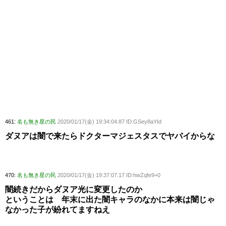
461:
名も無き星の民
2020/01/17(金) 19:34:04.87 ID:GSey8aYId
ダヌアは闇で来たらドクターマジェスタスでヤバイからな
470:
名も無き星の民
2020/01/17(金) 19:37:07.17 ID:hwZqfe9+0
闇続きだからダヌア光に変更したのか
ということは 年末に出た闇キャラのなかに本来は闇じゃ
なかった子が紛れてますねえ