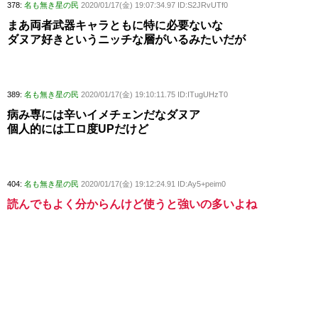
378:
名も無き星の民
2020/01/17(金) 19:07:34.97 ID:S2JRvUTf0
まあ両者武器キャラともに特に必要ないな
ダヌア好きというニッチな層がいるみたいだが
389:
名も無き星の民
2020/01/17(金) 19:10:11.75 ID:ITugUHzT0
病み専には辛いイメチェンだなダヌア
個人的には工ロ度UPだけど
404:
名も無き星の民
2020/01/17(金) 19:12:24.91 ID:Ay5+peim0
読んでもよく分からんけど使うと強いの多いよね