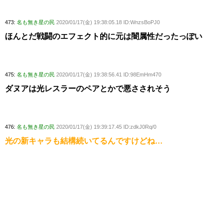
473:
名も無き星の民
2020/01/17(金) 19:38:05.18 ID:WnzsBoPJ0
ほんとだ戦闘のエフェクト的に元は闇属性だったっぽい
475:
名も無き星の民
2020/01/17(金) 19:38:56.41 ID:98EmHm470
ダヌアは光レスラーのペアとかで悪さされそう
476:
名も無き星の民
2020/01/17(金) 19:39:17.45 ID:zdkJ0Rq/0
光の新キャラも結構続いてるんですけどね…