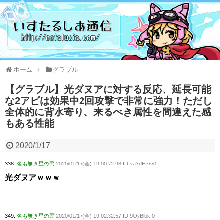
ホーム
グラブル
【グラブル】光ダヌアに対する反応、延長可能
な2アビは効果中2回攻撃で非常に強力！ただし
全体的に背水寄り、来るべき属性を間違えた感
もある性能
2020/1/17
338:
名も無き星の民
2020/01/17(金) 19:00:22.98 ID:saXdHz/v0
光ダヌアｗｗｗ
349:
名も無き星の民
2020/01/17(金) 19:02:32.57 ID:9OyBlbkI0