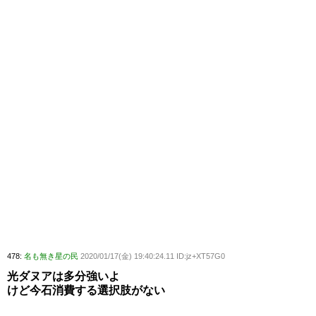
478:
名も無き星の民
2020/01/17(金) 19:40:24.11 ID:jz+XT57G0
光ダヌアは多分強いよ
けど今石消費する選択肢がない