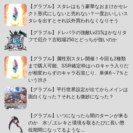
【グラブル】スタレはもう豪華なおまけかセレ
クト形式にしないと売れない？一度おいしいス
タレを出すとそれ以外買われなくなりそう
【グラブル】ドレバラの強敵Lv215はかなりタ
フで厄介？古戦場250とどっちが強いのか
【グラブル】属性別スタレ開催！今回も2種類
まで購入可能、SSR確定枠はハロキャラ入りだ
が相変わらずのキャラ石混じり、単体6～7％と
いう渋さ
【グラブル】平行世界設定が出てからメインは
面白くなった？それとも微妙になった？
【グラブル】いつになったら闇のターンが来る
のか 水ゾ,エレキと環境を取るたびに長い懲
役期間になってるような…