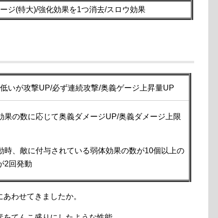
ージ(特大)/強化効果を1つ消去/スロウ効果
が低いが攻撃UP/必ず連続攻撃/奥義ゲージ上昇量UP
効果の数に応じて奥義ダメージUP/奥義ダメージ上限
動時、敵に付与されている弱体効果の数が10個以上の
が2回発動
にあわせてきましたか。
素をてんこ盛りにしたような性能。