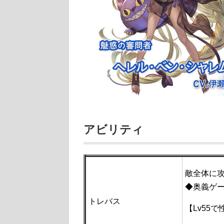
アビリティ
敵全体に攻
◆奥義ゲー
トレバス
【Lv55