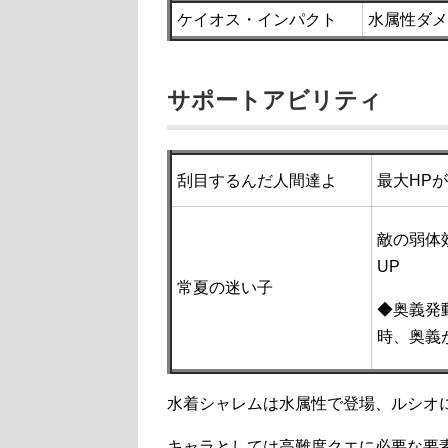
ケイオス・インパクト
水属性ダメ
サポートアビリティ
刮目するんだ人間達よ
最大HP
敵の弱体
UP
常夏の迷い子
◆奥義発
時、奥義
水着シャレムは水属性で登場、ルシオ
キャラとしては高難度クエに必要な要