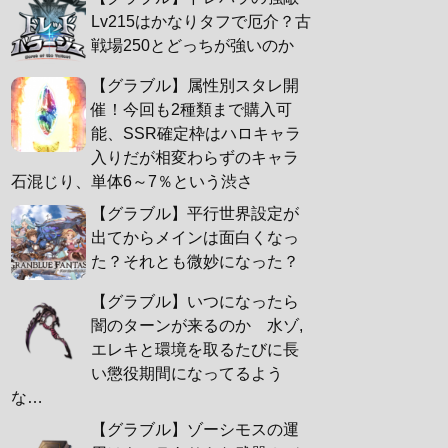
Lv215はかなりタフで厄介？古
戦場250とどっちが強いのか
【グラブル】属性別スタレ開
催！今回も2種類まで購入可
能、SSR確定枠はハロキャラ
入りだが相変わらずのキャラ
石混じり、単体6～7％という渋さ
【グラブル】平行世界設定が
出てからメインは面白くなっ
た？それとも微妙になった？
【グラブル】いつになったら
闇のターンが来るのか 水ゾ,
エレキと環境を取るたびに長
い懲役期間になってるよう
な…
【グラブル】ゾーシモスの運