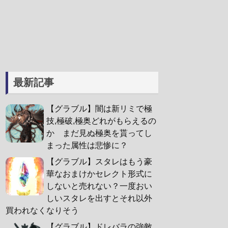
最新記事
【グラブル】闇は新リミで極
技,極破,極奥どれがもらえるの
か まだ見ぬ極奥を貰ってし
まった属性は悲惨に？
【グラブル】スタレはもう豪
華なおまけかセレクト形式に
しないと売れない？一度おい
しいスタレを出すとそれ以外
買われなくなりそう
【グラブル】ドレバラの強敵