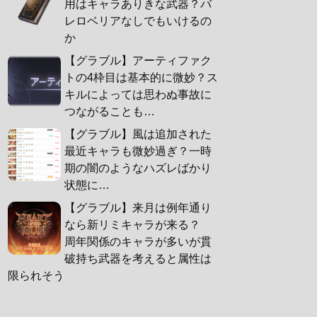
用はキャラありきな武器？バ
レロベリアなしでもいけるの
か
【グラブル】アーティファク
トの4枠目は基本的に微妙？ス
キルによっては思わぬ事故に
つながることも…
【グラブル】風は追加された
最近キャラも微妙過ぎ？一時
期の闇のようなハズレばかり
状態に…
【グラブル】来月は例年通り
なら新リミキャラが来る？
周年関係のキャラが多いが貫
破持ち武器を考えると属性は
限られそう