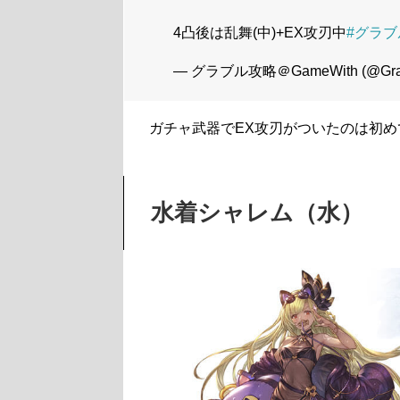
4凸後は乱舞(中)+EX攻刃中
#グラブ
— グラブル攻略＠GameWith (@Gra
ガチャ武器でEX攻刃がついたのは初
水着シャレム（水）