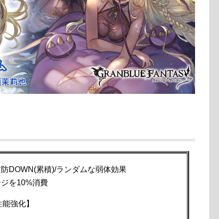
防DOWN(累積)/ランダムな弱体効果
ジを10%消費
で性能強化】