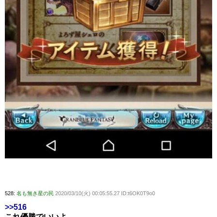
528:
名も無き星の民
2020/03/10(火) 00:05:55.27 ID:t6OK0T9o0
>>516
これ優勝でいいよ