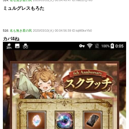
ミュルグレスもろた
516:
名も無き星の民
2020/03/10(火) 00:04:56.59 ID:tqM0keYb0
カバ4ね