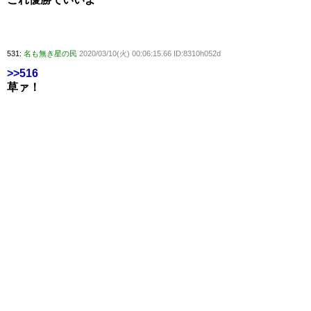
531:
名も無き星の民
2020/03/10(火) 00:06:15.66 ID:8310h052d
>>516
草ァ！