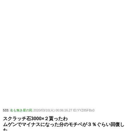
533:
名も無き星の民
2020/03/10(火) 00:06:16.27 ID:YYZ85FBs0
スクラッチ石3000×２貰ったわ
ムゲンでマイナスになった分のモチベが３％ぐらい回復し
た