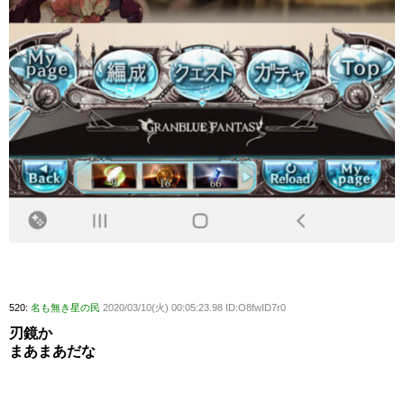
520:
名も無き星の民
2020/03/10(火) 00:05:23.98 ID:O8fwID7r0
刃鏡か
まあまあだな