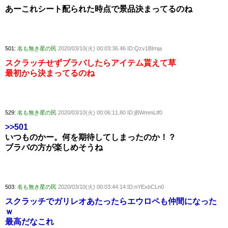
あーこれシート配られた時点で景品決まってるのね
501:
名も無き星の民
2020/03/10(火) 00:03:36.46 ID:Qzv1BImja
スクラッチせずブラバしたらアイテム貰えて草
最初から決まってるのね
529:
名も無き星の民
2020/03/10(火) 00:06:11.80 ID:jBWmmLtf0
>>501
いつものかー。何を期待してしまったのか！？
ブラバの方が楽しめそうね
503:
名も無き星の民
2020/03/10(火) 00:03:44.14 ID:nYExbCLn0
スクラッチでガリレオあたったらエウロペも仲間になった
ｗ
最高だなこれ